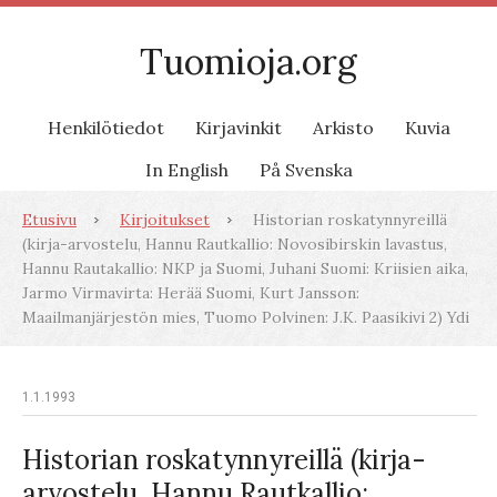
Tuomioja.org
Henkilötiedot
Kirjavinkit
Arkisto
Kuvia
In English
På Svenska
Etusivu
Kirjoitukset
Historian roskatynnyreillä
(kirja-arvostelu, Hannu Rautkallio: Novosibirskin lavastus,
Hannu Rautakallio: NKP ja Suomi, Juhani Suomi: Kriisien aika,
Jarmo Virmavirta: Herää Suomi, Kurt Jansson:
Maailmanjärjestön mies, Tuomo Polvinen: J.K. Paasikivi 2) Ydi
1.1.1993
Historian roskatynnyreillä (kirja-
arvostelu, Hannu Rautkallio: