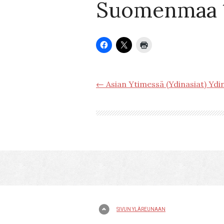
Suomenmaa 19
← Asian Ytimessä (Ydinasiat) Ydi
SIVUN YLÄREUNAAN