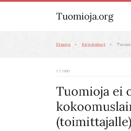
Tuomioja.org
Etusivu
Kirjoitukset
Tuomioj
1.1.1991
Tuomioja ei o
kokoomuslai
(toimittajalle