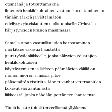
etsintänä ja toteuttamisena
ilmenevä henkilökohtainen vastuun korostaminen on
tänään tärkeä ja välttämätön
edellytys yhteiskuntien uudistumiselle 70-luvulla
kärjistyneiden kriisien maailmassa.
Samalla oman vastuullisuuden korostaminen
merkitsee vakavaa haastetta
juuri työväenliikkeelle, jonka näkyvien edustajien
henkilökohtaisen
käyttäytymisen ja liikkeen päämäärien välillä on
monen nuoren silmissä ylitse
pääsemätön ristiriita. Monet vanhat veteraanitkin
kokevat vieraantumista
liikkeestä, jonka nähdään pettäneen ihanteensa.
Tämä haaste toimii terveellisenä yllykkeenä