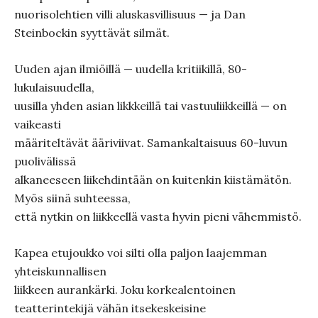
nuorisolehtien villi aluskasvillisuus — ja Dan
Steinbockin syyttävät silmät.
Uuden ajan ilmiöillä — uudella kritiikillä, 80-
lukulaisuudella,
uusilla yhden asian likkkeillä tai vastuuliikkeillä — on
vaikeasti
määriteltävät ääriviivat. Samankaltaisuus 60-luvun
puolivälissä
alkaneeseen liikehdintään on kuitenkin kiistämätön.
Myös siinä suhteessa,
että nytkin on liikkeellä vasta hyvin pieni vähemmistö.
Kapea etujoukko voi silti olla paljon laajemman
yhteiskunnallisen
liikkeen aurankärki. Joku korkealentoinen
teatterintekijä vähän itsekeskeisine