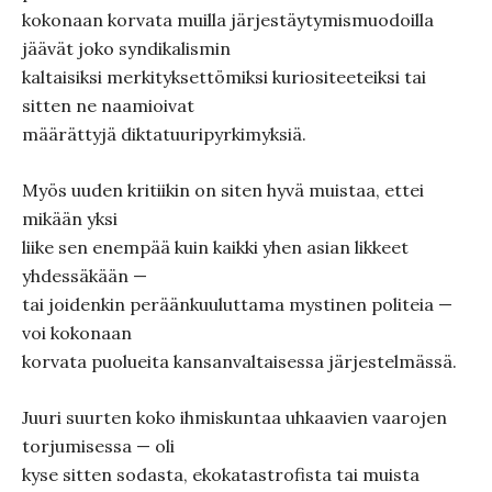
kokonaan korvata muilla järjestäytymismuodoilla
jäävät joko syndikalismin
kaltaisiksi merkityksettömiksi kuriositeeteiksi tai
sitten ne naamioivat
määrättyjä diktatuuripyrkimyksiä.
Myös uuden kritiikin on siten hyvä muistaa, ettei
mikään yksi
liike sen enempää kuin kaikki yhen asian likkeet
yhdessäkään —
tai joidenkin peräänkuuluttama mystinen politeia —
voi kokonaan
korvata puolueita kansanvaltaisessa järjestelmässä.
Juuri suurten koko ihmiskuntaa uhkaavien vaarojen
torjumisessa — oli
kyse sitten sodasta, ekokatastrofista tai muista