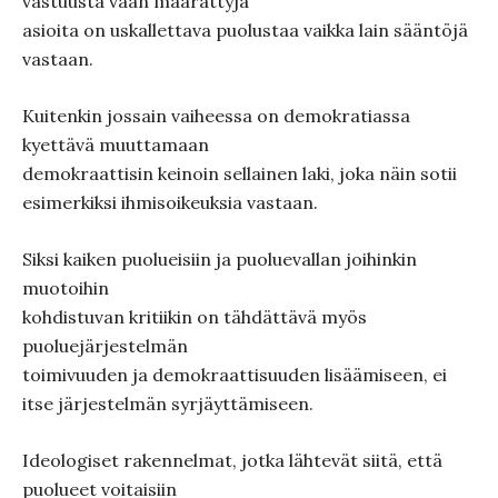
vastuusta vaan määrättyjä
asioita on uskallettava puolustaa vaikka lain sääntöjä
vastaan.
Kuitenkin jossain vaiheessa on demokratiassa
kyettävä muuttamaan
demokraattisin keinoin sellainen laki, joka näin sotii
esimerkiksi ihmisoikeuksia vastaan.
Siksi kaiken puolueisiin ja puoluevallan joihinkin
muotoihin
kohdistuvan kritiikin on tähdättävä myös
puoluejärjestelmän
toimivuuden ja demokraattisuuden lisäämiseen, ei
itse järjestelmän syrjäyttämiseen.
Ideologiset rakennelmat, jotka lähtevät siitä, että
puolueet voitaisiin