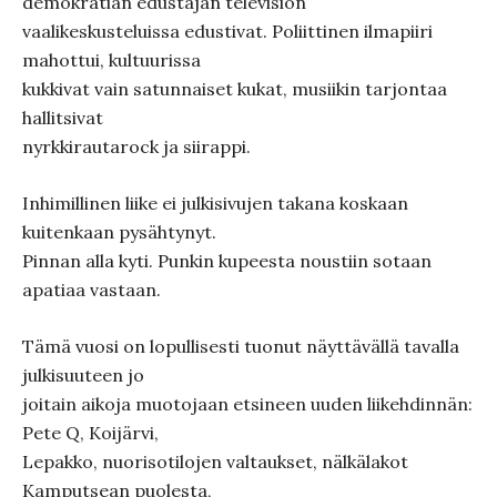
demokratian edustajan television
vaalikeskusteluissa edustivat. Poliittinen ilmapiiri
mahottui, kultuurissa
kukkivat vain satunnaiset kukat, musiikin tarjontaa
hallitsivat
nyrkkirautarock ja siirappi.
Inhimillinen liike ei julkisivujen takana koskaan
kuitenkaan pysähtynyt.
Pinnan alla kyti. Punkin kupeesta noustiin sotaan
apatiaa vastaan.
Tämä vuosi on lopullisesti tuonut näyttävällä tavalla
julkisuuteen jo
joitain aikoja muotojaan etsineen uuden liikehdinnän:
Pete Q, Koijärvi,
Lepakko, nuorisotilojen valtaukset, nälkälakot
Kamputsean puolesta,