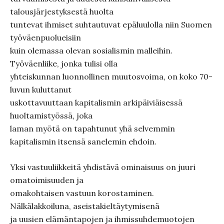
talousjärjestyksestä huolta
tuntevat ihmiset suhtautuvat epäluulolla niin Suomen
työväenpuolueisiin
kuin olemassa olevan sosialismin malleihin.
Työväenliike, jonka tulisi olla
yhteiskunnan luonnollinen muutosvoima, on koko 70-
luvun kuluttanut
uskottavuuttaan kapitalismin arkipäiviäisessä
huoltamistyössä, joka
laman myötä on tapahtunut yhä selvemmin
kapitalismin itsensä sanelemin ehdoin.
Yksi vastuuliikkeitä yhdistävä ominaisuus on juuri
omatoimisuuden ja
omakohtaisen vastuun korostaminen.
Nälkälakkoiluna, aseistakieltäytymisenä
ja uusien elämäntapojen ja ihmissuhdemuotojen