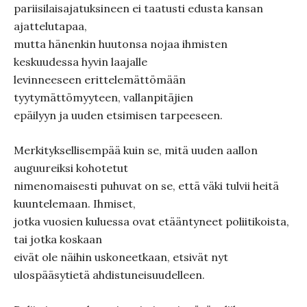
pariisilaisajatuksineen ei taatusti edusta kansan
ajattelutapaa,
mutta hänenkin huutonsa nojaa ihmisten
keskuudessa hyvin laajalle
levinneeseen erittelemättömään
tyytymättömyyteen, vallanpitäjien
epäilyyn ja uuden etsimisen tarpeeseen.
Merkityksellisempää kuin se, mitä uuden aallon
auguureiksi kohotetut
nimenomaisesti puhuvat on se, että väki tulvii heitä
kuuntelemaan. Ihmiset,
jotka vuosien kuluessa ovat etääntyneet poliitikoista,
tai jotka koskaan
eivät ole näihin uskoneetkaan, etsivät nyt
ulospääsytietä ahdistuneisuudelleen.