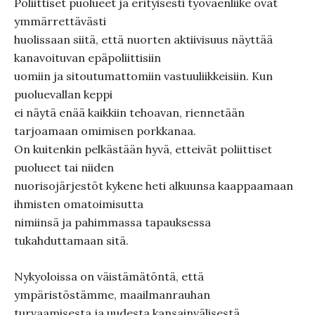
Poliittiset puolueet ja erityisesti työväenliike ovat
ymmärrettävästi
huolissaan siitä, että nuorten aktiivisuus näyttää
kanavoituvan epäpoliittisiin
uomiin ja sitoutumattomiin vastuuliikkeisiin. Kun
puoluevallan keppi
ei näytä enää kaikkiin tehoavan, riennetään
tarjoamaan omimisen porkkanaa.
On kuitenkin pelkästään hyvä, etteivät poliittiset
puolueet tai niiden
nuorisojärjestöt kykene heti alkuunsa kaappaamaan
ihmisten omatoimisutta
nimiinsä ja pahimmassa tapauksessa
tukahduttamaan sitä.
Nykyoloissa on väistämätöntä, että
ympäristöstämme, maailmanrauhan
turvaamisesta ja uudesta kansainvälisestä