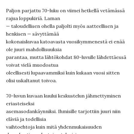
Paljon parjattu 70-luku on viimei hetkellä vetämässä
rajua loppukiriä. Laman
— taloudellisen ohella paljolti myös aatteellisen ja
henkisen — sävyttämää
kokonaiskuvaa katoavasta vuosikymmenestä ei enää
ole juuri mahdollisuuksia
parantaa, mutta lähtökohdat 80-luvulle lähdettäessä
voivat vielä muodostua
oleellisesti lupaavammiksi kuin kukaan vuosi sitten
olisi uskaltanut toivoa.
70-luvun kuvaan kuului keskustelun jähmettyminen
eriasteiseksi
asemasodankäynniksi. Ihmisille tarjottiin juuri niin
eläviä ja todellisia
vaihtoehtoja kuin mitä yhdenmukaisuuden