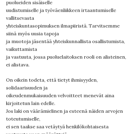
puolueiden sisäiselle
uudistumiselle ja työväenliikkeen irtaantumiselle
vallitsevasta
yhteiskuntasopimuksen ilmapiiristä. Tarvitsemme
siinä myös uusia tapoja
ja muotoja jäsentää yhteiskunnallista osallistumista,
vaikuttamista
ja vastuuta, jossa puoluelaitoksen rooli on alisteinen,
ei alistava.
On oikein todeta, että tietyt ihmisyyden,
solidaarisuuden ja
oikeudenmukaisuuden velvoitteet menevät aina
kirjoitetun lain edelle.
Jos laki on väärämielinen ja esteenä näiden arvojen
toteutumiselle,
ei sen taakse saa vetäytyä henkilökohtaisesta