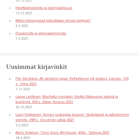
29.12.2021
Hävittäjähankinta ja isänmaallisuus
12.12.2021
Miten Helsingissä toteutetaan vihreä siirtymä?
6.5.2021
Punamulta ja vihervasemmisto
1.5.2021
Uusimmat kirjavinkit
Pär Stenbäck, All världens vägar. Reflektioner på distans, Litorale, 143
s., Vilna 2021
1.11.2021
Lasse Lehtinen, Murhattu ministeri. Heikki Ritavuoren elämä ja
kuolema. 509 s. Otava, Keuruu 2021
24.10.2021
Lauri Hokkanen, Kenen joukoissa seisoin. Taistolaiset ja valtioterrorin
perintö, 498 s., Docendo Latvia 2021
2.5.2021
Aarni Virtanen, Timo Soini. Art House, 459s., Tallinna 2021
24.4.2021