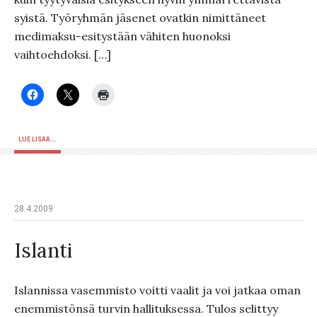
syistä. Työryhmän jäsenet ovatkin nimittäneet
medimaksu-esitystään vähiten huonoksi
vaihtoehdoksi. […]
LUE LISÄÄ...
28.4.2009
Islanti
Islannissa vasemmisto voitti vaalit ja voi jatkaa oman
enemmistönsä turvin hallituksessa. Tulos selittyy