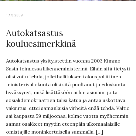
17.5.2009
Autokatsastus
kouluesimerkkinä
Autokatsastus yksityistettiin vuonna 2003 Kimmo
Sasin toimiessa liikenneministerinä. Eihän sitä tietysti
olisi voitu tehdä, jollei hallituksen talouspoliittinen
ministerivaliokunta olisi sitä puoltanut ja eduskunta
hyväksynyt, mikä lisättäköön niihin asioihin, joita
sosialidemokraattien tulisi katua ja antaa uskottava
vakuutus, ettei samanlaisia virheitä enää tehdä. Valtio
sai kaupasta 59 miljoonaa, kolme vuotta myöhemmin
samat osakkeet myytiin eteenpäin ulkomaalaisille
omistajille moninkertaisella summalla. […]