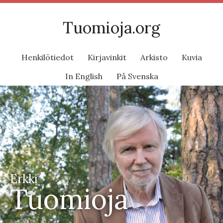
Tuomioja.org
Henkilötiedot
Kirjavinkit
Arkisto
Kuvia
In English
På Svenska
Erkki
Tuomioja