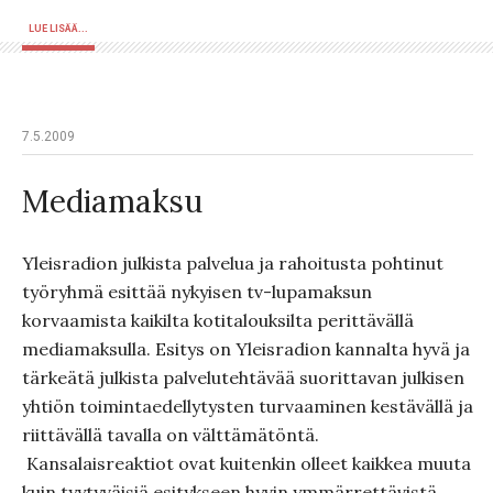
LUE LISÄÄ...
7.5.2009
Mediamaksu
Yleisradion julkista palvelua ja rahoitusta pohtinut
työryhmä esittää nykyisen tv-lupamaksun
korvaamista kaikilta kotitalouksilta perittävällä
mediamaksulla. Esitys on Yleisradion kannalta hyvä ja
tärkeätä julkista palvelutehtävää suorittavan julkisen
yhtiön toimintaedellytysten turvaaminen kestävällä ja
riittävällä tavalla on välttämätöntä.
Kansalaisreaktiot ovat kuitenkin olleet kaikkea muuta
kuin tyytyväisiä esitykseen hyvin ymmärrettävistä