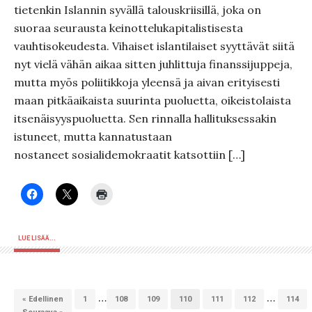
tietenkin Islannin syvällä talouskriisillä, joka on
suoraa seurausta keinottelukapitalistisesta
vauhtisokeudesta. Vihaiset islantilaiset syyttävät siitä
nyt vielä vähän aikaa sitten juhlittuja finanssijuppeja,
mutta myös poliitikkoja yleensä ja aivan erityisesti
maan pitkäaikaista suurinta puoluetta, oikeistolaista
itsenäisyyspuoluetta. Sen rinnalla hallituksessakin
istuneet, mutta kannatustaan
nostaneet sosialidemokraatit katsottiin […]
LUE LISÄÄ...
…
…
« Edellinen
1
108
109
110
111
112
114