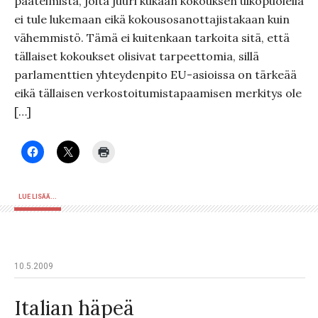
päätelmistä, joita juuri kukaan kokouksen ulkopuolella
ei tule lukemaan eikä kokousosanottajistakaan kuin
vähemmistö. Tämä ei kuitenkaan tarkoita sitä, että
tällaiset kokoukset olisivat tarpeettomia, sillä
parlamenttien yhteydenpito EU-asioissa on tärkeää
eikä tällaisen verkostoitumistapaamisen merkitys ole
[…]
LUE LISÄÄ...
10.5.2009
Italian häpeä