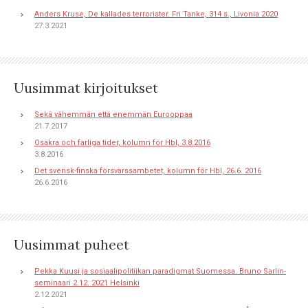
Anders Kruse, De kallades terrorister. Fri Tanke, 314 s., Livonia 2020
27.3.2021
Uusimmat kirjoitukset
Sekä vähemmän että enemmän Eurooppaa
21.7.2017
Osäkra och farliga tider, kolumn för Hbl, 3.8.2016
3.8.2016
Det svensk-finska försvarssambetet, kolumn för Hbl, 26.6. 2016
26.6.2016
Uusimmat puheet
Pekka Kuusi ja sosiaalipolitiikan paradigmat Suomessa. Bruno Sarlin-
seminaari 2.12. 2021 Helsinki
2.12.2021