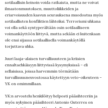
sotilaallisin keinoin voida ratkaista, mutta ne voivat
ilmastonmuutoksen, muuttoliikkeiden ja
eriarvoisuuden kasvun seurauksena muodostua myös
sotilaallisten konfliktien lähteiksi. Terrorismi uhkana
voi olla sekä syntyperältään osin sotilaalliseen
voimankäyttöön liittyvä, mutta sekään ei kuitenkaan
ole ensi sijassa sotilaallisella voimankäytöllä
torjuttava uhka.
Juuri laaja-alaisen turvallisuuteen ja kriisien
ennaltaehkäisyyn liittyvissä kysymyksissä – eli
sellaisissa, joissa harvemmin törmätään
turvallisuusneuvostossa käytettyyn veto-oikeuteen –
YK on omimmillaan.
YK:n arvostelu henkilöityy helposti pääsihteeriin ja
myös nykyinen pääsihteeri Antonio Guterres on