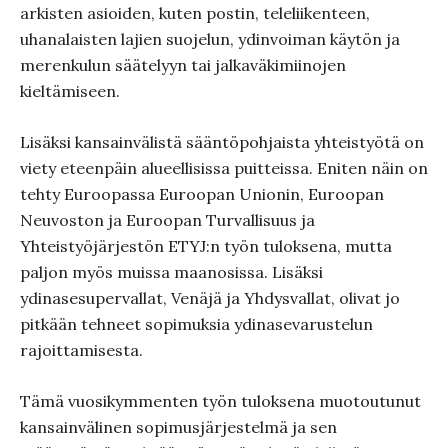
arkisten asioiden, kuten postin, teleliikenteen,
uhanalaisten lajien suojelun, ydinvoiman käytön ja
merenkulun säätelyyn tai jalkaväkimiinojen
kieltämiseen.
Lisäksi kansainvälistä sääntöpohjaista yhteistyötä on
viety eteenpäin alueellisissa puitteissa. Eniten näin on
tehty Euroopassa Euroopan Unionin, Euroopan
Neuvoston ja Euroopan Turvallisuus ja
Yhteistyöjärjestön ETYJ:n työn tuloksena, mutta
paljon myös muissa maanosissa. Lisäksi
ydinasesupervallat, Venäjä ja Yhdysvallat, olivat jo
pitkään tehneet sopimuksia ydinasevarustelun
rajoittamisesta.
Tämä vuosikymmenten työn tuloksena muotoutunut
kansainvälinen sopimusjärjestelmä ja sen