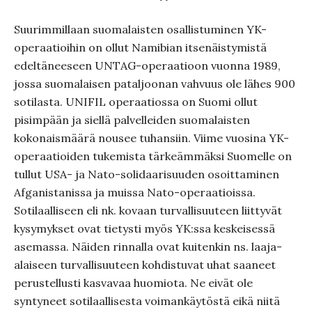
Suurimmillaan suomalaisten osallistuminen YK-
operaatioihin on ollut Namibian itsenäistymistä
edeltäneeseen UNTAG-operaatioon vuonna 1989,
jossa suomalaisen pataljoonan vahvuus ole lähes 900
sotilasta. UNIFIL operaatiossa on Suomi ollut
pisimpään ja siellä palvelleiden suomalaisten
kokonaismäärä nousee tuhansiin. Viime vuosina YK-
operaatioiden tukemista tärkeämmäksi Suomelle on
tullut USA- ja Nato-solidaarisuuden osoittaminen
Afganistanissa ja muissa Nato-operaatioissa.
Sotilaalliseen eli nk. kovaan turvallisuuteen liittyvät
kysymykset ovat tietysti myös YK:ssa keskeisessä
asemassa. Näiden rinnalla ovat kuitenkin ns. laaja-
alaiseen turvallisuuteen kohdistuvat uhat saaneet
perustellusti kasvavaa huomiota. Ne eivät ole
syntyneet sotilaallisesta voimankäytöstä eikä niitä