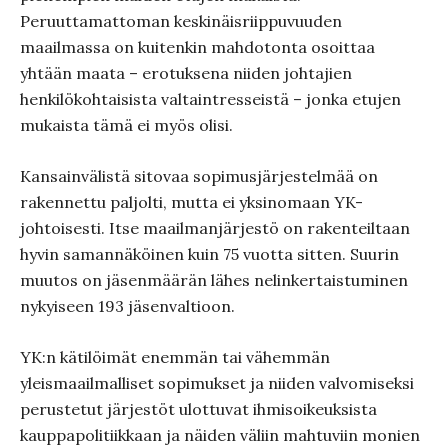
Peruuttamattoman keskinäisriippuvuuden
maailmassa on kuitenkin mahdotonta osoittaa
yhtään maata – erotuksena niiden johtajien
henkilökohtaisista valtaintresseistä – jonka etujen
mukaista tämä ei myös olisi.
Kansainvälistä sitovaa sopimusjärjestelmää on
rakennettu paljolti, mutta ei yksinomaan YK-
johtoisesti. Itse maailmanjärjestö on rakenteiltaan
hyvin samannäköinen kuin 75 vuotta sitten. Suurin
muutos on jäsenmäärän lähes nelinkertaistuminen
nykyiseen 193 jäsenvaltioon.
YK:n kätilöimät enemmän tai vähemmän
yleismaailmalliset sopimukset ja niiden valvomiseksi
perustetut järjestöt ulottuvat ihmisoikeuksista
kauppapolitiikkaan ja näiden väliin mahtuviin monien