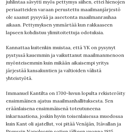
juhlintaa sävytti myös pettymys siihen, ettei hienojen
periaatteiden varaan perustettu maailmanjärjestö
ole saanut pysyvää ja aseetonta maailmanrauhaa
aikaan. Pettymyksen ymmärtää kun rakkaaseen
lapseen kohdistuu ylimitoitettuja odotuksia.
Kannattaa kuitenkin muistaa, että YK on pysynyt
pystyssä kauemmin ja vaikuttanut maailmanmenoon
myönteisemmin kuin mikään aikaisempi yritys
järjestää kansakuntien ja valtioiden välistä
yhteistyötä.
Immanuel Kantilta on 1700-luvun lopulta rekisteröity
ensimmäinen ajatus maailmanhallituksesta. Sen
eräänlaisena ensimmäisenä toteutuneena
inkarnaationa, joskin hyvin toisenlaisessa muodossa
kuin Kant oli ajatellut, voi pitää Venäjän, Itävallan ja
Preussin Napoleonin sotien jälkeen vuonna 1815