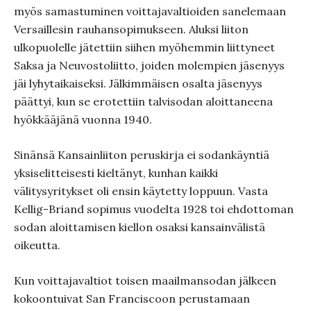
myös samastuminen voittajavaltioiden sanelemaan
Versaillesin rauhansopimukseen. Aluksi liiton
ulkopuolelle jätettiin siihen myöhemmin liittyneet
Saksa ja Neuvostoliitto, joiden molempien jäsenyys
jäi lyhytaikaiseksi. Jälkimmäisen osalta jäsenyys
päättyi, kun se erotettiin talvisodan aloittaneena
hyökkääjänä vuonna 1940.
Sinänsä Kansainliiton peruskirja ei sodankäyntiä
yksiselitteisesti kieltänyt, kunhan kaikki
välitysyritykset oli ensin käytetty loppuun. Vasta
Kellig-Briand sopimus vuodelta 1928 toi ehdottoman
sodan aloittamisen kiellon osaksi kansainvälistä
oikeutta.
Kun voittajavaltiot toisen maailmansodan jälkeen
kokoontuivat San Franciscoon perustamaan