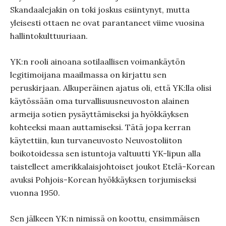
Skandaalejakin on toki joskus esiintynyt, mutta
yleisesti ottaen ne ovat parantaneet viime vuosina
hallintokulttuuriaan.
YK:n rooli ainoana sotilaallisen voimankäytön
legitimoijana maailmassa on kirjattu sen
peruskirjaan. Alkuperäinen ajatus oli, että YK:lla olisi
käytössään oma turvallisuusneuvoston alainen
armeija sotien pysäyttämiseksi ja hyökkäyksen
kohteeksi maan auttamiseksi. Tätä jopa kerran
käytettiin, kun turvaneuvosto Neuvostoliiton
boikotoidessa sen istuntoja valtuutti YK-lipun alla
taistelleet amerikkalaisjohtoiset joukot Etelä-Korean
avuksi Pohjois-Korean hyökkäyksen torjumiseksi
vuonna 1950.
Sen jälkeen YK:n nimissä on koottu, ensimmäisen