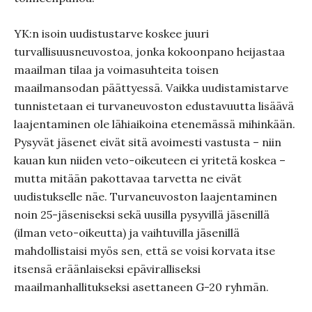
YK:n isoin uudistustarve koskee juuri
turvallisuusneuvostoa, jonka kokoonpano heijastaa
maailman tilaa ja voimasuhteita toisen
maailmansodan päättyessä. Vaikka uudistamistarve
tunnistetaan ei turvaneuvoston edustavuutta lisäävä
laajentaminen ole lähiaikoina etenemässä mihinkään.
Pysyvät jäsenet eivät sitä avoimesti vastusta – niin
kauan kun niiden veto-oikeuteen ei yritetä koskea –
mutta mitään pakottavaa tarvetta ne eivät
uudistukselle näe. Turvaneuvoston laajentaminen
noin 25-jäseniseksi sekä uusilla pysyvillä jäsenillä
(ilman veto-oikeutta) ja vaihtuvilla jäsenillä
mahdollistaisi myös sen, että se voisi korvata itse
itsensä eräänlaiseksi epäviralliseksi
maailmanhallitukseksi asettaneen G-20 ryhmän.