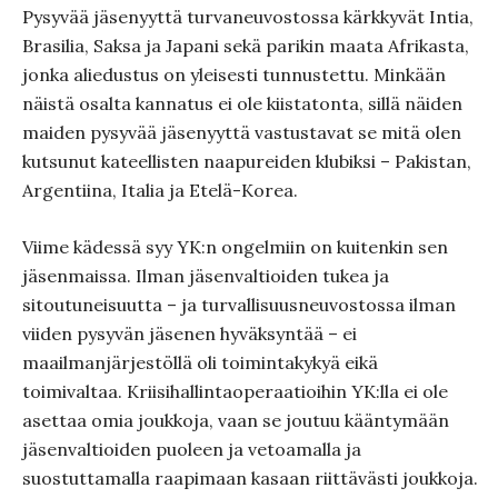
Pysyvää jäsenyyttä turvaneuvostossa kärkkyvät Intia,
Brasilia, Saksa ja Japani sekä parikin maata Afrikasta,
jonka aliedustus on yleisesti tunnustettu. Minkään
näistä osalta kannatus ei ole kiistatonta, sillä näiden
maiden pysyvää jäsenyyttä vastustavat se mitä olen
kutsunut kateellisten naapureiden klubiksi – Pakistan,
Argentiina, Italia ja Etelä-Korea.
Viime kädessä syy YK:n ongelmiin on kuitenkin sen
jäsenmaissa. Ilman jäsenvaltioiden tukea ja
sitoutuneisuutta – ja turvallisuusneuvostossa ilman
viiden pysyvän jäsenen hyväksyntää – ei
maailmanjärjestöllä oli toimintakykyä eikä
toimivaltaa. Kriisihallintaoperaatioihin YK:lla ei ole
asettaa omia joukkoja, vaan se joutuu kääntymään
jäsenvaltioiden puoleen ja vetoamalla ja
suostuttamalla raapimaan kasaan riittävästi joukkoja.