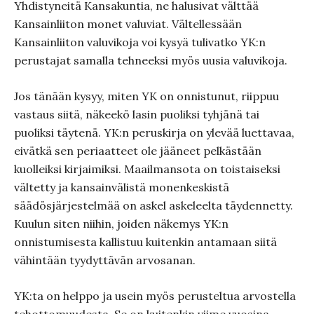
Yhdistyneitä Kansakuntia, ne halusivat välttää
Kansainliiton monet valuviat. Vältellessään
Kansainliiton valuvikoja voi kysyä tulivatko YK:n
perustajat samalla tehneeksi myös uusia valuvikoja.
Jos tänään kysyy, miten YK on onnistunut, riippuu
vastaus siitä, näkeekö lasin puoliksi tyhjänä tai
puoliksi täytenä. YK:n peruskirja on ylevää luettavaa,
eivätkä sen periaatteet ole jääneet pelkästään
kuolleiksi kirjaimiksi. Maailmansota on toistaiseksi
vältetty ja kansainvälistä monenkeskistä
säädösjärjestelmää on askel askeleelta täydennetty.
Kuulun siten niihin, joiden näkemys YK:n
onnistumisesta kallistuu kuitenkin antamaan siitä
vähintään tyydyttävän arvosanan.
YK:ta on helppo ja usein myös perusteltua arvostella