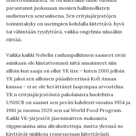
tehottomuudesta. Se on kuitenkin viime vuosina
parantanut juoksuaan monien hallinnollisten
uudistusten seurauksena. Sen erityisjärjestöjen
toimintakyky on useimpien kohdalla kiitettävä, hyvä
tai vähintään tyydyttävä, vaikka ongelmia niissäkin
riittää.
Vaikka kaikki Nobelin rauhanpalkinnon saaneet eivät
suinkaan ole kiistattomasti niitä ansainneet niin
silloin kun saaja on ollut YK itse – kuten 2001 jolloin
YK jakoi sen silloisen pääsihteerinsä Kofi Annan
kanssa – ei se ole herättänyt laajempaa arvostelua.
YK:n erityisjärjestöistä pakolaisista huolehtiva
UNHCR on saanut sen peräti kahdesti vuosina 1954 ja
1981 ja vuonna 2020 sen sai World Food Program.
Kaikki YK-järjestöt jäsenmaitten maksuista
riippuvaisina aina alirahoitettuja, mutta yleensä ne
käyttävät niukkoja resurssejaan kiitettävästi.