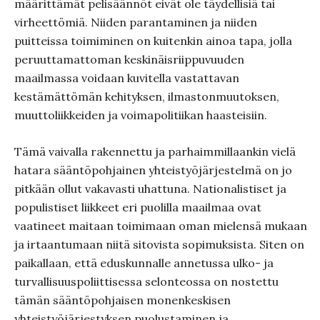
määrittämät pelisäännöt eivät ole täydellisiä tai
virheettömiä. Niiden parantaminen ja niiden
puitteissa toimiminen on kuitenkin ainoa tapa, jolla
peruuttamattoman keskinäisriippuvuuden
maailmassa voidaan kuvitella vastattavan
kestämättömän kehityksen, ilmastonmuutoksen,
muuttoliikkeiden ja voimapolitiikan haasteisiin.
Tämä vaivalla rakennettu ja parhaimmillaankin vielä
hatara sääntöpohjainen yhteistyöjärjestelmä on jo
pitkään ollut vakavasti uhattuna. Nationalistiset ja
populistiset liikkeet eri puolilla maailmaa ovat
vaatineet maitaan toimimaan oman mielensä mukaan
ja irtaantumaan niitä sitovista sopimuksista. Siten on
paikallaan, että eduskunnalle annetussa ulko- ja
turvallisuuspoliittisessa selonteossa on nostettu
tämän sääntöpohjaisen monenkeskisen
yhteistyöjärjestyksen puolustaminen ja