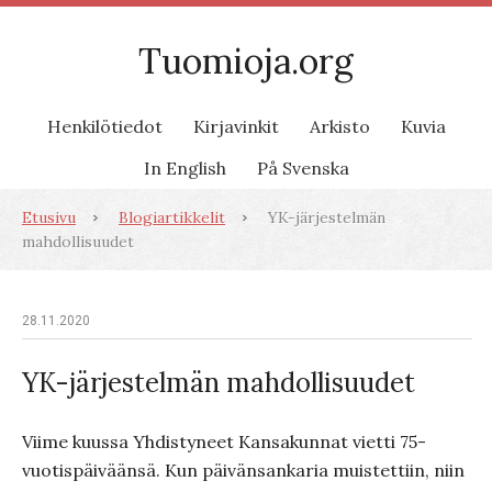
Tuomioja.org
Henkilötiedot
Kirjavinkit
Arkisto
Kuvia
In English
På Svenska
Etusivu
Blogiartikkelit
YK-järjestelmän
mahdollisuudet
28.11.2020
YK-järjestelmän mahdollisuudet
Viime kuussa Yhdistyneet Kansakunnat vietti 75-
vuotispäiväänsä. Kun päivänsankaria muistettiin, niin