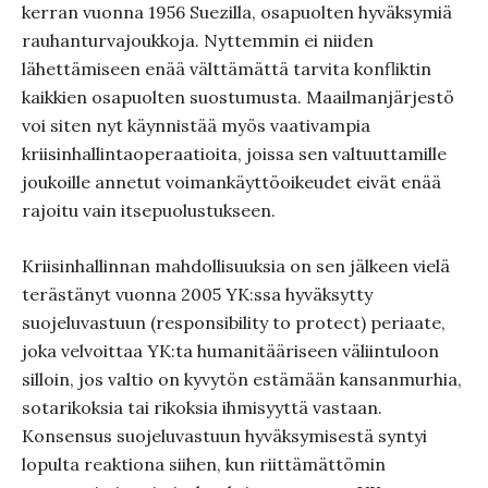
kerran vuonna 1956 Suezilla, osapuolten hyväksymiä
rauhanturvajoukkoja. Nyttemmin ei niiden
lähettämiseen enää välttämättä tarvita konfliktin
kaikkien osapuolten suostumusta. Maailmanjärjestö
voi siten nyt käynnistää myös vaativampia
kriisinhallintaoperaatioita, joissa sen valtuuttamille
joukoille annetut voimankäyttöoikeudet eivät enää
rajoitu vain itsepuolustukseen.
Kriisinhallinnan mahdollisuuksia on sen jälkeen vielä
terästänyt vuonna 2005 YK:ssa hyväksytty
suojeluvastuun (responsibility to protect) periaate,
joka velvoittaa YK:ta humanitääriseen väliintuloon
silloin, jos valtio on kyvytön estämään kansanmurhia,
sotarikoksia tai rikoksia ihmisyyttä vastaan.
Konsensus suojeluvastuun hyväksymisestä syntyi
lopulta reaktiona siihen, kun riittämättömin