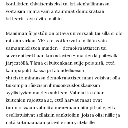
konfliktien ehkäisemiseksi tai kriisienhallinnassa
voitaisiin rajata vain ahtaimmat demokratian
kriteerit täyttäviin maihin.
Maailmanjärjestön on oltava universaali tai sillä ei ole
mitään virkaa. YK:ta ei voi korvata millään vain
samanmielisten maiden – demokraattisten tai
suvereniteettiaan korostavien – maiden kilpailevalla
järjestöllä. Tämä ei kuitenkaan sulje pois sitä, että
kauppapolitiikassa ja taloudellisessa
yhteistoiminnassa demokraattiset maat voisivat olla
tiukempia räikeisiin ihmisoikeusloukkauksiin
syyllistyvien maiden suhteen. Valmiutta tähän
kuitenkin rajoittaa se, että harvat maat ovat
tuomioissaan valmiita menemään niin pitkälle, että
osallistuisivat sellaisiin sanktioihin, joista olisi niille ja
niitä kotimaanaan pitäville suuryrityksille