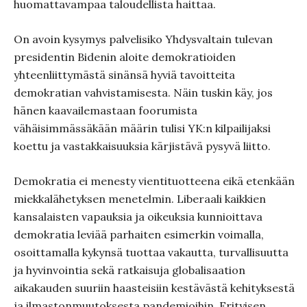
huomattavampaa taloudellista haittaa.
On avoin kysymys palvelisiko Yhdysvaltain tulevan
presidentin Bidenin aloite demokratioiden
yhteenliittymästä sinänsä hyviä tavoitteita
demokratian vahvistamisesta. Näin tuskin käy, jos
hänen kaavailemastaan foorumista
vähäisimmässäkään määrin tulisi YK:n kilpailijaksi
koettu ja vastakkaisuuksia kärjistävä pysyvä liitto.
Demokratia ei menesty vientituotteena eikä etenkään
miekkalähetyksen menetelmin. Liberaali kaikkien
kansalaisten vapauksia ja oikeuksia kunnioittava
demokratia leviää parhaiten esimerkin voimalla,
osoittamalla kykynsä tuottaa vakautta, turvallisuutta
ja hyvinvointia sekä ratkaisuja globalisaation
aikakauden suuriin haasteisiin kestävästä kehityksestä
ja ilmastonmuutoksesta pandemioihin. Erityisen