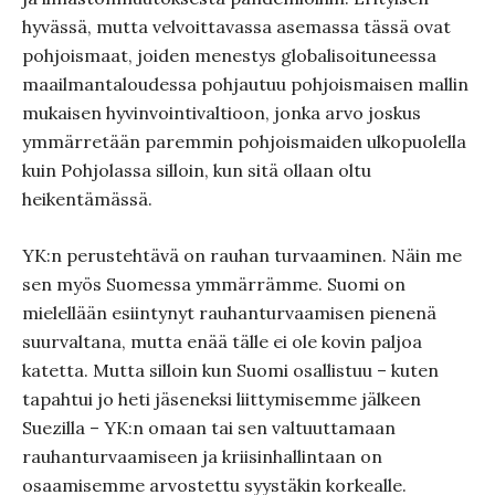
hyvässä, mutta velvoittavassa asemassa tässä ovat
pohjoismaat, joiden menestys globalisoituneessa
maailmantaloudessa pohjautuu pohjoismaisen mallin
mukaisen hyvinvointivaltioon, jonka arvo joskus
ymmärretään paremmin pohjoismaiden ulkopuolella
kuin Pohjolassa silloin, kun sitä ollaan oltu
heikentämässä.
YK:n perustehtävä on rauhan turvaaminen. Näin me
sen myös Suomessa ymmärrämme. Suomi on
mielellään esiintynyt rauhanturvaamisen pienenä
suurvaltana, mutta enää tälle ei ole kovin paljoa
katetta. Mutta silloin kun Suomi osallistuu – kuten
tapahtui jo heti jäseneksi liittymisemme jälkeen
Suezilla – YK:n omaan tai sen valtuuttamaan
rauhanturvaamiseen ja kriisinhallintaan on
osaamisemme arvostettu syystäkin korkealle.