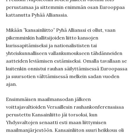
perustamaa ja sittemmin enimmän osan Eurooppaa
kattanutta Pyhää Allianssia.
Mikään ”kansainliitto” Pyhä Allianssi ei ollut, vaan
pikemminkin hallitsijoiden liitto kansojen
kurissapitämiseksi ja nationalististen tai
yhteiskunnalliseen vallankumoukseen tähdänneiden
aatteiden leviämisen estämiseksi. Omalla tavallaan se
kuitenkin onnistui rauhan säilyttämisessä Euroopassa
ja suursotien välttämisessä melkein sadan vuoden
ajan.
Ensimmäisen maailmansodan jälkeen
voittajavaltioiden Versaillesin rauhankonferenssissa
perustettu Kansainliitto jäi torsoksi, kun
Yhdysvaltojen senaatti esti maan liittymisen
maailmanjärjestöön. Kansainliiton suuri heikkous oli