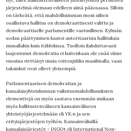
nyt, tulee hallitustenväliseen yhteistyöhön perustuva
järjestelmä olemaan edelleen siinä pääosassa. Silloin
on tärkeätä, että mahdollisimman moni siihen
osallistuva hallitus on demokraattisesti valittu ja
demokraattiselle parlamentille vastuullinen. Kylmän
sodan päättyminen kaatoi autoritaarisia hallituksia
muuallakin kuin itäblokissa. Tuolloin ilahduttavasti
laajentunut demokratia ei kuitenkaan ole enää viime
vuosina viettänyt uusia voitonjuhlia maailmalla, vaan
takaiskut ovat olleet yleisempiä.
Parlamentaarisen demokratian ja
kansalaisyhteiskunnan vaikutusmahdollisuuksien
elementtejä on myös saatava enemmän mukaan
myös hallitustenväliseen kansainväliseen
yhteistyöjärjestelmään eli YK:n ja sen
erityisjärjestöjen työhön. Kansainvälisillä
kansalaisjärjestöt – INGOt eli International Non-