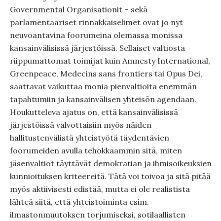
Governmental Organisationit – sekä
parlamentaariset rinnakkaiselimet ovat jo nyt
neuvoantavina foorumeina olemassa monissa
kansainvälisissä järjestöissä. Sellaiset valtiosta
riippumattomat toimijat kuin Amnesty International,
Greenpeace, Medecins sans frontiers tai Opus Dei,
saattavat vaikuttaa monia pienvaltioita enemmän
tapahtumiin ja kansainvälisen yhteisön agendaan.
Houkutteleva ajatus on, että kansainvälisissä
järjestöissä valvottaisiin myös näiden
hallitustenvälistä yhteistyötä täydentävien
foorumeiden avulla tehokkaammin sitä, miten
jäsenvaltiot täyttävät demokratian ja ihmisoikeuksien
kunnioituksen kriteereitä. Tätä voi toivoa ja sitä pitää
myös aktiivisesti edistää, mutta ei ole realistista
lähteä siitä, että yhteistoiminta esim.
ilmastonmuutoksen torjumiseksi, sotilaallisten