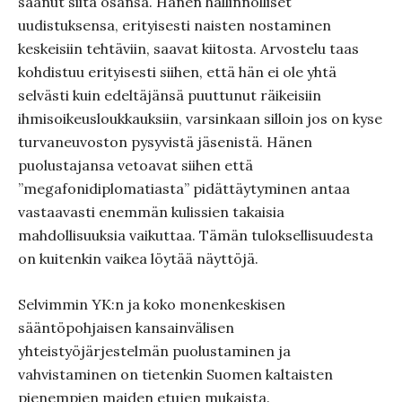
saanut siitä osansa. Hänen hallinnolliset
uudistuksensa, erityisesti naisten nostaminen
keskeisiin tehtäviin, saavat kiitosta. Arvostelu taas
kohdistuu erityisesti siihen, että hän ei ole yhtä
selvästi kuin edeltäjänsä puuttunut räikeisiin
ihmisoikeusloukkauksiin, varsinkaan silloin jos on kyse
turvaneuvoston pysyvistä jäsenistä. Hänen
puolustajansa vetoavat siihen että
”megafonidiplomatiasta” pidättäytyminen antaa
vastaavasti enemmän kulissien takaisia
mahdollisuuksia vaikuttaa. Tämän tuloksellisuudesta
on kuitenkin vaikea löytää näyttöjä.
Selvimmin YK:n ja koko monenkeskisen
sääntöpohjaisen kansainvälisen
yhteistyöjärjestelmän puolustaminen ja
vahvistaminen on tietenkin Suomen kaltaisten
pienempien maiden etujen mukaista.