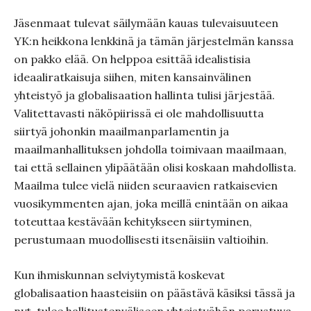
Jäsenmaat tulevat säilymään kauas tulevaisuuteen
YK:n heikkona lenkkinä ja tämän järjestelmän kanssa
on pakko elää. On helppoa esittää idealistisia
ideaaliratkaisuja siihen, miten kansainvälinen
yhteistyö ja globalisaation hallinta tulisi järjestää.
Valitettavasti näköpiirissä ei ole mahdollisuutta
siirtyä johonkin maailmanparlamentin ja
maailmanhallituksen johdolla toimivaan maailmaan,
tai että sellainen ylipäätään olisi koskaan mahdollista.
Maailma tulee vielä niiden seuraavien ratkaisevien
vuosikymmenten ajan, joka meillä enintään on aikaa
toteuttaa kestävään kehitykseen siirtyminen,
perustumaan muodollisesti itsenäisiin valtioihin.
Kun ihmiskunnan selviytymistä koskevat
globalisaation haasteisiin on päästävä käsiksi tässä ja