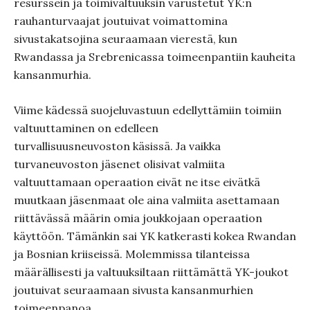
resurssein ja toimivaltuuksin varustetut YK:n
rauhanturvaajat joutuivat voimattomina
sivustakatsojina seuraamaan vierestä, kun
Rwandassa ja Srebrenicassa toimeenpantiin kauheita
kansanmurhia.
Viime kädessä suojeluvastuun edellyttämiin toimiin
valtuuttaminen on edelleen
turvallisuusneuvoston käsissä. Ja vaikka
turvaneuvoston jäsenet olisivat valmiita
valtuuttamaan operaation eivät ne itse eivätkä
muutkaan jäsenmaat ole aina valmiita asettamaan
riittävässä määrin omia joukkojaan operaation
käyttöön. Tämänkin sai YK katkerasti kokea Rwandan
ja Bosnian kriiseissä. Molemmissa tilanteissa
määrällisesti ja valtuuksiltaan riittämättä YK-joukot
joutuivat seuraamaan sivusta kansanmurhien
toimeenpanoa.