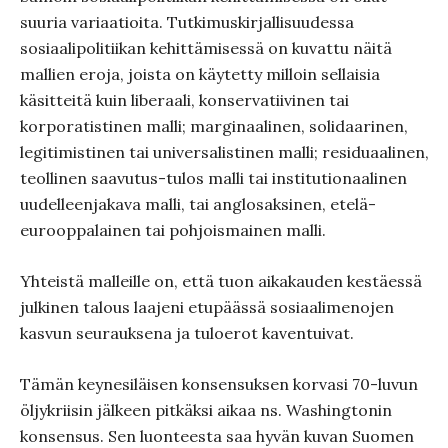
suuria variaatioita. Tutkimuskirjallisuudessa
sosiaalipolitiikan kehittämisessä on kuvattu näitä
mallien eroja, joista on käytetty milloin sellaisia
käsitteitä kuin liberaali, konservatiivinen tai
korporatistinen malli; marginaalinen, solidaarinen,
legitimistinen tai universalistinen malli; residuaalinen,
teollinen saavutus-tulos malli tai institutionaalinen
uudelleenjakava malli, tai anglosaksinen, etelä-
eurooppalainen tai pohjoismainen malli.
Yhteistä malleille on, että tuon aikakauden kestäessä
julkinen talous laajeni etupäässä sosiaalimenojen
kasvun seurauksena ja tuloerot kaventuivat.
Tämän keynesiläisen konsensuksen korvasi 70-luvun
öljykriisin jälkeen pitkäksi aikaa ns. Washingtonin
konsensus. Sen luonteesta saa hyvän kuvan Suomen