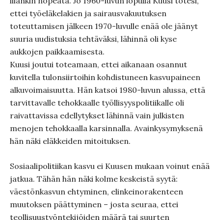
liiankin nopeata. Jo 1960-luvun lopulla Kuusi totesi,
ettei työeläkelakien ja sairausvakuutuksen
toteuttamisen jälkeen 1970-luvulle enää ole jäänyt
suuria uudistuksia tehtäväksi, lähinnä oli kyse
aukkojen paikkaamisesta.
Kuusi joutui toteamaan, ettei aikanaan osannut
kuvitella tulonsiirtoihin kohdistuneen kasvupaineen
alkuvoimaisuutta. Hän katsoi 1980-luvun alussa, että
tarvittavalle tehokkaalle työllisyyspolitiikalle oli
raivattavissa edellytykset lähinnä vain julkisten
menojen tehokkaalla karsinnalla. Avainkysymyksenä
hän näki eläkkeiden mitoituksen.
Sosiaalipolitiikan kasvu ei Kuusen mukaan voinut enää
jatkua. Tähän hän näki kolme keskeistä syytä:
väestönkasvun ehtyminen, elinkeinorakenteen
muutoksen päättyminen – josta seuraa, ettei
teollisuustyöntekijöiden määrä tai suurten