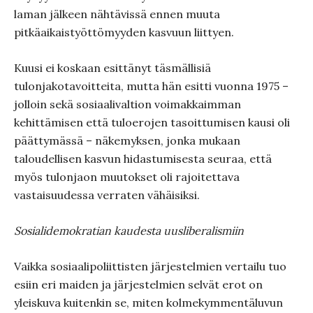
laman jälkeen nähtävissä ennen muuta
pitkäaikaistyöttömyyden kasvuun liittyen.
Kuusi ei koskaan esittänyt täsmällisiä
tulonjakotavoitteita, mutta hän esitti vuonna 1975 –
jolloin sekä sosiaalivaltion voimakkaimman
kehittämisen että tuloerojen tasoittumisen kausi oli
päättymässä – näkemyksen, jonka mukaan
taloudellisen kasvun hidastumisesta seuraa, että
myös tulonjaon muutokset oli rajoitettava
vastaisuudessa verraten vähäisiksi.
Sosialidemokratian kaudesta uusliberalismiin
Vaikka sosiaalipoliittisten järjestelmien vertailu tuo
esiin eri maiden ja järjestelmien selvät erot on
yleiskuva kuitenkin se, miten kolmekymmentäluvun