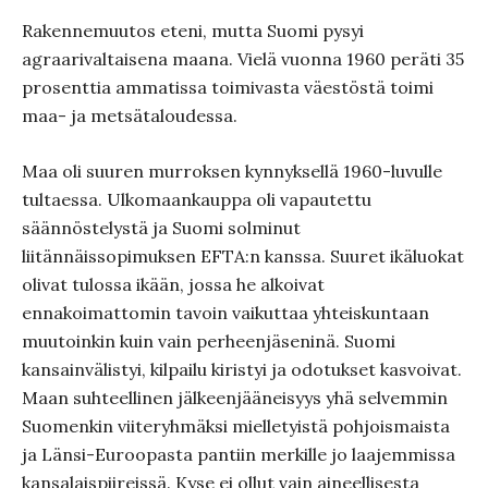
Rakennemuutos eteni, mutta Suomi pysyi
agraarivaltaisena maana. Vielä vuonna 1960 peräti 35
prosenttia ammatissa toimivasta väestöstä toimi
maa- ja metsätaloudessa.
Maa oli suuren murroksen kynnyksellä 1960-luvulle
tultaessa. Ulkomaankauppa oli vapautettu
säännöstelystä ja Suomi solminut
liitännäissopimuksen EFTA:n kanssa. Suuret ikäluokat
olivat tulossa ikään, jossa he alkoivat
ennakoimattomin tavoin vaikuttaa yhteiskuntaan
muutoinkin kuin vain perheenjäseninä. Suomi
kansainvälistyi, kilpailu kiristyi ja odotukset kasvoivat.
Maan suhteellinen jälkeenjääneisyys yhä selvemmin
Suomenkin viiteryhmäksi mielletyistä pohjoismaista
ja Länsi-Euroopasta pantiin merkille jo laajemmissa
kansalaispiireissä. Kyse ei ollut vain aineellisesta