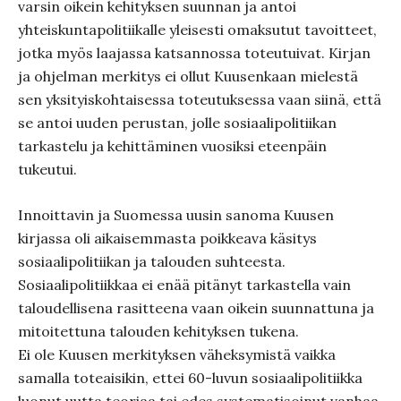
varsin oikein kehityksen suunnan ja antoi
yhteiskuntapolitiikalle yleisesti omaksutut tavoitteet,
jotka myös laajassa katsannossa toteutuivat. Kirjan
ja ohjelman merkitys ei ollut Kuusenkaan mielestä
sen yksityiskohtaisessa toteutuksessa vaan siinä, että
se antoi uuden perustan, jolle sosiaalipolitiikan
tarkastelu ja kehittäminen vuosiksi eteenpäin
tukeutui.
Innoittavin ja Suomessa uusin sanoma Kuusen
kirjassa oli aikaisemmasta poikkeava käsitys
sosiaalipolitiikan ja talouden suhteesta.
Sosiaalipolitiikkaa ei enää pitänyt tarkastella vain
taloudellisena rasitteena vaan oikein suunnattuna ja
mitoitettuna talouden kehityksen tukena.
Ei ole Kuusen merkityksen väheksymistä vaikka
samalla toteaisikin, ettei 60-luvun sosiaalipolitiikka