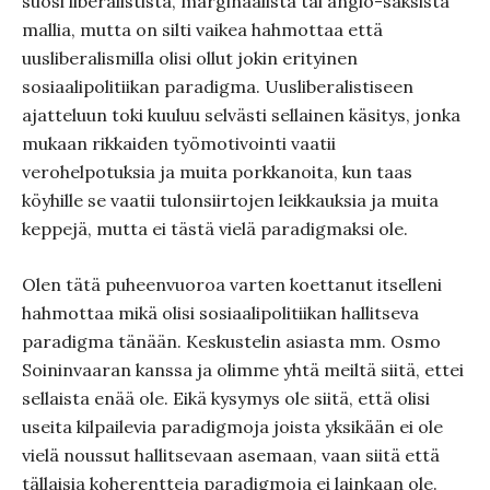
suosi liberalistista, marginaalista tai anglo-saksista
mallia, mutta on silti vaikea hahmottaa että
uusliberalismilla olisi ollut jokin erityinen
sosiaalipolitiikan paradigma. Uusliberalistiseen
ajatteluun toki kuuluu selvästi sellainen käsitys, jonka
mukaan rikkaiden työmotivointi vaatii
verohelpotuksia ja muita porkkanoita, kun taas
köyhille se vaatii tulonsiirtojen leikkauksia ja muita
keppejä, mutta ei tästä vielä paradigmaksi ole.
Olen tätä puheenvuoroa varten koettanut itselleni
hahmottaa mikä olisi sosiaalipolitiikan hallitseva
paradigma tänään. Keskustelin asiasta mm. Osmo
Soininvaaran kanssa ja olimme yhtä meiltä siitä, ettei
sellaista enää ole. Eikä kysymys ole siitä, että olisi
useita kilpailevia paradigmoja joista yksikään ei ole
vielä noussut hallitsevaan asemaan, vaan siitä että
tällaisia koherentteja paradigmoja ei lainkaan ole.