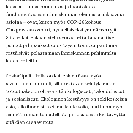
kanssa – ilmastonmuutos ja luontokato
fundamentaalisina ihmiskunnan olemassa uhkaavina
asioina – ovat, kuten myös COP-26 kokous
Glasgow’ssa osoitti, nyt sellaiseksi ymmärrettyjä.
Siitä ei kuitenkaan vielä seuraa, että tähänastiset
puheet ja lupaukset edes täysin toimeenpantuina
riittäisivät pelastamaan ihmiskunnan pahimmilta
katastrofeilta.
Sosiaalipolitiikalla on kuitenkin tässä myös
sivuuttamaton rooli, sillä kestävän kehityksen on
toteutuakseen oltava sitä ekologisesti, taloudellisesti
ja sosiaalisesti. Ekologinen kestävyys on toki keskeisin
asia, sillä ilman sitä ei muilla ole väliä, mutta on myös
niin että ilman taloudellista ja sosiaalista kestävyyttä
sitäkään ei saavuteta.