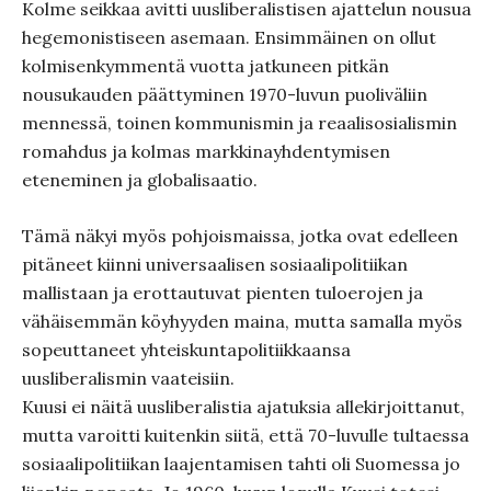
Kolme seikkaa avitti uusliberalistisen ajattelun nousua
hegemonistiseen asemaan. Ensimmäinen on ollut
kolmisenkymmentä vuotta jatkuneen pitkän
nousukauden päättyminen 1970-luvun puoliväliin
mennessä, toinen kommunismin ja reaalisosialismin
romahdus ja kolmas markkinayhdentymisen
eteneminen ja globalisaatio.
Tämä näkyi myös pohjoismaissa, jotka ovat edelleen
pitäneet kiinni universaalisen sosiaalipolitiikan
mallistaan ja erottautuvat pienten tuloerojen ja
vähäisemmän köyhyyden maina, mutta samalla myös
sopeuttaneet yhteiskuntapolitiikkaansa
uusliberalismin vaateisiin.
Kuusi ei näitä uusliberalistia ajatuksia allekirjoittanut,
mutta varoitti kuitenkin siitä, että 70-luvulle tultaessa
sosiaalipolitiikan laajentamisen tahti oli Suomessa jo