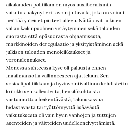
aikakauden politiikan on myös uusliberalismin
vaikutus näkynyt eri tavoin ja tavalla, joka on voinut
peittää yhteiset piirteet alleen. Näitä ovat julkisen
vallan kaikinpuolinen vetäytyminen sekä talouden
suorasta että epäsuorasta ohjaamisesta,
markkinoiden deregulaatio ja yksityistäminen sekä
julkisen talouden menoleikkaukset ja
veronalennukset.
Monessa suhteessa kyse oli paluusta ennen
maailmansotia vallinneeseen ajatteluun. Sen
sosiaalipolitiikkaan ja hyvinvointivaltioon kohdistettu
kritiikki sen kalleudesta, henkilökohtaista
vastuunottoa heikentävästä, talouskasvua
hidastavasta tai työttömyyttä lisäävästä
vaikutuksesta oli vain hyvin vanhojen ja tuttujen
asenteiden ja väitteiden uudelleenelvyttämistä.