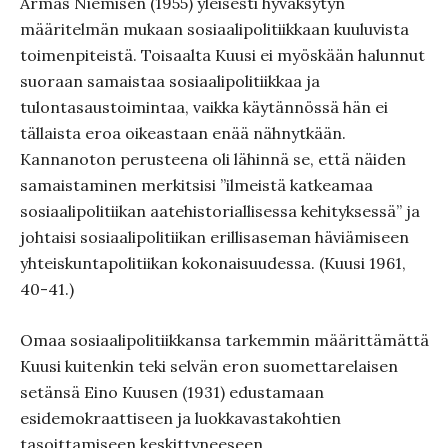
Armas Niemisen (1955) yleisesti hyväksytyn
määritelmän mukaan sosiaalipolitiikkaan kuuluvista
toimenpiteistä. Toisaalta Kuusi ei myöskään halunnut
suoraan samaistaa sosiaalipolitiikkaa ja
tulontasaustoimintaa, vaikka käytännössä hän ei
tällaista eroa oikeastaan enää nähnytkään.
Kannanoton perusteena oli lähinnä se, että näiden
samaistaminen merkitsisi ”ilmeistä katkeamaa
sosiaalipolitiikan aatehistoriallisessa kehityksessä” ja
johtaisi sosiaalipolitiikan erillisaseman häviämiseen
yhteiskuntapolitiikan kokonaisuudessa. (Kuusi 1961,
40-41.)
Omaa sosiaalipolitiikkansa tarkemmin määrittämättä
Kuusi kuitenkin teki selvän eron suomettarelaisen
setänsä Eino Kuusen (1931) edustamaan
esidemokraattiseen ja luokkavastakohtien
tasoittamiseen keskittyneeseen