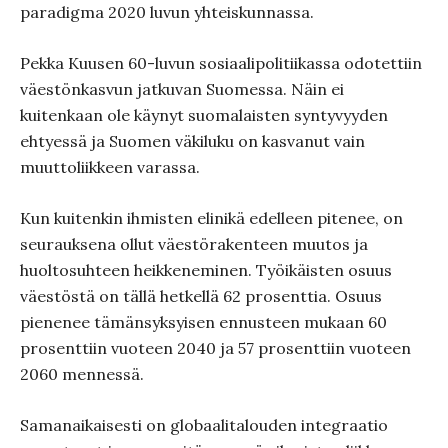
paradigma 2020 luvun yhteiskunnassa.
Pekka Kuusen 60-luvun sosiaalipolitiikassa odotettiin
väestönkasvun jatkuvan Suomessa. Näin ei
kuitenkaan ole käynyt suomalaisten syntyvyyden
ehtyessä ja Suomen väkiluku on kasvanut vain
muuttoliikkeen varassa.
Kun kuitenkin ihmisten elinikä edelleen pitenee, on
seurauksena ollut väestörakenteen muutos ja
huoltosuhteen heikkeneminen. Työikäisten osuus
väestöstä on tällä hetkellä 62 prosenttia. Osuus
pienenee tämänsyksyisen ennusteen mukaan 60
prosenttiin vuoteen 2040 ja 57 prosenttiin vuoteen
2060 mennessä.
Samanaikaisesti on globaalitalouden integraatio