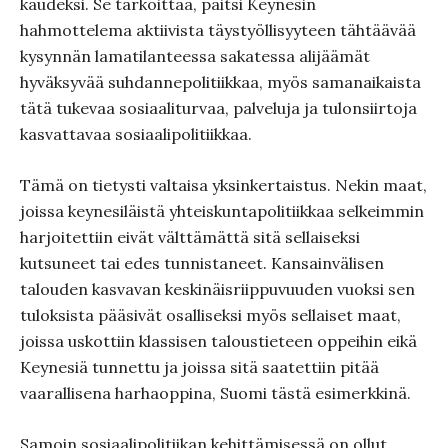
kaudeksi. Se tarkoittaa, paitsi Keynesin
hahmottelema aktiivista täystyöllisyyteen tähtäävää
kysynnän lamatilanteessa sakatessa alijäämät
hyväksyvää suhdannepolitiikkaa, myös samanaikaista
tätä tukevaa sosiaaliturvaa, palveluja ja tulonsiirtoja
kasvattavaa sosiaalipolitiikkaa.
Tämä on tietysti valtaisa yksinkertaistus. Nekin maat,
joissa keynesiläistä yhteiskuntapolitiikkaa selkeimmin
harjoitettiin eivät välttämättä sitä sellaiseksi
kutsuneet tai edes tunnistaneet. Kansainvälisen
talouden kasvavan keskinäisriippuvuuden vuoksi sen
tuloksista pääsivät osalliseksi myös sellaiset maat,
joissa uskottiin klassisen taloustieteen oppeihin eikä
Keynesiä tunnettu ja joissa sitä saatettiin pitää
vaarallisena harhaoppina, Suomi tästä esimerkkinä.
Samoin sosiaalipolitiikan kehittämisessä on ollut