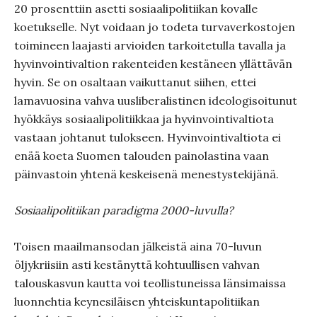
20 prosenttiin asetti sosiaalipolitiikan kovalle
koetukselle. Nyt voidaan jo todeta turvaverkostojen
toimineen laajasti arvioiden tarkoitetulla tavalla ja
hyvinvointivaltion rakenteiden kestäneen yllättävän
hyvin. Se on osaltaan vaikuttanut siihen, ettei
lamavuosina vahva uusliberalistinen ideologisoitunut
hyökkäys sosiaalipolitiikkaa ja hyvinvointivaltiota
vastaan johtanut tulokseen. Hyvinvointivaltiota ei
enää koeta Suomen talouden painolastina vaan
päinvastoin yhtenä keskeisenä menestystekijänä.
Sosiaalipolitiikan paradigma 2000-luvulla?
Toisen maailmansodan jälkeistä aina 70-luvun
öljykriisiin asti kestänyttä kohtuullisen vahvan
talouskasvun kautta voi teollistuneissa länsimaissa
luonnehtia keynesiläisen yhteiskuntapolitiikan