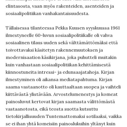
elintasosta, vaan myös rakenteiden, asenteiden ja
sosiaalipolitiikan vanhakantaisuudesta.
Tällaisessa tilanteessa Pekka Kuusen syyskuussa 1961
ilmestyneelle 60-luvun sosiaalipolitiikalle oli vahva
sosiaalinen tilaus uuden sekä välttämättömäksi että
toivottavaksi käsitetyn rakennemuutoksen ja
modernisaation käsikirjana, joka puhutteli muitakin
kuin vanhastaan sosiaalipolitiikan kehittämisestä
kiinnostuneita intressi- ja edunsaajatahoja. Kirjan
ilmestyminen oli aikansa mediatapahtuma. Kirjan
saama vastaanotto oli kauttaaltaan suopea ja vaihteli
kiittävästä ylistävään. Arvostelumenestys ja komeat
painosluvut kertovat kirjan saamasta välittömästä
vastaanotosta, eikä teosta suotta kutsuttu
tietokirjallisuuden Tuntemattomaksi sotilaaksi, vaikka
se ei ihan yhtä komeisiin painoslukuihin yltänyt kuin