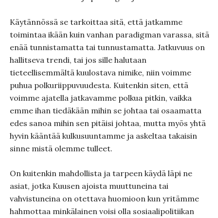
Käytännössä se tarkoittaa sitä, että jatkamme
toimintaa ikään kuin vanhan paradigman varassa, sitä
enää tunnistamatta tai tunnustamatta. Jatkuvuus on
hallitseva trendi, tai jos sille halutaan
tieteellisemmältä kuulostava nimike, niin voimme
puhua polkuriippuvuudesta. Kuitenkin siten, että
voimme ajatella jatkavamme polkua pitkin, vaikka
emme ihan tiedäkään mihin se johtaa tai osaamatta
edes sanoa mihin sen pitäisi johtaa, mutta myös yhtä
hyvin kääntää kulkusuuntamme ja askeltaa takaisin
sinne mistä olemme tulleet.
On kuitenkin mahdollista ja tarpeen käydä läpi ne
asiat, jotka Kuusen ajoista muuttuneina tai
vahvistuneina on otettava huomioon kun yritämme
hahmottaa minkälainen voisi olla sosiaalipolitiikan