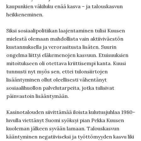
kaupunkien väkiluku enää kasva – ja talouskasvun
heikkeneminen.
Siksi sosiaalipolitiikan laajentaminen tulisi Kuusen
mielestä olemaan mahdollista vain aktiiviväestön
kustannuksella ja verorasitusta lisäten. Suurin
ongelma liittyi eläkemenojen kasvuun. Etuisuuksien
mitoitukseen oli otettava kriittisempi kanta. Kuusi
tunnusti nyt myös sen, ettei tulonsiirtojen
lisääntyminen ollut oleellisesti vähentänyt
sosiaalihuollon palvelutarpeita, jotka tulisivat
päinvastoin lisääntymään.
Kasinotalouden siivittämää iloista kulutusjuhlaa 1980-
luvulla viettänyt Suomi syöksyi pian Pekka Kuusen
kuoleman jälkeen syvään lamaan. Talouskasvun
kääntyminen negatiiviseksi ja työttömyyden kasvu liki