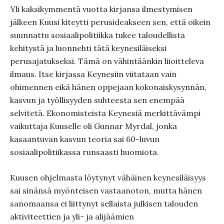
Yli kaksikymmentä vuotta kirjansa ilmestymisen
jälkeen Kuusi kiteytti perusideakseen sen, että oikein
suunnattu sosiaalipolitiikka tukee taloudellista
kehitystä ja luonnehti tätä keynesiläiseksi
perusajatukseksi. Tämä on vähintäänkin liioitteleva
ilmaus. Itse kirjassa Keynesiin viitataan vain
ohimennen eikä hänen oppejaan kokonaiskysynnän,
kasvun ja työllisyyden suhteesta sen enempää
selvitetä. Ekonomisteista Keynesiä merkittävämpi
vaikuttaja Kuuselle oli Gunnar Myrdal, jonka
kasaantuvan kasvun teoria sai 60-luvun
sosiaalipolitiikassa runsaasti huomiota.
Kuusen ohjelmasta löytynyt vähäinen keynesiläisyys
sai sinänsä myönteisen vastaanoton, mutta hänen
sanomaansa ei liittynyt sellaista julkisen talouden
aktiviteettien ja yli- ja alijäämien