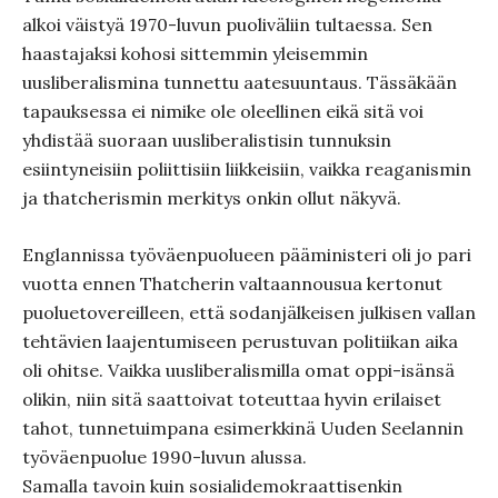
alkoi väistyä 1970-luvun puoliväliin tultaessa. Sen
haastajaksi kohosi sittemmin yleisemmin
uusliberalismina tunnettu aatesuuntaus. Tässäkään
tapauksessa ei nimike ole oleellinen eikä sitä voi
yhdistää suoraan uusliberalistisin tunnuksin
esiintyneisiin poliittisiin liikkeisiin, vaikka reaganismin
ja thatcherismin merkitys onkin ollut näkyvä.
Englannissa työväenpuolueen pääministeri oli jo pari
vuotta ennen Thatcherin valtaannousua kertonut
puoluetovereilleen, että sodanjälkeisen julkisen vallan
tehtävien laajentumiseen perustuvan politiikan aika
oli ohitse. Vaikka uusliberalismilla omat oppi-isänsä
olikin, niin sitä saattoivat toteuttaa hyvin erilaiset
tahot, tunnetuimpana esimerkkinä Uuden Seelannin
työväenpuolue 1990-luvun alussa.
Samalla tavoin kuin sosialidemokraattisenkin