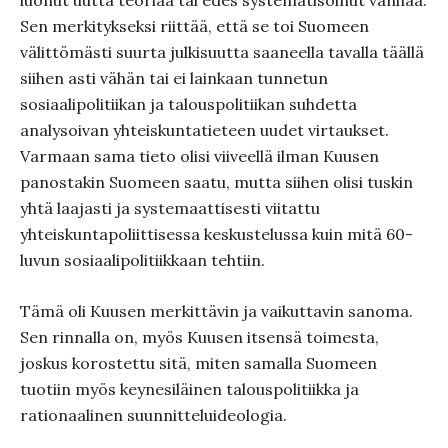
luonut uutta teoriaa tai edes systematisoinut vanhaa.
Sen merkitykseksi riittää, että se toi Suomeen
välittömästi suurta julkisuutta saaneella tavalla täällä
siihen asti vähän tai ei lainkaan tunnetun
sosiaalipolitiikan ja talouspolitiikan suhdetta
analysoivan yhteiskuntatieteen uudet virtaukset.
Varmaan sama tieto olisi viiveellä ilman Kuusen
panostakin Suomeen saatu, mutta siihen olisi tuskin
yhtä laajasti ja systemaattisesti viitattu
yhteiskuntapoliittisessa keskustelussa kuin mitä 60-
luvun sosiaalipolitiikkaan tehtiin.
Tämä oli Kuusen merkittävin ja vaikuttavin sanoma.
Sen rinnalla on, myös Kuusen itsensä toimesta,
joskus korostettu sitä, miten samalla Suomeen
tuotiin myös keynesiläinen talouspolitiikka ja
rationaalinen suunnitteluideologia.