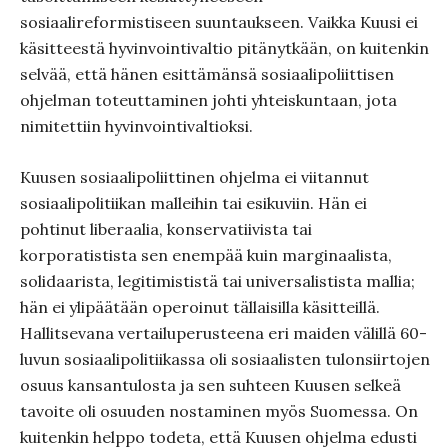
sosiaalireformistiseen suuntaukseen. Vaikka Kuusi ei
käsitteestä hyvinvointivaltio pitänytkään, on kuitenkin
selvää, että hänen esittämänsä sosiaalipoliittisen
ohjelman toteuttaminen johti yhteiskuntaan, jota
nimitettiin hyvinvointivaltioksi.
Kuusen sosiaalipoliittinen ohjelma ei viitannut
sosiaalipolitiikan malleihin tai esikuviin. Hän ei
pohtinut liberaalia, konservatiivista tai
korporatistista sen enempää kuin marginaalista,
solidaarista, legitimististä tai universalistista mallia;
hän ei ylipäätään operoinut tällaisilla käsitteillä.
Hallitsevana vertailuperusteena eri maiden välillä 60-
luvun sosiaalipolitiikassa oli sosiaalisten tulonsiirtojen
osuus kansantulosta ja sen suhteen Kuusen selkeä
tavoite oli osuuden nostaminen myös Suomessa. On
kuitenkin helppo todeta, että Kuusen ohjelma edusti