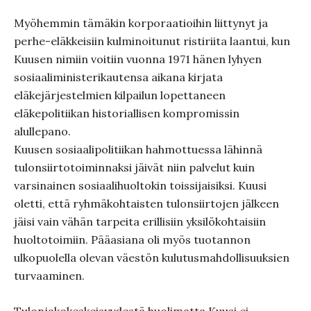
Myöhemmin tämäkin korporaatioihin liittynyt ja
perhe-eläkkeisiin kulminoitunut ristiriita laantui, kun
Kuusen nimiin voitiin vuonna 1971 hänen lyhyen
sosiaaliministerikautensa aikana kirjata
eläkejärjestelmien kilpailun lopettaneen
eläkepolitiikan historiallisen kompromissin
alullepano.
Kuusen sosiaalipolitiikan hahmottuessa lähinnä
tulonsiirtotoiminnaksi jäivät niin palvelut kuin
varsinainen sosiaalihuoltokin toissijaisiksi. Kuusi
oletti, että ryhmäkohtaisten tulonsiirtojen jälkeen
jäisi vain vähän tarpeita erillisiin yksilökohtaisiin
huoltotoimiin. Pääasiana oli myös tuotannon
ulkopuolella olevan väestön kulutusmahdollisuuksien
turvaaminen.