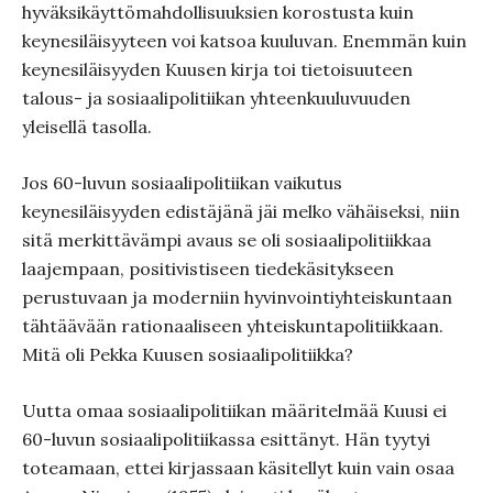
hyväksikäyttömahdollisuuksien korostusta kuin
keynesiläisyyteen voi katsoa kuuluvan. Enemmän kuin
keynesiläisyyden Kuusen kirja toi tietoisuuteen
talous- ja sosiaalipolitiikan yhteenkuuluvuuden
yleisellä tasolla.
Jos 60-luvun sosiaalipolitiikan vaikutus
keynesiläisyyden edistäjänä jäi melko vähäiseksi, niin
sitä merkittävämpi avaus se oli sosiaalipolitiikkaa
laajempaan, positivistiseen tiedekäsitykseen
perustuvaan ja moderniin hyvinvointiyhteiskuntaan
tähtäävään rationaaliseen yhteiskuntapolitiikkaan.
Mitä oli Pekka Kuusen sosiaalipolitiikka?
Uutta omaa sosiaalipolitiikan määritelmää Kuusi ei
60-luvun sosiaalipolitiikassa esittänyt. Hän tyytyi
toteamaan, ettei kirjassaan käsitellyt kuin vain osaa