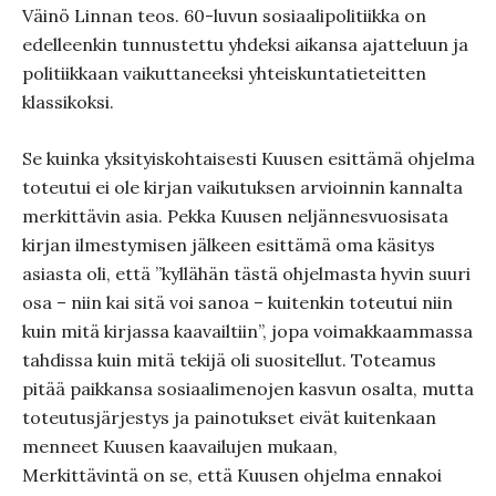
Väinö Linnan teos. 60-luvun sosiaalipolitiikka on
edelleenkin tunnustettu yhdeksi aikansa ajatteluun ja
politiikkaan vaikuttaneeksi yhteiskuntatieteitten
klassikoksi.
Se kuinka yksityiskohtaisesti Kuusen esittämä ohjelma
toteutui ei ole kirjan vaikutuksen arvioinnin kannalta
merkittävin asia. Pekka Kuusen neljännesvuosisata
kirjan ilmestymisen jälkeen esittämä oma käsitys
asiasta oli, että ”kyllähän tästä ohjelmasta hyvin suuri
osa – niin kai sitä voi sanoa – kuitenkin toteutui niin
kuin mitä kirjassa kaavailtiin”, jopa voimakkaammassa
tahdissa kuin mitä tekijä oli suositellut. Toteamus
pitää paikkansa sosiaalimenojen kasvun osalta, mutta
toteutusjärjestys ja painotukset eivät kuitenkaan
menneet Kuusen kaavailujen mukaan,
Merkittävintä on se, että Kuusen ohjelma ennakoi