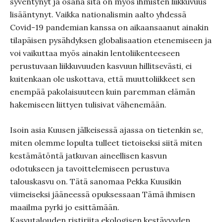
syventynyt ja osana sitä on myös ihmisten liikkuvuus
lisääntynyt. Vaikka nationalismin aalto yhdessä
Covid-19 pandemian kanssa on aikaansaanut ainakin
tilapäisen pysähdyksen globalisaation etenemiseen ja
voi vaikuttaa myös ainakin lentoliikenteeseen
perustuvaan liikkuvuuden kasvuun hillitsevästi, ei
kuitenkaan ole uskottava, että muuttoliikkeet sen
enempää pakolaisuuteen kuin paremman elämän
hakemiseen liittyen tulisivat vähenemään.
Isoin asia Kuusen jälkeisessä ajassa on tietenkin se,
miten olemme lopulta tulleet tietoiseksi siitä miten
kestämätöntä jatkuvan aineellisen kasvun
odotukseen ja tavoittelemiseen perustuva
talouskasvu on. Tätä sanomaa Pekka Kuusikin
viimeiseksi jääneessä opuksessaan Tämä ihmisen
maailma pyrki jo esittämään.
Kasvutalouden ristiriita ekologisen kestävyyden