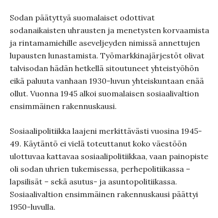
Sodan päätyttyä suomalaiset odottivat
sodanaikaisten uhrausten ja menetysten korvaamista
ja rintamamiehille aseveljeyden nimissä annettujen
lupausten lunastamista. Työmarkkinajärjestöt olivat
talvisodan hädän hetkellä sitoutuneet yhteistyöhön
eikä paluuta vanhaan 1930-luvun yhteiskuntaan enää
ollut. Vuonna 1945 alkoi suomalaisen sosiaalivaltion
ensimmäinen rakennuskausi.
Sosiaalipolitiikka laajeni merkittävästi vuosina 1945-
49. Käytäntö ei vielä toteuttanut koko väestöön
ulottuvaa kattavaa sosiaalipolitiikkaa, vaan painopiste
oli sodan uhrien tukemisessa, perhepolitiikassa –
lapsilisät – sekä asutus- ja asuntopolitiikassa.
Sosiaalivaltion ensimmäinen rakennuskausi päättyi
1950-luvulla.