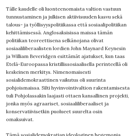
Tälle kaudelle oli luonteenomaista valtion vastuun
tunnustaminen ja julkisen aktiivisuuden kasvu sekä
talous- ja työllisyyspolitiikassa että sosiaalipolitiikan
kehittämisessä. Anglosaksisissa maissa tämän
politiikan teoreettisena selkänojana olivat
sosiaaliliberaalisten lordien John Maynard Keynesin
ja William Beveridgen esittämät ajatukset, kun taas
Etelä-Euroopassa kristillissosiaalisella perinteellä oli
keskeinen merkitys. Nimenomaisesti
sosialidemokraattinen vaikutus oli suurinta
pohjoismaissa. Silti hyvinvointivaltion rakentamisesta
tuli Pohjolassakin laajasti ottaen kansallinen projekti,
jonka myös agraariset, sosiaaliliberaaliset ja
konservatiivisetkin puolueet suurelta osin
omaksuivat.
Tämä sosialidemokratian ideologinen hegemonia