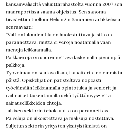
kansainväliseltä valuuttarahastolta vuonna 2007 sen
maaraportissa saama ohjeistus. Sen sanoma
tiivistettiin tuolloin Helsingin Sanomien artikkelissa
seuraavasti:
”Valtiontalouden tila on huolestuttava ja sitä on
parannettava, mutta ei veroja nostamalla vaan
menoja leikkaamalla.
Palkkaeroja on suurennettava laskemalla pienimpiä
palkkoja.
Työvoimaa on saatava lisää, ikähaitarin molemmista
päistä. Opiskelijat on patisteltava nopeasti
työelämään leikkaamalla opintotukia ja seniorit ja
raihnaiset tiukentamalla sekä työttömyys- että
sairauseläkkeiden ehtoja.
Julkisen sektorin tehokkuutta on parannettava.
Palveluja on ulkoistettava ja maksuja nostettava.
Suljetun sektorin yritysten yksityistämistä on