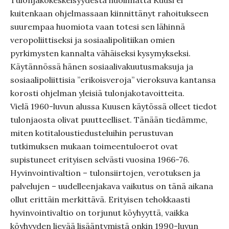
Tulonjakokeskeisyydestä huolimatta Kuusi ei
kuitenkaan ohjelmassaan kiinnittänyt rahoitukseen
suurempaa huomiota vaan totesi sen lähinnä
veropoliittiseksi ja sosiaalipolitiikan omien
pyrkimysten kannalta vähäiseksi kysymykseksi.
Käytännössä hänen sosiaalivakuutusmaksuja ja
sosiaalipoliittisia ”erikoisveroja” vieroksuva kantansa
korosti ohjelman yleisiä tulonjakotavoitteita.
Vielä 1960-luvun alussa Kuusen käytössä olleet tiedot
tulonjaosta olivat puutteelliset. Tänään tiedämme,
miten kotitaloustiedusteluihin perustuvan
tutkimuksen mukaan toimeentuloerot ovat
supistuneet erityisen selvästi vuosina 1966-76.
Hyvinvointivaltion – tulonsiirtojen, verotuksen ja
palvelujen – uudelleenjakava vaikutus on tänä aikana
ollut erittäin merkittävä. Erityisen tehokkaasti
hyvinvointivaltio on torjunut köyhyyttä, vaikka
köyhyyden lievää lisääntymistä onkin 1990-luvun