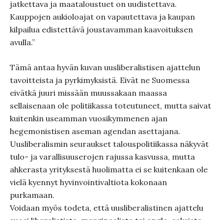
jatkettava ja maataloustuet on uudistettava.
Kauppojen aukioloajat on vapautettava ja kaupan
kilpailua edistettävä joustavamman kaavoituksen
avulla.”
Tämä antaa hyvän kuvan uusliberalistisen ajattelun
tavoitteista ja pyrkimyksistä. Eivät ne Suomessa
eivätkä juuri missään muussakaan maassa
sellaisenaan ole politiikassa toteutuneet, mutta saivat
kuitenkin useamman vuosikymmenen ajan
hegemonistisen aseman agendan asettajana.
Uusliberalismin seuraukset talouspolitiikassa näkyvät
tulo- ja varallisuuserojen rajussa kasvussa, mutta
ahkerasta yrityksestä huolimatta ei se kuitenkaan ole
vielä kyennyt hyvinvointivaltiota kokonaan
purkamaan.
Voidaan myös todeta, että uusliberalistinen ajattelu