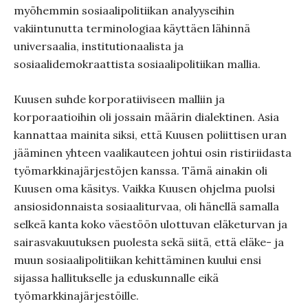
myöhemmin sosiaalipolitiikan analyyseihin
vakiintunutta terminologiaa käyttäen lähinnä
universaalia, institutionaalista ja
sosiaalidemokraattista sosiaalipolitiikan mallia.
Kuusen suhde korporatiiviseen malliin ja
korporaatioihin oli jossain määrin dialektinen. Asia
kannattaa mainita siksi, että Kuusen poliittisen uran
jääminen yhteen vaalikauteen johtui osin ristiriidasta
työmarkkinajärjestöjen kanssa. Tämä ainakin oli
Kuusen oma käsitys. Vaikka Kuusen ohjelma puolsi
ansiosidonnaista sosiaaliturvaa, oli hänellä samalla
selkeä kanta koko väestöön ulottuvan eläketurvan ja
sairasvakuutuksen puolesta sekä siitä, että eläke- ja
muun sosiaalipolitiikan kehittäminen kuului ensi
sijassa hallitukselle ja eduskunnalle eikä
työmarkkinajärjestöille.