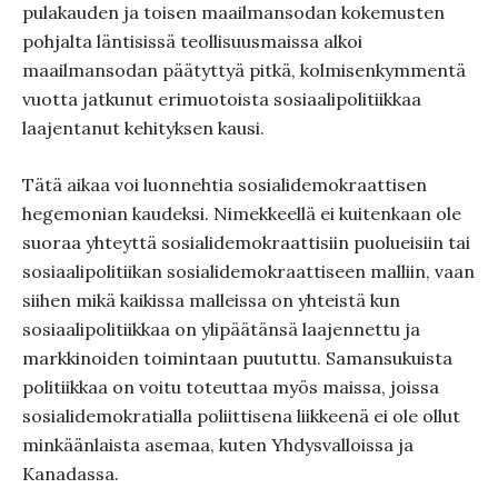
pulakauden ja toisen maailmansodan kokemusten
pohjalta läntisissä teollisuusmaissa alkoi
maailmansodan päätyttyä pitkä, kolmisenkymmentä
vuotta jatkunut erimuotoista sosiaalipolitiikkaa
laajentanut kehityksen kausi.
Tätä aikaa voi luonnehtia sosialidemokraattisen
hegemonian kaudeksi. Nimekkeellä ei kuitenkaan ole
suoraa yhteyttä sosialidemokraattisiin puolueisiin tai
sosiaalipolitiikan sosialidemokraattiseen malliin, vaan
siihen mikä kaikissa malleissa on yhteistä kun
sosiaalipolitiikkaa on ylipäätänsä laajennettu ja
markkinoiden toimintaan puututtu. Samansukuista
politiikkaa on voitu toteuttaa myös maissa, joissa
sosialidemokratialla poliittisena liikkeenä ei ole ollut
minkäänlaista asemaa, kuten Yhdysvalloissa ja
Kanadassa.