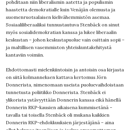
pohditaan niin liberalismin aatetta ja populismin
haastetta demokratialle kuin Venäjän olemusta ja
suomenruotsalaisen kielivähemmistön asemaa.
Sosiaaliliberaaliksi tunnustautuva Stenbäck on sinut
myös sosialidemokratian kanssa ja lukee liberaalin
keskustan – johon keskustapuolue vain osittain sopii –
ja maltillisen vasemmiston yhteiskuntakehitystä
kantaviin voimiin.
Ehdottomasti mielenkiintoisin ja antoisin osa kirjasta
on siitä kolmanneksen kattava kertomus Jörn
Donnerista, nimenomaan useista puoluevaihdoistaan
tunnetusta poliitikko Donnerista. Stenbäck ei
ylikorista ystävyyttään Donnerin kanssa eikä hänellä
Donnerin RKP-kausien aikaisena kummisetänä –
tavalla tai toisella Stenbäck oli mukana kaikkien
Donnerin RKP-ehdokkuuksien järjestäjänä – aina