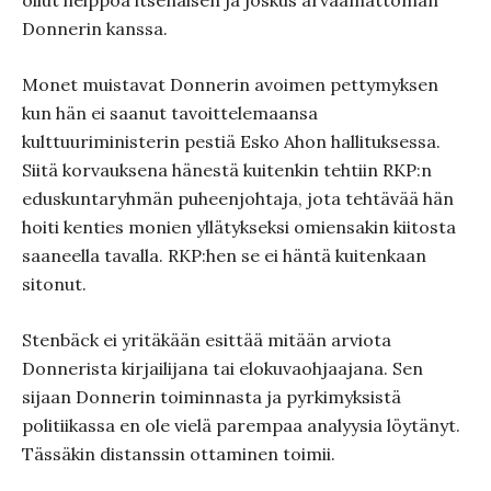
ollut helppoa itsenäisen ja joskus arvaamattoman
Donnerin kanssa.
Monet muistavat Donnerin avoimen pettymyksen
kun hän ei saanut tavoittelemaansa
kulttuuriministerin pestiä Esko Ahon hallituksessa.
Siitä korvauksena hänestä kuitenkin tehtiin RKP:n
eduskuntaryhmän puheenjohtaja, jota tehtävää hän
hoiti kenties monien yllätykseksi omiensakin kiitosta
saaneella tavalla. RKP:hen se ei häntä kuitenkaan
sitonut.
Stenbäck ei yritäkään esittää mitään arviota
Donnerista kirjailijana tai elokuvaohjaajana. Sen
sijaan Donnerin toiminnasta ja pyrkimyksistä
politiikassa en ole vielä parempaa analyysia löytänyt.
Tässäkin distanssin ottaminen toimii.