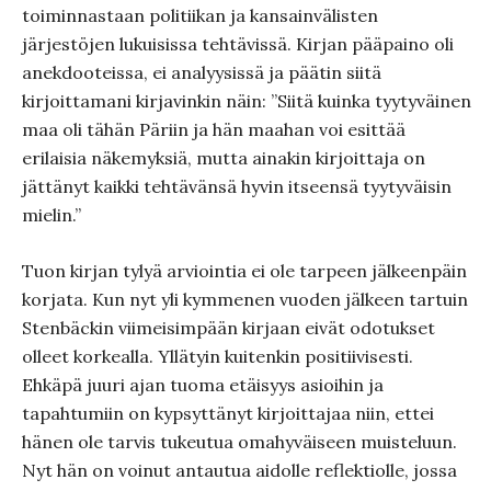
toiminnastaan politiikan ja kansainvälisten
järjestöjen lukuisissa tehtävissä. Kirjan pääpaino oli
anekdooteissa, ei analyysissä ja päätin siitä
kirjoittamani kirjavinkin näin: ”Siitä kuinka tyytyväinen
maa oli tähän Päriin ja hän maahan voi esittää
erilaisia näkemyksiä, mutta ainakin kirjoittaja on
jättänyt kaikki tehtävänsä hyvin itseensä tyytyväisin
mielin.”
Tuon kirjan tylyä arviointia ei ole tarpeen jälkeenpäin
korjata. Kun nyt yli kymmenen vuoden jälkeen tartuin
Stenbäckin viimeisimpään kirjaan eivät odotukset
olleet korkealla. Yllätyin kuitenkin positiivisesti.
Ehkäpä juuri ajan tuoma etäisyys asioihin ja
tapahtumiin on kypsyttänyt kirjoittajaa niin, ettei
hänen ole tarvis tukeutua omahyväiseen muisteluun.
Nyt hän on voinut antautua aidolle reflektiolle, jossa