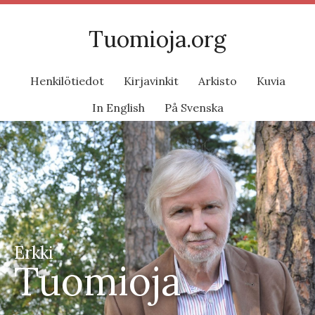
Tuomioja.org
Henkilötiedot
Kirjavinkit
Arkisto
Kuvia
In English
På Svenska
Erkki
Tuomioja