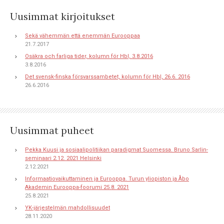
Uusimmat kirjoitukset
Sekä vähemmän että enemmän Eurooppaa
21.7.2017
Osäkra och farliga tider, kolumn för Hbl, 3.8.2016
3.8.2016
Det svensk-finska försvarssambetet, kolumn för Hbl, 26.6. 2016
26.6.2016
Uusimmat puheet
Pekka Kuusi ja sosiaalipolitiikan paradigmat Suomessa. Bruno Sarlin-
seminaari 2.12. 2021 Helsinki
2.12.2021
Informaatiovaikuttaminen ja Eurooppa. Turun yliopiston ja Åbo
Akademin Eurooppa-foorumi 25.8. 2021
25.8.2021
YK-järjestelmän mahdollisuudet
28.11.2020