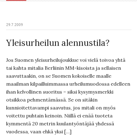
29.7.2009
Yleisurheilun alennustila?
Jos Suomen yleisurheilujoukkue voi vielä toivoa yhtä
tai kahta mitalia Berliinin MM-kisoista ja sellaisen
saavuttaakin, on se Suomen kokoiselle maalle
maailman kilpailluimmassa urheilumuodossa edelleen
ihan kelvollinen suoritus – siksi kysymysmerkki
otsikkoa pehmentämässä. Se on sitäkin
kunnioitettavampi saavutus, jos mitali on myös
voitettu puhtain keinoin. Niillä ei enää tuoteta
kymmentä 20 metrin kuulantyöntäjää yhdessä
vuodessa, vaan ehkä yksi […]