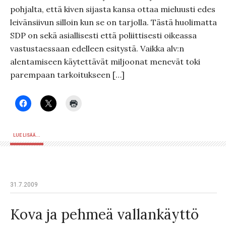
pohjalta, että kiven sijasta kansa ottaa mieluusti edes
leivänsiivun silloin kun se on tarjolla. Tästä huolimatta
SDP on sekä asiallisesti että poliittisesti oikeassa
vastustaessaan edelleen esitystä. Vaikka alv:n
alentamiseen käytettävät miljoonat menevät toki
parempaan tarkoitukseen […]
LUE LISÄÄ...
31.7.2009
Kova ja pehmeä vallankäyttö