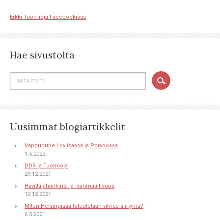
Erkki Tuomioja Facebookissa
Hae sivustolta
Uusimmat blogiartikkelit
Vappupuhe Loviisassa ja Porvoossa
1.5.2022
DDR ja Tuomioja
29.12.2021
Hävittäjähankinta ja isänmaallisuus
12.12.2021
Miten Helsingissä toteutetaan vihreä siirtymä?
6.5.2021