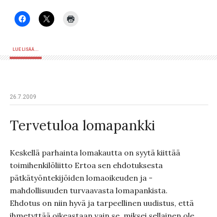
LUE LISÄÄ...
26.7.2009
Tervetuloa lomapankki
Keskellä parhainta lomakautta on syytä kiittää
toimihenkilöliitto Ertoa sen ehdotuksesta
pätkätyöntekijöiden lomaoikeuden ja -
mahdollisuuden turvaavasta lomapankista.
Ehdotus on niin hyvä ja tarpeellinen uudistus, että
ihmetyttää oikeastaan vain se, miksei sellainen ole