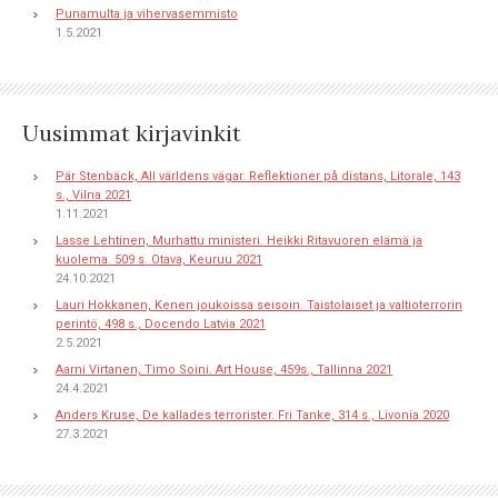
Punamulta ja vihervasemmisto
1.5.2021
Uusimmat kirjavinkit
Pär Stenbäck, All världens vägar. Reflektioner på distans, Litorale, 143
s., Vilna 2021
1.11.2021
Lasse Lehtinen, Murhattu ministeri. Heikki Ritavuoren elämä ja
kuolema. 509 s. Otava, Keuruu 2021
24.10.2021
Lauri Hokkanen, Kenen joukoissa seisoin. Taistolaiset ja valtioterrorin
perintö, 498 s., Docendo Latvia 2021
2.5.2021
Aarni Virtanen, Timo Soini. Art House, 459s., Tallinna 2021
24.4.2021
Anders Kruse, De kallades terrorister. Fri Tanke, 314 s., Livonia 2020
27.3.2021