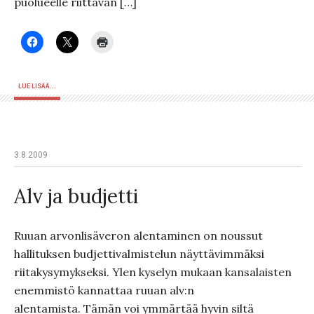
puolueelle riittävän […]
LUE LISÄÄ...
3.8.2009
Alv ja budjetti
Ruuan arvonlisäveron alentaminen on noussut
hallituksen budjettivalmistelun näyttävimmäksi
riitakysymykseksi. Ylen kyselyn mukaan kansalaisten
enemmistö kannattaa ruuan alv:n
alentamista. Tämän voi ymmärtää hyvin siltä