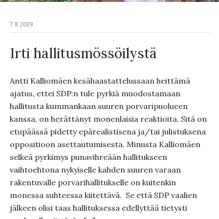
7.8.2009
Irti hallitusmössöilystä
Antti Kalliomäen kesähaastattelussaan heittämä
ajatus, ettei SDP:n tule pyrkiä muodostamaan
hallitusta kummankaan suuren porvaripuolueen
kanssa, on herättänyt monenlaisia reaktioita. Sitä on
etupäässä pidetty epärealistisena ja/tai julistuksena
oppositioon asettautumisesta. Minusta Kalliomäen
selkeä pyrkimys punavihreään hallitukseen
vaihtoehtona nykyiselle kahden suuren varaan
rakentuvalle porvarihallitukselle on kuitenkin
monessa suhteessa kiitettävä. Se että SDP vaalien
jälkeen olisi taas hallituksessa edellyttää tietysti