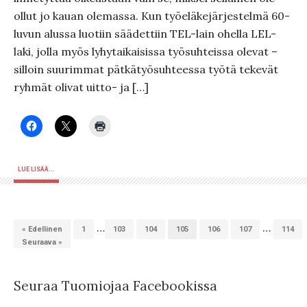
ollut jo kauan olemassa. Kun työeläkejärjestelmä 60-
luvun alussa luotiin säädettiin TEL-lain ohella LEL-
laki, jolla myös lyhytaikaisissa työsuhteissa olevat –
silloin suurimmat pätkätyösuhteessa työtä tekevät
ryhmät olivat uitto- ja […]
LUE LISÄÄ...
…
…
« Edellinen
1
103
104
105
106
107
114
Seuraava »
Seuraa Tuomiojaa Facebookissa