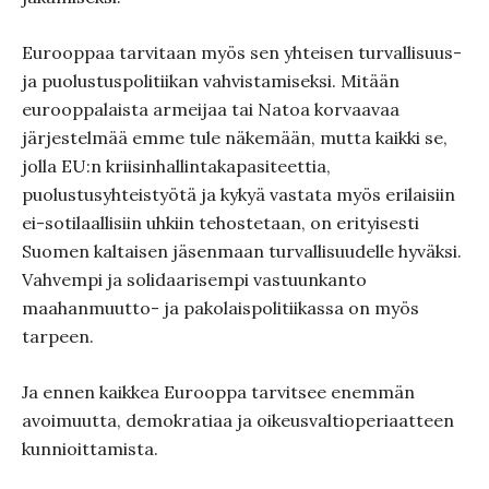
Eurooppaa tarvitaan myös sen yhteisen turvallisuus-
ja puolustuspolitiikan vahvistamiseksi. Mitään
eurooppalaista armeijaa tai Natoa korvaavaa
järjestelmää emme tule näkemään, mutta kaikki se,
jolla EU:n kriisinhallintakapasiteettia,
puolustusyhteistyötä ja kykyä vastata myös erilaisiin
ei-sotilaallisiin uhkiin tehostetaan, on erityisesti
Suomen kaltaisen jäsenmaan turvallisuudelle hyväksi.
Vahvempi ja solidaarisempi vastuunkanto
maahanmuutto- ja pakolaispolitiikassa on myös
tarpeen.
Ja ennen kaikkea Eurooppa tarvitsee enemmän
avoimuutta, demokratiaa ja oikeusvaltioperiaatteen
kunnioittamista.