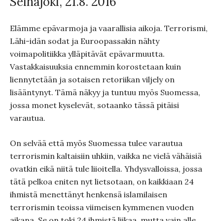
Seinäjoki, 21.8. 2016
Elämme epävarmoja ja vaarallisia aikoja. Terrorismi,
Lähi-idän sodat ja Euroopassakin nähty
voimapolitiikka ylläpitävät epävarmuutta.
Vastakkaisuuksia ennemmin korostetaan kuin
liennytetään ja sotaisen retoriikan viljely on
lisääntynyt. Tämä näkyy ja tuntuu myös Suomessa,
jossa monet kyselevät, sotaanko tässä pitäisi
varautua.
On selvää että myös Suomessa tulee varautua
terrorismin kaltaisiin uhkiin, vaikka ne vielä vähäisiä
ovatkin eikä niitä tule liioitella. Yhdysvalloissa, jossa
tätä pelkoa eniten nyt lietsotaan, on kaikkiaan 24
ihmistä menettänyt henkensä islamilaisen
terrorismin teoissa viimeisen kymmenen vuoden
aikana. Se on toki 24 ihmistä liikaa, mutta vain alle