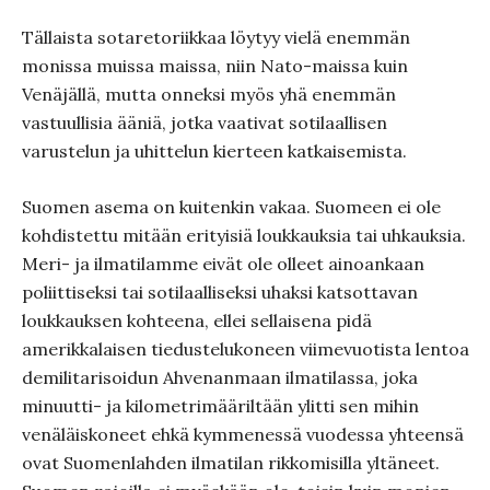
Tällaista sotaretoriikkaa löytyy vielä enemmän
monissa muissa maissa, niin Nato-maissa kuin
Venäjällä, mutta onneksi myös yhä enemmän
vastuullisia ääniä, jotka vaativat sotilaallisen
varustelun ja uhittelun kierteen katkaisemista.
Suomen asema on kuitenkin vakaa. Suomeen ei ole
kohdistettu mitään erityisiä loukkauksia tai uhkauksia.
Meri- ja ilmatilamme eivät ole olleet ainoankaan
poliittiseksi tai sotilaalliseksi uhaksi katsottavan
loukkauksen kohteena, ellei sellaisena pidä
amerikkalaisen tiedustelukoneen viimevuotista lentoa
demilitarisoidun Ahvenanmaan ilmatilassa, joka
minuutti- ja kilometrimääriltään ylitti sen mihin
venäläiskoneet ehkä kymmenessä vuodessa yhteensä
ovat Suomenlahden ilmatilan rikkomisilla yltäneet.