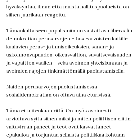
hyväksyntää, ilman että muista hallituspuolueista on
siihen juurikaan reagoitu.
Tämänkaltaiseen populismiin on vastattava liberaalin
demokratian perusarvojen – tasa-arvoisten kaikille
kuuluvien perus- ja ihmisoikeuksien, sanan- ja
uskonnonvapauden, oikeusvaltion, suvaitsevaisuuden
ja vapaitten vaalien – sekä avoimen yhteiskunnan ja
avoimien rajojen tinkimättömällä puolustamisella.
Näiden perusarvojen puolustamisessa
sosialidemokratian on oltava aina eturivissä.
Tämä ei kuitenkaan riitä. On myös avoimesti
arvioitava syitä siihen miksi ja miten poliittisen eliitin
valtavirran puheet ja teot ovat kasvattaneet
epäluuloa ja torjuntaa sellaista politiikkaa kohtaan