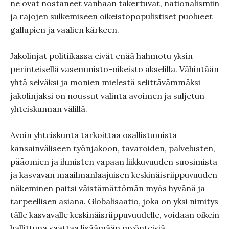
ne ovat nostaneet vanhaan takertuvat, nationalismiin
ja rajojen sulkemiseen oikeistopopulistiset puolueet
gallupien ja vaalien kärkeen.
Jakolinjat politiikassa eivät enää hahmotu yksin
perinteisellä vasemmisto-oikeisto akselilla. Vähintään
yhtä selväksi ja monien mielestä selittävämmäksi
jakolinjaksi on noussut valinta avoimen ja suljetun
yhteiskunnan välillä.
Avoin yhteiskunta tarkoittaa osallistumista
kansainväliseen työnjakoon, tavaroiden, palvelusten,
pääomien ja ihmisten vapaan liikkuvuuden suosimista
ja kasvavan maailmanlaajuisen keskinäisriippuvuuden
näkeminen paitsi väistämättömän myös hyvänä ja
tarpeellisen asiana. Globalisaatio, joka on yksi nimitys
tälle kasvavalle keskinäisriippuvuudelle, voidaan oikein
hallittuna saattaa lisäämään myönteisiä