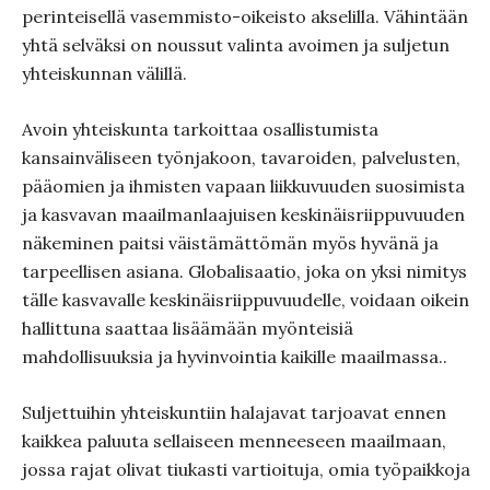
perinteisellä vasemmisto-oikeisto akselilla. Vähintään
yhtä selväksi on noussut valinta avoimen ja suljetun
yhteiskunnan välillä.
Avoin yhteiskunta tarkoittaa osallistumista
kansainväliseen työnjakoon, tavaroiden, palvelusten,
pääomien ja ihmisten vapaan liikkuvuuden suosimista
ja kasvavan maailmanlaajuisen keskinäisriippuvuuden
näkeminen paitsi väistämättömän myös hyvänä ja
tarpeellisen asiana. Globalisaatio, joka on yksi nimitys
tälle kasvavalle keskinäisriippuvuudelle, voidaan oikein
hallittuna saattaa lisäämään myönteisiä
mahdollisuuksia ja hyvinvointia kaikille maailmassa..
Suljettuihin yhteiskuntiin halajavat tarjoavat ennen
kaikkea paluuta sellaiseen menneeseen maailmaan,
jossa rajat olivat tiukasti vartioituja, omia työpaikkoja