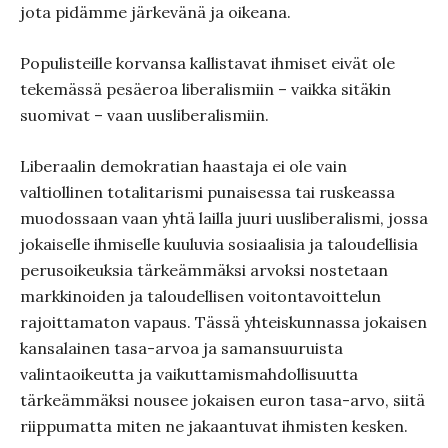
jota pidämme järkevänä ja oikeana.
Populisteille korvansa kallistavat ihmiset eivät ole
tekemässä pesäeroa liberalismiin – vaikka sitäkin
suomivat – vaan uusliberalismiin.
Liberaalin demokratian haastaja ei ole vain
valtiollinen totalitarismi punaisessa tai ruskeassa
muodossaan vaan yhtä lailla juuri uusliberalismi, jossa
jokaiselle ihmiselle kuuluvia sosiaalisia ja taloudellisia
perusoikeuksia tärkeämmäksi arvoksi nostetaan
markkinoiden ja taloudellisen voitontavoittelun
rajoittamaton vapaus. Tässä yhteiskunnassa jokaisen
kansalainen tasa-arvoa ja samansuuruista
valintaoikeutta ja vaikuttamismahdollisuutta
tärkeämmäksi nousee jokaisen euron tasa-arvo, siitä
riippumatta miten ne jakaantuvat ihmisten kesken.