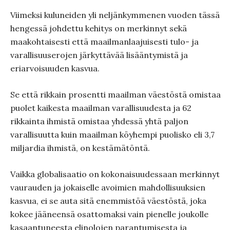
Viimeksi kuluneiden yli neljänkymmenen vuoden tässä
hengessä johdettu kehitys on merkinnyt sekä
maakohtaisesti että maailmanlaajuisesti tulo- ja
varallisuuserojen järkyttävää lisääntymistä ja
eriarvoisuuden kasvua.
Se että rikkain prosentti maailman väestöstä omistaa
puolet kaikesta maailman varallisuudesta ja 62
rikkainta ihmistä omistaa yhdessä yhtä paljon
varallisuutta kuin maailman köyhempi puolisko eli 3,7
miljardia ihmistä, on kestämätöntä.
Vaikka globalisaatio on kokonaisuudessaan merkinnyt
vaurauden ja jokaiselle avoimien mahdollisuuksien
kasvua, ei se auta sitä enemmistöä väestöstä, joka
kokee jääneensä osattomaksi vain pienelle joukolle
kasaantuneesta elinolojen parantumisesta ja