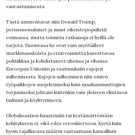
vaurastumisesta.
Tästä ammentavat niin Donald Trump,
perussuomalaiset ja muut oikeistopopulistit
voimansa, mutta toimivia ratkaisuja ei heillä ole
tarjota. Suomessa he ovat vain myötäilleet
markkinauskoista ja eriarvoisuutta kasvattavaa
politiikkaa ja kohdistaneet uhonsa ja vihansa
Euroopan Unioniin ja vaatimuksiin rajojen
sulkemisesta. Rajojen sulkeminen niin omien
työpaikkojen suojelemiseksi kuin maahanmuuttajien
torjumiseksi johtaisi kuitenkin vain yleiseen elintason
laskuun ja köyhtymiseen.
Globalisaation haasteisiin tai kestämättömään
kehitykseen ei, eikä edes veronkiertoon, kyetä kuin
hyvin rajallisessa määrin vastaamaan kansallisin