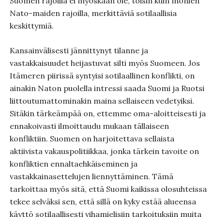
Suomen rajoilla ei myöskään ole, toisin kuin monien
Nato-maiden rajoilla, merkittäviä sotilaallisia
keskittymiä.
Kansainvälisesti jännittynyt tilanne ja
vastakkaisuudet heijastuvat silti myös Suomeen. Jos
Itämeren piirissä syntyisi sotilaallinen konflikti, on
ainakin Naton puolella intressi saada Suomi ja Ruotsi
liittoutumattominakin maina sellaiseen vedetyiksi.
Sitäkin tärkeämpää on, ettemme oma-aloitteisesti ja
ennakoivasti ilmoittaudu mukaan tällaiseen
konfliktiin. Suomen on harjoitettava sellaista
aktiivista vakauspolitiikkaa, jonka tärkein tavoite on
konfliktien ennaltaehkäiseminen ja
vastakkainasettelujen liennyttäminen. Tämä
tarkoittaa myös sitä, että Suomi kaikissa olosuhteissa
tekee selväksi sen, että sillä on kyky estää alueensa
käyttö sotilaallisesti vihamielisiin tarkoituksiin muita