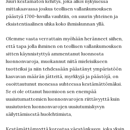
Juuri kestämätön kehitys, joka alkoi nykyisessä
mittakaavassa joskus teollisen vallankumouksen
päästyä 1700-luvulla vauhtiin, on suurin yhteinen ja
eksistentiaalinen uhka koko ihmiskunnan yllä.
Olemme vasta verrattain myöhään heränneet siihen,
että tapa jolla ihminen on teollisen vallankumouksen
sitten käynnistyttyä ammentanut luonnosta
luonnonvaroja, muokannut niitä mieleisikseen
tuotteiksi ja niin tehdessään päästänyt ympäristöön
kasvavan määrän jätteitä, myrkkyjä ja päästöjä, on
osoittautunut monessa suhteessa kestämättömäksi.
Se ei ole ottanut huomioon sen enempää
uusiutumattomien luonnonvarojen riittävyyttä kuin
uusiutuvien luonnonvarojen uusiutumiskyvyn
säilyttämisestä huolehtimista,
Kestämättömyyttä korostaa väestönkasvu, joka yksin