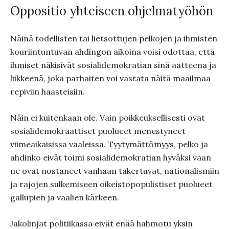
Oppositio yhteiseen ohjelmatyöhön
Näinä todellisten tai lietsottujen pelkojen ja ihmisten
kouriintuntuvan ahdingon aikoina voisi odottaa, että
ihmiset näkisivät sosialidemokratian sinä aatteena ja
liikkeenä, joka parhaiten voi vastata näitä maailmaa
repiviin haasteisiin.
Näin ei kuitenkaan ole. Vain poikkeuksellisesti ovat
sosialidemokraattiset puolueet menestyneet
viimeaikaisissa vaaleissa. Tyytymättömyys, pelko ja
ahdinko eivät toimi sosialidemokratian hyväksi vaan
ne ovat nostaneet vanhaan takertuvat, nationalismiin
ja rajojen sulkemiseen oikeistopopulistiset puolueet
gallupien ja vaalien kärkeen.
Jakolinjat politiikassa eivät enää hahmotu yksin