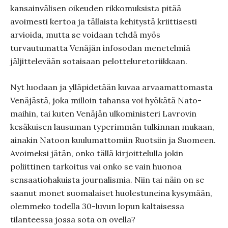
kansainvälisen oikeuden rikkomuksista pitää
avoimesti kertoa ja tällaista kehitystä kriittisesti
arvioida, mutta se voidaan tehdä myös
turvautumatta Venäjän infosodan menetelmiä
jäljittelevään sotaisaan pelotteluretoriikkaan.
Nyt luodaan ja ylläpidetään kuvaa arvaamattomasta
Venäjästä, joka milloin tahansa voi hyökätä Nato-
maihin, tai kuten Venäjän ulkoministeri Lavrovin
kesäkuisen lausuman typerimmän tulkinnan mukaan,
ainakin Natoon kuulumattomiin Ruotsiin ja Suomeen.
Avoimeksi jätän, onko tällä kirjoittelulla jokin
poliittinen tarkoitus vai onko se vain huonoa
sensaatiohakuista journalismia. Niin tai näin on se
saanut monet suomalaiset huolestuneina kysymään,
olemmeko todella 30-luvun lopun kaltaisessa
tilanteessa jossa sota on ovella?