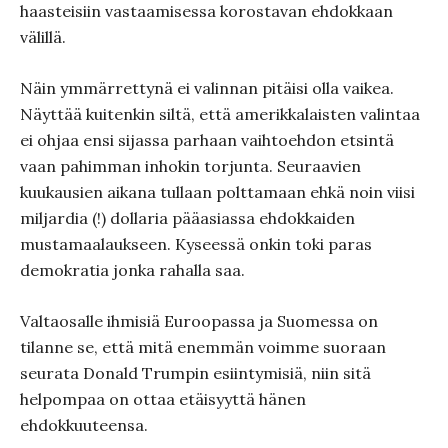
haasteisiin vastaamisessa korostavan ehdokkaan
välillä.
Näin ymmärrettynä ei valinnan pitäisi olla vaikea.
Näyttää kuitenkin siltä, että amerikkalaisten valintaa
ei ohjaa ensi sijassa parhaan vaihtoehdon etsintä
vaan pahimman inhokin torjunta. Seuraavien
kuukausien aikana tullaan polttamaan ehkä noin viisi
miljardia (!) dollaria pääasiassa ehdokkaiden
mustamaalaukseen. Kyseessä onkin toki paras
demokratia jonka rahalla saa.
Valtaosalle ihmisiä Euroopassa ja Suomessa on
tilanne se, että mitä enemmän voimme suoraan
seurata Donald Trumpin esiintymisiä, niin sitä
helpompaa on ottaa etäisyyttä hänen
ehdokkuuteensa.