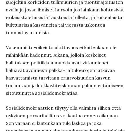
suojeltiin korkeiden tullimuurien ja tuontirajoitusten
avulla ja jossa ihmiset harvoin jos lainkaan kohtasivat
erilaisista etnisistä taustoista tulleita, ja toisenlaista
kulttuurissa kasvaneita tai vierasta uskontoa
tunnustavia ihmisiä.
Vasemmisto-oikeisto ulottuvuus ei kuitenkaan ole
mihinkään kadonnut. Aikana, jolloin keskeiset
hallituksen politiikkaa muokkaavat virkamiehet
haluavat avoimesti palkka- ja tuloerojen jatkuvaa
kasvattamista tarvitaan eriarvoisuuden kasvun
torjuntaan ja luokkayhteiskunnan paluun estämiseen
sitoutunutta sosialidemokratiaa.
Sosialidemokraattien täytyy olla valmiita siihen että
nykyinen porvarihallitus voi kaatua ennen aikojaan.
Sen varaan ei kuitenkaan tule laskea ja joka
tapauksessa on nyt valmistauduttava hyvin ja tuloksia