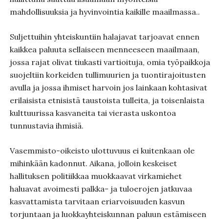
mahdollisuuksia ja hyvinvointia kaikille maailmassa..
Suljettuihin yhteiskuntiin halajavat tarjoavat ennen
kaikkea paluuta sellaiseen menneeseen maailmaan,
jossa rajat olivat tiukasti vartioituja, omia työpaikkoja
suojeltiin korkeiden tullimuurien ja tuontirajoitusten
avulla ja jossa ihmiset harvoin jos lainkaan kohtasivat
erilaisista etnisistä taustoista tulleita, ja toisenlaista
kulttuurissa kasvaneita tai vierasta uskontoa
tunnustavia ihmisiä.
Vasemmisto-oikeisto ulottuvuus ei kuitenkaan ole
mihinkään kadonnut. Aikana, jolloin keskeiset
hallituksen politiikkaa muokkaavat virkamiehet
haluavat avoimesti palkka- ja tuloerojen jatkuvaa
kasvattamista tarvitaan eriarvoisuuden kasvun
torjuntaan ja luokkayhteiskunnan paluun estämiseen