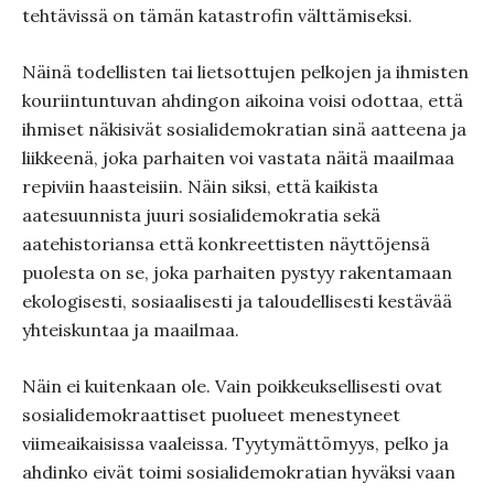
tehtävissä on tämän katastrofin välttämiseksi.
Näinä todellisten tai lietsottujen pelkojen ja ihmisten
kouriintuntuvan ahdingon aikoina voisi odottaa, että
ihmiset näkisivät sosialidemokratian sinä aatteena ja
liikkeenä, joka parhaiten voi vastata näitä maailmaa
repiviin haasteisiin. Näin siksi, että kaikista
aatesuunnista juuri sosialidemokratia sekä
aatehistoriansa että konkreettisten näyttöjensä
puolesta on se, joka parhaiten pystyy rakentamaan
ekologisesti, sosiaalisesti ja taloudellisesti kestävää
yhteiskuntaa ja maailmaa.
Näin ei kuitenkaan ole. Vain poikkeuksellisesti ovat
sosialidemokraattiset puolueet menestyneet
viimeaikaisissa vaaleissa. Tyytymättömyys, pelko ja
ahdinko eivät toimi sosialidemokratian hyväksi vaan