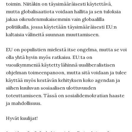
toimin. Niitäkin on täysimääräisesti käytettävä,
mutta globalisaatiota voidaan hallita ja sen tuloksia
jakaa oikeudenmukaisemmin vain globaalilla
politiikalla, jossa käytetään täysimääräisesti EU:n
kaltaisia välineitä suunnan muuttamiseen.
EU on populistien mielestä itse ongelma, mutta se voi
olla yhtä hyvin myös ratkaisu. EU:ta on
vuosikymmeniä käytetty lähinnä uusliberalistisen
ohjelman toimeenpanoon, mutta sitä voidaan ja tulee
käyttää myös kestävän kehityksen koko agendan ja
siihen kuuluvan sosiaalisen ulottuvuuden
toteuttamiseen. Tässä on sosialidemokratian haaste
ja mahdollisuus.
Hyvät kuulijat!