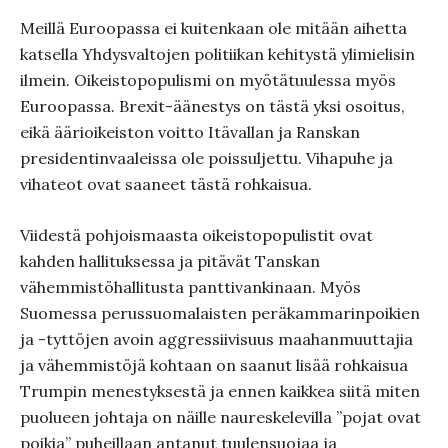
Meillä Euroopassa ei kuitenkaan ole mitään aihetta
katsella Yhdysvaltojen politiikan kehitystä ylimielisin
ilmein. Oikeistopopulismi on myötätuulessa myös
Euroopassa. Brexit-äänestys on tästä yksi osoitus,
eikä äärioikeiston voitto Itävallan ja Ranskan
presidentinvaaleissa ole poissuljettu. Vihapuhe ja
vihateot ovat saaneet tästä rohkaisua.
Viidestä pohjoismaasta oikeistopopulistit ovat
kahden hallituksessa ja pitävät Tanskan
vähemmistöhallitusta panttivankinaan. Myös
Suomessa perussuomalaisten peräkammarinpoikien
ja -tyttöjen avoin aggressiivisuus maahanmuuttajia
ja vähemmistöjä kohtaan on saanut lisää rohkaisua
Trumpin menestyksestä ja ennen kaikkea siitä miten
puolueen johtaja on näille naureskelevilla ”pojat ovat
poikia” puheillaan antanut tuulensuojaa ja