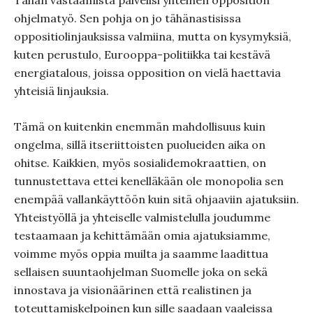
Tähän vastaamista palvelisi yhteinen opposition
ohjelmatyö. Sen pohja on jo tähänastisissa
oppositiolinjauksissa valmiina, mutta on kysymyksiä,
kuten perustulo, Eurooppa-politiikka tai kestävä
energiatalous, joissa opposition on vielä haettavia
yhteisiä linjauksia.
Tämä on kuitenkin enemmän mahdollisuus kuin
ongelma, sillä itseriittoisten puolueiden aika on
ohitse. Kaikkien, myös sosialidemokraattien, on
tunnustettava ettei kenelläkään ole monopolia sen
enempää vallankäyttöön kuin sitä ohjaaviin ajatuksiin.
Yhteistyöllä ja yhteiselle valmistelulla joudumme
testaamaan ja kehittämään omia ajatuksiamme,
voimme myös oppia muilta ja saamme laadittua
sellaisen suuntaohjelman Suomelle joka on sekä
innostava ja visionäärinen että realistinen ja
toteuttamiskelpoinen kun sille saadaan vaaleissa