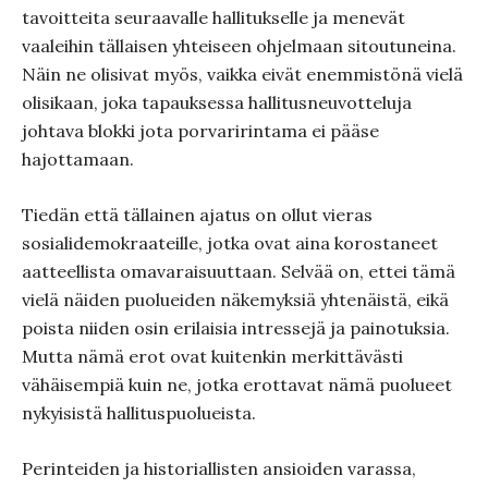
tavoitteita seuraavalle hallitukselle ja menevät
vaaleihin tällaisen yhteiseen ohjelmaan sitoutuneina.
Näin ne olisivat myös, vaikka eivät enemmistönä vielä
olisikaan, joka tapauksessa hallitusneuvotteluja
johtava blokki jota porvaririntama ei pääse
hajottamaan.
Tiedän että tällainen ajatus on ollut vieras
sosialidemokraateille, jotka ovat aina korostaneet
aatteellista omavaraisuuttaan. Selvää on, ettei tämä
vielä näiden puolueiden näkemyksiä yhtenäistä, eikä
poista niiden osin erilaisia intressejä ja painotuksia.
Mutta nämä erot ovat kuitenkin merkittävästi
vähäisempiä kuin ne, jotka erottavat nämä puolueet
nykyisistä hallituspuolueista.
Perinteiden ja historiallisten ansioiden varassa,