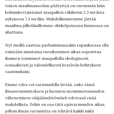
toisen maailmansodan päätyttyä on enemmän kuin
kolminkertaistanut maapallon väkiluvun 2,3 mrdsta
nykyiseen 7,3 mrdiin. Mahdollisuutemme jättää
maailma jälkeläisillemme elinkelpoisessa kunnossa on
uhattuna.
Nyt meillä saattaa parhaimmassakin tapauksessa olla
enintään muutama vuosikymmen aikaa sopeuttaa
ihmisen toiminnot maapallolla ekologisesti,
sosiaalisesti ja taloudellisesti kestävän kehityksen
vaatimuksiin.
Emme edes voi varmuudella tietää, onko tämä
ilmastonmuutoksen ja luonnon monimuotoisuuden
vähenemisen vääjäämättömästi edetessä enää
mahdollista. Sekin on osa tätä epävarmuuden aikaa,
jolloin ilman varmuutta on tehtävä kaikki mikä