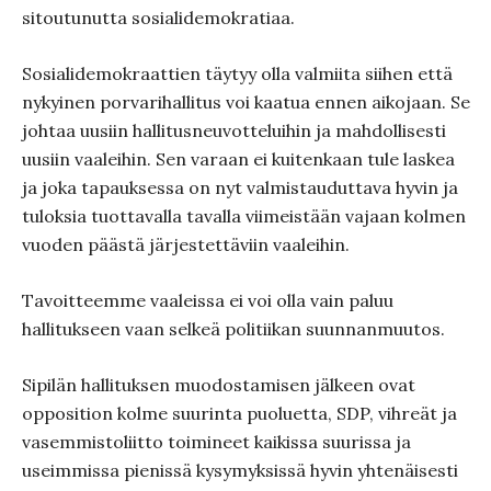
sitoutunutta sosialidemokratiaa.
Sosialidemokraattien täytyy olla valmiita siihen että
nykyinen porvarihallitus voi kaatua ennen aikojaan. Se
johtaa uusiin hallitusneuvotteluihin ja mahdollisesti
uusiin vaaleihin. Sen varaan ei kuitenkaan tule laskea
ja joka tapauksessa on nyt valmistauduttava hyvin ja
tuloksia tuottavalla tavalla viimeistään vajaan kolmen
vuoden päästä järjestettäviin vaaleihin.
Tavoitteemme vaaleissa ei voi olla vain paluu
hallitukseen vaan selkeä politiikan suunnanmuutos.
Sipilän hallituksen muodostamisen jälkeen ovat
opposition kolme suurinta puoluetta, SDP, vihreät ja
vasemmistoliitto toimineet kaikissa suurissa ja
useimmissa pienissä kysymyksissä hyvin yhtenäisesti