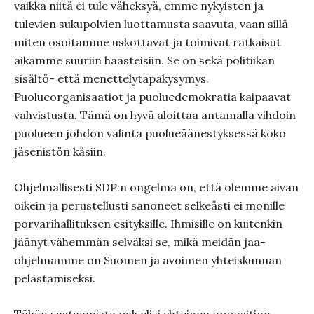
vaikka niitä ei tule väheksyä, emme nykyisten ja
tulevien sukupolvien luottamusta saavuta, vaan sillä
miten osoitamme uskottavat ja toimivat ratkaisut
aikamme suuriin haasteisiin. Se on sekä politiikan
sisältö- että menettelytapakysymys.
Puolueorganisaatiot ja puoluedemokratia kaipaavat
vahvistusta. Tämä on hyvä aloittaa antamalla vihdoin
puolueen johdon valinta puolueäänestyksessä koko
jäsenistön käsiin.
Ohjelmallisesti SDP:n ongelma on, että olemme aivan
oikein ja perustellusti sanoneet selkeästi ei monille
porvarihallituksen esityksille. Ihmisille on kuitenkin
jäänyt vähemmän selväksi se, mikä meidän jaa-
ohjelmamme on Suomen ja avoimen yhteiskunnan
pelastamiseksi.