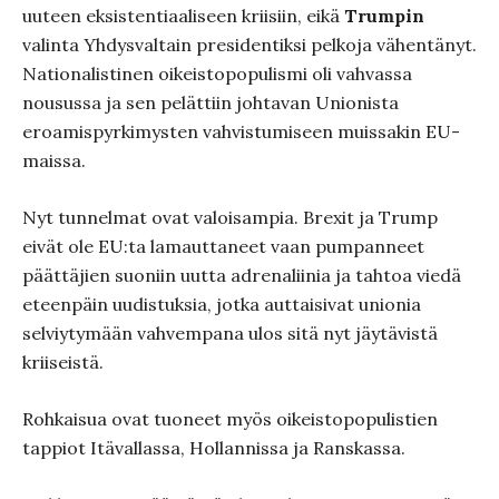
uuteen eksistentiaaliseen kriisiin, eikä
Trumpin
valinta Yhdysvaltain presidentiksi pelkoja vähentänyt.
Nationalistinen oikeistopopulismi oli vahvassa
nousussa ja sen pelättiin johtavan Unionista
eroamispyrkimysten vahvistumiseen muissakin EU-
maissa.
Nyt tunnelmat ovat valoisampia. Brexit ja Trump
eivät ole EU:ta lamauttaneet vaan pumpanneet
päättäjien suoniin uutta adrenaliinia ja tahtoa viedä
eteenpäin uudistuksia, jotka auttaisivat unionia
selviytymään vahvempana ulos sitä nyt jäytävistä
kriiseistä.
Rohkaisua ovat tuoneet myös oikeistopopulistien
tappiot Itävallassa, Hollannissa ja Ranskassa.