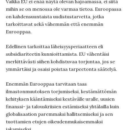
Vaikka EU ei enää näytä olevan hajoamassa, ei siitä
mihin se on menossa ole varmaa tietoa. Euroopassa
on kahdensuuntaista uudistustarvetta, jotka
tarkoittavat sekä vähemmän että enemmän
Eurooppaa.
Edellinen tarkoittaa läheisyysperiaatteen eli
subsidiariteetin kunnioittamista. EU vähentäisi
merkittävästi siihen kohdistuvaa torjuntaa, jos se
ymmärtäisi ja osaisi poistaa tarpeetonta säätelyä.
Enemmän Eurooppaa tarvitaan taas
ilmastonmuutoksen torjumiseksi, kestämättömän
kehityksen kääntämiseksi kestävälle uralle, uusien
finanssi- ja talouskriisien estämiseksi yhtälailla kuin
globalisaation paremmaksi hallitsemiseksi ja sen
tuottamien etujen oikeudenmukaisemmaksi
jakamiseksi.