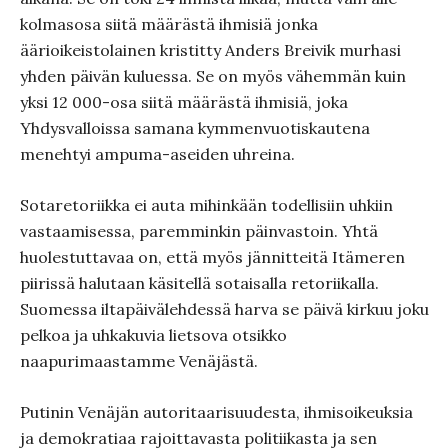
kolmasosa siitä määrästä ihmisiä jonka
äärioikeistolainen kristitty Anders Breivik murhasi
yhden päivän kuluessa. Se on myös vähemmän kuin
yksi 12 000-osa siitä määrästä ihmisiä, joka
Yhdysvalloissa samana kymmenvuotiskautena
menehtyi ampuma-aseiden uhreina.
Sotaretoriikka ei auta mihinkään todellisiin uhkiin
vastaamisessa, paremminkin päinvastoin. Yhtä
huolestuttavaa on, että myös jännitteitä Itämeren
piirissä halutaan käsitellä sotaisalla retoriikalla.
Suomessa iltapäivälehdessä harva se päivä kirkuu joku
pelkoa ja uhkakuvia lietsova otsikko
naapurimaastamme Venäjästä.
Putinin Venäjän autoritaarisuudesta, ihmisoikeuksia
ja demokratiaa rajoittavasta politiikasta ja sen