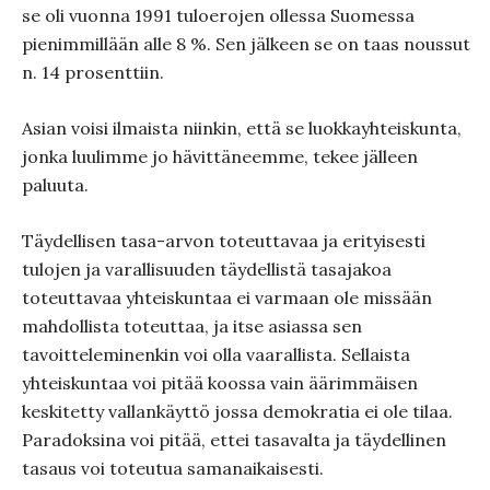
se oli vuonna 1991 tuloerojen ollessa Suomessa
pienimmillään alle 8 %. Sen jälkeen se on taas noussut
n. 14 prosenttiin.
Asian voisi ilmaista niinkin, että se luokkayhteiskunta,
jonka luulimme jo hävittäneemme, tekee jälleen
paluuta.
Täydellisen tasa-arvon toteuttavaa ja erityisesti
tulojen ja varallisuuden täydellistä tasajakoa
toteuttavaa yhteiskuntaa ei varmaan ole missään
mahdollista toteuttaa, ja itse asiassa sen
tavoitteleminenkin voi olla vaarallista. Sellaista
yhteiskuntaa voi pitää koossa vain äärimmäisen
keskitetty vallankäyttö jossa demokratia ei ole tilaa.
Paradoksina voi pitää, ettei tasavalta ja täydellinen
tasaus voi toteutua samanaikaisesti.