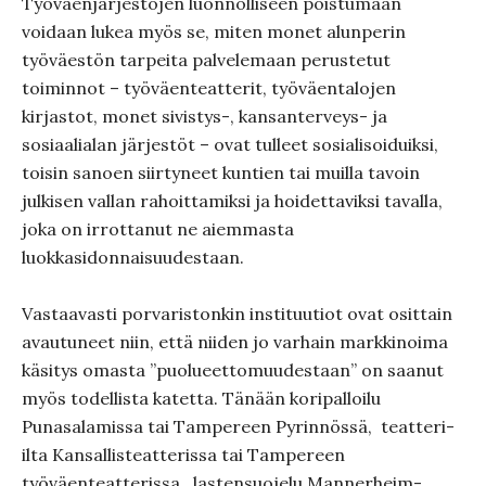
Työväenjärjestöjen luonnolliseen poistumaan
voidaan lukea myös se, miten monet alunperin
työväestön tarpeita palvelemaan perustetut
toiminnot – työväenteatterit, työväentalojen
kirjastot, monet sivistys-, kansanterveys- ja
sosiaalialan järjestöt – ovat tulleet sosialisoiduiksi,
toisin sanoen siirtyneet kuntien tai muilla tavoin
julkisen vallan rahoittamiksi ja hoidettaviksi tavalla,
joka on irrottanut ne aiemmasta
luokkasidonnaisuudestaan.
Vastaavasti porvaristonkin instituutiot ovat osittain
avautuneet niin, että niiden jo varhain markkinoima
käsitys omasta ”puolueettomuudestaan” on saanut
myös todellista katetta. Tänään koripalloilu
Punasalamissa tai Tampereen Pyrinnössä, teatteri-
ilta Kansallisteatterissa tai Tampereen
työväenteatterissa , lastensuojelu Mannerheim-