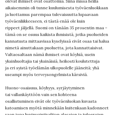
olevat ihmiset ovat osattomia. Siinä missä heillä
aikaisemmin oli tunne kuulumisesta työväenluokkaan
ja luottamus parempaa tulevaisuutta lupaavaan
työväenliikkeeseen, ei tästä enää ole kuin
rippeet jäljellä. Suomi on tänään 35 prosentin maa –
tämä on se osuus kaikista ihmisistä, jotka puolueiden
kannatusta mittaavissa kyselyissä eivät osaa tai halua
nimetä ainuttakaan puoluetta, jota kannattaisivat.
Valtaosaltaan nämä ihmiset ovat köyhiä, usein
yksinhuoltajia tai yksinäisiä, heikosti koulutettuja
ja eri syistä työelämän ulkopuolelle jääneitä; yhä
useampi myös terveysongelmista kärsiviä.
Huono-osaisuus, köyhyys, syrjäytyminen
tai vallankäyttöön vain sen kohteena
osallistuminen eivät ole työväenluokan kuvasta
katoamisen myötä minnekään kuitenkaan kadonneet
vaan jopa hyvinvointivaltion alasajon ja tuloerojen