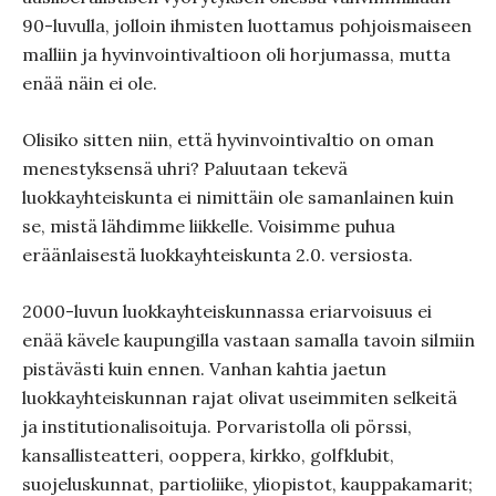
90-luvulla, jolloin ihmisten luottamus pohjoismaiseen
malliin ja hyvinvointivaltioon oli horjumassa, mutta
enää näin ei ole.
Olisiko sitten niin, että hyvinvointivaltio on oman
menestyksensä uhri? Paluutaan tekevä
luokkayhteiskunta ei nimittäin ole samanlainen kuin
se, mistä lähdimme liikkelle. Voisimme puhua
eräänlaisestä luokkayhteiskunta 2.0. versiosta.
2000-luvun luokkayhteiskunnassa eriarvoisuus ei
enää kävele kaupungilla vastaan samalla tavoin silmiin
pistävästi kuin ennen. Vanhan kahtia jaetun
luokkayhteiskunnan rajat olivat useimmiten selkeitä
ja institutionalisoituja. Porvaristolla oli pörssi,
kansallisteatteri, ooppera, kirkko, golfklubit,
suojeluskunnat, partioliike, yliopistot, kauppakamarit;