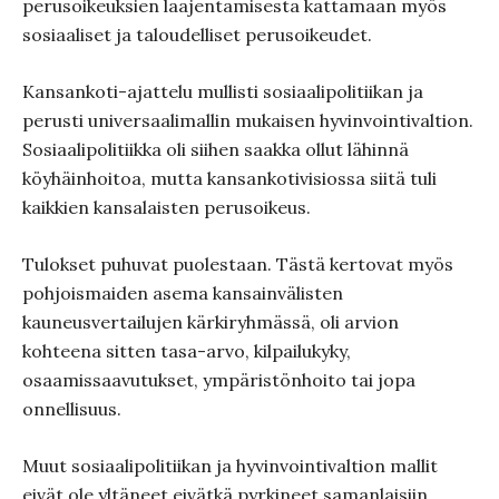
perusoikeuksien laajentamisesta kattamaan myös
sosiaaliset ja taloudelliset perusoikeudet.
Kansankoti-ajattelu mullisti sosiaalipolitiikan ja
perusti universaalimallin mukaisen hyvinvointivaltion.
Sosiaalipolitiikka oli siihen saakka ollut lähinnä
köyhäinhoitoa, mutta kansankotivisiossa siitä tuli
kaikkien kansalaisten perusoikeus.
Tulokset puhuvat puolestaan. Tästä kertovat myös
pohjoismaiden asema kansainvälisten
kauneusvertailujen kärkiryhmässä, oli arvion
kohteena sitten tasa-arvo, kilpailukyky,
osaamissaavutukset, ympäristönhoito tai jopa
onnellisuus.
Muut sosiaalipolitiikan ja hyvinvointivaltion mallit
eivät ole yltäneet eivätkä pyrkineet samanlaisiin