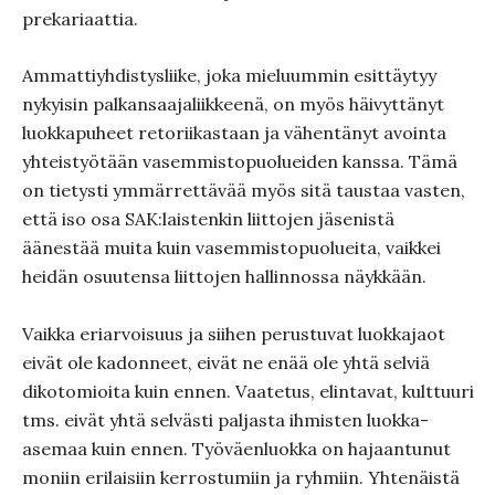
prekariaattia.
Ammattiyhdistysliike, joka mieluummin esittäytyy
nykyisin palkansaajaliikkeenä, on myös häivyttänyt
luokkapuheet retoriikastaan ja vähentänyt avointa
yhteistyötään vasemmistopuolueiden kanssa. Tämä
on tietysti ymmärrettävää myös sitä taustaa vasten,
että iso osa SAK:laistenkin liittojen jäsenistä
äänestää muita kuin vasemmistopuolueita, vaikkei
heidän osuutensa liittojen hallinnossa näykkään.
Vaikka eriarvoisuus ja siihen perustuvat luokkajaot
eivät ole kadonneet, eivät ne enää ole yhtä selviä
dikotomioita kuin ennen. Vaatetus, elintavat, kulttuuri
tms. eivät yhtä selvästi paljasta ihmisten luokka-
asemaa kuin ennen. Työväenluokka on hajaantunut
moniin erilaisiin kerrostumiin ja ryhmiin. Yhtenäistä