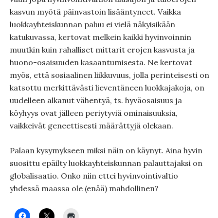
kasvun myötä päinvastoin lisääntyneet. Vaikka
luokkayhteiskunnan paluu ei vielä näkyisikään
katukuvassa, kertovat melkein kaikki hyvinvoinnin
muutkin kuin rahalliset mittarit erojen kasvusta ja
huono-osaisuuden kasaantumisesta. Ne kertovat
myös, että sosiaalinen liikkuvuus, jolla perinteisesti on
katsottu merkittävästi lieventäneen luokkajakoja, on
uudelleen alkanut vähentyä, ts. hyväosaisuus ja
köyhyys ovat jälleen periytyviä ominaisuuksia,
vaikkeivät geneettisesti määrättyjä olekaan.
Palaan kysymykseen miksi näin on käynyt. Aina hyvin
suosittu epäilty luokkayhteiskunnan palauttajaksi on
globalisaatio. Onko niin ettei hyvinvointivaltio
yhdessä maassa ole (enää) mahdollinen?