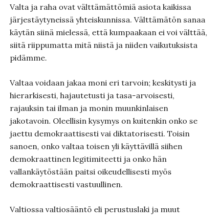
Valta ja raha ovat välttämättömiä asiota kaikissa
järjestäytyneissä yhteiskunnissa. Välttämätön sanaa
käytän siinä mielessä, että kumpaakaan ei voi välttää,
siitä riippumatta mitä niistä ja niiden vaikutuksista
pidämme.
Valtaa voidaan jakaa moni eri tarvoin; keskitysti ja
hierarkisesti, hajautetusti ja tasa-arvoisesti,
rajauksin tai ilman ja monin muunkinlaisen
jakotavoin. Oleellisin kysymys on kuitenkin onko se
jaettu demokraattisesti vai diktatorisesti. Toisin
sanoen, onko valtaa toisen yli käyttävillä siihen
demokraattinen legitimiteetti ja onko hän
vallankäytöstään paitsi oikeudellisesti myös
demokraattisesti vastuullinen.
Valtiossa valtiosääntö eli perustuslaki ja muut