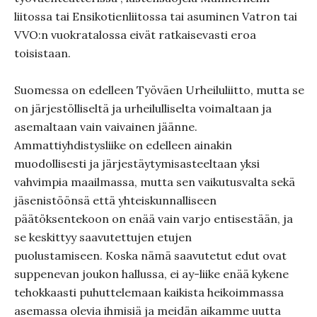
liitossa tai Ensikotienliitossa tai asuminen Vatron tai
VVO:n vuokratalossa eivät ratkaisevasti eroa
toisistaan.
Suomessa on edelleen Työväen Urheiluliitto, mutta se
on järjestölliseltä ja urheilulliselta voimaltaan ja
asemaltaan vain vaivainen jäänne.
Ammattiyhdistysliike on edelleen ainakin
muodollisesti ja järjestäytymisasteeltaan yksi
vahvimpia maailmassa, mutta sen vaikutusvalta sekä
jäsenistöönsä että yhteiskunnalliseen
päätöksentekoon on enää vain varjo entisestään, ja
se keskittyy saavutettujen etujen
puolustamiseen. Koska nämä saavutetut edut ovat
suppenevan joukon hallussa, ei ay-liike enää kykene
tehokkaasti puhuttelemaan kaikista heikoimmassa
asemassa olevia ihmisiä ja meidän aikamme uutta