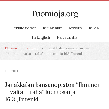
Tuomioja.org
Henkilötiedot
Kirjavinkit
Arkisto
Kuvia
In English
På Svenska
Etusivu
Puheet
Janakkalan kansanopiston
“Ihminen – valta – raha” luentosarja 16.3.,Turenki
16.3.2011
Janakkalan kansanopiston “Ihminen
– valta – raha” luentosarja
16.3.,Turenki