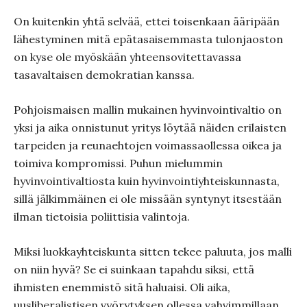
On kuitenkin yhtä selvää, ettei toisenkaan ääripään
lähestyminen mitä epätasaisemmasta tulonjaoston
on kyse ole myöskään yhteensovitettavassa
tasavaltaisen demokratian kanssa.
Pohjoismaisen mallin mukainen hyvinvointivaltio on
yksi ja aika onnistunut yritys löytää näiden erilaisten
tarpeiden ja reunaehtojen voimassaollessa oikea ja
toimiva kompromissi. Puhun mielummin
hyvinvointivaltiosta kuin hyvinvointiyhteiskunnasta,
sillä jälkimmäinen ei ole missään syntynyt itsestään
ilman tietoisia poliittisia valintoja.
Miksi luokkayhteiskunta sitten tekee paluuta, jos malli
on niin hyvä? Se ei suinkaan tapahdu siksi, että
ihmisten enemmistö sitä haluaisi. Oli aika,
uusliberalistisen vyörytyksen ollessa vahvimmillaan