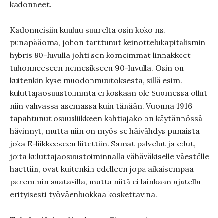
kadonneet.
Kadonneisiin kuuluu suurelta osin koko ns.
punapääoma, johon tarttunut keinottelukapitalismin
hybris 80-luvulla johti sen komeimmat linnakkeet
tuhonneeseen nemesikseen 90-luvulla. Osin on
kuitenkin kyse muodonmuutoksesta, sillä esim.
kuluttajaosuustoiminta ei koskaan ole Suomessa ollut
niin vahvassa asemassa kuin tänään. Vuonna 1916
tapahtunut osuusliikkeen kahtiajako on käytännössä
hävinnyt, mutta niin on myös se häivähdys punaista
joka E-liikkeeseen liitettiin. Samat palvelut ja edut,
joita kuluttajaosuustoiminnalla vähäväkiselle väestölle
haettiin, ovat kuitenkin edelleen jopa aikaisempaa
paremmin saatavilla, mutta niitä ei lainkaan ajatella
erityisesti työväenluokkaa koskettavina.