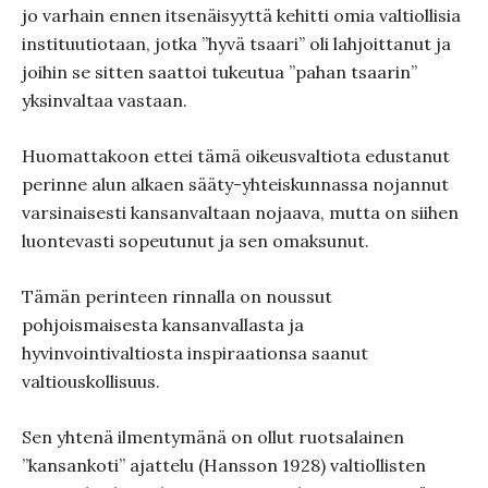
jo varhain ennen itsenäisyyttä kehitti omia valtiollisia
instituutiotaan, jotka ”hyvä tsaari” oli lahjoittanut ja
joihin se sitten saattoi tukeutua ”pahan tsaarin”
yksinvaltaa vastaan.
Huomattakoon ettei tämä oikeusvaltiota edustanut
perinne alun alkaen sääty-yhteiskunnassa nojannut
varsinaisesti kansanvaltaan nojaava, mutta on siihen
luontevasti sopeutunut ja sen omaksunut.
Tämän perinteen rinnalla on noussut
pohjoismaisesta kansanvallasta ja
hyvinvointivaltiosta inspiraationsa saanut
valtiouskollisuus.
Sen yhtenä ilmentymänä on ollut ruotsalainen
”kansankoti” ajattelu (Hansson 1928) valtiollisten