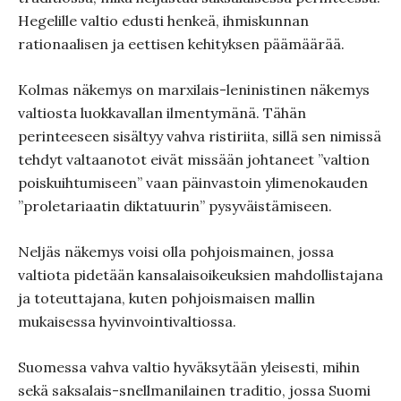
Hegelille valtio edusti henkeä, ihmiskunnan
rationaalisen ja eettisen kehityksen päämäärää.
Kolmas näkemys on marxilais-leninistinen näkemys
valtiosta luokkavallan ilmentymänä. Tähän
perinteeseen sisältyy vahva ristiriita, sillä sen nimissä
tehdyt valtaanotot eivät missään johtaneet ”valtion
poiskuihtumiseen” vaan päinvastoin ylimenokauden
”proletariaatin diktatuurin” pysyväistämiseen.
Neljäs näkemys voisi olla pohjoismainen, jossa
valtiota pidetään kansalaisoikeuksien mahdollistajana
ja toteuttajana, kuten pohjoismaisen mallin
mukaisessa hyvinvointivaltiossa.
Suomessa vahva valtio hyväksytään yleisesti, mihin
sekä saksalais-snellmanilainen traditio, jossa Suomi