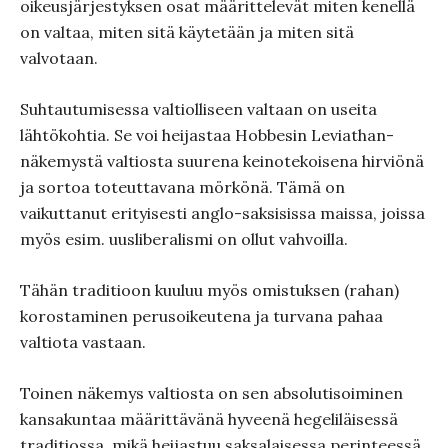
oikeusjärjestyksen osat määrittelevät miten kenellä
on valtaa, miten sitä käytetään ja miten sitä
valvotaan.
Suhtautumisessa valtiolliseen valtaan on useita
lähtökohtia. Se voi heijastaa Hobbesin Leviathan-
näkemystä valtiosta suurena keinotekoisena hirviönä
ja sortoa toteuttavana mörkönä. Tämä on
vaikuttanut erityisesti anglo-saksisissa maissa, joissa
myös esim. uusliberalismi on ollut vahvoilla.
Tähän traditioon kuuluu myös omistuksen (rahan)
korostaminen perusoikeutena ja turvana pahaa
valtiota vastaan.
Toinen näkemys valtiosta on sen absolutisoiminen
kansakuntaa määrittävänä hyveenä hegeliläisessä
traditiossa, mikä heijastuu saksalaisessa perinteessä.