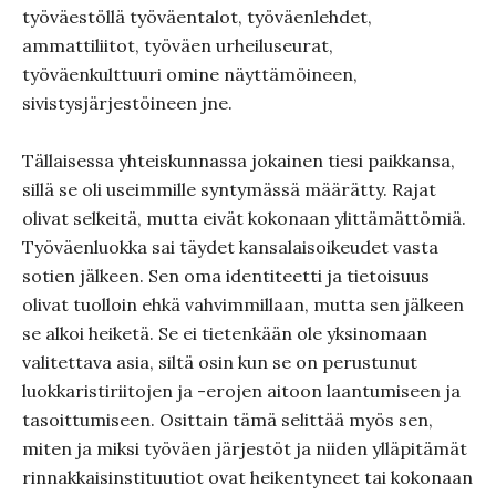
työväestöllä työväentalot, työväenlehdet,
ammattiliitot, työväen urheiluseurat,
työväenkulttuuri omine näyttämöineen,
sivistysjärjestöineen jne.
Tällaisessa yhteiskunnassa jokainen tiesi paikkansa,
sillä se oli useimmille syntymässä määrätty. Rajat
olivat selkeitä, mutta eivät kokonaan ylittämättömiä.
Työväenluokka sai täydet kansalaisoikeudet vasta
sotien jälkeen. Sen oma identiteetti ja tietoisuus
olivat tuolloin ehkä vahvimmillaan, mutta sen jälkeen
se alkoi heiketä. Se ei tietenkään ole yksinomaan
valitettava asia, siltä osin kun se on perustunut
luokkaristiriitojen ja -erojen aitoon laantumiseen ja
tasoittumiseen. Osittain tämä selittää myös sen,
miten ja miksi työväen järjestöt ja niiden ylläpitämät
rinnakkaisinstituutiot ovat heikentyneet tai kokonaan