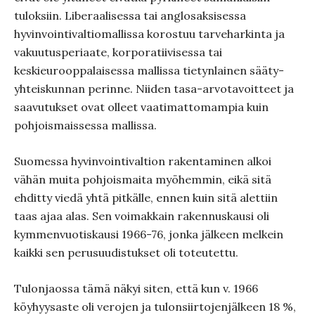
tuloksiin. Liberaalisessa tai anglosaksisessa
hyvinvointivaltiomallissa korostuu tarveharkinta ja
vakuutusperiaate, korporatiivisessa tai
keskieurooppalaisessa mallissa tietynlainen sääty-
yhteiskunnan perinne. Niiden tasa-arvotavoitteet ja
saavutukset ovat olleet vaatimattomampia kuin
pohjoismaissessa mallissa.
Suomessa hyvinvointivaltion rakentaminen alkoi
vähän muita pohjoismaita myöhemmin, eikä sitä
ehditty viedä yhtä pitkälle, ennen kuin sitä alettiin
taas ajaa alas. Sen voimakkain rakennuskausi oli
kymmenvuotiskausi 1966-76, jonka jälkeen melkein
kaikki sen perusuudistukset oli toteutettu.
Tulonjaossa tämä näkyi siten, että kun v. 1966
köyhyysaste oli verojen ja tulonsiirtojenjälkeen 18 %,