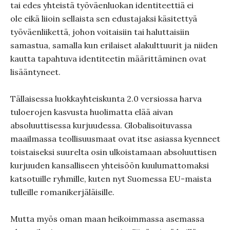
tai edes yhteistä työväenluokan identiteettiä ei
ole eikä liioin sellaista sen edustajaksi käsitettyä
työväenliikettä, johon voitaisiin tai haluttaisiin
samastua, samalla kun erilaiset alakulttuurit ja niiden
kautta tapahtuva identiteetin määrittäminen ovat
lisääntyneet.
Tällaisessa luokkayhteiskunta 2.0 versiossa harva
tuloerojen kasvusta huolimatta elää aivan
absoluuttisessa kurjuudessa. Globalisoituvassa
maailmassa teollisuusmaat ovat itse asiassa kyenneet
toistaiseksi suurelta osin ulkoistamaan absoluuttisen
kurjuuden kansalliseen yhteisöön kuulumattomaksi
katsotuille ryhmille, kuten nyt Suomessa EU-maista
tulleille romanikerjäläisille.
Mutta myös oman maan heikoimmassa asemassa