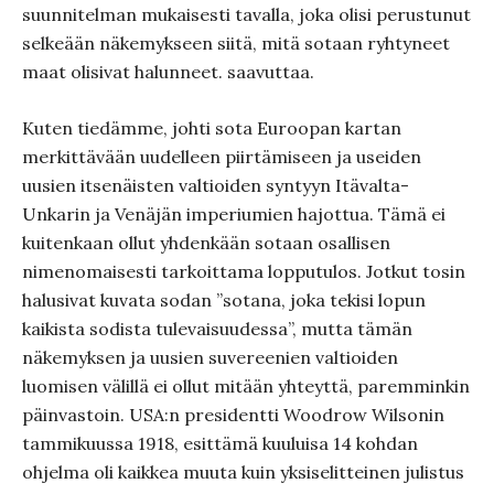
suunnitelman mukaisesti tavalla, joka olisi perustunut
selkeään näkemykseen siitä, mitä sotaan ryhtyneet
maat olisivat halunneet. saavuttaa.
Kuten tiedämme, johti sota Euroopan kartan
merkittävään uudelleen piirtämiseen ja useiden
uusien itsenäisten valtioiden syntyyn Itävalta-
Unkarin ja Venäjän imperiumien hajottua. Tämä ei
kuitenkaan ollut yhdenkään sotaan osallisen
nimenomaisesti tarkoittama lopputulos. Jotkut tosin
halusivat kuvata sodan ”sotana, joka tekisi lopun
kaikista sodista tulevaisuudessa”, mutta tämän
näkemyksen ja uusien suvereenien valtioiden
luomisen välillä ei ollut mitään yhteyttä, paremminkin
päinvastoin. USA:n presidentti Woodrow Wilsonin
tammikuussa 1918, esittämä kuuluisa 14 kohdan
ohjelma oli kaikkea muuta kuin yksiselitteinen julistus