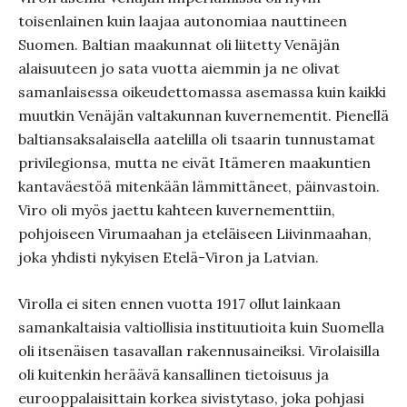
toisenlainen kuin laajaa autonomiaa nauttineen
Suomen. Baltian maakunnat oli liitetty Venäjän
alaisuuteen jo sata vuotta aiemmin ja ne olivat
samanlaisessa oikeudettomassa asemassa kuin kaikki
muutkin Venäjän valtakunnan kuvernementit. Pienellä
baltiansaksalaisella aatelilla oli tsaarin tunnustamat
privilegionsa, mutta ne eivät Itämeren maakuntien
kantaväestöä mitenkään lämmittäneet, päinvastoin.
Viro oli myös jaettu kahteen kuvernementtiin,
pohjoiseen Virumaahan ja eteläiseen Liivinmaahan,
joka yhdisti nykyisen Etelä-Viron ja Latvian.
Virolla ei siten ennen vuotta 1917 ollut lainkaan
samankaltaisia valtiollisia instituutioita kuin Suomella
oli itsenäisen tasavallan rakennusaineiksi. Virolaisilla
oli kuitenkin heräävä kansallinen tietoisuus ja
eurooppalaisittain korkea sivistytaso, joka pohjasi