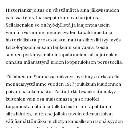
Historiankirjoitus on väistämättä aina jälkiviisauden
valossa tehty taaksepäin katsova harjoitus.
Sellaisenakin se on hyödyllistä ja laajentaa usein
ymmärrystämme menneisyyden tapahtumista ja
historiallisista prosesseista, mutta siihen liittyy myös
teleologiseen ansaan lankeamisen vaara, toisin
sanoen pyrkimys nähdä tapahtumien kulku jotenkin
ennalta määrättynä niiden lopputuloksen perusteella.
Tällainen on Suomessa näkynyt pyrkimys tarkastella
menneisyyttämme vuoden 1917 joulukuun kuudennen
päivän näkökulmasta. Tästa tirkistysaukosta näkyy
kuitenkin vain osa maisemasta ja se ruokkii
taipumusta nähdä ja tulkita historian tapahtumat
siitä lähtien, miten ne jollain tavoin edesauttoivat
vääjäämättömäksi mielletyn kansallisen itsenäisyyden