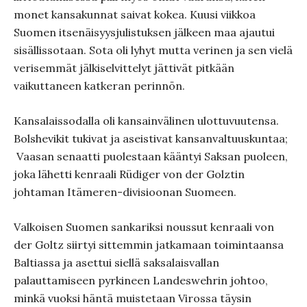
monet kansakunnat saivat kokea. Kuusi viikkoa
Suomen itsenäisyysjulistuksen jälkeen maa ajautui
sisällissotaan. Sota oli lyhyt mutta verinen ja sen vielä
verisemmät jälkiselvittelyt jättivät pitkään
vaikuttaneen katkeran perinnön.
Kansalaissodalla oli kansainvälinen ulottuvuutensa.
Bolshevikit tukivat ja aseistivat kansanvaltuuskuntaa;
Vaasan senaatti puolestaan kääntyi Saksan puoleen,
joka lähetti kenraali Rüdiger von der Golztin
johtaman Itämeren-divisioonan Suomeen.
Valkoisen Suomen sankariksi noussut kenraali von
der Goltz siirtyi sittemmin jatkamaan toimintaansa
Baltiassa ja asettui siellä saksalaisvallan
palauttamiseen pyrkineen Landeswehrin johtoo,
minkä vuoksi häntä muistetaan Virossa täysin