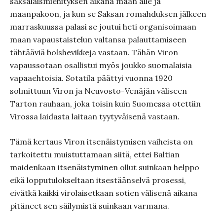
saksalaismiehityksen aikana maan alle ja
maanpakoon, ja kun se Saksan romahduksen jälkeen
marraskuussa palasi se joutui heti organisoimaan
maan vapaustaistelun valtansa palauttamiseen
tähtääviä bolshevikkeja vastaan. Tähän Viron
vapaussotaan osallistui myös joukko suomalaisia
vapaaehtoisia. Sotatila päättyi vuonna 1920
solmittuun Viron ja Neuvosto-Venäjän väliseen
Tarton rauhaan, joka toisin kuin Suomessa otettiin
Virossa laidasta laitaan tyytyväisenä vastaan.
Tämä kertaus Viron itsenäistymisen vaiheista on
tarkoitettu muistuttamaan siitä, ettei Baltian
maidenkaan itsenäistyminen ollut suinkaan helppo
eikä lopputulokseltaan itsestäänselvä prosessi,
eivätkä kaikki virolaisetkaan sotien välisenä aikana
pitäneet sen säilymistä suinkaan varmana.