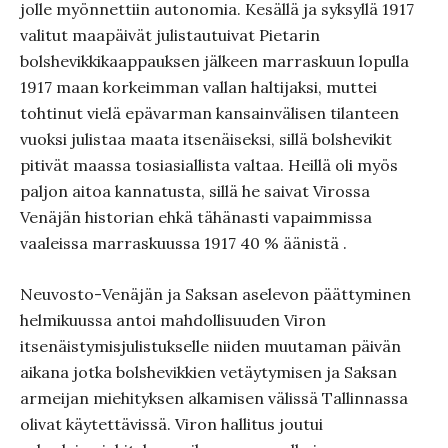
jolle myönnettiin autonomia. Kesällä ja syksyllä 1917
valitut maapäivät julistautuivat Pietarin
bolshevikkikaappauksen jälkeen marraskuun lopulla
1917 maan korkeimman vallan haltijaksi, muttei
tohtinut vielä epävarman kansainvälisen tilanteen
vuoksi julistaa maata itsenäiseksi, sillä bolshevikit
pitivät maassa tosiasiallista valtaa. Heillä oli myös
paljon aitoa kannatusta, sillä he saivat Virossa
Venäjän historian ehkä tähänasti vapaimmissa
vaaleissa marraskuussa 1917 40 % äänistä .
Neuvosto-Venäjän ja Saksan aselevon päättyminen
helmikuussa antoi mahdollisuuden Viron
itsenäistymisjulistukselle niiden muutaman päivän
aikana jotka bolshevikkien vetäytymisen ja Saksan
armeijan miehityksen alkamisen välissä Tallinnassa
olivat käytettävissä. Viron hallitus joutui