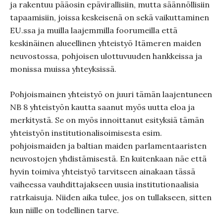
ja rakentuu pääosin epävirallisiin, mutta säännöllisiin
tapaamisiin, joissa keskeisenä on sekä vaikuttaminen
EU.ssa ja muilla laajemmilla foorumeilla että
keskinäinen alueellinen yhteistyö Itämeren maiden
neuvostossa, pohjoisen ulottuvuuden hankkeissa ja
monissa muissa yhteyksissä.
Pohjoismainen yhteistyö on juuri tämän laajentuneen
NB 8 yhteistyön kautta saanut myös uutta eloa ja
merkitystä. Se on myös innoittanut esityksiä tämän
yhteistyön institutionalisoimisesta esim.
pohjoismaiden ja baltian maiden parlamentaaristen
neuvostojen yhdistämisestä. En kuitenkaan näe että
hyvin toimiva yhteistyö tarvitseen ainakaan tässä
vaiheessa vauhdittajakseen uusia institutionaalisia
ratrkaisuja. Niiden aika tulee, jos on tullakseen, sitten
kun niille on todellinen tarve.