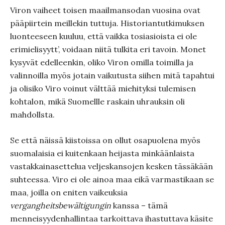
Viron vaiheet toisen maailmansodan vuosina ovat
pääpiirtein meillekin tuttuja. Historiantutkimuksen
luonteeseen kuuluu, että vaikka tosiasioista ei ole
erimielisyytt’, voidaan niitä tulkita eri tavoin. Monet
kysyvät edelleenkin, oliko Viron omilla toimilla ja
valinnoilla myös jotain vaikutusta siihen mitä tapahtui
ja olisiko Viro voinut välttää miehityksi tulemisen
kohtalon, mikä Suomellle raskain uhrauksin oli
mahdollsta.
Se että näissä kiistoissa on ollut osapuolena myös
suomalaisia ei kuitenkaan heijasta minkäänlaista
vastakkainasettelua veljeskansojen kesken tässäkään
suhteessa. Viro ei ole ainoa maa eikä varmastikaan se
maa, joilla on eniten vaikeuksia
vergangheitsbewältigungin
kanssa – tämä
menneisyydenhallintaa tarkoittava ihastuttava käsite