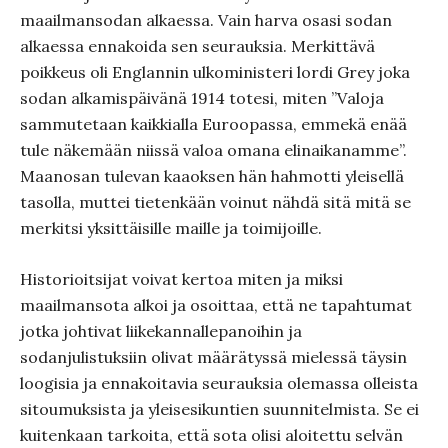
maailmansodan alkaessa. Vain harva osasi sodan
alkaessa ennakoida sen seurauksia. Merkittävä
poikkeus oli Englannin ulkoministeri lordi Grey joka
sodan alkamispäivänä 1914 totesi, miten ”Valoja
sammutetaan kaikkialla Euroopassa, emmekä enää
tule näkemään niissä valoa omana elinaikanamme”.
Maanosan tulevan kaaoksen hän hahmotti yleisellä
tasolla, muttei tietenkään voinut nähdä sitä mitä se
merkitsi yksittäisille maille ja toimijoille.
Historioitsijat voivat kertoa miten ja miksi
maailmansota alkoi ja osoittaa, että ne tapahtumat
jotka johtivat liikekannallepanoihin ja
sodanjulistuksiin olivat määrätyssä mielessä täysin
loogisia ja ennakoitavia seurauksia olemassa olleista
sitoumuksista ja yleisesikuntien suunnitelmista. Se ei
kuitenkaan tarkoita, että sota olisi aloitettu selvän