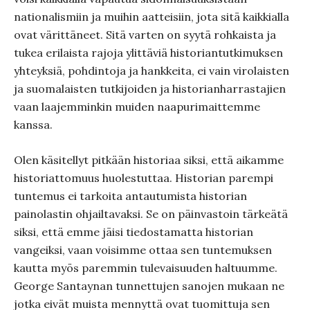
nationalismiin ja muihin aatteisiin, jota sitä kaikkialla
ovat värittäneet. Sitä varten on syytä rohkaista ja
tukea erilaista rajoja ylittäviä historiantutkimuksen
yhteyksiä, pohdintoja ja hankkeita, ei vain virolaisten
ja suomalaisten tutkijoiden ja historianharrastajien
vaan laajemminkin muiden naapurimaittemme
kanssa.
Olen käsitellyt pitkään historiaa siksi, että aikamme
historiattomuus huolestuttaa. Historian parempi
tuntemus ei tarkoita antautumista historian
painolastin ohjailtavaksi. Se on päinvastoin tärkeätä
siksi, että emme jäisi tiedostamatta historian
vangeiksi, vaan voisimme ottaa sen tuntemuksen
kautta myös paremmin tulevaisuuden haltuumme.
George Santaynan tunnettujen sanojen mukaan ne
jotka eivät muista mennyttä ovat tuomittuja sen