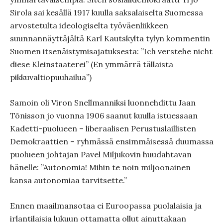
Sirola sai kesällä 1917 kuulla saksalaiselta Suomessa
arvostetulta ideologiselta työväenliikkeen
suunnannäyttäjältä Karl Kautskylta tylyn kommentin
Suomen itsenäistymisajatuksesta: ”Ich verstehe nicht
diese Kleinstaaterei” (En ymmärrä tällaista
pikkuvaltiopuuhailua”)
Samoin oli Viron Snellmanniksi luonnehdittu Jaan
Tõnisson jo vuonna 1906 saanut kuulla istuessaan
Kadetti-puolueen – liberaalisen Perustuslaillisten
Demokraattien – ryhmässä ensimmäisessä duumassa
puolueen johtajan Pavel Miljukovin huudahtavan
hänelle: ”Autonomia! Mihin te noin miljoonainen
kansa autonomiaa tarvitsette
.”
Ennen maailmansotaa ei Euroopassa puolalaisia ja
irlantilaisia lukuun ottamatta ollut ainuttakaan