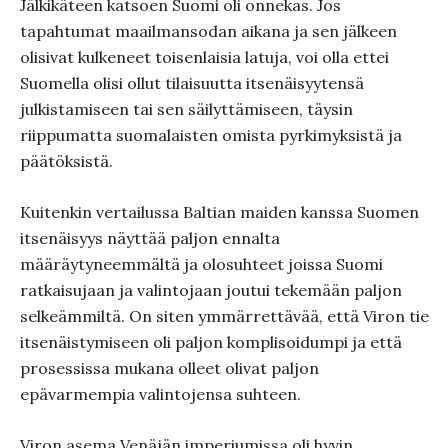
Jälkikäteen katsoen Suomi oli onnekas. Jos
tapahtumat maailmansodan aikana ja sen jälkeen
olisivat kulkeneet toisenlaisia latuja, voi olla ettei
Suomella olisi ollut tilaisuutta itsenäisyytensä
julkistamiseen tai sen säilyttämiseen, täysin
riippumatta suomalaisten omista pyrkimyksistä ja
päätöksistä.
Kuitenkin vertailussa Baltian maiden kanssa Suomen
itsenäisyys näyttää paljon ennalta
määräytyneemmältä ja olosuhteet joissa Suomi
ratkaisujaan ja valintojaan joutui tekemään paljon
selkeämmiltä. On siten ymmärrettävää, että Viron tie
itsenäistymiseen oli paljon komplisoidumpi ja että
prosessissa mukana olleet olivat paljon
epävarmempia valintojensa suhteen.
Viron asema Venäjän imperiumissa oli hyvin