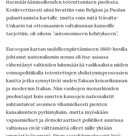
itsemääräämisoikeuden toteuttamisen puolesta.
Konkreettisesti siinä luvattiin vain Belgian ja Puolan
palauttamista kartalle, mutta enin mitä Itävalta-
Unkarin tai ottomaanien valtakunnan kansoille
tarjottiin, oli oikeus ”autonomiseen kehitykseen”.
Euroopan kartan uudelleenpiirtämiseen 1860-luvulla
johtanut nationalismin nousu oli itse asiassa
vähentänyt valtioiden lukumäärää radikaalista niiden
voimapolitiikalla toteutettujen yhdistymisprosessien
kautta jotka synnyttivät uuden Saksan keisarikunnan
ja modernin Italian. Niin vanhojen monarkioiden
puolustajat kuin suurten kansojen nationalistit
suhtautuivat avoimen vihamielisesti pienten
kansakuntien pyrkimyksiin, mutta myöskään
vapaamieliset ja demokraattiset poliitikot suurissa
valtioissa eivät välttämättä olleet niille yhtään
ymmärtäväisempiä. Siten sosialidemokraatti Yrjö