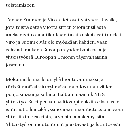
toistamiseen.
Tänään Suomen ja Viron tiet ovat yhtyneet tavalla,
jota toista sataa vuotta sitten Suomensillasta
uneksineet romantikotkaan tuskin uskoisivat todeksi.
Viro ja Suomi eivät ole myöskään kahden, vaan
vahvasti mukana Euroopan yhdentymisessä ja
yhteistyössä Euroopan Unionin täysivaltaisina
jäseninä.
Molemmille maille on yhä luontevammaksi ja
tärkeämmäksi viiteryhmäksi muodostunut viiden
pohjoismaan ja kolmen Baltian maan nk NB 8
yhteistyö. Se ei perustu valtiosopimuksiin eikä uusiin
isntituutioihin eikä yksinomaan maantieteeseen, vaan
yhteisiin intresseihin, arvoihin ja näkemyksiin.
Yhteistyö on muotoutunut joustavasti ja luontevasti