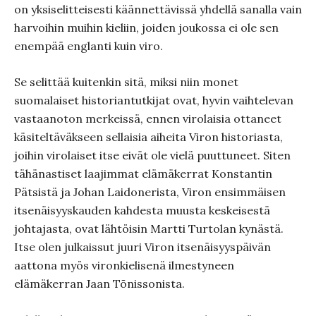
on yksiselitteisesti käännettävissä yhdellä sanalla vain
harvoihin muihin kieliin, joiden joukossa ei ole sen
enempää englanti kuin viro.
Se selittää kuitenkin sitä, miksi niin monet
suomalaiset historiantutkijat ovat, hyvin vaihtelevan
vastaanoton merkeissä, ennen virolaisia ottaneet
käsiteltäväkseen sellaisia aiheita Viron historiasta,
joihin virolaiset itse eivät ole vielä puuttuneet. Siten
tähänastiset laajimmat elämäkerrat Konstantin
Pätsistä ja Johan Laidonerista, Viron ensimmäisen
itsenäisyyskauden kahdesta muusta keskeisestä
johtajasta, ovat lähtöisin Martti Turtolan kynästä.
Itse olen julkaissut juuri Viron itsenäisyyspäivän
aattona myös vironkielisenä ilmestyneen
elämäkerran Jaan Tõnissonista.