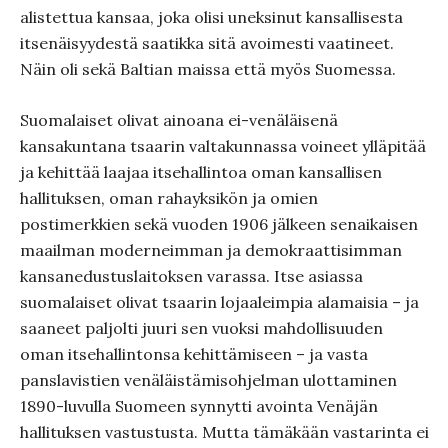
alistettua kansaa, joka olisi uneksinut kansallisesta
itsenäisyydestä saatikka sitä avoimesti vaatineet.
Näin oli sekä Baltian maissa että myös Suomessa.
Suomalaiset olivat ainoana ei-venäläisenä
kansakuntana tsaarin valtakunnassa voineet ylläpitää
ja kehittää laajaa itsehallintoa oman kansallisen
hallituksen, oman rahayksikön ja omien
postimerkkien sekä vuoden 1906 jälkeen senaikaisen
maailman moderneimman ja demokraattisimman
kansanedustuslaitoksen varassa. Itse asiassa
suomalaiset olivat tsaarin lojaaleimpia alamaisia – ja
saaneet paljolti juuri sen vuoksi mahdollisuuden
oman itsehallintonsa kehittämiseen – ja vasta
panslavistien venäläistämisohjelman ulottaminen
1890-luvulla Suomeen synnytti avointa Venäjän
hallituksen vastustusta. Mutta tämäkään vastarinta ei