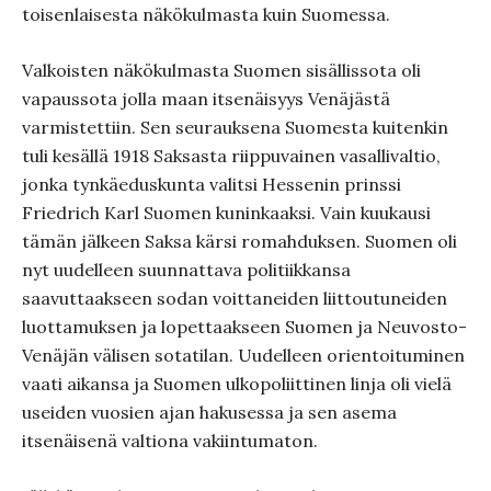
toisenlaisesta näkökulmasta kuin Suomessa.
Valkoisten näkökulmasta Suomen sisällissota oli
vapaussota jolla maan itsenäisyys Venäjästä
varmistettiin. Sen seurauksena Suomesta kuitenkin
tuli kesällä 1918 Saksasta riippuvainen vasallivaltio,
jonka tynkäeduskunta valitsi Hessenin prinssi
Friedrich Karl Suomen kuninkaaksi. Vain kuukausi
tämän jälkeen Saksa kärsi romahduksen. Suomen oli
nyt uudelleen suunnattava politiikkansa
saavuttaakseen sodan voittaneiden liittoutuneiden
luottamuksen ja lopettaakseen Suomen ja Neuvosto-
Venäjän välisen sotatilan. Uudelleen orientoituminen
vaati aikansa ja Suomen ulkopoliittinen linja oli vielä
useiden vuosien ajan hakusessa ja sen asema
itsenäisenä valtiona vakiintumaton.