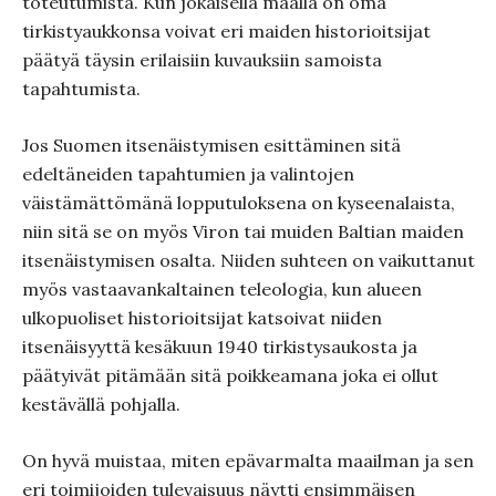
toteutumista. Kun jokaisella maalla on oma
tirkistyaukkonsa voivat eri maiden historioitsijat
päätyä täysin erilaisiin kuvauksiin samoista
tapahtumista.
Jos Suomen itsenäistymisen esittäminen sitä
edeltäneiden tapahtumien ja valintojen
väistämättömänä lopputuloksena on kyseenalaista,
niin sitä se on myös Viron tai muiden Baltian maiden
itsenäistymisen osalta. Niiden suhteen on vaikuttanut
myös vastaavankaltainen teleologia, kun alueen
ulkopuoliset historioitsijat katsoivat niiden
itsenäisyyttä kesäkuun 1940 tirkistysaukosta ja
päätyivät pitämään sitä poikkeamana joka ei ollut
kestävällä pohjalla.
On hyvä muistaa, miten epävarmalta maailman ja sen
eri toimijoiden tulevaisuus näytti ensimmäisen