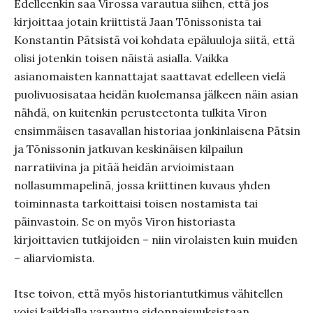
Edelleenkin saa Virossa varautua siihen, että jos
kirjoittaa jotain kriittistä Jaan Tõnissonista tai
Konstantin Pätsistä voi kohdata epäluuloja siitä, että
olisi jotenkin toisen näistä asialla. Vaikka
asianomaisten kannattajat saattavat edelleen vielä
puolivuosisataa heidän kuolemansa jälkeen näin asian
nähdä, on kuitenkin perusteetonta tulkita Viron
ensimmäisen tasavallan historiaa jonkinlaisena Pätsin
ja Tõnissonin jatkuvan keskinäisen kilpailun
narratiivina ja pitää heidän arvioimistaan
nollasummapelinä, jossa kriittinen kuvaus yhden
toiminnasta tarkoittaisi toisen nostamista tai
päinvastoin. Se on myös Viron historiasta
kirjoittavien tutkijoiden – niin virolaisten kuin muiden
– aliarviomista.
Itse toivon, että myös historiantutkimus vähitellen
voisi kaikkialla vapautua sidonnaisuuksistaan