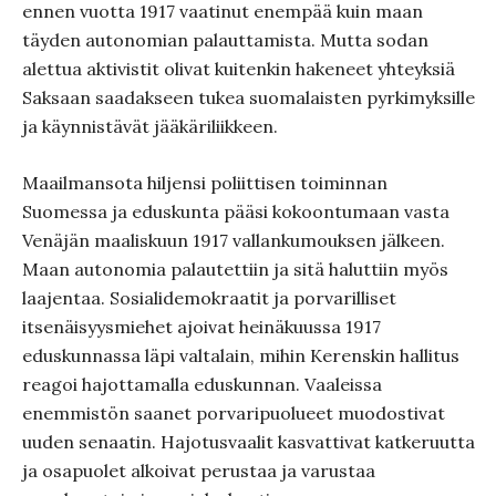
ennen vuotta 1917 vaatinut enempää kuin maan
täyden autonomian palauttamista. Mutta sodan
alettua aktivistit olivat kuitenkin hakeneet yhteyksiä
Saksaan saadakseen tukea suomalaisten pyrkimyksille
ja käynnistävät jääkäriliikkeen.
Maailmansota hiljensi poliittisen toiminnan
Suomessa ja eduskunta pääsi kokoontumaan vasta
Venäjän maaliskuun 1917 vallankumouksen jälkeen.
Maan autonomia palautettiin ja sitä haluttiin myös
laajentaa. Sosialidemokraatit ja porvarilliset
itsenäisyysmiehet ajoivat heinäkuussa 1917
eduskunnassa läpi valtalain, mihin Kerenskin hallitus
reagoi hajottamalla eduskunnan. Vaaleissa
enemmistön saanet porvaripuolueet muodostivat
uuden senaatin. Hajotusvaalit kasvattivat katkeruutta
ja osapuolet alkoivat perustaa ja varustaa