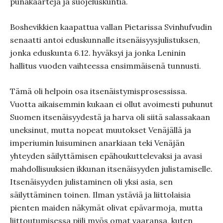
punakaarteja ja suojeluskuntia.
Boshevikkien kaapattua vallan Pietarissa Svinhufvudin
senaatti antoi eduskunnalle itsenäisyysjulistuksen,
jonka eduskunta 6.12. hyväksyi ja jonka Leninin
hallitus vuoden vaihteessa ensimmäisenä tunnusti.
Tämä oli helpoin osa itsenäistymisprosessissa.
Vuotta aikaisemmin kukaan ei ollut avoimesti puhunut
Suomen itsenäisyydestä ja harva oli siitä salassakaan
uneksinut, mutta nopeat muutokset Venäjällä ja
imperiumin luisuminen anarkiaan teki Venäjän
yhteyden säilyttämisen epähoukuttelevaksi ja avasi
mahdollisuuksien ikkunan itsenäisyyden julistamiselle.
Itsenäisyyden julistaminen oli yksi asia, sen
säilyttäminen toinen. Ilman ystäviä ja liittolaisia
pienten maiden näkymät olivat epävarmoja, mutta
liittoutumisessa piili myös omat vaaransa, kuten