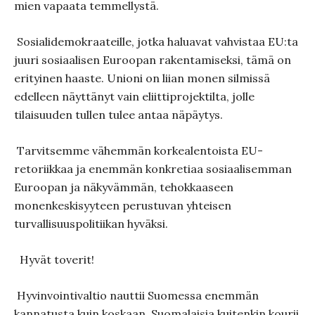
mien vapaata tem­mellystä.
Sosialidemokraateille, jotka haluavat vahvistaa EU:ta
juuri sosiaalisen Euroopan rakentamiseksi, tämä on
erityinen haaste. Unioni on liian monen silmissä
edelleen näyttänyt vain eliitti­projektilta, jolle
tilaisuuden tullen tulee antaa näpäy­tys.
Tarvitsemme vähemmän korkealentoista EU-
retoriikkaa ja enemmän konkretiaa sosiaalisemman
Euroopan ja näkyvämmän, tehokkaaseen
monenkeskisyyteen perustuvan yhteisen
turvallisuuspolitiikan hyväksi.
Hyvät toverit!
Hyvinvointivaltio nauttii Suomessa enemmän
kannatusta kuin koskaan. Suomalaisia kuitenkin kourii