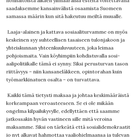
nonhaitoista alkaen ylimääräisiä esteitä voitettava­na
saadaksemme kansainvälistä osaamista Suomeen
samassa määrin kun sitä hakeutuu meiltä muualle.
Laaja-alainen ja kattava sosiaaliturvamme on myös
keskeinen syy suh­teelli­sen tasaiseen tulonjakoon ja
yhteiskun­nan yhteenkuulu­vuu­teen, joka leimaa
pohjoismaita. Vain köyhimpiin koh­distuvalla sosi­
aalipo­litiikalle tämä ei synny. Siksi perustur­van tason
riittä­vyys – niin kansaneläkkeen, opintorahan kuin
työmark­kinatuen osalta – on turvattava.
Kaikki tämä tietysti maksaa ja johtaa keskimääräistä
korkeampaan veroasteeseen. Se ei ole mikään
ongelma kilpailukyvylle, edellyt­täen että saamme
jatkossakin hyvän vastineen sille mitä veroina
maksamme. Siksi on tärkeätä että sosialidemokraatit
jo nyt alka­vat hahmottaa vaaliohjelmaansa ja tulevan