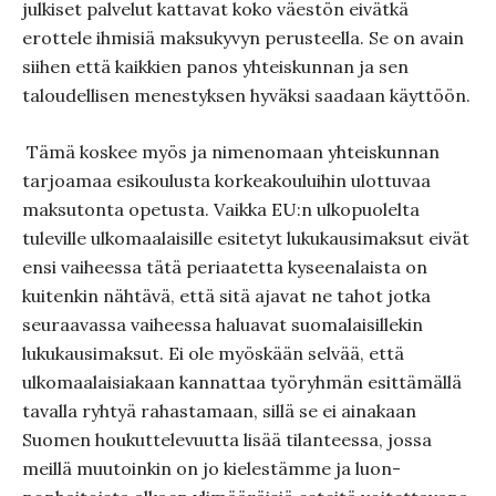
julkiset palvelut kattavat koko väestön eivätkä
erottele ihmisiä maksukyvyn perus­teella. Se on avain
siihen että kaikkien panos yhteiskunnan ja sen
taloudellisen menestyksen hyväksi saadaan käyttöön.
Tämä koskee myös ja nimenomaan yhteiskunnan
tarjoamaa esikoulus­ta korkeakouluihin ulottuvaa
maksutonta opetusta. Vaikka EU:n ulkopuolelta
tuleville ulkomaa­laisille esitetyt lukukausimaksut eivät
ensi vaiheessa tätä periaatetta kyseenalaista on
kuitenkin nähtävä, että sitä ajavat ne tahot jotka
seuraavassa vaiheessa haluavat suomalaisillekin
lukukausimaksut. Ei ole myöskään sel­vää, että
ulkomaalaisiakaan kannattaa työryhmän esittämällä
tavalla ryhtyä rahastamaan, sillä se ei ainakaan
Suomen houkutte­levuutta lisää tilanteessa, jossa
meillä muutoinkin on jo kieles­tämme ja luon­