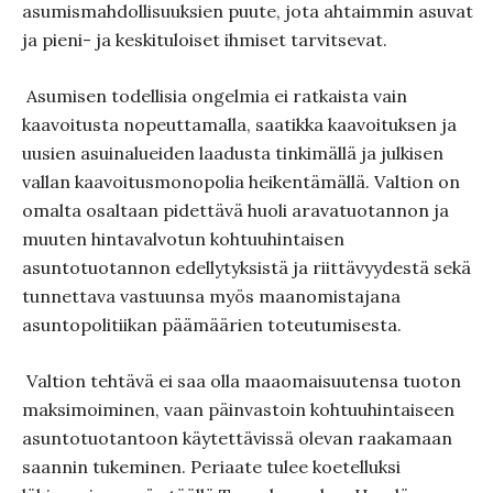
asumismahdollisuuksien puute, jota ahtaimmin asuvat
ja pieni- ja keskituloiset ihmiset tarvitsevat.
Asumisen todellisia ongelmia ei ratkaista vain
kaavoitusta nopeuttamalla, saatikka kaa­voituksen ja
uusien asuinalueiden laadusta tinkimällä ja julkisen
vallan kaavoitusmonopolia heiken­tämällä. Valtion on
omalta osaltaan pidettävä huoli aravatuotan­non ja
muuten hintavalvotun kohtuuhintaisen
asuntotuotannon edellytyksistä ja riittävyydestä sekä
tunnettava vastuunsa myös maanomistajana
asuntopolitiikan päämäärien toteutumisesta.
Valtion tehtävä ei saa olla maaomaisuutensa tuoton
maksimoimi­nen, vaan päinvastoin kohtuuhintaiseen
asuntotuotantoon käytettä­vissä olevan raakamaan
saannin tukeminen. Periaate tulee koetel­luksi