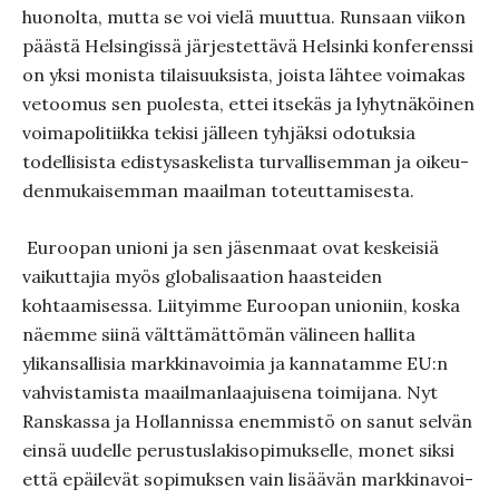
huonolta, mutta se voi vielä muuttua. Runsaan viikon
päästä Helsingissä järjestettävä Helsinki konfe­renssi
on yksi monista tilaisuuksis­ta, joista lähtee voimakas
vetoomus sen puolesta, ettei itse­käs ja lyhytnäköinen
voimapolitiikka tekisi jälleen tyhjäksi odotuk­sia
todellisista edistysaskelista turvallisemman ja oikeu­
denmu­kaisemman maailman toteuttamisesta.
Euroopan unioni ja sen jäsenmaat ovat keskeisiä
vaikuttajia myös globalisaation haasteiden
kohtaamisessa. Liityimme Euroopan unioniin, koska
näemme siinä välttämät­tömän välineen hallita
ylikansallisia markkinavoimia ja kannatamme EU:n
vahvistamista maail­manlaajuisena toimijana. Nyt
Rans­kassa ja Hollannissa enem­mistö on sanut selvän
einsä uudelle perustusla­kisopimukselle, monet siksi
että epäilevät sopimuksen vain lisää­vän markkinavoi­