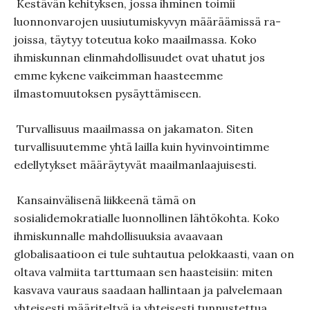
Kestävän kehityksen, jossa ihminen toimii
luonnonvarojen uusiu­tumiskyvyn määräämissä ra­
joissa, täytyy toteutua koko maailmassa. Koko
ihmiskunnan elinmahdollisuudet ovat uhatut jos
emme kykene vaikeimman haasteemme
ilmastomuutoksen pysäyttä­mi­seen.
Turvallisuus maailmassa on jakamaton. Siten
turvallisuu­temme yhtä lailla kuin hyvinvointimme
edellytyk­set määräytyvät maail­manlaajuisesti.
Kansainvälisenä liikkeenä tämä on
sosialidemokratialle luonnol­linen lähtökohta. Koko
ihmiskunnalle mahdollisuuksia avaavaan
globalisaatioon ei tule suhtautua pelokkaasti, vaan on
oltava valmiita tarttumaan sen haasteisiin: miten
kasvava vauraus saa­daan hallintaan ja palvelemaan
yhteisesti määriteltyä ja yhtei­sesti tunnustettua