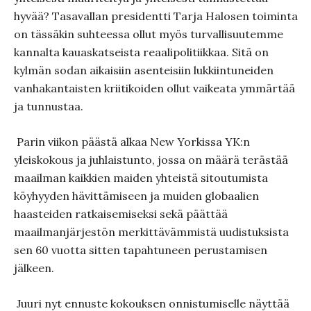
hyvää? Tasavallan presidentti Tarja Halosen toiminta
on tässäkin suhteessa ollut myös turvallisuutemme
kan­nalta kauaskatseista reaalipolitiikkaa. Sitä on
kylmän sodan aikai­siin asenteisiin lukkiintuneiden
vanhakantaisten kriitikoi­den ollut vaikeata ymmärtää
ja tunnustaa.
Parin viikon päästä alkaa New Yorkissa YK:n
yleiskokous ja juhlaistunto, jossa on määrä terästää
maailman kaikkien maiden yhteistä sitoutumista
köyhyyden hävittämiseen ja muiden globaa­lien
haasteiden ratkai­semiseksi sekä päättää
maailmanjärjestön merkittävämmistä uudis­tuksista
sen 60 vuotta sitten tapahtuneen perustamisen
jälkeen.
Juuri nyt ennuste kokouksen onnistumiselle näyttää