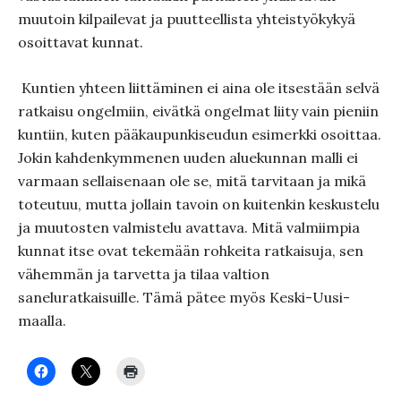
muutoin kilpailevat ja puutteellista yhteis­työkykyä
osoittavat kunnat.
Kuntien yhteen liittäminen ei aina ole itsestään selvä
ratkaisu ongelmiin, eivätkä ongelmat liity vain pieniin
kuntiin, kuten pääkau­pun­kiseudun esi­merkki osoittaa.
Jokin kahdenkymmenen uuden aluekunnan malli ei
varmaan sellaisenaan ole se, mitä tarvitaan ja mikä
toteutuu, mutta jollain tavoin on kuitenkin keskustelu
ja muutosten valmistelu avattava. Mitä valmiimpia
kunnat itse ovat tekemään rohkeita ratkaisuja, sen
vähemmän ja tarvetta ja tilaa valtion
saneluratkaisuille. Tämä pätee myös Keski-Uusi­
maalla.