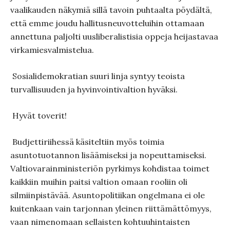
vaalikauden näkymiä sillä tavoin puhtaalta pöydältä,
että emme joudu halli­tus­neuvot­teluihin ottamaan
annettuna paljolti uuslibe­ralistisia oppeja heijastavaa
virkamiesvalmistelua.
Sosialidemokratian suuri linja syntyy teoista
turvallisuuden ja hyvinvointivaltion hyväksi.
Hyvät toverit!
Budjettiriihessä käsiteltiin myös toimia
asuntotuotannon lisää­miseksi ja nopeuttamiseksi.
Valtiovarainministeriön pyrkimys kohdistaa toimet
kaikkiin muihin paitsi valtion omaan rooliin oli
silmiinpistävää. Asuntopolitiikan ongelmana ei ole
kuitenkaan vain tarjonnan yleinen riittämättömyys,
vaan nimenomaan sellaisten kohtuuhin­taisten