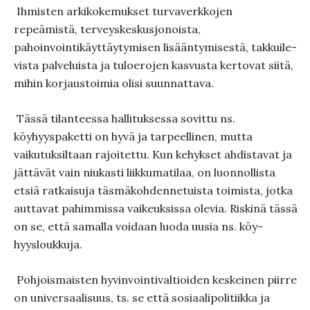
Ihmisten arkikokemukset turvaverkkojen
repeämistä, terveyskes­kusjonoista,
pahoinvointikäyttäytymisen lisääntymisestä, takkuile­
vista palveluista ja tuloerojen kasvusta kertovat siitä,
mihin korjaustoimia olisi suunnattava.
Tässä tilanteessa hallituksessa sovittu ns.
köyhyyspaketti on hyvä ja tarpeellinen, mutta
vaikutuksiltaan rajoitettu. Kun kehykset ahdistavat ja
jättävät vain niukasti liikkumatilaa, on luonnollista
etsiä ratkaisuja täsmäkohden­netuista toimista, jotka
auttavat pahimmissa vaikeuksissa olevia. Riskinä tässä
on se, että samalla voidaan luoda uusia ns. köy­
hyysloukkuja.
Pohjoismaisten hyvinvointivaltioiden keskeinen piirre
on univer­saalisuus, ts. se että sosiaalipolitiikka ja