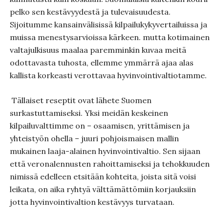
pelko sen kestävyydestä ja tulevaisuudesta.
Sijoitumme kansainvälisissä kilpailukykyvertai­luissa ja
muissa menestysarvioissa kärkeen. mutta kotimainen
valtajulkisuus maalaa paremminkin kuvaa meitä
odottavasta tuhos­ta, ellemme ymmärrä ajaa alas
kallista korkeasti verottavaa hyvinvointivaltiotamme.
Tällaiset reseptit ovat lähete Suomen
surkastuttamiseksi. Yksi meidän keskeinen
kilpailuvalttimme on – osaamisen, yrittämisen ja
yhteistyön ohella – juuri pohjoismaisen mallin
mukainen laaja-alainen hyvin­vointivaltio. Sen sijaan
että veronalennusten ra­hoittamiseksi ja tehokkuuden
nimissä edelleen etsitään kohteita, joista sitä voisi
leikata, on aika ryhtyä välttämättömiin kor­jauksiin
jotta hyvinvointivaltion kestävyys turvataan.