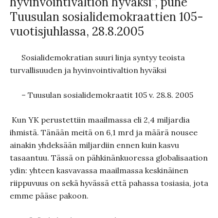
hyvinvointivaltion hyväksi”, puhe
Tuusulan sosialidemokraattien 105-
vuotisjuhlassa, 28.8.2005
Sosialidemokratian suuri linja syntyy teoista
turvallisuu­den ja hyvinvointivaltion hyväksi
– Tuusulan sosialidemokraatit 105 v. 28.8. 2005
Kun YK perustettiin maailmassa eli 2,4 miljardia
ihmistä. Tänään meitä on 6,1 mrd ja määrä nousee
ainakin yhdeksään miljardiin ennen kuin kasvu
tasaantuu. Tässä on pähkinänkuoressa globalisaa­tion
ydin: yhteen kasvavassa maailmassa keskinäinen
riippuvuus on sekä hyvässä että pahassa tosiasia, jota
emme pääse pakoon.