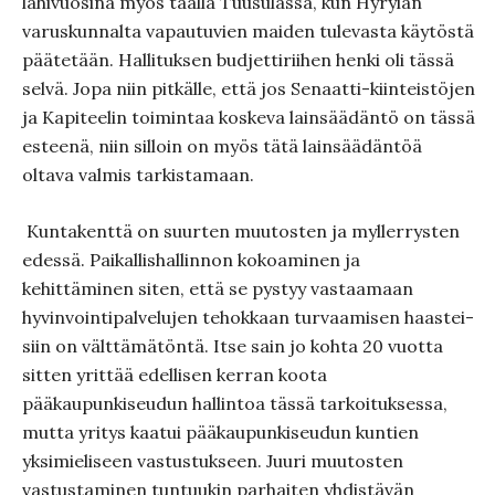
lähivuosina myös täällä Tuusulassa, kun Hyrylän
varuskun­nalta vapautuvien maiden tulevasta käytöstä
päätetään. Hallituk­sen budjettiriihen henki oli tässä
selvä. Jopa niin pitkälle, että jos Senaatti-kiinteistöjen
ja Kapiteelin toimintaa koskeva lainsäädäntö on tässä
esteenä, niin silloin on myös tätä lainsää­däntöä
oltava valmis tarkistamaan.
Kuntakenttä on suurten muutosten ja myllerrysten
edessä. Paikal­lishallinnon kokoaminen ja
kehittäminen siten, että se pystyy vastaamaan
hyvinvointipalvelujen tehokkaan turvaamisen haastei­
siin on välttämätöntä. Itse sain jo kohta 20 vuotta
sitten yrit­tää edellisen kerran koota
pääkaupunkiseudun hallintoa tässä tarkoituksessa,
mutta yritys kaatui pääkaupunkiseudun kuntien
yksimieliseen vastustukseen. Juuri muutosten
vastustaminen tun­tuukin parhaiten yhdistävän