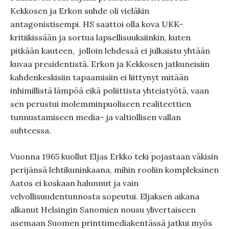
Kekkosen ja Erkon suhde oli vieläkin
antagonistisempi. HS saattoi olla kova UKK-
kritiikissään ja sortua lapsellisuuksiinkin, kuten
pitkään kauteen, jolloin lehdessä ei julkaistu yhtään
kuvaa presidentistä. Erkon ja Kekkosen jatkuneisiin
kahdenkeskisiin tapaamisiin ei liittynyt mitään
inhimillistä lämpöä eikä poliittista yhteistyötä, vaan
sen perustui molemminpuoliseen realiteettien
tunnustamiseen media- ja valtiollisen vallan
suhteessa.
Vuonna 1965 kuollut Eljas Erkko teki pojastaan väkisin
perijänsä lehtikuninkaana, mihin rooliin kompleksinen
Aatos ei koskaan halunnut ja vain
velvollisuudentunnosta sopeutui. Eljaksen aikana
alkanut Helsingin Sanomien nousu ylivertaiseen
asemaan Suomen printtimediakentässä jatkui myös