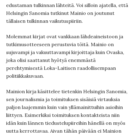
edustaman tulkinnan lähteitä. Voi silloin ajatella, että
Helsingin Sanomia tutkinut Mainio on joutunut
tällaisen tulkinnan vaikutuspiiriin.
Molemmat kirjat ovat vankkaan lähdeaineistoon ja
tutkimusotteeseen perustuvia töitä. Mainio on
sujuvampi ja vakuuttavampi kirjoittaja kuin Ovaska,
joka olisi saattanut hyötyä enemmästä
perehtymisestä Loka-Laitisen raadollisempaan
politiikkakuvaan.
Mainion kirja käsittelee tietenkin Helsingin Sanomia,
sen journalismia ja toimituksen sisäisiä virtauksia
paljon laajemmin kuin vain yllämainittuihin asioihin
liittyen. Esimerkiksi toimituksen kontakteista niin
idän kuin lännen tiedustelupiireihin hänellä on myös
uutta kerrottavaa. Aivan tähän päivään ei Mainion