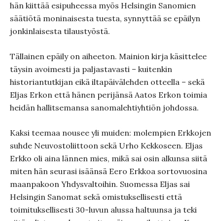
hän kiittää esipuheessa myös Helsingin Sanomien
säätiötä moninaisesta tuesta, synnyttää se epäilyn
jonkinlaisesta tilaustyöstä.
Tällainen epäily on aiheeton. Mainion kirja käsittelee
täysin avoimesti ja paljastavasti – kuitenkin
historiantutkijan eikä iltapäivälehden otteella – sekä
Eljas Erkon että hänen perijänsä Aatos Erkon toimia
heidän hallitsemansa sanomalehtiyhtiön johdossa.
Kaksi teemaa nousee yli muiden: molempien Erkkojen
suhde Neuvostoliittoon sekä Urho Kekkoseen. Eljas
Erkko oli aina lännen mies, mikä sai osin alkunsa siitä
miten hän seurasi isäänsä Eero Erkkoa sortovuosina
maanpakoon Yhdysvaltoihin. Suomessa Eljas sai
Helsingin Sanomat sekä omistuksellisesti että
toimituksellisesti 30-luvun alussa haltuunsa ja teki