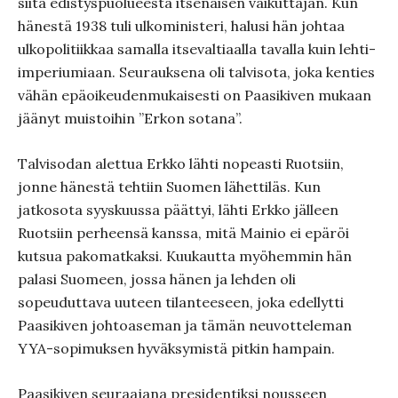
siitä edistyspuolueesta itsenäisen vaikuttajan. Kun
hänestä 1938 tuli ulkoministeri, halusi hän johtaa
ulkopolitiikkaa samalla itsevaltiaalla tavalla kuin lehti-
imperiumiaan. Seurauksena oli talvisota, joka kenties
vähän epäoikeudenmukaisesti on Paasikiven mukaan
jäänyt muistoihin ”Erkon sotana”.
Talvisodan alettua Erkko lähti nopeasti Ruotsiin,
jonne hänestä tehtiin Suomen lähettiläs. Kun
jatkosota syyskuussa päättyi, lähti Erkko jälleen
Ruotsiin perheensä kanssa, mitä Mainio ei epäröi
kutsua pakomatkaksi. Kuukautta myöhemmin hän
palasi Suomeen, jossa hänen ja lehden oli
sopeuduttava uuteen tilanteeseen, joka edellytti
Paasikiven johtoaseman ja tämän neuvotteleman
YYA-sopimuksen hyväksymistä pitkin hampain.
Paasikiven seuraajana presidentiksi nousseen