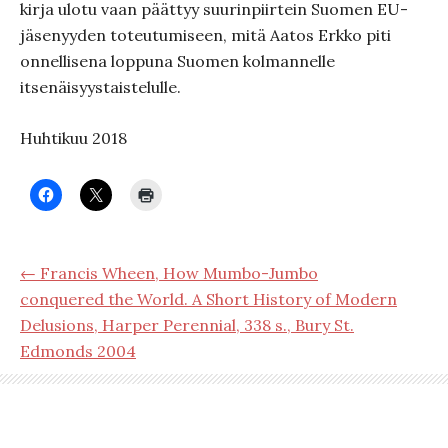
kirja ulotu vaan päättyy suurinpiirtein Suomen EU-
jäsenyyden toteutumiseen, mitä Aatos Erkko piti
onnellisena loppuna Suomen kolmannelle
itsenäisyystaistelulle.
Huhtikuu 2018
← Francis Wheen, How Mumbo-Jumbo
conquered the World. A Short History of Modern
Delusions, Harper Perennial, 338 s., Bury St.
Edmonds 2004