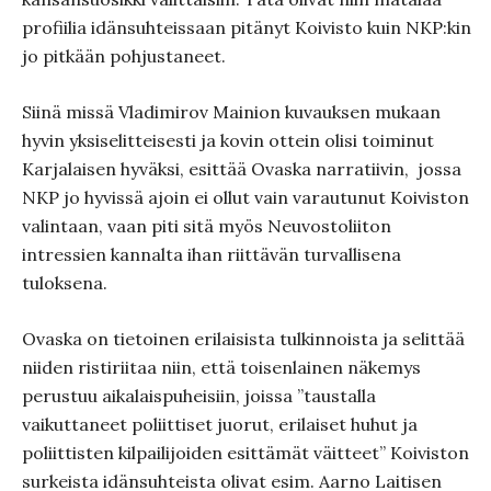
profiilia idänsuhteissaan pitänyt Koivisto kuin NKP:kin
jo pitkään pohjustaneet.
Siinä missä Vladimirov Mainion kuvauksen mukaan
hyvin yksiselitteisesti ja kovin ottein olisi toiminut
Karjalaisen hyväksi, esittää Ovaska narratiivin, jossa
NKP jo hyvissä ajoin ei ollut vain varautunut Koiviston
valintaan, vaan piti sitä myös Neuvostoliiton
intressien kannalta ihan riittävän turvallisena
tuloksena.
Ovaska on tietoinen erilaisista tulkinnoista ja selittää
niiden ristiriitaa niin, että toisenlainen näkemys
perustuu aikalaispuheisiin, joissa ”taustalla
vaikuttaneet poliittiset juorut, erilaiset huhut ja
poliittisten kilpailijoiden esittämät väitteet” Koiviston
surkeista idänsuhteista olivat esim. Aarno Laitisen