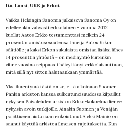
Itä, Länsi, UKK ja Erkot
Vaikka Helsingin Sanomia julkaiseva Sanoma Oy on
edelleenkin vahvasti erkkolainen – vuonna 2012
kuollut Aatos Erkko testamenttasi melkein 24
prosentin omistusosuutensa Jane ja Aatos Erkon
säätiölle ja kaksi Erkon sukulaista omistaa lisäksi lähes
14 prosenttia yhtiöstä – on mediayhtiö kuitenkin
viime vuosina reippaasti häivyttänyt erkkolaisuuttaan,
mitä sillä nyt sitten halutaankaan ymmärtää.
Yksi ilmentymä tästä on se, että aikoinaan Suomen
Pankin arkiston kanssa sulkeutuneisuudessa kilpaillut
nykyisen Päivälehden arkiston Erkko-kokoelma lienee
nykyisin avoin tutkijoille. Ainakin Suomen ja Venäjän
poliittiseen historiaan erikoistunut Aleksi Mainio on
saanut käyttää arkistoa ilmeisen rajoituksetta. Kun