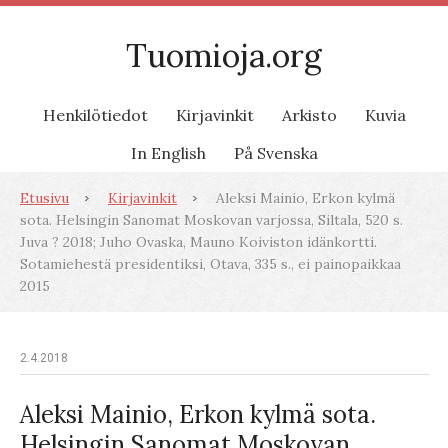
Tuomioja.org
Henkilötiedot
Kirjavinkit
Arkisto
Kuvia
In English
På Svenska
Etusivu
Kirjavinkit
Aleksi Mainio, Erkon kylmä
sota. Helsingin Sanomat Moskovan varjossa, Siltala, 520 s.
Juva ? 2018; Juho Ovaska, Mauno Koiviston idänkortti.
Sotamiehestä presidentiksi, Otava, 335 s., ei painopaikkaa
2015
2.4.2018
Aleksi Mainio, Erkon kylmä sota.
Helsingin Sanomat Moskovan