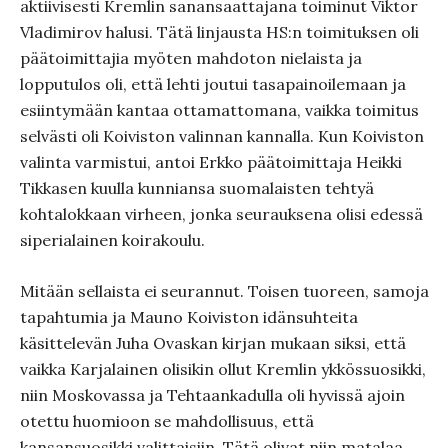
aktiivisesti Kremlin sanansaattajana toiminut Viktor
Vladimirov halusi. Tätä linjausta HS:n toimituksen oli
päätoimittajia myöten mahdoton nielaista ja
lopputulos oli, että lehti joutui tasapainoilemaan ja
esiintymään kantaa ottamattomana, vaikka toimitus
selvästi oli Koiviston valinnan kannalla. Kun Koiviston
valinta varmistui, antoi Erkko päätoimittaja Heikki
Tikkasen kuulla kunniansa suomalaisten tehtyä
kohtalokkaan virheen, jonka seurauksena olisi edessä
siperialainen koirakoulu.
Mitään sellaista ei seurannut. Toisen tuoreen, samoja
tapahtumia ja Mauno Koiviston idänsuhteita
käsittelevän Juha Ovaskan kirjan mukaan siksi, että
vaikka Karjalainen olisikin ollut Kremlin ykkössuosikki,
niin Moskovassa ja Tehtaankadulla oli hyvissä ajoin
otettu huomioon se mahdollisuus, että
kansansuosikki valittaisiin. Tätä olivat niin matalaa