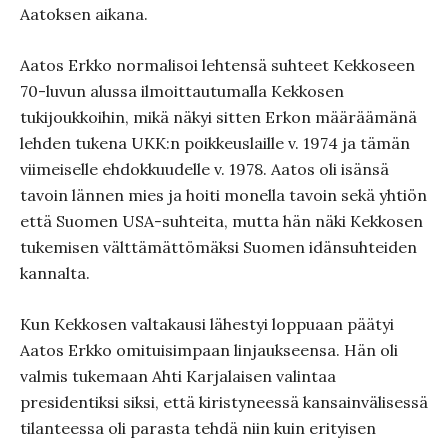
Aatoksen aikana.
Aatos Erkko normalisoi lehtensä suhteet Kekkoseen
70-luvun alussa ilmoittautumalla Kekkosen
tukijoukkoihin, mikä näkyi sitten Erkon määräämänä
lehden tukena UKK:n poikkeuslaille v. 1974 ja tämän
viimeiselle ehdokkuudelle v. 1978. Aatos oli isänsä
tavoin lännen mies ja hoiti monella tavoin sekä yhtiön
että Suomen USA-suhteita, mutta hän näki Kekkosen
tukemisen välttämättömäksi Suomen idänsuhteiden
kannalta.
Kun Kekkosen valtakausi lähestyi loppuaan päätyi
Aatos Erkko omituisimpaan linjaukseensa. Hän oli
valmis tukemaan Ahti Karjalaisen valintaa
presidentiksi siksi, että kiristyneessä kansainvälisessä
tilanteessa oli parasta tehdä niin kuin erityisen