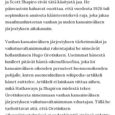
ja Scott Shapiro eivät tätä käsitystä jaa. He
päinvastoin haluavat osoittaa, että vuodesta 1928 tuli
sopimuksen ansiosta käänteentekevä raja, joka jakaa
maailmanhistorian vanhan ja uuden kansainvälisen
järjestyksen aikakausiin.
Vanhan kansainvälisen järjestyksen tärkeimmäksi ja
vaikutusvaltaisimmaksi rakentajaksi he nimeävät
hollantilaisen Hugo Grotiuksen. Useimmat hänestä
kuulleet pitävät häntä oikeusfilosofina, joka loi
kansainvälisen oikeuden perusteet luonnonoikeuden
pohjalle, kuten suomenkielinen wikipedia-artikkeli
hänet esittelee. Artikkeli ei lainkaan viittaa siihen,
mikä Hathawayn ja Shapiron mielestä tekee
Grotiuksesta nimenmaan vanhan kansainvälisen
järjestyksen vaikutusvaltaisimman edustajan. Tällä he
tarkoittavat sitä, että Grotiuksen