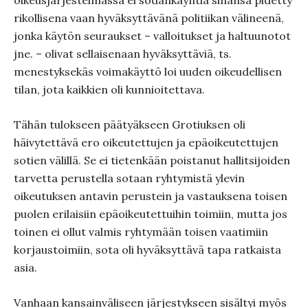
oikeusjärjestelmässä ei sodankäyntiä sinänsä pidetty
rikollisena vaan hyväksyttävänä politiikan välineenä,
jonka käytön seuraukset – valloitukset ja haltuunotot
jne. – olivat sellaisenaan hyväksyttäviä, ts.
menestyksekäs voimakäyttö loi uuden oikeudellisen
tilan, jota kaikkien oli kunnioitettava.
Tähän tulokseen päätyäkseen Grotiuksen oli
häivytettävä ero oikeutettujen ja epäoikeutettujen
sotien välillä. Se ei tietenkään poistanut hallitsijoiden
tarvetta perustella sotaan ryhtymistä ylevin
oikeutuksen antavin perustein ja vastauksena toisen
puolen erilaisiin epäoikeutettuihin toimiin, mutta jos
toinen ei ollut valmis ryhtymään toisen vaatimiin
korjaustoimiin, sota oli hyväksyttävä tapa ratkaista
asia.
Vanhaan kansainväliseen järjestykseen sisältyi myös