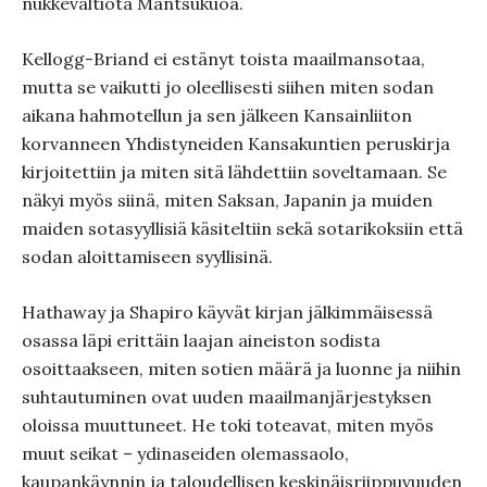
nukkevaltiota Mantsukuoa.
Kellogg-Briand ei estänyt toista maailmansotaa,
mutta se vaikutti jo oleellisesti siihen miten sodan
aikana hahmotellun ja sen jälkeen Kansainliiton
korvanneen Yhdistyneiden Kansakuntien peruskirja
kirjoitettiin ja miten sitä lähdettiin soveltamaan. Se
näkyi myös siinä, miten Saksan, Japanin ja muiden
maiden sotasyyllisiä käsiteltiin sekä sotarikoksiin että
sodan aloittamiseen syyllisinä.
Hathaway ja Shapiro käyvät kirjan jälkimmäisessä
osassa läpi erittäin laajan aineiston sodista
osoittaakseen, miten sotien määrä ja luonne ja niihin
suhtautuminen ovat uuden maailmanjärjestyksen
oloissa muuttuneet. He toki toteavat, miten myös
muut seikat – ydinaseiden olemassaolo,
kaupankäynnin ja taloudellisen keskinäisriippuvuuden