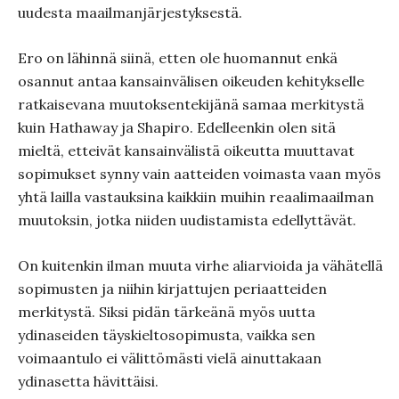
uudesta maailmanjärjestyksestä.
Ero on lähinnä siinä, etten ole huomannut enkä
osannut antaa kansainvälisen oikeuden kehitykselle
ratkaisevana muutoksentekijänä samaa merkitystä
kuin Hathaway ja Shapiro. Edelleenkin olen sitä
mieltä, etteivät kansainvälistä oikeutta muuttavat
sopimukset synny vain aatteiden voimasta vaan myös
yhtä lailla vastauksina kaikkiin muihin reaalimaailman
muutoksin, jotka niiden uudistamista edellyttävät.
On kuitenkin ilman muuta virhe aliarvioida ja vähätellä
sopimusten ja niihin kirjattujen periaatteiden
merkitystä. Siksi pidän tärkeänä myös uutta
ydinaseiden täyskieltosopimusta, vaikka sen
voimaantulo ei välittömästi vielä ainuttakaan
ydinasetta hävittäisi.