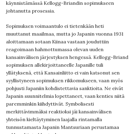
käynnistämässä Kellogg-Briandin sopimukseen
johtanutta prosessia.
Sopimuksen voimaantulo ei tietenkään heti
muuttanut maailmaa, mutta jo Japanin vuonna 1931
aloittamaan sotaan Kiinaa vastaan jouduttiin
reagoimaan hahmottumassa olevan uuden
kansainvälisen järjestyksen hengessä. Kellogg-Briand
sopimuksen allekirjoittaneelle Japanille tuli
yllätyksenä, että Kansainliitto ei vain katsonut sen
syyllistyneen sopimuksen rikkomukseen, vaan myös
pohjusti Japaniin kohdistettavia sanktioita. Ne eivät
Japanin suunnitelmia lopettaneet, vaan kenties niitä
paremminkin kiihdyttivät. Symbolisesti
merkittävimmäksi reaktioksi jäi kansainvälisen
yhteisön kieltäytyminen laajalla rintamalla
tunnustamasta Japanin Mantsuriaan perustamaa