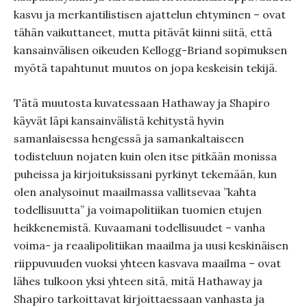
kasvu ja merkantilistisen ajattelun ehtyminen – ovat
tähän vaikuttaneet, mutta pitävät kiinni siitä, että
kansainvälisen oikeuden Kellogg-Briand sopimuksen
myötä tapahtunut muutos on jopa keskeisin tekijä.
Tätä muutosta kuvatessaan Hathaway ja Shapiro
käyvät läpi kansainvälistä kehitystä hyvin
samanlaisessa hengessä ja samankaltaiseen
todisteluun nojaten kuin olen itse pitkään monissa
puheissa ja kirjoituksissani pyrkinyt tekemään, kun
olen analysoinut maailmassa vallitsevaa ”kahta
todellisuutta” ja voimapolitiikan tuomien etujen
heikkenemistä. Kuvaamani todellisuudet – vanha
voima- ja reaalipolitiikan maailma ja uusi keskinäisen
riippuvuuden vuoksi yhteen kasvava maailma – ovat
lähes tulkoon yksi yhteen sitä, mitä Hathaway ja
Shapiro tarkoittavat kirjoittaessaan vanhasta ja