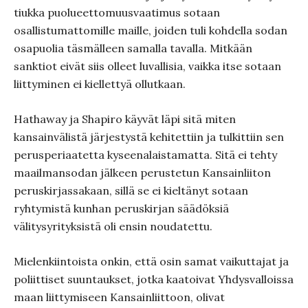
tiukka puolueettomuusvaatimus sotaan
osallistumattomille maille, joiden tuli kohdella sodan
osapuolia täsmälleen samalla tavalla. Mitkään
sanktiot eivät siis olleet luvallisia, vaikka itse sotaan
liittyminen ei kiellettyä ollutkaan.
Hathaway ja Shapiro käyvät läpi sitä miten
kansainvälistä järjestystä kehitettiin ja tulkittiin sen
perusperiaatetta kyseenalaistamatta. Sitä ei tehty
maailmansodan jälkeen perustetun Kansainliiton
peruskirjassakaan, sillä se ei kieltänyt sotaan
ryhtymistä kunhan peruskirjan säädöksiä
välitysyrityksistä oli ensin noudatettu.
Mielenkiintoista onkin, että osin samat vaikuttajat ja
poliittiset suuntaukset, jotka kaatoivat Yhdysvalloissa
maan liittymiseen Kansainliittoon, olivat