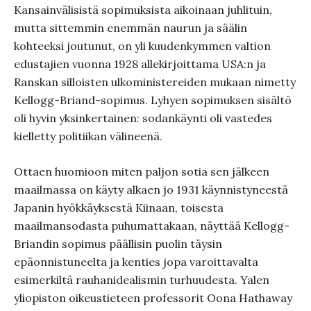
Kansainvälisistä sopimuksista aikoinaan juhlituin,
mutta sittemmin enemmän naurun ja säälin
kohteeksi joutunut, on yli kuudenkymmen valtion
edustajien vuonna 1928 allekirjoittama USA:n ja
Ranskan silloisten ulkoministereiden mukaan nimetty
Kellogg-Briand-sopimus. Lyhyen sopimuksen sisältö
oli hyvin yksinkertainen: sodankäynti oli vastedes
kielletty politiikan välineenä.
Ottaen huomioon miten paljon sotia sen jälkeen
maailmassa on käyty alkaen jo 1931 käynnistyneestä
Japanin hyökkäyksestä Kiinaan, toisesta
maailmansodasta puhumattakaan, näyttää Kellogg-
Briandin sopimus päällisin puolin täysin
epäonnistuneelta ja kenties jopa varoittavalta
esimerkiltä rauhanidealismin turhuudesta. Yalen
yliopiston oikeustieteen professorit Oona Hathaway