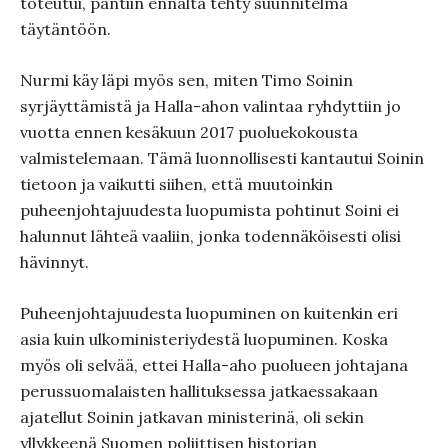
toteutui, pantiin ennalta tehty suunnitelma
täytäntöön.
Nurmi käy läpi myös sen, miten Timo Soinin
syrjäyttämistä ja Halla-ahon valintaa ryhdyttiin jo
vuotta ennen kesäkuun 2017 puoluekokousta
valmistelemaan. Tämä luonnollisesti kantautui Soinin
tietoon ja vaikutti siihen, että muutoinkin
puheenjohtajuudesta luopumista pohtinut Soini ei
halunnut lähteä vaaliin, jonka todennäköisesti olisi
hävinnyt.
Puheenjohtajuudesta luopuminen on kuitenkin eri
asia kuin ulkoministeriydestä luopuminen. Koska
myös oli selvää, ettei Halla-aho puolueen johtajana
perussuomalaisten hallituksessa jatkaessakaan
ajatellut Soinin jatkavan ministerinä, oli sekin
yllykkeenä Suomen poliittisen historian