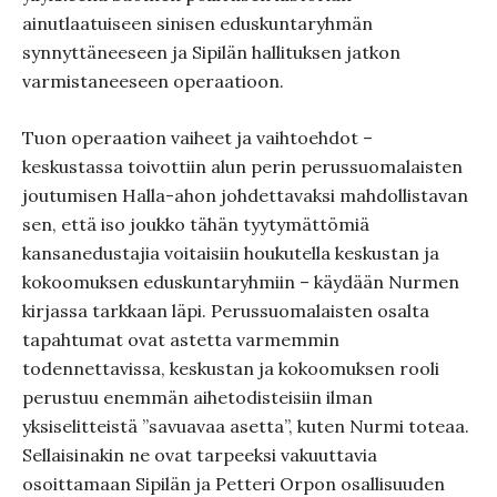
ainutlaatuiseen sinisen eduskuntaryhmän
synnyttäneeseen ja Sipilän hallituksen jatkon
varmistaneeseen operaatioon.
Tuon operaation vaiheet ja vaihtoehdot –
keskustassa toivottiin alun perin perussuomalaisten
joutumisen Halla-ahon johdettavaksi mahdollistavan
sen, että iso joukko tähän tyytymättömiä
kansanedustajia voitaisiin houkutella keskustan ja
kokoomuksen eduskuntaryhmiin – käydään Nurmen
kirjassa tarkkaan läpi. Perussuomalaisten osalta
tapahtumat ovat astetta varmemmin
todennettavissa, keskustan ja kokoomuksen rooli
perustuu enemmän aihetodisteisiin ilman
yksiselitteistä ”savuavaa asetta”, kuten Nurmi toteaa.
Sellaisinakin ne ovat tarpeeksi vakuuttavia
osoittamaan Sipilän ja Petteri Orpon osallisuuden