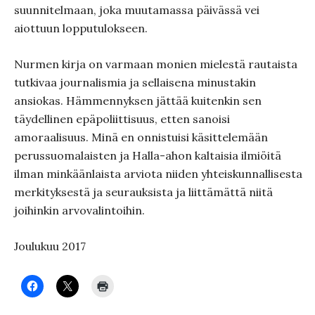
suunnitelmaan, joka muutamassa päivässä vei
aiottuun lopputulokseen.
Nurmen kirja on varmaan monien mielestä rautaista
tutkivaa journalismia ja sellaisena minustakin
ansiokas. Hämmennyksen jättää kuitenkin sen
täydellinen epäpoliittisuus, etten sanoisi
amoraalisuus. Minä en onnistuisi käsittelemään
perussuomalaisten ja Halla-ahon kaltaisia ilmiöitä
ilman minkäänlaista arviota niiden yhteiskunnallisesta
merkityksestä ja seurauksista ja liittämättä niitä
joihinkin arvovalintoihin.
Joulukuu 2017