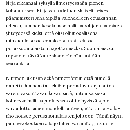
kirja aikaansai syksyllä ilmestyessään pienen
kohahduksen. Kirjassa todetaan yksiselitteisesti
pääministeri Juha Sipilän valehdelleen eduskunnan
edessä, kun hän kesäkuussa hallituspohjan uusimisen
yhteydessä kielsi, että olisi ollut osallisena
minkäänlaisessa ennakkosuunnittelussa
perussuomalaisten hajottamiseksi. Suomalaiseen
tapaan ei tästä kuitenkaan ole ollut mitään
seurauksia.
Nurmen lukuisiin sekä nimettömiin että nimellä
annettuihin haastatteluihin perustuva kirja antaa
varsin vakuuttavan kuvan siitä, miten kaikissa
kolmessa hallituspuolueessa oltiin hyvissä ajoin
varauduttu siihen mahdollisuuteen, että Jussi Halla-
aho nousee perussuomalaisten johtoon. Tämä näytti
puoluekokouksen alla jo lähes varmalta, ja kun se