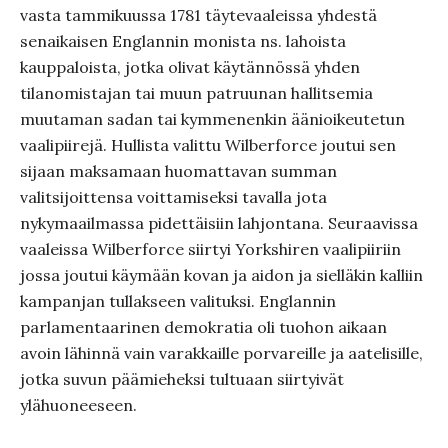
vasta tammikuussa 1781 täytevaaleissa yhdestä
senaikaisen Englannin monista ns. lahoista
kauppaloista, jotka olivat käytännössä yhden
tilanomistajan tai muun patruunan hallitsemia
muutaman sadan tai kymmenenkin äänioikeutetun
vaalipiirejä. Hullista valittu Wilberforce joutui sen
sijaan maksamaan huomattavan summan
valitsijoittensa voittamiseksi tavalla jota
nykymaailmassa pidettäisiin lahjontana. Seuraavissa
vaaleissa Wilberforce siirtyi Yorkshiren vaalipiiriin
jossa joutui käymään kovan ja aidon ja sielläkin kalliin
kampanjan tullakseen valituksi. Englannin
parlamentaarinen demokratia oli tuohon aikaan
avoin lähinnä vain varakkaille porvareille ja aatelisille,
jotka suvun päämieheksi tultuaan siirtyivät
ylähuoneeseen.