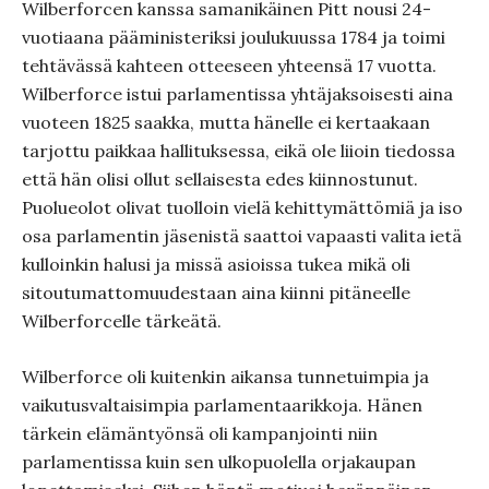
Wilberforcen kanssa samanikäinen Pitt nousi 24-
vuotiaana pääministeriksi joulukuussa 1784 ja toimi
tehtävässä kahteen otteeseen yhteensä 17 vuotta.
Wilberforce istui parlamentissa yhtäjaksoisesti aina
vuoteen 1825 saakka, mutta hänelle ei kertaakaan
tarjottu paikkaa hallituksessa, eikä ole liioin tiedossa
että hän olisi ollut sellaisesta edes kiinnostunut.
Puolueolot olivat tuolloin vielä kehittymättömiä ja iso
osa parlamentin jäsenistä saattoi vapaasti valita ietä
kulloinkin halusi ja missä asioissa tukea mikä oli
sitoutumattomuudestaan aina kiinni pitäneelle
Wilberforcelle tärkeätä.
Wilberforce oli kuitenkin aikansa tunnetuimpia ja
vaikutusvaltaisimpia parlamentaarikkoja. Hänen
tärkein elämäntyönsä oli kampanjointi niin
parlamentissa kuin sen ulkopuolella orjakaupan