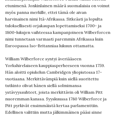
etunimenä. Jonkinlainen määrä suomalaisia on voinut
myös panna merkille, ettei tämä ole aivan
harvinainen nimi Itä-Afrikassa. Sitkeästi ja lopulta
tuloksellisesti orjakaupan lopettamiseksi 1700- ja
1800-lukujen vaihteessa kampanjoineen Wilberforcen
nimi tunnetaan varmasti paremmin Afrikassa kuin
Euroopassa Iso-Britanniaa lukuun ottamatta.
William Wilberforce syntyi äveriääseen
Yorkshirelaiseen kauppiasperheeseen vuonna 1759.
Hän aloitti opiskelun Cambridgen yliopistossa 17-
vuotiaana. Merkittävämpiä kuin siellä suoritettu
tutkinto olivat hänen siellä solmimansa
ystävyyssuhteet, joista merkittävin oli William Pitt
nuoremman kanssa. Syyskuussa 1780 Wilberforce ja
Pitt pyrkivät ensimmäistä kertaa parlamenttiin.
Edellinen valittiin mutta jälkimmäinen pääsi sinne