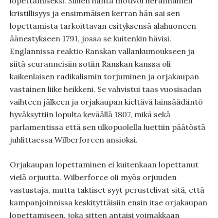
lopettamiseksi. Siihen häntä motivoi herännäinen
kristillisyys ja ensimmäisen kerran hän sai sen
lopettamista tarkoittavan esityksensä alahuoneen
äänestykseen 1791, jossa se kuitenkin hävisi.
Englannissa reaktio Ranskan vallankumoukseen ja
siitä seuranneisiin sotiin Ranskan kanssa oli
kaikenlaisen radikalismin torjuminen ja orjakaupan
vastainen liike heikkeni. Se vahvistui taas vuosisadan
vaihteen jälkeen ja orjakaupan kieltävä lainsäädäntö
hyväksyttiin lopulta keväällä 1807, mikä sekä
parlamentissa että sen ulkopuolella luettiin päätöstä
juhlittaessa Wilberforcen ansioksi.
Orjakaupan lopettaminen ei kuitenkaan lopettanut
vielä orjuutta. Wilberforce oli myös orjuuden
vastustaja, mutta taktiset syyt perustelivat sitä, että
kampanjoinnissa keskityttäisiin ensin itse orjakaupan
lopettamiseen, joka sitten antaisi voimakkaan