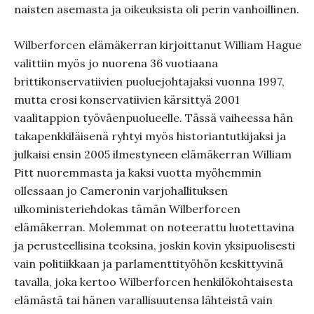
naisten asemasta ja oikeuksista oli perin vanhoillinen.
Wilberforcen elämäkerran kirjoittanut William Hague
valittiin myös jo nuorena 36 vuotiaana
brittikonservatiivien puoluejohtajaksi vuonna 1997,
mutta erosi konservatiivien kärsittyä 2001
vaalitappion työväenpuolueelle. Tässä vaiheessa hän
takapenkkiläisenä ryhtyi myös historiantutkijaksi ja
julkaisi ensin 2005 ilmestyneen elämäkerran William
Pitt nuoremmasta ja kaksi vuotta myöhemmin
ollessaan jo Cameronin varjohallituksen
ulkoministeriehdokas tämän Wilberforcen
elämäkerran. Molemmat on noteerattu luotettavina
ja perusteellisina teoksina, joskin kovin yksipuolisesti
vain politiikkaan ja parlamenttityöhön keskittyvinä
tavalla, joka kertoo Wilberforcen henkilökohtaisesta
elämästä tai hänen varallisuutensa lähteistä vain