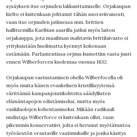
sysäyksen itse orjuuden lakkauttamiselle. Orjakaupan
kielto ei kuitenkaan johtanut tähän suoraviivaisesti,
vaan itse orjuuden jatkuessa mm. brittien
hallitsemilla Karibian saarilla jatkui myös laiton
orjakauppa, jota maailman mahtavin brittilaivasto ei
yrityksistään huolimatta kyennyt kokonaan
estämään. Parlamentissa orjuus kumottiin vasta juuri
ennen Wilberforcen kuolemaa vuonna 1832.
Orjakaupan vastustamisen ohella Wilberfocella oli
myös muita hänen evankelisen kristillisyytensä
värittämiä kampanjointikohteita säädyllisten
elämäntapojen edistämiseksi, mutta myös
vankilaolojen kohentamiseksi. Mikään radikaali
uudistaja Wilberforce ei kuitenkaan ollut, vaan
pikemmin konservatiivi, jolta ei herunut myötätuntoa
työväestön orastaville vaatimuksille ja jonka käsitys