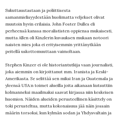
Sukuttaustastaan ja poliittisesta
samanmielisyydestään huolimatta veljekset olivat
muutoin hyvin erilaisia. John Foster Dulles eli
perheensä kanssa moralististen oppiensa mukaisesti,
mutta Allen oli Kinzlerin kuvauksen mukaan notoori
naisten mies joka ei erityisemmin yrittänytkään
peitellä uskottomuuttaan vaimoltaan.
Stephen Kinzer ei ole historiantutkija vaan journalisti,
joka aiemmin on kirjoittanut mm. Iranista ja Keski-
Amerikasta. Se selittää sen miksi Iran ja Guatemala ja
yleensä USA:n toimet alueilla joita aikanaan kutsuttiin
kolmanneksi maailmaksi saavat kirjassa niin keskeisen
huomion. Näiden alueiden perusteellinen käsittely on
toki perusteltua, mutta kokonaisuus jää näin jossain
määrin torsoksi, kun kylmän sodan ja Yhdysvaltain ja