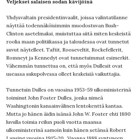
Veljekset salaisen sodan kävijöinä
Yhdysvaltain presidentinvaalit, joissa valintatilanne
näyttää todennäköisimmin muodostuvan Bush-
Clinton asetelmaksi, muistuttaa siitä miten keskeistä
roolia maan politiikassa ja taloudessa ovat tunnetut
suvut näytelleet. Taftit, Rooseveltit, Rockefellerit,
Romneyt ja Kennedyt ovat tunnetuimmat esimerkit.
Vähemmän tunnettua on, että myös Dullesit ovat
useassa sukupolvessa olleet keskeisiä vaikuttajia.
Tunnetuin Dulles on vuosina 1953-59 ulkoministerinä
toiminut John Foster Dulles, jonka nimeä
Washingtonin kansainvälinen lentokenttä kantaa.
Mutta jo hänen äidin isänsä John W. Foster ehti 1890
luvulla toimia reilun puoli vuotta maansa
ulkoministerinä samoin kuin hänen setänsä Robert
Lansing vuosina 1915-20. Vuonna 1888 syntyneen