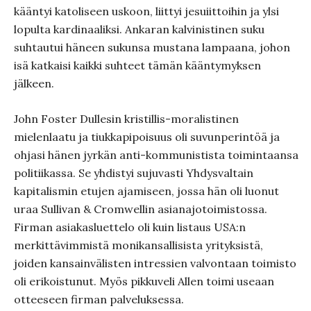
kääntyi katoliseen uskoon, liittyi jesuiittoihin ja ylsi
lopulta kardinaaliksi. Ankaran kalvinistinen suku
suhtautui häneen sukunsa mustana lampaana, johon
isä katkaisi kaikki suhteet tämän kääntymyksen
jälkeen.
John Foster Dullesin kristillis-moralistinen
mielenlaatu ja tiukkapipoisuus oli suvunperintöä ja
ohjasi hänen jyrkän anti-kommunistista toimintaansa
politiikassa. Se yhdistyi sujuvasti Yhdysvaltain
kapitalismin etujen ajamiseen, jossa hän oli luonut
uraa Sullivan & Cromwellin asianajotoimistossa.
Firman asiakasluettelo oli kuin listaus USA:n
merkittävimmistä monikansallisista yrityksistä,
joiden kansainvälisten intressien valvontaan toimisto
oli erikoistunut. Myös pikkuveli Allen toimi useaan
otteeseen firman palveluksessa.