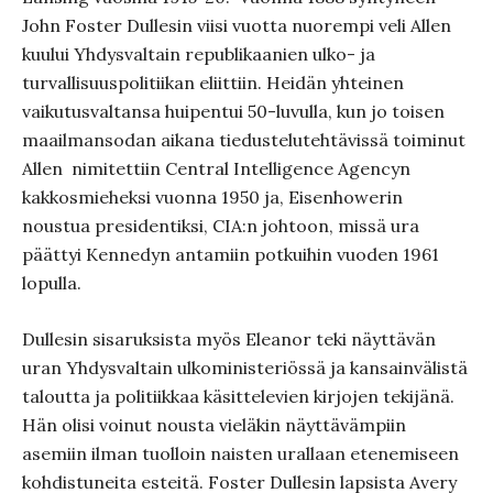
John Foster Dullesin viisi vuotta nuorempi veli Allen
kuului Yhdysvaltain republikaanien ulko- ja
turvallisuuspolitiikan eliittiin. Heidän yhteinen
vaikutusvaltansa huipentui 50-luvulla, kun jo toisen
maailmansodan aikana tiedustelutehtävissä toiminut
Allen nimitettiin Central Intelligence Agencyn
kakkosmieheksi vuonna 1950 ja, Eisenhowerin
noustua presidentiksi, CIA:n johtoon, missä ura
päättyi Kennedyn antamiin potkuihin vuoden 1961
lopulla.
Dullesin sisaruksista myös Eleanor teki näyttävän
uran Yhdysvaltain ulkoministeriössä ja kansainvälistä
taloutta ja politiikkaa käsittelevien kirjojen tekijänä.
Hän olisi voinut nousta vieläkin näyttävämpiin
asemiin ilman tuolloin naisten urallaan etenemiseen
kohdistuneita esteitä. Foster Dullesin lapsista Avery