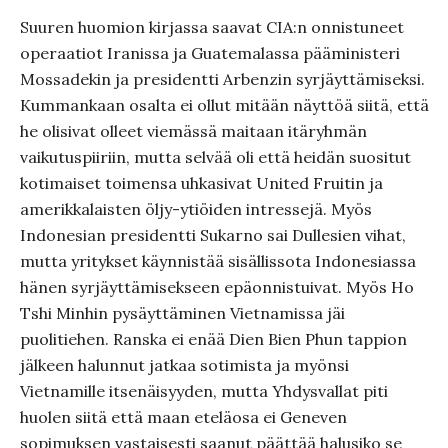
Suuren huomion kirjassa saavat CIA:n onnistuneet
operaatiot Iranissa ja Guatemalassa pääministeri
Mossadekin ja presidentti Arbenzin syrjäyttämiseksi.
Kummankaan osalta ei ollut mitään näyttöä siitä, että
he olisivat olleet viemässä maitaan itäryhmän
vaikutuspiiriin, mutta selvää oli että heidän suositut
kotimaiset toimensa uhkasivat United Fruitin ja
amerikkalaisten öljy-ytiöiden intressejä. Myös
Indonesian presidentti Sukarno sai Dullesien vihat,
mutta yritykset käynnistää sisällissota Indonesiassa
hänen syrjäyttämisekseen epäonnistuivat. Myös Ho
Tshi Minhin pysäyttäminen Vietnamissa jäi
puolitiehen. Ranska ei enää Dien Bien Phun tappion
jälkeen halunnut jatkaa sotimista ja myönsi
Vietnamille itsenäisyyden, mutta Yhdysvallat piti
huolen siitä että maan eteläosa ei Geneven
sopimuksen vastaisesti saanut päättää halusiko se