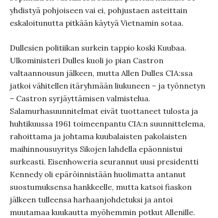
yhdistyä pohjoiseen vai ei, pohjustaen asteittain
eskaloitunutta pitkään käytyä Vietnamin sotaa.
Dullesien politiikan surkein tappio koski Kuubaa.
Ulkoministeri Dulles kuoli jo pian Castron
valtaannousun jälkeen, mutta Allen Dulles CIA:ssa
jatkoi vähitellen itäryhmään liukuneen – ja työnnetyn
– Castron syrjäyttämisen valmistelua.
Salamurhasuunnitelmat eivät tuottaneet tulosta ja
huhtikuussa 1961 toimeenpantu CIA:n suunnittelema,
rahoittama ja johtama kuubalaisten pakolaisten
maihinnousuyritys Sikojen lahdella epäonnistui
surkeasti. Eisenhoweria seurannut uusi presidentti
Kennedy oli epäröinnistään huolimatta antanut
suostumuksensa hankkeelle, mutta katsoi fiaskon
jälkeen tulleensa harhaanjohdetuksi ja antoi
muutamaa kuukautta myöhemmin potkut Allenille.