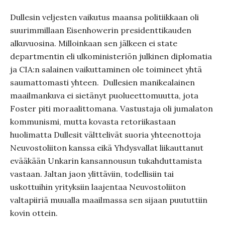
Dullesin veljesten vaikutus maansa politiikkaan oli
suurimmillaan Eisenhowerin presidenttikauden
alkuvuosina. Milloinkaan sen jälkeen ei state
departmentin eli ulkoministeriön julkinen diplomatia
ja CIA:n salainen vaikuttaminen ole toimineet yhtä
saumattomasti yhteen. Dullesien manikealainen
maailmankuva ei sietänyt puolueettomuutta, jota
Foster piti moraalittomana. Vastustaja oli jumalaton
kommunismi, mutta kovasta retoriikastaan
huolimatta Dullesit välttelivät suoria yhteenottoja
Neuvostoliiton kanssa eikä Yhdysvallat liikauttanut
evääkään Unkarin kansannousun tukahduttamista
vastaan. Jaltan jaon ylittäviin, todellisiin tai
uskottuihin yrityksiin laajentaa Neuvostoliiton
valtapiiriä muualla maailmassa sen sijaan puututtiin
kovin ottein.