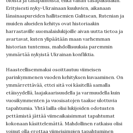
oloista ja tasapainoista, ehkä vähän tasapaksuakin.
Erityisesti nyky-Ukrainaan kuuluvien, aikanaan
länsinaapureiden hallitsemien Galitsean, Rutenian ja
muiden alueiden kehitys ovat historiaakin
harrastaville suomalaislukijoille aivan uutta tietoa ja
avartavat, kuten ylipäätään maan varhemman
historian tuntemus, mahdollisuuksia paremmin
ymmärtää nykyistä Ukrainan konfliktia.
Haasteellisemmaksi osoittautuu viimeisen
parinkymmenen vuoden kehityksen kuvaaminen. On
ymmärrettävää, ettei sitä voi käsitellä samalla
etäisyydellä, laajakaarisuudella ja varmuudella kuin
vuosikymmenten ja vuosisatojen taakse ulottuvia
tapahtumia. Yhtä lailla olisi lukijoiden odotusten
pettämistä jättää viimeaikaisimmat tapahtumat
kokonaan käsittelemättä. Mahdollinen ratkaisu olisi
voinut olla erottaa viimeisimpien tapahtuminen