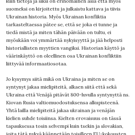
kuin tietoja ja siksi on erinomainen asia että myös
suomeksi on kirjoitettu ja julkaistu kattava ja tiivis
Ukrainan historia. Myös Ukrainan konfliktia
tarkasteltaessa pätee se, että se joka ei tunne ja
tiedä mistä ja miten tähän päivään on tultu, ei
myöskään voi ymmärtää nykyisyyttä ja jää helposti
historiallisten myyttien vangiksi. Historian käyttö ja
väärinkäyttö on oleellinen osa Ukrainan konfliktiin
liittyvää informaatiosotaa.
Jo kysymys siitä mikä on Ukraina ja miten se on
syntynyt jakaa mielipiteitä, alkaen siitä että sekä
Ukraina että Venäjä pitävät 800-luvulla syntynyttä ns.
Kiovan Rusia valtiomuodostuksensa alkupisteenä.
Yhtä lailla mielipiteitä jakaa ukrainan ja venäjän
kielien suhde toisiinsa. Kielten erovaisuus on tässä
tapauksessa tosin selvempi kuin tsekin ja slovakian,
joita tätä nykyä käännetään toisilleen EU-kokousten