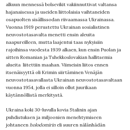
alkuun mennessä bolsevikit vakiinnuttivat valtansa
hajanaisessa ja useiden liittolaisia vaihtaneiden
osapuolten sisällissodan riivaamassa Ukrainassa.
Vuonna 1919 perustettu Ukrainan sosialistinen
neuvostotasavalta menetti ensin aleuita
naapureilleen, mutta laajentui taas nykyisiin
rajoihinsa vuodesta 1939 alkaen, kun ensin Puolan ja
sitten Romanian ja Tshekkoslovakian hallitsemia
alueita liitettiin maahan. Viimeisin liitos ennen
itsenäisyyttä oli Krimin siirtäminen Venäjän
neuvostotasavallasta Ukrainan neuvostotasavaltaan
vuonna 1954, jolla ei silloin ollut juurikaan
käytännöllistä merkitystä.
Ukraina koki 30-luvulla kovia Stalinin ajan
puhdistuksen ja miljoonien menehtymiseen
johtaneen
holodomirin
eli suuren nälänhädän