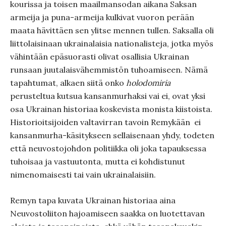
kourissa ja toisen maailmansodan aikana Saksan
armeija ja puna-armeija kulkivat vuoron perään
maata hävittäen sen ylitse mennen tullen. Saksalla oli
liittolaisinaan ukrainalaisia nationalisteja, jotka myös
vähintään epäsuorasti olivat osallisia Ukrainan
runsaan juutalaisvähemmistön tuhoamiseen. Nämä
tapahtumat, alkaen siitä onko
holodomiria
perusteltua kutsua kansanmurhaksi vai ei, ovat yksi
osa Ukrainan historiaa koskevista monista kiistoista.
Historioitsijoiden valtavirran tavoin Remykään ei
kansanmurha-käsitykseen sellaisenaan yhdy, todeten
että neuvostojohdon politiikka oli joka tapauksessa
tuhoisaa ja vastuutonta, mutta ei kohdistunut
nimenomaisesti tai vain ukrainalaisiin.
Remyn tapa kuvata Ukrainan historiaa aina
Neuvostoliiton hajoamiseen saakka on luotettavan