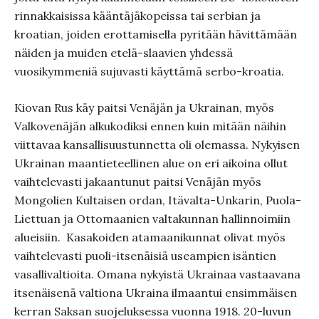
rinnakkaisissa kääntäjäkopeissa tai serbian ja
kroatian, joiden erottamisella pyritään hävittämään
näiden ja muiden etelä-slaavien yhdessä
vuosikymmeniä sujuvasti käyttämä serbo-kroatia.
Kiovan Rus käy paitsi Venäjän ja Ukrainan, myös
Valkovenäjän alkukodiksi ennen kuin mitään näihin
viittavaa kansallisuustunnetta oli olemassa. Nykyisen
Ukrainan maantieteellinen alue on eri aikoina ollut
vaihtelevasti jakaantunut paitsi Venäjän myös
Mongolien Kultaisen ordan, Itävalta-Unkarin, Puola-
Liettuan ja Ottomaanien valtakunnan hallinnoimiin
alueisiin. Kasakoiden atamaanikunnat olivat myös
vaihtelevasti puoli-itsenäisiä useampien isäntien
vasallivaltioita. Omana nykyistä Ukrainaa vastaavana
itsenäisenä valtiona Ukraina ilmaantui ensimmäisen
kerran Saksan suojeluksessa vuonna 1918. 20-luvun