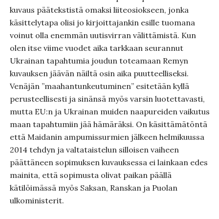
kuvaus päätekstistä omaksi liiteosiokseen, jonka
käsittelytapa olisi jo kirjoittajankin esille tuomana
voinut olla enemmän uutisvirran välittämistä. Kun
olen itse viime vuodet aika tarkkaan seurannut
Ukrainan tapahtumia joudun toteamaan Remyn
kuvauksen jäävän näiltä osin aika puutteelliseksi.
Venäjän ”maahantunkeutuminen” esitetään kyllä
perusteellisesti ja sinänsä myös varsin luotettavasti,
mutta EU:n ja Ukrainan muiden naapureiden vaikutus
maan tapahtumiin jää hämäräksi. On käsittämätöntä
että Maidanin ampumissurmien jälkeen helmikuussa
2014 tehdyn ja valtataistelun silloisen vaiheen
päättäneen sopimuksen kuvauksessa ei lainkaan edes
mainita, että sopimusta olivat paikan päällä
kätilöimässä myös Saksan, Ranskan ja Puolan
ulkoministerit.