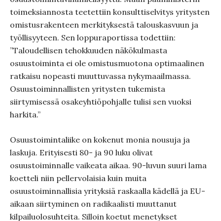
toimeksiannosta teetettiin konsulttiselvitys yritysten
omistusrakenteen merkityksestä talouskasvuun ja
työllisyyteen. Sen loppuraportissa todettiin:
”Taloudellisen tehokkuuden näkökulmasta
osuustoiminta ei ole omistusmuotona optimaalinen
ratkaisu nopeasti muuttuvassa nykymaailmassa.
Osuustoiminnallisten yritysten tukemista
siirtymisessä osakeyhtiöpohjalle tulisi sen vuoksi
harkita.”
Osuustoimintaliike on kokenut monia nousuja ja
laskuja. Erityisesti 80- ja 90 luku olivat
osuustoiminnalle vaikeata aikaa. 90-luvun suuri lama
koetteli niin pellervolaisia kuin muita
osuustoiminnallisia yrityksiä raskaalla kädellä ja EU-
aikaan siirtyminen on radikaalisti muuttanut
kilpailuolosuhteita. Silloin koetut menetykset