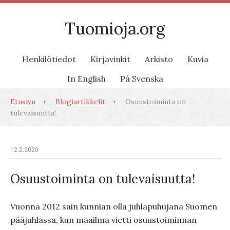
Tuomioja.org
Henkilötiedot
Kirjavinkit
Arkisto
Kuvia
In English
På Svenska
Etusivu
Blogiartikkelit
Osuustoiminta on
tulevaisuutta!
12.2.2020
Osuustoiminta on tulevaisuutta!
Vuonna 2012 sain kunnian olla juhlapuhujana Suomen
pääjuhlassa, kun maailma vietti osuustoiminnan