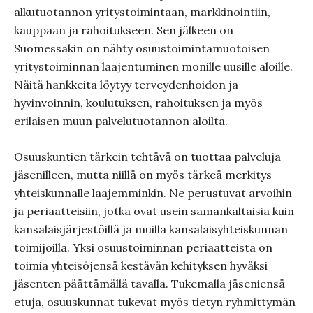
alkutuotannon yritystoimintaan, markkinointiin,
kauppaan ja rahoitukseen. Sen jälkeen on
Suomessakin on nähty osuustoimintamuotoisen
yritystoiminnan laajentuminen monille uusille aloille.
Näitä hankkeita löytyy terveydenhoidon ja
hyvinvoinnin, koulutuksen, rahoituksen ja myös
erilaisen muun palvelutuotannon aloilta.
Osuuskuntien tärkein tehtävä on tuottaa palveluja
jäsenilleen, mutta niillä on myös tärkeä merkitys
yhteiskunnalle laajemminkin. Ne perustuvat arvoihin
ja periaatteisiin, jotka ovat usein samankaltaisia kuin
kansalaisjärjestöillä ja muilla kansalaisyhteiskunnan
toimijoilla. Yksi osuustoiminnan periaatteista on
toimia yhteisöjensä kestävän kehityksen hyväksi
jäsenten päättämällä tavalla. Tukemalla jäseniensä
etuja, osuuskunnat tukevat myös tietyn ryhmittymän