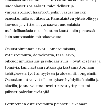
uudenlaiset sosiaaliset, taloudelliset ja
ympäristölliset haasteet, joihin vastaamiseen
osuuskunnilla on tilausta. Kansalaisten yhteisöllisyys,
luovuus ja yritteliäisyys saavat uudenlaisia
mahdollisuuksia osuuskuntien kautta niin pienessä
kuin suuressakin mittakaavassa.
Osuustoiminnan arvot – omatoimisuus,
yhteistoiminta, demokratia, tasa-arvo,
oikeudenmukaisuus ja solidaarisuus – ovat kestäviä ja
toimivia, kun haetaan ratkaisuja kestämättömään
kehitykseen, työttömyyteen ja alueellisiin ongelmiin.
Osuuskunnat voivat olla erityisen hyödyllisiä aloilla ja
alueilla, jonne voittoa tavoittelevat yritykset tai
julkiset palvelut eivät yllä.
Perinteinen osuustoiminta painottui aikanaan