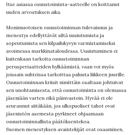
Itse asiassa osuustoiminta-aatteelle on koittanut
uuden arvostuksen aika.
Monimuotoisen osuustoiminnan tulevaisuus ja
menestys edellyttävät siltä uusiutumista ja
sopeutumista sen kilpailukyvyn varmistamiseksi
avoimessa markkinataloudessa. Uusiutuminen ei
kuitenkaan tarkoita osuustoiminnan
perusperiaatteiden hylkäämistä, vaan voi myös
joissain suhteissa tarkoittaa paluuta liikkeen juurille.
Osuustoiminnan kriisit nimittäin osaltaan johtuivat
sen unohtamisesta, että osuustoiminta on olemassa
jäseniään varten eikä päinvastoin. Hyvää ei ole
seurannut siitäkään, jos ulkopuoliset tahot ovat
jäsenistön asemesta pyrkineet ohjaamaan
osuustoiminnallista päätöksentekoa.
Suomen menestyksen avaintekijät ovat osaaminen,