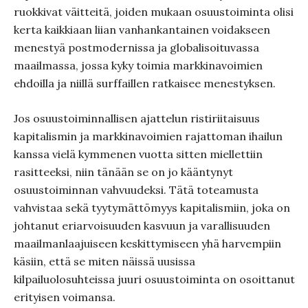
ruokkivat väitteitä, joiden mukaan osuustoiminta olisi
kerta kaikkiaan liian vanhankantainen voidakseen
menestyä postmodernissa ja globalisoituvassa
maailmassa, jossa kyky toimia markkinavoimien
ehdoilla ja niillä surffaillen ratkaisee menestyksen.
Jos osuustoiminnallisen ajattelun ristiriitaisuus
kapitalismin ja markkinavoimien rajattoman ihailun
kanssa vielä kymmenen vuotta sitten miellettiin
rasitteeksi, niin tänään se on jo kääntynyt
osuustoiminnan vahvuudeksi. Tätä toteamusta
vahvistaa sekä tyytymättömyys kapitalismiin, joka on
johtanut eriarvoisuuden kasvuun ja varallisuuden
maailmanlaajuiseen keskittymiseen yhä harvempiin
käsiin, että se miten näissä uusissa
kilpailuolosuhteissa juuri osuustoiminta on osoittanut
erityisen voimansa.