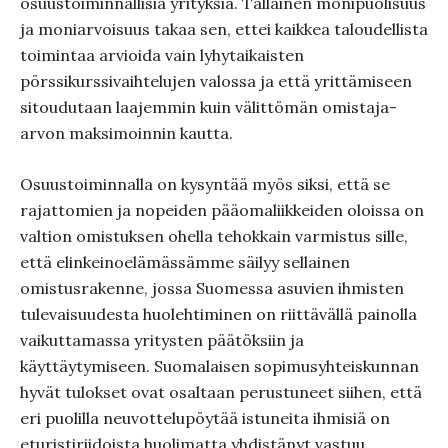
osuustoiminnallisia yrityksiä. Tällainen monipuolisuus
ja moniarvoisuus takaa sen, ettei kaikkea taloudellista
toimintaa arvioida vain lyhytaikaisten
pörssikurssivaihtelujen valossa ja että yrittämiseen
sitoudutaan laajemmin kuin välittömän omistaja-
arvon maksimoinnin kautta.
Osuustoiminnalla on kysyntää myös siksi, että se
rajattomien ja nopeiden pääomaliikkeiden oloissa on
valtion omistuksen ohella tehokkain varmistus sille,
että elinkeinoelämässämme säilyy sellainen
omistusrakenne, jossa Suomessa asuvien ihmisten
tulevaisuudesta huolehtiminen on riittävällä painolla
vaikuttamassa yritysten päätöksiin ja
käyttäytymiseen. Suomalaisen sopimusyhteiskunnan
hyvät tulokset ovat osaltaan perustuneet siihen, että
eri puolilla neuvottelupöytää istuneita ihmisiä on
eturistiriidoista huolimatta yhdistänyt vastuu