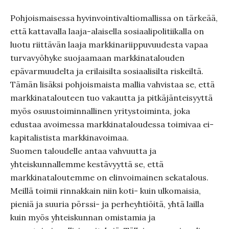
Pohjoismaisessa hyvinvointivaltiomallissa on tärkeää,
että kattavalla laaja-alaisella sosiaalipolitiikalla on
luotu riittävän laaja markkinariippuvuudesta vapaa
turvavyöhyke suojaamaan markkinatalouden
epävarmuudelta ja erilaisilta sosiaalisilta riskeiltä.
Tämän lisäksi pohjoismaista mallia vahvistaa se, että
markkinatalouteen tuo vakautta ja pitkäjänteisyyttä
myös osuustoiminnallinen yritystoiminta, joka
edustaa avoimessa markkinataloudessa toimivaa ei-
kapitalistista markkinavoimaa.
Suomen taloudelle antaa vahvuutta ja
yhteiskunnallemme kestävyyttä se, että
markkinataloutemme on elinvoimainen sekatalous.
Meillä toimii rinnakkain niin koti- kuin ulkomaisia,
pieniä ja suuria pörssi- ja perheyhtiöitä, yhtä lailla
kuin myös yhteiskunnan omistamia ja