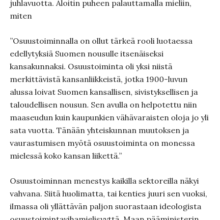
juhlavuotta. Aloitin puheen palauttamalla mieliin,
miten
”Osuustoiminnalla on ollut tärkeä rooli luotaessa
edellytyksiä Suomen nousulle itsenäiseksi
kansakunnaksi. Osuustoiminta oli yksi niistä
merkittävistä kansanliikkeistä, jotka 1900-luvun
alussa loivat Suomen kansallisen, sivistyksellisen ja
taloudellisen nousun. Sen avulla on helpotettu niin
maaseudun kuin kaupunkien vähävaraisten oloja jo yli
sata vuotta. Tänään yhteiskunnan muutoksen ja
vaurastumisen myötä osuustoiminta on monessa
mielessä koko kansan liikettä.”
Osuustoiminnan menestys kaikilla sektoreilla näkyi
vahvana. Siitä huolimatta, tai kenties juuri sen vuoksi,
ilmassa oli yllättävän paljon suorastaan ideologista
osuustoimintavihamielisyyttä. Maan pääministerin