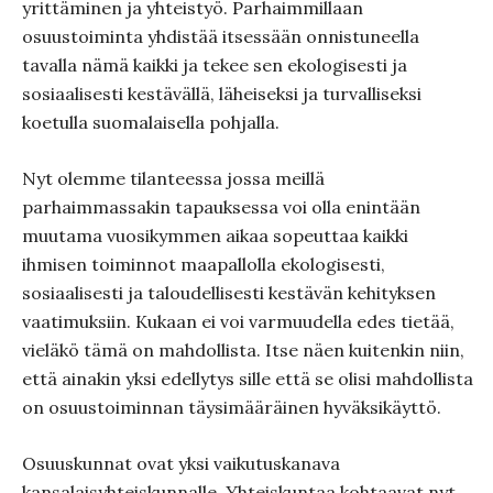
yrittäminen ja yhteistyö. Parhaimmillaan
osuustoiminta yhdistää itsessään onnistuneella
tavalla nämä kaikki ja tekee sen ekologisesti ja
sosiaalisesti kestävällä, läheiseksi ja turvalliseksi
koetulla suomalaisella pohjalla.
Nyt olemme tilanteessa jossa meillä
parhaimmassakin tapauksessa voi olla enintään
muutama vuosikymmen aikaa sopeuttaa kaikki
ihmisen toiminnot maapallolla ekologisesti,
sosiaalisesti ja taloudellisesti kestävän kehityksen
vaatimuksiin. Kukaan ei voi varmuudella edes tietää,
vieläkö tämä on mahdollista. Itse näen kuitenkin niin,
että ainakin yksi edellytys sille että se olisi mahdollista
on osuustoiminnan täysimääräinen hyväksikäyttö.
Osuuskunnat ovat yksi vaikutuskanava
kansalaisyhteiskunnalle. Yhteiskuntaa kohtaavat nyt