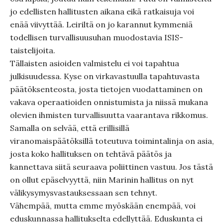
jo edellisten hallitusten aikana eikä ratkaisuja voi
enää viivyttää. Leiriltä on jo karannut kymmeniä
todellisen turvallisuusuhan muodostavia ISIS-
taistelijoita.
Tällaisten asioiden valmistelu ei voi tapahtua
julkisuudessa. Kyse on virkavastuulla tapahtuvasta
päätöksenteosta, josta tietojen vuodattaminen on
vakava operaatioiden onnistumista ja niissä mukana
olevien ihmisten turvallisuutta vaarantava rikkomus.
Samalla on selvää, että erillisillä
viranomaispäätöksillä toteutuva toimintalinja on asia,
josta koko hallituksen on tehtävä päätös ja
kannettava siitä seuraava poliittinen vastuu. Jos tästä
on ollut epäselvyyttä, niin Marinin hallitus on nyt
välikysymysvastauksessaan sen tehnyt.
Vähempää, mutta emme myöskään enempää, voi
eduskunnassa hallitukselta edellyttää. Eduskunta ei