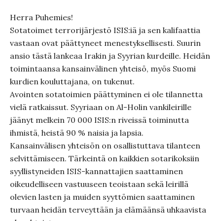
Herra Puhemies!
Sotatoimet terrorijärjestö ISIS:iä ja sen kalifaattia
vastaan ovat päättyneet menestyksellisesti. Suurin
ansio tästä lankeaa Irakin ja Syyrian kurdeille. Heidän
toimintaansa kansainvälinen yhteisö, myös Suomi
kurdien kouluttajana, on tukenut.
Avointen sotatoimien päättyminen ei ole tilannetta
vielä ratkaissut. Syyriaan on Al-Holin vankileirille
jäänyt melkein 70 000 ISIS:n riveissä toiminutta
ihmistä, heistä 90 % naisia ja lapsia.
Kansainvälisen yhteisön on osallistuttava tilanteen
selvittämiseen. Tärkeintä on kaikkien sotarikoksiin
syyllistyneiden ISIS-kannattajien saattaminen
oikeudelliseen vastuuseen teoistaan sekä leirillä
olevien lasten ja muiden syyttömien saattaminen
turvaan heidän terveyttään ja elämäänsä uhkaavista