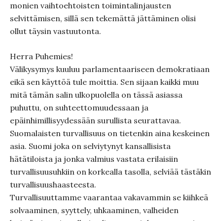
monien vaihtoehtoisten toimintalinjausten
selvittämisen, sillä sen tekemättä jättäminen olisi
ollut täysin vastuutonta.
Herra Puhemies!
Välikysymys kuuluu parlamentaariseen demokratiaan
eikä sen käyttöä tule moittia. Sen sijaan kaikki muu
mitä tämän salin ulkopuolella on tässä asiassa
puhuttu, on suhteettomuudessaan ja
epäinhimillisyydessään surullista seurattavaa.
Suomalaisten turvallisuus on tietenkin aina keskeinen
asia. Suomi joka on selviytynyt kansallisista
hätätiloista ja jonka valmius vastata erilaisiin
turvallisuusuhkiin on korkealla tasolla, selviää tästäkin
turvallisuushaasteesta.
Turvallisuuttamme vaarantaa vakavammin se kiihkeä
solvaaminen, syyttely, uhkaaminen, valheiden