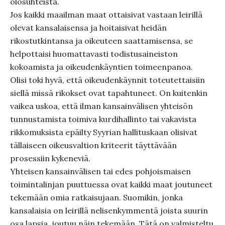
olosuhteista.
Jos kaikki maailman maat ottaisivat vastaan leirillä
olevat kansalaisensa ja hoitaisivat heidän
rikostutkintansa ja oikeuteen saattamisensa, se
helpottaisi huomattavasti todistusaineiston
kokoamista ja oikeudenkäyntien toimeenpanoa.
Olisi toki hyvä, että oikeudenkäynnit toteutettaisiin
siellä missä rikokset ovat tapahtuneet. On kuitenkin
vaikea uskoa, että ilman kansainvälisen yhteisön
tunnustamista toimiva kurdihallinto tai vakavista
rikkomuksista epäilty Syyrian hallituskaan olisivat
tällaiseen oikeusvaltion kriteerit täyttävään
prosessiin kykeneviä.
Yhteisen kansainvälisen tai edes pohjoismaisen
toimintalinjan puuttuessa ovat kaikki maat joutuneet
tekemään omia ratkaisujaan. Suomikin, jonka
kansalaisia on leirillä nelisenkymmentä joista suurin
osa lapsia, joutuu näin tekemään. Tätä on valmisteltu