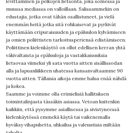
levittäminen ja pelkojen lietsonta, joka somessa ja
muussa mediassa on valloillaan. Salissammekin on
edustajia, jotka ovat tähän osallistuneet, ja vielä
enemmän heitä jotka sitä rohkaisevat ja pyrkivät
käyttämään eripuraisuuden ja epäluulon kylvämiseen
ja omien poliittisten tarkoitusperiensä edistämiseen.
Poliittinen kielenkäyttö on ollut edellisen kerran yhtä
väkivaltaista ja epäluuloja ja vastakkaisuuksia
lietsovaa viimeksi yli sata vuotta sitten sisällissodan
alla ja lapuanliikkeen uhatessa kansanvaltaamme 90
vuotta sitten. Tällaisia aikoja emme halua enää nähdä
ja kokea.
Saamme ja voimme olla erimielisiä hallituksen
toimintalinjasta tässäkin asiassa. Vetoan kuitenkin
kaikkiin, että pysymme asiallisessa ja sivistyneessä
kielenkäytössä emmekä käytä tai vaikenemalla
hyväksy vihapuhetta, uhkailua ja valeuutisia miltään
taholta.