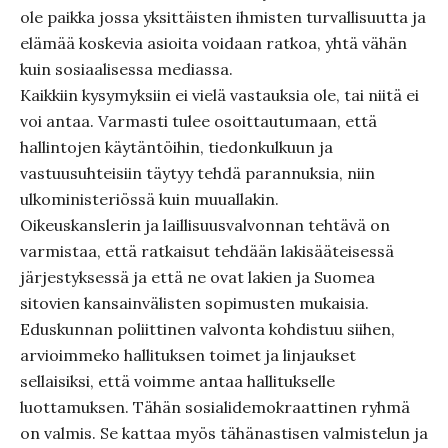
ole paikka jossa yksittäisten ihmisten turvallisuutta ja
elämää koskevia asioita voidaan ratkoa, yhtä vähän
kuin sosiaalisessa mediassa.
Kaikkiin kysymyksiin ei vielä vastauksia ole, tai niitä ei
voi antaa. Varmasti tulee osoittautumaan, että
hallintojen käytäntöihin, tiedonkulkuun ja
vastuusuhteisiin täytyy tehdä parannuksia, niin
ulkoministeriössä kuin muuallakin.
Oikeuskanslerin ja laillisuusvalvonnan tehtävä on
varmistaa, että ratkaisut tehdään lakisääteisessä
järjestyksessä ja että ne ovat lakien ja Suomea
sitovien kansainvälisten sopimusten mukaisia.
Eduskunnan poliittinen valvonta kohdistuu siihen,
arvioimmeko hallituksen toimet ja linjaukset
sellaisiksi, että voimme antaa hallitukselle
luottamuksen. Tähän sosialidemokraattinen ryhmä
on valmis. Se kattaa myös tähänastisen valmistelun ja