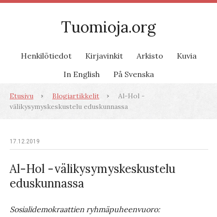
Tuomioja.org
Henkilötiedot
Kirjavinkit
Arkisto
Kuvia
In English
På Svenska
Etusivu
Blogiartikkelit
Al-Hol -
välikysymyskeskustelu eduskunnassa
17.12.2019
Al-Hol -välikysymyskeskustelu
eduskunnassa
Sosialidemokraattien ryhmäpuheenvuoro: