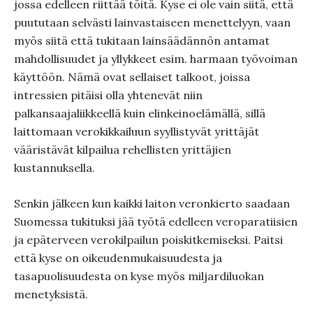
jossa edelleen riittää töitä. Kyse ei ole vain siitä, että
puututaan selvästi lainvastaiseen menettelyyn, vaan
myös siitä että tukitaan lainsäädännön antamat
mahdollisuudet ja yllykkeet esim. harmaan työvoiman
käyttöön. Nämä ovat sellaiset talkoot, joissa
intressien pitäisi olla yhtenevät niin
palkansaajaliikkeellä kuin elinkeinoelämällä, sillä
laittomaan verokikkailuun syyllistyvät yrittäjät
vääristävät kilpailua rehellisten yrittäjien
kustannuksella.
Senkin jälkeen kun kaikki laiton veronkierto saadaan
Suomessa tukituksi jää työtä edelleen veroparatiisien
ja epäterveen verokilpailun poiskitkemiseksi. Paitsi
että kyse on oikeudenmukaisuudesta ja
tasapuolisuudesta on kyse myös miljardiluokan
menetyksistä.