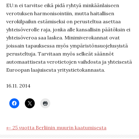
EU:n ei tarvitse eikä pidä ryhtyä minkäänlaiseen
verotuksen harmonisointiin, mutta haitallisen
verokilpailun estämiseksi on perusteltua asettaa
yhteisöverolle raja, jonka alle kansallisin päätöksin ei
yhteisöveroa saa laskea. Minimiverokannat ovat
joissain tapauksessa myös ympäristönsuojelusyistä
perusteltuja. Tarvitaan myös selkeät säännöt
automaattisesta verotietojen vaihdosta ja yhteisestä
Euroopan laajuisesta yritystietokannasta.
16.11. 2014
← 25 vuotta Berliinin muurin kaatumisesta