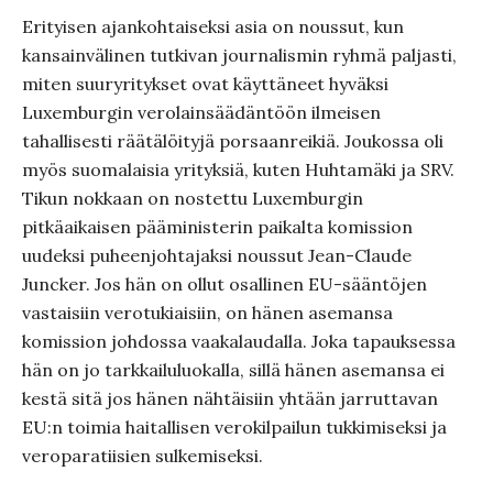
Erityisen ajankohtaiseksi asia on noussut, kun
kansainvälinen tutkivan journalismin ryhmä paljasti,
miten suuryritykset ovat käyttäneet hyväksi
Luxemburgin verolainsäädäntöön ilmeisen
tahallisesti räätälöityjä porsaanreikiä. Joukossa oli
myös suomalaisia yrityksiä, kuten Huhtamäki ja SRV.
Tikun nokkaan on nostettu Luxemburgin
pitkäaikaisen pääministerin paikalta komission
uudeksi puheenjohtajaksi noussut Jean-Claude
Juncker. Jos hän on ollut osallinen EU-sääntöjen
vastaisiin verotukiaisiin, on hänen asemansa
komission johdossa vaakalaudalla. Joka tapauksessa
hän on jo tarkkailuluokalla, sillä hänen asemansa ei
kestä sitä jos hänen nähtäisiin yhtään jarruttavan
EU:n toimia haitallisen verokilpailun tukkimiseksi ja
veroparatiisien sulkemiseksi.