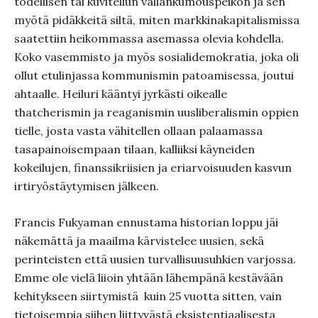
todellisen tai kuvitellun vallankumouspeikon ja sen
myötä pidäkkeitä siltä, miten markkinakapitalismissa
saatettiin heikommassa asemassa olevia kohdella.
Koko vasemmisto ja myös sosialidemokratia, joka oli
ollut etulinjassa kommunismin patoamisessa, joutui
ahtaalle. Heiluri kääntyi jyrkästi oikealle
thatcherismin ja reaganismin uusliberalismin oppien
tielle, josta vasta vähitellen ollaan palaamassa
tasapainoisempaan tilaan, kalliiksi käyneiden
kokeilujen, finanssikriisien ja eriarvoisuuden kasvun
irtiryöstäytymisen jälkeen.
Francis Fukyaman ennustama historian loppu jäi
näkemättä ja maailma kärvistelee uusien, sekä
perinteisten että uusien turvallisuusuhkien varjossa.
Emme ole vielä liioin yhtään lähempänä kestävään
kehitykseen siirtymistä kuin 25 vuotta sitten, vain
tietoisempia siihen liittyvästä eksistentiaalisesta