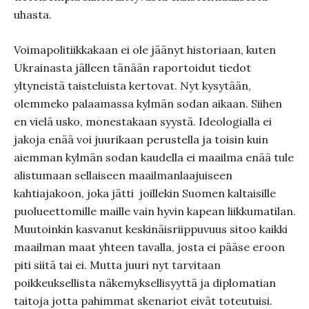
uhasta.
Voimapolitiikkakaan ei ole jäänyt historiaan, kuten
Ukrainasta jälleen tänään raportoidut tiedot
yltyneistä taisteluista kertovat. Nyt kysytään,
olemmeko palaamassa kylmän sodan aikaan. Siihen
en vielä usko, monestakaan syystä. Ideologialla ei
jakoja enää voi juurikaan perustella ja toisin kuin
aiemman kylmän sodan kaudella ei maailma enää tule
alistumaan sellaiseen maailmanlaajuiseen
kahtiajakoon, joka jätti joillekin Suomen kaltaisille
puolueettomille maille vain hyvin kapean liikkumatilan.
Muutoinkin kasvanut keskinäisriippuvuus sitoo kaikki
maailman maat yhteen tavalla, josta ei pääse eroon
piti siitä tai ei. Mutta juuri nyt tarvitaan
poikkeuksellista näkemyksellisyyttä ja diplomatian
taitoja jotta pahimmat skenariot eivät toteutuisi.