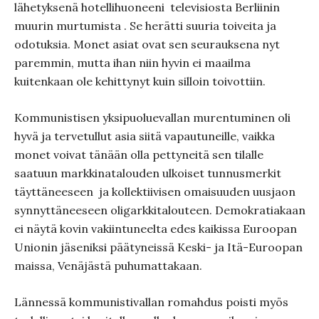
lähetyksenä hotellihuoneeni televisiosta Berliinin
muurin murtumista . Se herätti suuria toiveita ja
odotuksia. Monet asiat ovat sen seurauksena nyt
paremmin, mutta ihan niin hyvin ei maailma
kuitenkaan ole kehittynyt kuin silloin toivottiin.
Kommunistisen yksipuoluevallan murentuminen oli
hyvä ja tervetullut asia siitä vapautuneille, vaikka
monet voivat tänään olla pettyneitä sen tilalle
saatuun markkinatalouden ulkoiset tunnusmerkit
täyttäneeseen ja kollektiivisen omaisuuden uusjaon
synnyttäneeseen oligarkkitalouteen. Demokratiakaan
ei näytä kovin vakiintuneelta edes kaikissa Euroopan
Unionin jäseniksi päätyneissä Keski- ja Itä-Euroopan
maissa, Venäjästä puhumattakaan.
Lännessä kommunistivallan romahdus poisti myös