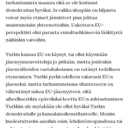
turhautumista maassa eikä se ole koitunut
demokratian hyväksi. Ja vaikka ulospäin on hiljaista
voivat myös etniset jännitteet pian johtaa
uusiutuneisiin yhteenottoihin. Uskottava EU-
perspektiivi olisi parasta ennaltaehkäisevää lääkitystä
näihinkin vaivoihin.
Turkin kanssa EU on käynyt, tai ollut käyvinään
jäsenyysneuvotteluja jo pitkään, mutta joidenkin
jäsenvaltioiden vastahakoisuus on estänyt todellisen
etenemisen. Turkki pyrkii edelleen vakavasti EU:n
jäseneksi, mutta turhautuneisuus tilanteeseen on
vähentänyt uskoa EU-jäsenyyteen, eikä
aiheellisestikin epäreiluksi koettu EU:n suhtautuminen
Turkkiin ole myöskään ole ollut hyväksi Turkin
demokratialle ja kansalaisoikeustilanteelle. Moniin
huolestuttaviin asioihin esim. lehdistönvapaudessa tai