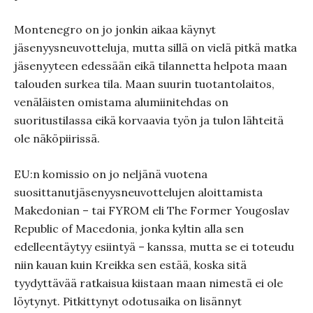
Montenegro on jo jonkin aikaa käynyt
jäsenyysneuvotteluja, mutta sillä on vielä pitkä matka
jäsenyyteen edessään eikä tilannetta helpota maan
talouden surkea tila. Maan suurin tuotantolaitos,
venäläisten omistama alumiinitehdas on
suoritustilassa eikä korvaavia työn ja tulon lähteitä
ole näköpiirissä.
EU:n komissio on jo neljänä vuotena
suosittanutjäsenyysneuvottelujen aloittamista
Makedonian – tai FYROM eli The Former Yougoslav
Republic of Macedonia, jonka kyltin alla sen
edelleentäytyy esiintyä – kanssa, mutta se ei toteudu
niin kauan kuin Kreikka sen estää, koska sitä
tyydyttävää ratkaisua kiistaan maan nimestä ei ole
löytynyt. Pitkittynyt odotusaika on lisännyt