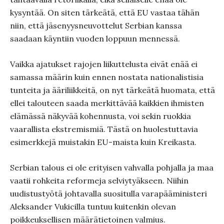
kysyntää. On siten tärkeätä, että EU vastaa tähän
niin, että jäsenyysneuvottelut Serbian kanssa
saadaan käyntiin vuoden loppuun mennessä.
Vaikka ajatukset rajojen liikuttelusta eivät enää ei
samassa määrin kuin ennen nostata nationalistisia
tunteita ja ääriliikkeitä, on nyt tärkeätä huomata, että
ellei talouteen saada merkittävää kaikkien ihmisten
elämässä näkyvää kohennusta, voi sekin ruokkia
vaarallista ekstremismiä. Tästä on huolestuttavia
esimerkkejä muistakin EU-maista kuin Kreikasta.
Serbian talous ei ole erityisen vahvalla pohjalla ja maa
vaatii rohkeita reformeja selviytyäkseen. Niihin
uudistustyötä johtavalla suositulla varapääministeri
Aleksander Vukicilla tuntuu kuitenkin olevan
poikkeuksellisen määrätietoinen valmius.