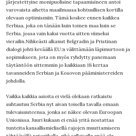
järjestettyine monipuolisine tapaamisineen antoi
varovaista aihetta maailmassa kohtuullisen kortilla
olevaan optimismiin. Tämä koskee ennen kaikkea
Serbiaa, joka on tänään kuin toinen maa kuin se
Serbia, jossa vain kaksi vuotta sitten viimeksi
vierailin.Nihkeästi alkanut Belgradin ja Pristinan
dialogi johti keväällä EU:n välittämään läpimurtoon ja
sopimukseen, jota on myös ryhdytty panemaan
täytäntöön sittemmin jo kaikkiaan 18 kertaa
tavanneiden Serbian ja Kosovon pääministereiden
johdolla.
Vaikka kaikkia asioita ei vielä olekaan ratkaistu
suhtautuu Serbia nyt aivan toisella tavalla omaan
tulevaisuuteensa, jonka se näkee olevan Euroopan
Unionissa. Juuri kukaan ei enää yritä nostattaa
tunteita kansallismielisellä rajojen muuttamiseen
tähtäävällä retoriikalla, eikä sellaiselle enää ole