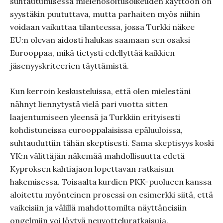
suhtautumisessa mielenosoitusoikeuden käyttöön on
syystäkin puututtava, mutta parhaiten myös niihin
voidaan vaikuttaa tilanteessa, jossa Turkki näkee
EU:n olevan aidosti halukas saamaan sen osaksi
Eurooppaa, mikä tietysti edellyttää kaikkien
jäsenyyskriteerien täyttämistä.
Kun kerroin keskusteluissa, että olen mielestäni
nähnyt liennytystä vielä pari vuotta sitten
laajentumiseen yleensä ja Turkkiin erityisesti
kohdistuneissa eurooppalaisissa epäluuloissa,
suhtauduttiin tähän skeptisesti. Sama skeptisyys koski
YK:n välittäjän näkemää mahdollisuutta edetä
Kyproksen kahtiajaon lopettavan ratkaisun
hakemisessa. Toisaalta kurdien PKK-puolueen kanssa
aloitettu myönteinen prosessi on esimerkki siitä, että
vaikeisiin ja välillä mahdottomilta näyttäneisiin
ongelmiin voi löytyä neuvotteluratkaisuja.