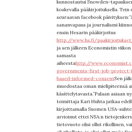
kunnostautui Snowden-tapaukse
koskevalla pääkirjoituksella. Tein
seuraavan facebook päivityksen:”J
sananvapaus ja journalismi kiinno
ensin Hesarin pääkirjoitus
http://www.hs.fi/paakirjoitukse
ja sen jälkeen Economistin viikon 
samasta
aiheesta
http://www.economist.
governments-first-job-protect-i
based-informed-consent
Sen jäl
muodostaa oman mielipiteensä a
käsittelytavasta.”Palaan asiaan ny
toimittaja Kari Huhta jatkaa edell
kirjoittamalla Suomen USA-suhtei
arvioinut ettei NSA:n tietojenker
tietovuoto olisi ollut rikollinen, v