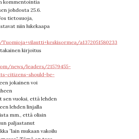
n kommentointia
 sen johdosta 25.6.
os tietosuoja,
stavat niin lukekaapa
t/Tuomioja+vilautti+keskisormea/a1372051580233
takainen kirjoitus
com/news/leaders/21579455-
ts-citizens-should-be-
keen jokainen voi
iheen
t sen vuoksi, että lehden
een lehden linjalla
sta mm., että olisin
uun paljastanut
aikka ”lain mukaan vakoilu