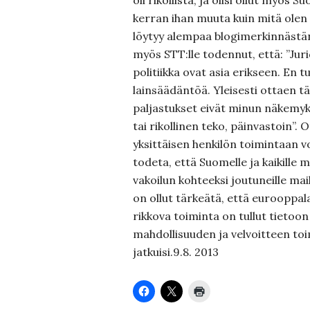
oli rikollista, ja olisi ollut myös
kerran ihan muuta kuin mitä olen
löytyy alempaa blogimerkinnästäni
myös STT:lle todennut, että: ”Juri
politiikka ovat asia erikseen. En 
lainsäädäntöä. Yleisesti ottaen t
paljastukset eivät minun näkemyk
tai rikollinen teko, päinvastoin”
yksittäisen henkilön toimintaan v
todeta, että Suomelle ja kaikille 
vakoilun kohteeksi joutuneille mail
on ollut tärkeätä, että eurooppal
rikkova toiminta on tullut tietoon
mahdollisuuden ja velvoitteen toim
jatkuisi.9.8. 2013