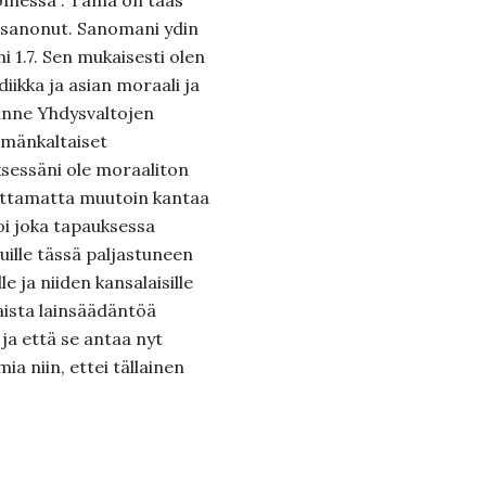
 Suomessa”. Tämä on taas
 sanonut. Sanomani ydin
 1.7. Sen mukaisesti olen
diikka ja asian moraali ja
tunne Yhdysvaltojen
ämänkaltaiset
sessäni ole moraaliton
. Ottamatta muutoin kantaa
oi joka tapauksessa
muille tässä paljastuneen
le ja niiden kansalaisille
aista lainsäädäntöä
 ja että se antaa nyt
ia niin, ettei tällainen