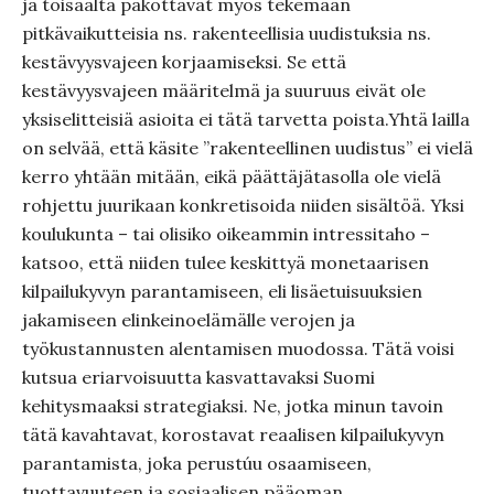
ja toisaalta pakottavat myös tekemään
pitkävaikutteisia ns. rakenteellisia uudistuksia ns.
kestävyysvajeen korjaamiseksi. Se että
kestävyysvajeen määritelmä ja suuruus eivät ole
yksiselitteisiä asioita ei tätä tarvetta poista.Yhtä lailla
on selvää, että käsite ”rakenteellinen uudistus” ei vielä
kerro yhtään mitään, eikä päättäjätasolla ole vielä
rohjettu juurikaan konkretisoida niiden sisältöä. Yksi
koulukunta – tai olisiko oikeammin intressitaho –
katsoo, että niiden tulee keskittyä monetaarisen
kilpailukyvyn parantamiseen, eli lisäetuisuuksien
jakamiseen elinkeinoelämälle verojen ja
työkustannusten alentamisen muodossa. Tätä voisi
kutsua eriarvoisuutta kasvattavaksi Suomi
kehitysmaaksi strategiaksi. Ne, jotka minun tavoin
tätä kavahtavat, korostavat reaalisen kilpailukyvyn
parantamista, joka perustúu osaamiseen,
tuottavuuteen ja sosiaalisen pääoman