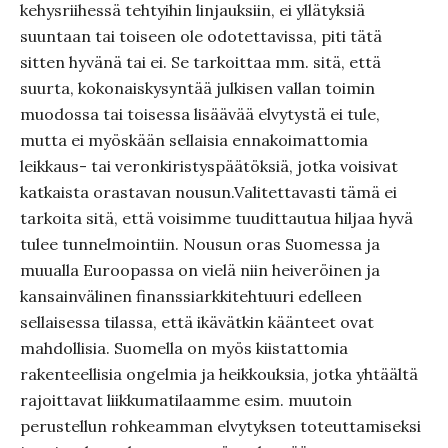
kehysriihessä tehtyihin linjauksiin, ei yllätyksiä
suuntaan tai toiseen ole odotettavissa, piti tätä
sitten hyvänä tai ei. Se tarkoittaa mm. sitä, että
suurta, kokonaiskysyntää julkisen vallan toimin
muodossa tai toisessa lisäävää elvytystä ei tule,
mutta ei myöskään sellaisia ennakoimattomia
leikkaus- tai veronkiristyspäätöksiä, jotka voisivat
katkaista orastavan nousun.Valitettavasti tämä ei
tarkoita sitä, että voisimme tuudittautua hiljaa hyvä
tulee tunnelmointiin. Nousun oras Suomessa ja
muualla Euroopassa on vielä niin heiveröinen ja
kansainvälinen finanssiarkkitehtuuri edelleen
sellaisessa tilassa, että ikävätkin käänteet ovat
mahdollisia. Suomella on myös kiistattomia
rakenteellisia ongelmia ja heikkouksia, jotka yhtäältä
rajoittavat liikkumatilaamme esim. muutoin
perustellun rohkeamman elvytyksen toteuttamiseksi