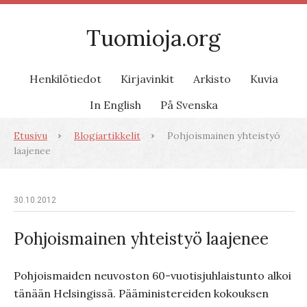
Tuomioja.org
Henkilötiedot
Kirjavinkit
Arkisto
Kuvia
In English
På Svenska
Etusivu
Blogiartikkelit
Pohjoismainen yhteistyö
laajenee
30.10.2012
Pohjoismainen yhteistyö laajenee
Pohjoismaiden neuvoston 60-vuotisjuhlaistunto alkoi
tänään Helsingissä. Pääministereiden kokouksen