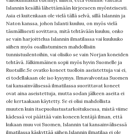
valiokunnassa edennyt siihen, että voimme vastata
Islannin kesällä lähettämään kirjeeseen myönteisesti.
Asia ei kuitenkaan ole vielä tällä selvä, sillä Islannin ja
Naton kanssa, johon Islanti kuuluu, on myös vielä
täsmällisesti sovittava, mitä tehtävään kuuluu, onko
se vain harjoittelua Islannin ilmatilassa vai kuuluuko
siihen myös osallistuminen mahdollisiin
tunnistuslentoihin, vai olisiko se vain Norjan koneiden
tehtävä. Jälkimmäinen sopii myös hyvin Suomelle ja
Ruotsille.Se ovatko koneet tuolloin aseistettuja vai ei,
ei todellakaan ole iso kysymys. Ilmavalvontaa Suomen
tai kansainvälisessä ilmatilassa suorittavat koneet
ovat aina aseistettuja, mutta sodan jälkeen aseita ei
ole kertaakaan käytetty. Se ei olisi mahdollista
muuten kuin itsepuolustustarkoituksessa, mistä viime
kädessä voi päättää vain koneen lentäjä ilman, että
kukaan muu voi Suomen, Islannin tai kansainvälisessä
ilmatilassa käskyttää siihen.Islannin ilmatilaa ei ole