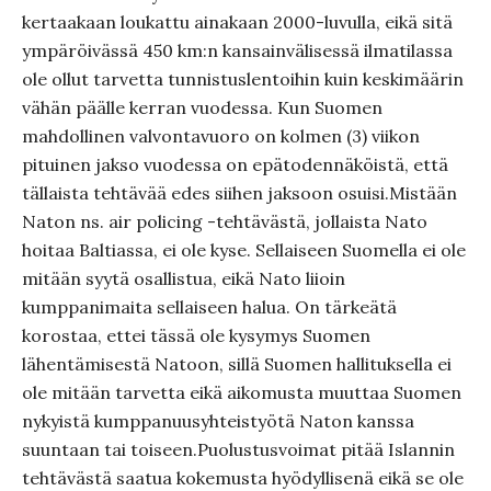
kertaakaan loukattu ainakaan 2000-luvulla, eikä sitä
ympäröivässä 450 km:n kansainvälisessä ilmatilassa
ole ollut tarvetta tunnistuslentoihin kuin keskimäärin
vähän päälle kerran vuodessa. Kun Suomen
mahdollinen valvontavuoro on kolmen (3) viikon
pituinen jakso vuodessa on epätodennäköistä, että
tällaista tehtävää edes siihen jaksoon osuisi.Mistään
Naton ns. air policing -tehtävästä, jollaista Nato
hoitaa Baltiassa, ei ole kyse. Sellaiseen Suomella ei ole
mitään syytä osallistua, eikä Nato liioin
kumppanimaita sellaiseen halua. On tärkeätä
korostaa, ettei tässä ole kysymys Suomen
lähentämisestä Natoon, sillä Suomen hallituksella ei
ole mitään tarvetta eikä aikomusta muuttaa Suomen
nykyistä kumppanuusyhteistyötä Naton kanssa
suuntaan tai toiseen.Puolustusvoimat pitää Islannin
tehtävästä saatua kokemusta hyödyllisenä eikä se ole