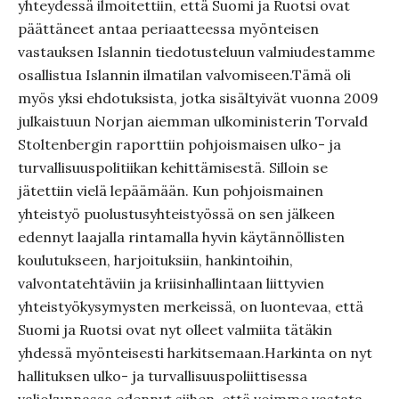
yhteydessä ilmoitettiin, että Suomi ja Ruotsi ovat
päättäneet antaa periaatteessa myönteisen
vastauksen Islannin tiedotusteluun valmiudestamme
osallistua Islannin ilmatilan valvomiseen.Tämä oli
myös yksi ehdotuksista, jotka sisältyivät vuonna 2009
julkaistuun Norjan aiemman ulkoministerin Torvald
Stoltenbergin raporttiin pohjoismaisen ulko- ja
turvallisuuspolitiikan kehittämisestä. Silloin se
jätettiin vielä lepäämään. Kun pohjoismainen
yhteistyö puolustusyhteistyössä on sen jälkeen
edennyt laajalla rintamalla hyvin käytännöllisten
koulutukseen, harjoituksiin, hankintoihin,
valvontatehtäviin ja kriisinhallintaan liittyvien
yhteistyökysymysten merkeissä, on luontevaa, että
Suomi ja Ruotsi ovat nyt olleet valmiita tätäkin
yhdessä myönteisesti harkitsemaan.Harkinta on nyt
hallituksen ulko- ja turvallisuuspoliittisessa