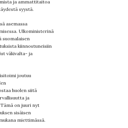
amista ja ammattitaitoa
täydestä syystä.
essä asemassa
amisessa. Ulkoministerinä
ä suomalaisen
tuksista kiinnostuneisiin
lut väkivalta- ja
isitoimi joutuu
den
staa huolen siitä
vallisuutta ja
. Tämä on juuri nyt
tuksen sisäisen
 mukana miettimässä.