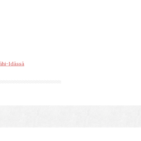
ähi-Idässä