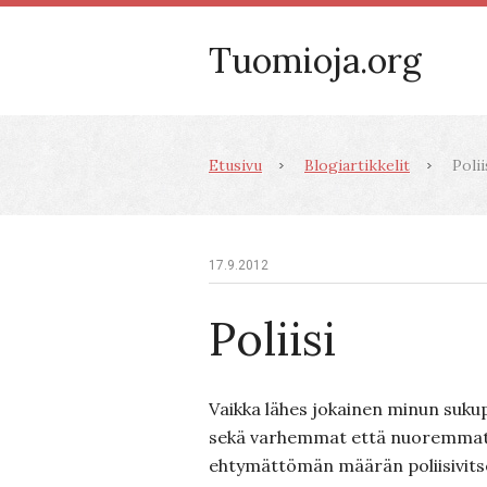
Tuomioja.org
Etusivu
Blogiartikkelit
Polii
17.9.2012
Poliisi
Vaikka lähes jokainen minun suku
sekä varhemmat että nuoremmat 
ehtymättömän määrän poliisivitsej