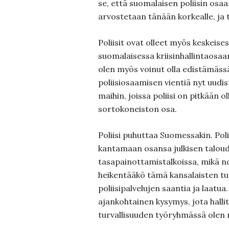
se, että suomalaisen poliisin osa
arvostetaan tänään korkealle, ja 
Poliisit ovat olleet myös keskeis
suomalaisessa kriisinhallintaosa
olen myös voinut olla edistämäss
poliisiosaamisen vientiä nyt uudis
maihin, joissa poliisi on pitkään ol
sortokoneiston osa.
Poliisi puhuttaa Suomessakin. Poli
kantamaan osansa julkisen talou
tasapainottamistalkoissa, mikä no
heikentääkö tämä kansalaisten tur
poliisipalvelujen saantia ja laatua
ajankohtainen kysymys, jota halli
turvallisuuden työryhmässä olen