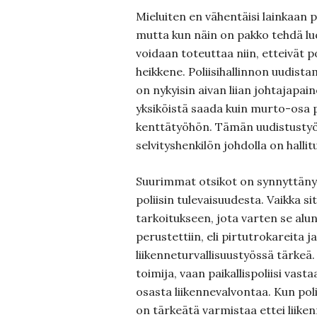
Mieluiten en vähentäisi lainkaan p
mutta kun näin on pakko tehdä lu
voidaan toteuttaa niin, etteivät p
heikkene. Poliisihallinnon uudista
on nykyisin aivan liian johtajapai
yksiköistä saada kuin murto-osa p
kenttätyöhön. Tämän uudistusty
selvityshenkilön johdolla on halli
Suurimmat otsikot on synnyttänyt
poliisin tulevaisuudesta. Vaikka si
tarkoitukseen, jota varten se alun
perustettiin, eli pirtutrokareita
liikenneturvallisuustyössä tärkeä.
toimija, vaan paikallispoliisi vas
osasta liikennevalvontaa. Kun poli
on tärkeätä varmistaa ettei liike