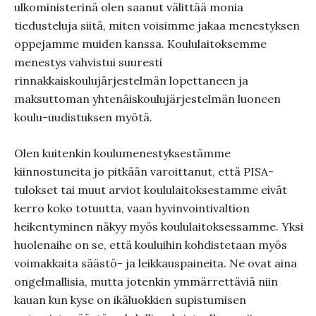
ulkoministerinä olen saanut välittää monia
tiedusteluja siitä, miten voisimme jakaa menestyksen
oppejamme muiden kanssa. Koululaitoksemme
menestys vahvistui suuresti
rinnakkaiskoulujärjestelmän lopettaneen ja
maksuttoman yhtenäiskoulujärjestelmän luoneen
koulu-uudistuksen myötä.
Olen kuitenkin koulumenestyksestämme
kiinnostuneita jo pitkään varoittanut, että PISA-
tulokset tai muut arviot koululaitoksestamme eivät
kerro koko totuutta, vaan hyvinvointivaltion
heikentyminen näkyy myös koululaitoksessamme. Yksi
huolenaihe on se, että kouluihin kohdistetaan myös
voimakkaita säästö- ja leikkauspaineita. Ne ovat aina
ongelmallisia, mutta jotenkin ymmärrettäviä niin
kauan kun kyse on ikäluokkien supistumisen