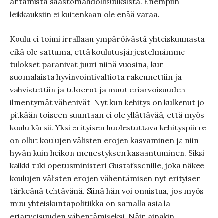
antamista säästömahdollisuuksista. Enempiin
leikkauksiin ei kuitenkaan ole enää varaa.
Koulu ei toimi irrallaan ympäröivästä yhteiskunnasta
eikä ole sattuma, että koulutusjärjestelmämme
tulokset paranivat juuri niinä vuosina, kun
suomalaista hyvinvointivaltiota rakennettiin ja
vahvistettiin ja tuloerot ja muut eriarvoisuuden
ilmentymät vähenivät. Nyt kun kehitys on kulkenut jo
pitkään toiseen suuntaan ei ole yllättävää, että myös
koulu kärsii. Yksi erityisen huolestuttava kehityspiirre
on ollut koulujen välisten erojen kasvaminen ja niin
hyvän kuin heikon menestyksen kasaantuminen. Siksi
kaikki tuki opetusministeri Gustafssonille, joka näkee
koulujen välisten erojen vähentämisen nyt erityisen
tärkeänä tehtävänä. Siinä hän voi onnistua, jos myös
muu yhteiskuntapolitiikka on samalla asialla
eriarvoisuuden vähentämiseksi. Näin ainakin