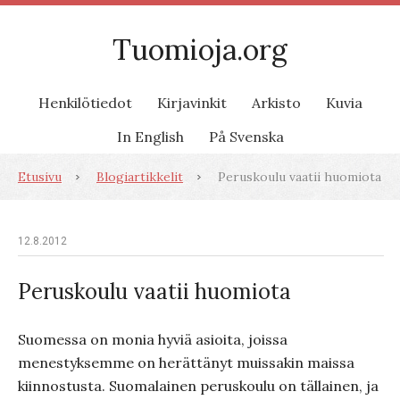
Tuomioja.org
Henkilötiedot
Kirjavinkit
Arkisto
Kuvia
In English
På Svenska
Etusivu
Blogiartikkelit
Peruskoulu vaatii huomiota
12.8.2012
Peruskoulu vaatii huomiota
Suomessa on monia hyviä asioita, joissa
menestyksemme on herättänyt muissakin maissa
kiinnostusta. Suomalainen peruskoulu on tällainen, ja