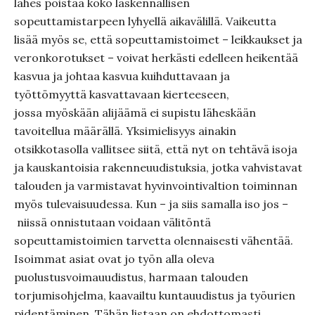
lähes poistaa koko laskennallisen
sopeuttamistarpeen lyhyellä aikavälillä. Vaikeutta
lisää myös se, että sopeuttamistoimet – leikkaukset ja
veronkorotukset – voivat herkästi edelleen heikentää
kasvua ja johtaa kasvua kuihduttavaan ja
työttömyyttä kasvattavaan kierteeseen,
jossa myöskään alijäämä ei supistu läheskään
tavoitellua määrällä. Yksimielisyys ainakin
otsikkotasolla vallitsee siitä, että nyt on tehtävä isoja
ja kauskantoisia rakenneuudistuksia, jotka vahvistavat
talouden ja varmistavat hyvinvointivaltion toiminnan
myös tulevaisuudessa. Kun – ja siis samalla iso jos –
niissä onnistutaan voidaan välitöntä
sopeuttamistoimien tarvetta olennaisesti vähentää.
Isoimmat asiat ovat jo työn alla oleva
puolustusvoimauudistus, harmaan talouden
torjumisohjelma, kaavailtu kuntauudistus ja työurien
pidentäminen. Tähän listaan on ehdottomasti