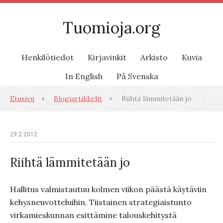
Tuomioja.org
Henkilötiedot
Kirjavinkit
Arkisto
Kuvia
In English
På Svenska
Etusivu
Blogiartikkelit
Riihtä lämmitetään jo
29.2.2012
Riihtä lämmitetään jo
Hallitus valmistautuu kolmen viikon päästä käytäviin
kehysneuvotteluihin. Tiistainen strategiaistunto
virkamieskunnan esittämine talouskehitystä