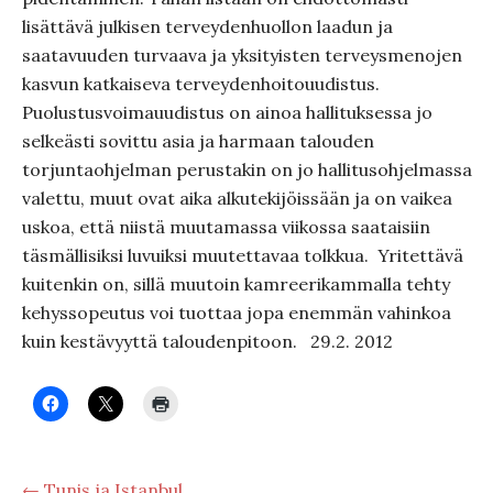
lisättävä julkisen terveydenhuollon laadun ja
saatavuuden turvaava ja yksityisten terveysmenojen
kasvun katkaiseva terveydenhoitouudistus.
Puolustusvoimauudistus on ainoa hallituksessa jo
selkeästi sovittu asia ja harmaan talouden
torjuntaohjelman perustakin on jo hallitusohjelmassa
valettu, muut ovat aika alkutekijöissään ja on vaikea
uskoa, että niistä muutamassa viikossa saataisiin
täsmällisiksi luvuiksi muutettavaa tolkkua. Yritettävä
kuitenkin on, sillä muutoin kamreerikammalla tehty
kehyssopeutus voi tuottaa jopa enemmän vahinkoa
kuin kestävyyttä taloudenpitoon. 29.2. 2012
← Tunis ja Istanbul