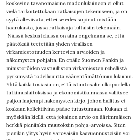
koskevine tavanomaisine madonlukuineen ei ollut
vielä tarkoitettukaan ratkaisujen tekemiseen, ja on
syytä alleviivata, ettei se edes sopinut mistään
haarukasta, jossa ratkaisuja tultaisiin tekemään.
Näissä keskusteluissa on aina ongelmana se, että
päätöksiä teetetään yhden virallisen
virkamiestotuuden kertovien arvioiden ja
näkemysten pohjalta. En epäile Suomen Pankin ja
ministeröiden vastuullisten virkamiesten rehellistä
pyrkimystä todellisuutta väärentämättömiin lukuihin.
Yhtä kaikki tosiasia on, että istuntosalin ulkopuolella
tutkimuslaitoksissa ja ekonomistikunnassa vallitsee
paljon laajempi näkemysten kirjo, johon hallitus ei
koskaan kollektiivina pääse tutustumaan. Kukaan ei
myöskään kiellä, että jokainen arvio on äärimmäisen
herkkä pieniinkin muutoksiin pohja-arvoissa. Siten
pienikin ylitys hyvin varovaisiin kasvuennusteisiin voi