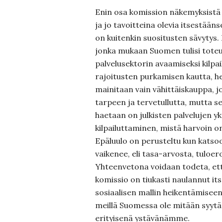
Enin osa komission näkemyksistä 
ja jo tavoitteina olevia itsestään
on kuitenkin suositusten sävytys. 
jonka mukaan Suomen tulisi toteu
palvelusektorin avaamiseksi kilpai
rajoitusten purkamisen kautta, he
mainitaan vain vähittäiskauppa, jo
tarpeen ja tervetullutta, mutta s
haetaan on julkisten palvelujen yk
kilpailuttaminen, mistä harvoin o
Epäluulo on perusteltu kun katso
vaikenee, eli tasa-arvosta, tuloero
Yhteenvetona voidaan todeta, et
komissio on tiukasti naulannut i
sosiaalisen mallin heikentämiseen 
meillä Suomessa ole mitään syytä 
erityisenä ystävänämme.