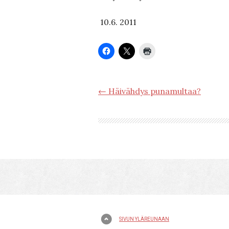
10.6. 2011
← Häivähdys punamultaa?
SIVUN YLÄREUNAAN