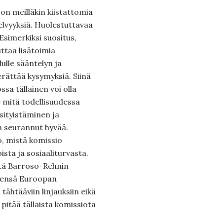
on meilläkin kiistattomia
selvyyksiä. Huolestuttavaa
Esimerkiksi suositus,
ttaa lisätoimia
lulle sääntelyn ja
rättää kysymyksiä. Siinä
ssa tällainen voi olla
e mitä todellisuudessa
sityistäminen ja
n seurannut hyvää.
o, mistä komissio
ista ja sosiaaliturvasta.
tä Barroso-Rehnin
tsensä Euroopan
tähtääviin linjauksiin eikä
pitää tällaista komissiota