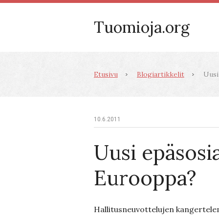
Tuomioja.org
Etusivu
Blogiartikkelit
Uusi
10.6.2011
Uusi epäsosi
Eurooppa?
Hallitusneuvottelujen kangertele