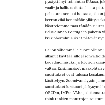
pysäyttänyt toimintaa EU:ssa, jo
vaali- ja hallitusaikatauluista piit
pelastaminen piti hoitaa ajallaan j
kerran eikä kenenkään yllätykseksi, 
käsittelemme taas tänään suures
Eduskunnan Portugalin paketin 
kriisinhoitolinjaukset pätevät nyt
Paljon vähemmälle huomiolle on j
alkanut käyttää sille jäsenvaltioid
koordinoimiseksi ja tulevien kriis
valtaa. Ensimmäiset maakohtaiset
suositukset ovat tulossa kesäku
käsittelyyn. Suomi-analyysin ja m
suositukset luettuani jäi kysymää
OECD:n, IMF:n, VM:n ja lukematto
think tankien mantrojen toistami