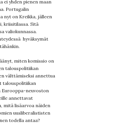
ka ei yhden pienen maan
taa. Portugalin
a nyt on Kreikka, jälleen
kriisitilassa. Sitä
sa valiokunnassa.
yhteydessä hyväksymät
 tähänkin.
äänyt, miten komissio on
en talouspolitiikan
ien välttämiseksi annettua
 talouspolitiikan
un Eurooppa-neuvoston
eille annettavat
n, mitä lisäarvoa näiden
mien uusliberalististen
nen todella antaa?