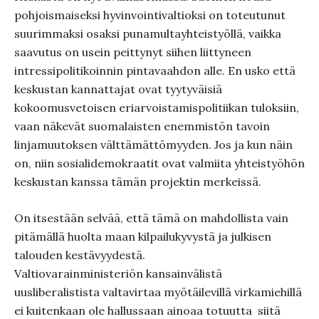
pohjoismaiseksi hyvinvointivaltioksi on toteutunut
suurimmaksi osaksi punamultayhteistyöllä, vaikka
saavutus on usein peittynyt siihen liittyneen
intressipolitikoinnin pintavaahdon alle. En usko että
keskustan kannattajat ovat tyytyväisiä
kokoomusvetoisen eriarvoistamispolitiikan tuloksiin,
vaan näkevät suomalaisten enemmistön tavoin
linjamuutoksen välttämättömyyden. Jos ja kun näin
on, niin sosialidemokraatit ovat valmiita yhteistyöhön
keskustan kanssa tämän projektin merkeissä.
On itsestään selvää, että tämä on mahdollista vain
pitämällä huolta maan kilpailukyvystä ja julkisen
talouden kestävyydestä.
Valtiovarainministeriön kansainvälistä
uusliberalistista valtavirtaa myötäilevillä virkamiehillä
ei kuitenkaan ole hallussaan ainoaa totuutta siitä