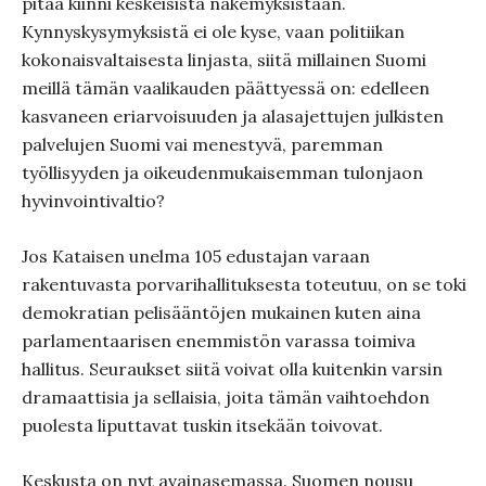
pitää kiinni keskeisistä näkemyksistään.
Kynnyskysymyksistä ei ole kyse, vaan politiikan
kokonaisvaltaisesta linjasta, siitä millainen Suomi
meillä tämän vaalikauden päättyessä on: edelleen
kasvaneen eriarvoisuuden ja alasajettujen julkisten
palvelujen Suomi vai menestyvä, paremman
työllisyyden ja oikeudenmukaisemman tulonjaon
hyvinvointivaltio?
Jos Kataisen unelma 105 edustajan varaan
rakentuvasta porvarihallituksesta toteutuu, on se toki
demokratian pelisääntöjen mukainen kuten aina
parlamentaarisen enemmistön varassa toimiva
hallitus. Seuraukset siitä voivat olla kuitenkin varsin
dramaattisia ja sellaisia, joita tämän vaihtoehdon
puolesta liputtavat tuskin itsekään toivovat.
Keskusta on nyt avainasemassa. Suomen nousu