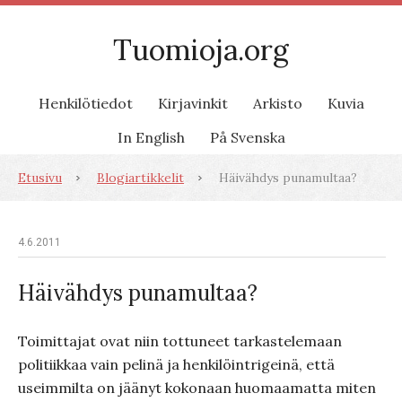
Tuomioja.org
Henkilötiedot
Kirjavinkit
Arkisto
Kuvia
In English
På Svenska
Etusivu
Blogiartikkelit
Häivähdys punamultaa?
4.6.2011
Häivähdys punamultaa?
Toimittajat ovat niin tottuneet tarkastelemaan
politiikkaa vain pelinä ja henkilöintrigeinä, että
useimmilta on jäänyt kokonaan huomaamatta miten