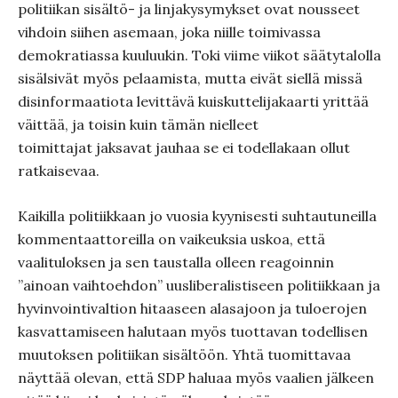
politiikan sisältö- ja linjakysymykset ovat nousseet
vihdoin siihen asemaan, joka niille toimivassa
demokratiassa kuuluukin. Toki viime viikot säätytalolla
sisälsivät myös pelaamista, mutta eivät siellä missä
disinformaatiota levittävä kuiskuttelijakaarti yrittää
väittää, ja toisin kuin tämän nielleet
toimittajat jaksavat jauhaa se ei todellakaan ollut
ratkaisevaa.
Kaikilla politiikkaan jo vuosia kyynisesti suhtautuneilla
kommentaattoreilla on vaikeuksia uskoa, että
vaalituloksen ja sen taustalla olleen reagoinnin
”ainoan vaihtoehdon” uusliberalistiseen politiikkaan ja
hyvinvointivaltion hitaaseen alasajoon ja tuloerojen
kasvattamiseen halutaan myös tuottavan todellisen
muutoksen politiikan sisältöön. Yhtä tuomittavaa
näyttää olevan, että SDP haluaa myös vaalien jälkeen