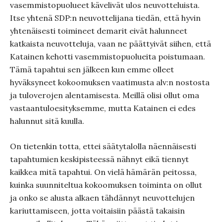
vasemmistopuolueet kävelivät ulos neuvotteluista.
Itse yhtenä SDP:n neuvottelijana tiedän, että hyvin
yhtenäisesti toimineet demarit eivät halunneet
katkaista neuvotteluja, vaan ne päättyivät siihen, että
Katainen kehotti vasemmistopuolueita poistumaan.
Tämä tapahtui sen jälkeen kun emme olleet
hyväksyneet kokoomuksen vaatimusta alv:n nostosta
ja tuloverojen alentamisesta. Meillä olisi ollut oma
vastaantuloesityksemme, mutta Katainen ei edes
halunnut sitä kuulla.
On tietenkin totta, ettei säätytalolla näennäisesti
tapahtumien keskipisteessä nähnyt eikä tiennyt
kaikkea mitä tapahtui. On vielä hämärän peitossa,
kuinka suunniteltua kokoomuksen toiminta on ollut
ja onko se alusta alkaen tähdännyt neuvottelujen
kariuttamiseen, jotta voitaisiin päästä takaisin