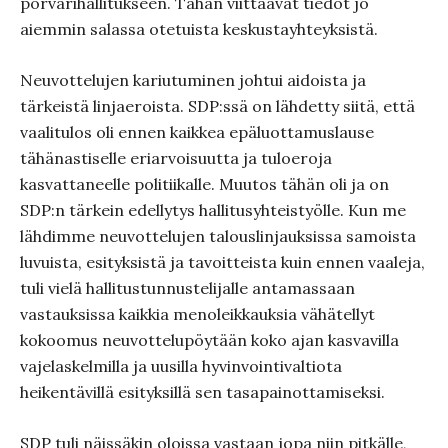
porvarihallitukseen. Tähän viittaavat tiedot jo
aiemmin salassa otetuista keskustayhteyksistä.
Neuvottelujen kariutuminen johtui aidoista ja
tärkeistä linjaeroista. SDP:ssä on lähdetty siitä, että
vaalitulos oli ennen kaikkea epäluottamuslause
tähänastiselle eriarvoisuutta ja tuloeroja
kasvattaneelle politiikalle. Muutos tähän oli ja on
SDP:n tärkein edellytys hallitusyhteistyölle. Kun me
lähdimme neuvottelujen talouslinjauksissa samoista
luvuista, esityksistä ja tavoitteista kuin ennen vaaleja,
tuli vielä hallitustunnustelijalle antamassaan
vastauksissa kaikkia menoleikkauksia vähätellyt
kokoomus neuvottelupöytään koko ajan kasvavilla
vajelaskelmilla ja uusilla hyvinvointivaltiota
heikentävillä esityksillä sen tasapainottamiseksi.
SDP tuli näissäkin oloissa vastaan jopa niin pitkälle,