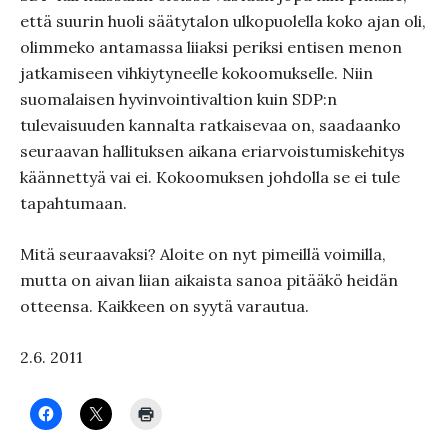
että suurin huoli säätytalon ulkopuolella koko ajan oli,
olimmeko antamassa liiaksi periksi entisen menon
jatkamiseen vihkiytyneelle kokoomukselle. Niin
suomalaisen hyvinvointivaltion kuin SDP:n
tulevaisuuden kannalta ratkaisevaa on, saadaanko
seuraavan hallituksen aikana eriarvoistumiskehitys
käännettyä vai ei. Kokoomuksen johdolla se ei tule
tapahtumaan.
Mitä seuraavaksi? Aloite on nyt pimeillä voimilla,
mutta on aivan liian aikaista sanoa pitääkö heidän
otteensa. Kaikkeen on syytä varautua.
2.6. 2011