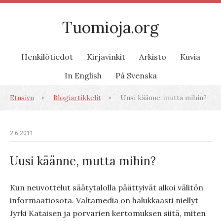
Tuomioja.org
Henkilötiedot
Kirjavinkit
Arkisto
Kuvia
In English
På Svenska
Etusivu
Blogiartikkelit
Uusi käänne, mutta mihin?
2.6.2011
Uusi käänne, mutta mihin?
Kun neuvottelut säätytalolla päättyivät alkoi välitön
informaatiosota. Valtamedia on halukkaasti niellyt
Jyrki Kataisen ja porvarien kertomuksen siitä, miten