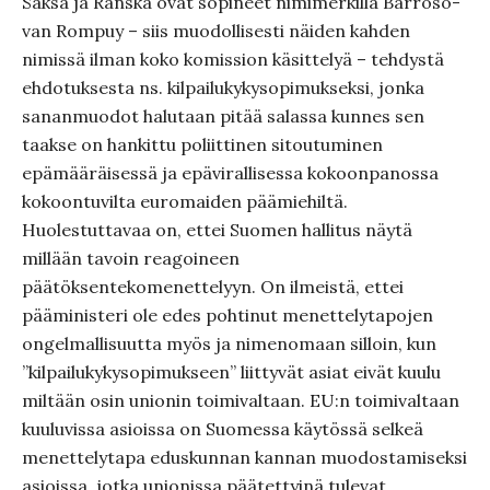
Saksa ja Ranska ovat sopineet nimimerkillä Barroso-
van Rompuy – siis muodollisesti näiden kahden
nimissä ilman koko komission käsittelyä – tehdystä
ehdotuksesta ns. kilpailukykysopimukseksi, jonka
sananmuodot halutaan pitää salassa kunnes sen
taakse on hankittu poliittinen sitoutuminen
epämääräisessä ja epävirallisessa kokoonpanossa
kokoontuvilta euromaiden päämiehiltä.
Huolestuttavaa on, ettei Suomen hallitus näytä
millään tavoin reagoineen
päätöksentekomenettelyyn. On ilmeistä, ettei
pääministeri ole edes pohtinut menettelytapojen
ongelmallisuutta myös ja nimenomaan silloin, kun
”kilpailukykysopimukseen” liittyvät asiat eivät kuulu
miltään osin unionin toimivaltaan. EU:n toimivaltaan
kuuluvissa asioissa on Suomessa käytössä selkeä
menettelytapa eduskunnan kannan muodostamiseksi
asioissa, jotka unionissa päätettyinä tulevat