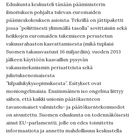
Eduskunta keskusteli tänään pääministerin
ilmoituksen pohjalta tulevan euromaiden
päämieskokouksen asioista. Tekeillä on jättipaketti
jossa ”poliittisesti ylimmällä tasolla” sovittaisiin sekä
heikkojen euromaiden tukemiseen perustetun
vakuusrahaston kasvattamisesta (mikä tuplaisi
Suomen takausvastuut 16 miljardiin), vuoden 2013
jälkeen käyttöön kaavaillun pysyvän
vakausmekanismin periaatteista sekä
julistuksenomaisesta
”kilpailukykysopimuksesta”. Esitykset ovat
moniongelmaisia. Ensimmäinen iso ongelma liittyy
siihen, että kaikki unionin päätöksenteon
tavanomaiset valmistelu- ja päätöksentekomuodot
on sivuutettu. Suomen eduskunta on todennäköisesti
ainut EU-parlamentti, jolle on edes toimitettu
informaatiota ja annettu mahdollisuus keskustella