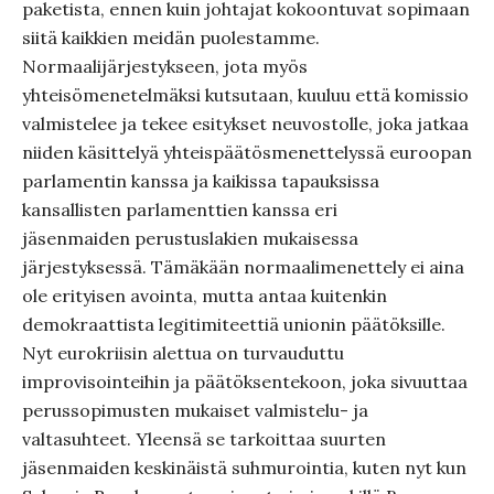
paketista, ennen kuin johtajat kokoontuvat sopimaan
siitä kaikkien meidän puolestamme.
Normaalijärjestykseen, jota myös
yhteisömenetelmäksi kutsutaan, kuuluu että komissio
valmistelee ja tekee esitykset neuvostolle, joka jatkaa
niiden käsittelyä yhteispäätösmenettelyssä euroopan
parlamentin kanssa ja kaikissa tapauksissa
kansallisten parlamenttien kanssa eri
jäsenmaiden perustuslakien mukaisessa
järjestyksessä. Tämäkään normaalimenettely ei aina
ole erityisen avointa, mutta antaa kuitenkin
demokraattista legitimiteettiä unionin päätöksille.
Nyt eurokriisin alettua on turvauduttu
improvisointeihin ja päätöksentekoon, joka sivuuttaa
perussopimusten mukaiset valmistelu- ja
valtasuhteet. Yleensä se tarkoittaa suurten
jäsenmaiden keskinäistä suhmurointia, kuten nyt kun