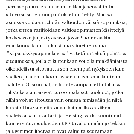
perussopimusten mukaan kaikkia jäsenvaltioita
sitoviksi, sitten kun päätökset on tehty. Muissa
asioissa voidaan tehdän valtioiden välisiä sopimuksia,
jotka sitten ratifioidaan valtiosopimusten käsittelyä
koskevassa järjestyksessä, jossa Suomessakin
eduskunnalla on ratkaisijana viimeinen sana.
”Kilpailukykysopimuksessa” yritetään tehdä poliittisia
sitoumuksia, joilla ei kuitenkaan voi olla minkäänlaista
oikeudellista sitovuutta sen enempää nykyiseen kuin
vaalien jälkeen kokoontuvaan uuteen eduskuntaan
nähden. Olisikin paljon luontevampaa, että tällaisia
julistuksia antaisivat eurooppalaiset puolueet, jotka
niihin voivat sitoutua vain omissa nimissään ja niitä
kunnioittaa vain niin kauan kuin niillä on siihen
vaaleissa saatu valtakirja. Helsingissä kokoontunut
konservatiivipuolueiden EPP tavallaan näin jo tekikin
ja Kivinimen liberaalit ovat valmiita seuramaan