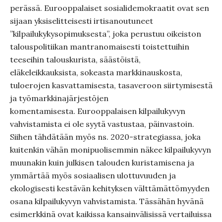
perässä. Eurooppalaiset sosialidemokraatit ovat sen
sijaan yksiselitteisesti irtisanoutuneet
”kilpailukykysopimuksesta”, joka perustuu oikeiston
talouspolitiikan mantranomaisesti toistettuihin
teeseihin talouskurista, säästöistä,
eläkeleikkauksista, sokeasta markkinauskosta,
tuloerojen kasvattamisesta, tasaveroon siirtymisestä
ja työmarkkinajärjestöjen
komentamisesta. Eurooppalaisen kilpailukyvyn
vahvistamista ei ole syytä vastustaa, päinvastoin.
Siihen tähdätään myös ns. 2020-strategiassa, joka
kuitenkin vähän monipuolisemmin näkee kilpailukyvyn
muunakin kuin julkisen talouden kuristamisena ja
ymmärtää myös sosiaalisen ulottuvuuden ja
ekologisesti kestävän kehityksen välttämättömyyden
osana kilpailukyvyn vahvistamista. Tässähän hyvänä
esimerkkinä ovat kaikissa kansainvälisissä vertailuissa