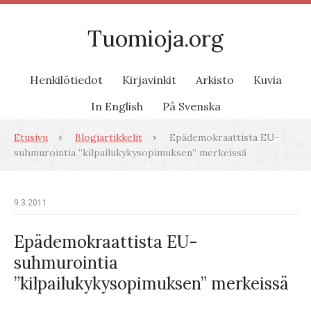
Tuomioja.org
Henkilötiedot
Kirjavinkit
Arkisto
Kuvia
In English
På Svenska
Etusivu
Blogiartikkelit
Epädemokraattista EU-
suhmurointia ”kilpailukykysopimuksen” merkeissä
9.3.2011
Epädemokraattista EU-
suhmurointia
”kilpailukykysopimuksen” merkeissä