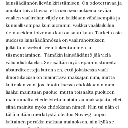
lainsäädännön lievän kiristämisen. On odotettavaa ja
ainakin toivottavaa, että sen seurauksena kevään
vaalien vaalirahan viljely on kaikkiaan vähäisempää ja
kunniallisempaa kuin aiemmin, vaikkei vaalikuluihin
demareiden toivomaa kattoa saatukaan. Tärkein asia
uudessa lainsäädännössä on vaalirahoituksen
julkistamisvelvoitteen tiukentaminen ja
täsmentäminen. Tämäkin lainsäädäntö jää vielä
väliuudistukseksi. Se sisältää myös epäonnistuneita
absurditeetteja kuten sen, että jokaisessa vaali-
ilmoituksessa on mainittava maksajan nimi, mutta
kuitenkin vain, jos ilmoituksessa ehdokkaan nimen
lisäksi mainitaan puolue, mutta toisaalta puolueen
mainonnalta ei edellytetä mainintaa maksajasta, ellei
siinä mainita myös ehdokkaan nimeä. Niin tai näin ei
tällä mitään merkitystä ole. Jos Nova-groupin
kaltainen porukka maksaa mainoksen, niin kyllä se