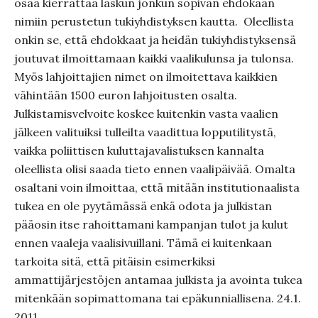
osaa kierrättää laskun jonkun sopivan ehdokaan
nimiin perustetun tukiyhdistyksen kautta. Oleellista
onkin se, että ehdokkaat ja heidän tukiyhdistyksensä
joutuvat ilmoittamaan kaikki vaalikulunsa ja tulonsa.
Myös lahjoittajien nimet on ilmoitettava kaikkien
vähintään 1500 euron lahjoitusten osalta.
Julkistamisvelvoite koskee kuitenkin vasta vaalien
jälkeen valituiksi tulleilta vaadittua lopputilitystä,
vaikka poliittisen kuluttajavalistuksen kannalta
oleellista olisi saada tieto ennen vaalipäivää. Omalta
osaltani voin ilmoittaa, että mitään institutionaalista
tukea en ole pyytämässä enkä odota ja julkistan
pääosin itse rahoittamani kampanjan tulot ja kulut
ennen vaaleja vaalisivuillani. Tämä ei kuitenkaan
tarkoita sitä, että pitäisin esimerkiksi
ammattijärjestöjen antamaa julkista ja avointa tukea
mitenkään sopimattomana tai epäkunniallisena. 24.1.
2011