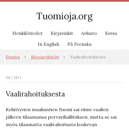
Tuomioja.org
Henkilötiedot
Kirjavinkit
Arkisto
Kuvia
In English
På Svenska
Etusivu
Blogiartikkelit
Vaalirahoituksesta
24.1.2011
Vaalirahoituksesta
Kehittyvien maakuntien Suomi sai viime vaalien
jälkeen tilaamansa porvarihallituksen, mutta se sai
myös tilaamatta vaalirahoitusta koskevan