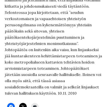
hallinnon järjestäminen niin, että linjauksia voitaisiin
kitkatta ja johdonmukaisesti viedä täytäntöön.
Selonteossa jopa kirjoitetaan, että ”seudun
verkostomaisen ja vapaaehtoisen yhteistyön
perusongelmana on kykenemättömyys yhteisiin
päätöksiin sekä sitovan, yhteisen
päätöksentekojärjestelmän puuttuminen ja
yhteistyöjärjestelmien monimutkaisuus”.
Johtopäätös on kuitenkin aika vaisu, kun linjaukseksi
jää kuntarakenteen kehittämistarpeen toteaminen ja
koko metropolialueen kattavien tehtävien hoidon
arvioimistarpeen toteaminen. Johtopäätökset
jätetään suosiolla seuraavalle hallitukselle. Iloinen voi
olla myös siitä, että tässä asiassa
sosialidemokraateilla on valmiit ja selkeät linjaukset
tulevan hallituksen käyttöön. 10.11. 2010