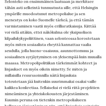
Selonteko on ensimmäinen laatuaan ja merkitsee
tähän asti selkeintä tunnustusta sille, että Helsingin
ympärille muodostunut metropolialue ja sen
menestys on koko Suomelle tärkeä, ja että tämän
varmistaminen vaatii myös erillisratkaisuja. Kiittää
voi vielä sitäkin, ettei näkökulma ole yksipuolisen
kilpailukykypoliittinen, vaan selonteossa korostetaan
myös miten sosiaalista eheyttä kannattaa vaalia
seudulla, jolla huono-osaisuus, asunnottomuus ja
sosiaalinen syrjäytyminen on yleisempää kuin muualla
maassa. Metropolipolitiikan tärkeimmät kohteet ja
linjaukset on myös oikein nimetty. Se miten ja
millaisilla resurssoinnilla näitä linjauksia
toteutetaan jää kuitenkin suurimmaksi osaksi vaille
kaikkea konkretiaa. Sellaiseksi ei vielä riitä projektien
nimeäminen ja yhteiskokousten järjestäminen.
Kuumin peruna on tietenkin metropolialueen