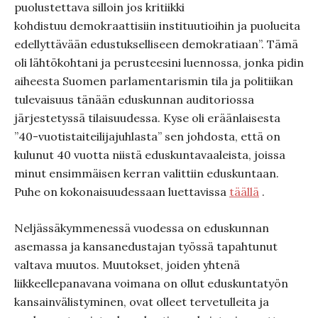
puolustettava silloin jos kritiikki
kohdistuu demokraattisiin instituutioihin ja puolueita
edellyttävään edustukselliseen demokratiaan”. Tämä
oli lähtökohtani ja perusteesini luennossa, jonka pidin
aiheesta Suomen parlamentarismin tila ja politiikan
tulevaisuus tänään eduskunnan auditoriossa
järjestetyssä tilaisuudessa. Kyse oli eräänlaisesta
”40-vuotistaiteilijajuhlasta” sen johdosta, että on
kulunut 40 vuotta niistä eduskuntavaaleista, joissa
minut ensimmäisen kerran valittiin eduskuntaan.
Puhe on kokonaisuudessaan luettavissa
täällä
.
Neljässäkymmenessä vuodessa on eduskunnan
asemassa ja kansanedustajan työssä tapahtunut
valtava muutos. Muutokset, joiden yhtenä
liikkeellepanavana voimana on ollut eduskuntatyön
kansainvälistyminen, ovat olleet tervetulleita ja