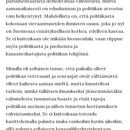
parlamentaarista demokratiaa vahvistavia, mutta
samanaikaisesti on eduskunnan ja politiikan arvostus
vain heikentynyt. Mahdollista on, että politiikasta
kokonaan vieraantuneiden ihmisten osuus, joka jo nyt
on Suomessa ennätyksellisen korkea, edelleen kasvaa.
Se ei kuitenkaan ole mikään luonnonlaki, vaan riippuu
myös politiikasta ja puolueista ja
kansanedustajista politiikan tekijöinä.
Minulla oli sellainen tunne, että paikalla olleet
politiikan veteraanit ja seuraajat eivät välttämättä
olleet kaikesta samaa mieltä, mutta kuuntelivat
tarkoin, minkä tulkitsen ilmaukseksi yleisemmästäkin
valmiudesta tunnustaa haaste ja etsiä tapoja
politiikan aseman ja siihen tunnetun luottamuksen
vahvistamiseksi. Se ei kuitenkaan toteudu
havittelemalla paluuta muka vanhoihin hyviin aikoihin,
sillä paluuta sellaiseen kansanliikeyhteiskuntaan