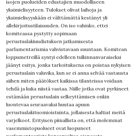
isojen puolueiden edustajien muodolliseen
yksimielisyyteen. Tulokset olivat laihoja ja
yksimielisyyskään ei välttämättä kestänyt yli
allekirjoitustilaisuuden. On iso vahinko, ettei
komiteassa pystytty sopimaan
perustuslakiuudistuksen jatkamisesta
parlamentarismia vahvistavaan suuntaan. Komitean
loppumetreillä syntyi edelleen tulkinnanvaraiseksi
jäänyt esitys, jonka tarkoituksena on poistaa nykyisen
perustuslain valuvika, kun se ei anna selvää vastausta
siihen miten päätökset kaikissa tilanteissa voidaan
tehdä ja kuka niistä vastaa. Niille jotka ovat pyrkineet
estämään perustuslain selkeyttämisen onkin
luontevaa seuraavaksi huutaa apuun
perustuslakituomioistuinta, jollaisesta haltiat meitä
varjelkoot. Erityisen piinallista on, että molemmat
vasemmistopuolueet ovat luopuneet