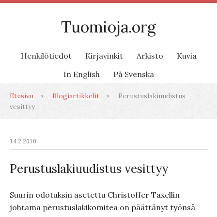
Tuomioja.org
Henkilötiedot
Kirjavinkit
Arkisto
Kuvia
In English
På Svenska
Etusivu
Blogiartikkelit
Perustuslakiuudistus
vesittyy
14.2.2010
Perustuslakiuudistus vesittyy
Suurin odotuksin asetettu Christoffer Taxellin
johtama perustuslakikomitea on päättänyt työnsä