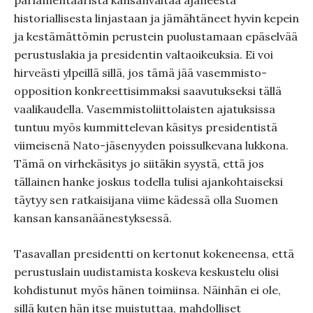
parlamentaarista kansanvaltaa ajaneesta
historiallisesta linjastaan ja jämähtäneet hyvin kepein
ja kestämättömin perustein puolustamaan epäselvää
perustuslakia ja presidentin valtaoikeuksia. Ei voi
hirveästi ylpeillä sillä, jos tämä jää vasemmisto-
opposition konkreettisimmaksi saavutukseksi tällä
vaalikaudella. Vasemmistoliittolaisten ajatuksissa
tuntuu myös kummittelevan käsitys presidentistä
viimeisenä Nato-jäsenyyden poissulkevana lukkona.
Tämä on virhekäsitys jo siitäkin syystä, että jos
tällainen hanke joskus todella tulisi ajankohtaiseksi
täytyy sen ratkaisijana viime kädessä olla Suomen
kansan kansanäänestyksessä.
Tasavallan presidentti on kertonut kokeneensa, että
perustuslain uudistamista koskeva keskustelu olisi
kohdistunut myös hänen toimiinsa. Näinhän ei ole,
sillä kuten hän itse muistuttaa, mahdolliset