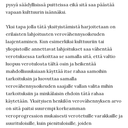
pysyä säädyllisissä puitteissa eikä sitä saa päästää
vapaan kulttuurin isännäksi.
Yksi tapa jolla tätä yksityistämistä harjoitetaan on
erilaisten lahjoitusten verovähennysoikeuden
laajentaminen. Kun esimerkiksi kulttuuriin tai
yliopistoille annettavat lahjoitukset saa vähentää
verotuksessa tarkoittaa se samalla sitä, että valtio
luopuu verotulosta tältä osin ja heikentää
mahdollisuuksiaan käyttää itse rahaa samoihin
tarkoituksin ja luovuttaa samalla
verovähennysoikeuden saajalle vallan valita mihin
tarkoituksiin ja minkälaisin ehdoin tätä rahaa
käytetään. Yksityisen henkilön verovähennyksen arvo
on sitä paitsi suurempi korkeamman
veroprogression mukaisesti verotetuille varakkaille ja
suurituloisille, kuin pienituloisille, joiden