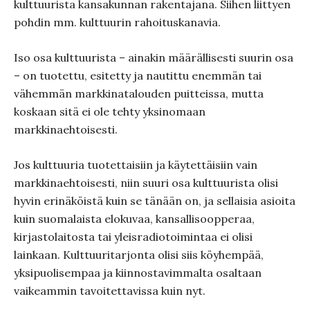
kulttuurista kansakunnan rakentajana. Siihen liittyen
pohdin mm. kulttuurin rahoituskanavia.
Iso osa kulttuurista – ainakin määrällisesti suurin osa
– on tuotettu, esitetty ja nautittu enemmän tai
vähemmän markkinatalouden puitteissa, mutta
koskaan sitä ei ole tehty yksinomaan
markkinaehtoisesti.
Jos kulttuuria tuotettaisiin ja käytettäisiin vain
markkinaehtoisesti, niin suuri osa kulttuurista olisi
hyvin erinäköistä kuin se tänään on, ja sellaisia asioita
kuin suomalaista elokuvaa, kansallisoopperaa,
kirjastolaitosta tai yleisradiotoimintaa ei olisi
lainkaan. Kulttuuritarjonta olisi siis köyhempää,
yksipuolisempaa ja kiinnostavimmalta osaltaan
vaikeammin tavoitettavissa kuin nyt.