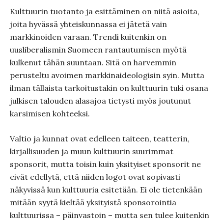
Kulttuurin tuotanto ja esittäminen on niitä asioita,
joita hyvässä yhteiskunnassa ei jätetä vain
markkinoiden varaan. Trendi kuitenkin on
uusliberalismin Suomeen rantautumisen myötä
kulkenut tähän suuntaan. Sitä on harvemmin
perusteltu avoimen markkinaideologisin syin. Mutta
ilman tällaista tarkoitustakin on kulttuurin tuki osana
julkisen talouden alasajoa tietysti myös joutunut
karsimisen kohteeksi.
Valtio ja kunnat ovat edelleen taiteen, teatterin,
kirjallisuuden ja muun kulttuurin suurimmat
sponsorit, mutta toisin kuin yksityiset sponsorit ne
eivät edellytä, että niiden logot ovat sopivasti
näkyvissä kun kulttuuria esitetään. Ei ole tietenkään
mitään syytä kieltää yksityistä sponsorointia
kulttuurissa – päinvastoin – mutta sen tulee kuitenkin