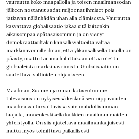
vaurautta koko maapallolla ja toisen maailmansodan
jälkeen nostanut sadat miljoonat ihmiset pois
jatkuvan nälänhädän uhan alla elämisestä. Vaurautta
kasvattava globalisaatio jakaa sitä kuitenkin
aikaisempaa epätasaisemmin ja on vienyt
demokraattisiltakin kansallisvaltioilta valtaa
markkinavoimille ilman, että ylikansallisella tasolla on
päästy, osattu tai aina haluttukaan ottaa otetta
globaaleista markkinavoimista. Globalisaatio on
saatettava valtioiden ohjaukseen.
Maailman, Suomen ja oman kotiseutumme
tulevaisuus on nykyisessä keskinäisen riippuvuuden
maailmassa turvattavissa vain mahdollisimman
laajalla, monenkeskisellä kaikkien maailman maiden
yhteistyöllä. On siis ajateltava maailmanlaajuisesti,
mutta myös toimittava paikallisesti.