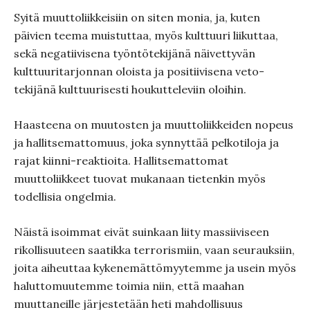
Syitä muuttoliikkeisiin on siten monia, ja, kuten
päivien teema muistuttaa, myös kulttuuri liikuttaa,
sekä negatiivisena työntötekijänä näivettyvän
kulttuuritarjonnan oloista ja positiivisena veto-
tekijänä kulttuurisesti houkutteleviin oloihin.
Haasteena on muutosten ja muuttoliikkeiden nopeus
ja hallitsemattomuus, joka synnyttää pelkotiloja ja
rajat kiinni-reaktioita. Hallitsemattomat
muuttoliikkeet tuovat mukanaan tietenkin myös
todellisia ongelmia.
Näistä isoimmat eivät suinkaan liity massiiviseen
rikollisuuteen saatikka terrorismiin, vaan seurauksiin,
joita aiheuttaa kykenemättömyytemme ja usein myös
haluttomuutemme toimia niin, että maahan
muuttaneille järjestetään heti mahdollisuus