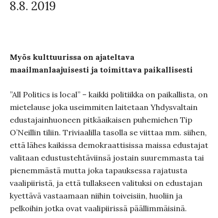
8.8. 2019
Myös kulttuurissa on ajateltava
maailmanlaajuisesti ja toimittava paikallisesti
”All Politics is local” – kaikki politiikka on paikallista, on
mietelause joka useimmiten laitetaan Yhdysvaltain
edustajainhuoneen pitkäaikaisen puhemiehen Tip
O’Neillin tiliin. Triviaalilla tasolla se viittaa mm. siihen,
että lähes kaikissa demokraattisissa maissa edustajat
valitaan edustustehtäviinsä jostain suuremmasta tai
pienemmästä mutta joka tapauksessa rajatusta
vaalipiiristä, ja että tullakseen valituksi on edustajan
kyettävä vastaamaan niihin toiveisiin, huoliin ja
pelkoihin jotka ovat vaalipiirissä päällimmäisinä.