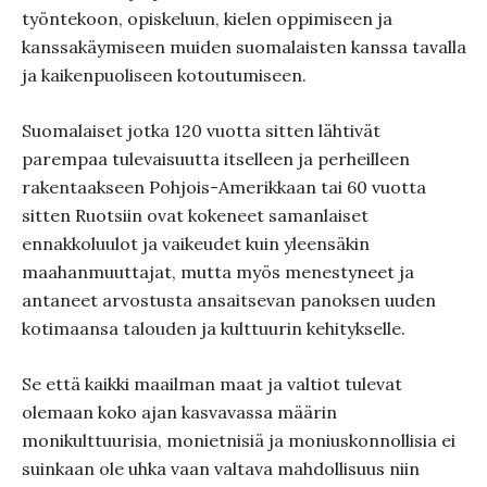
työntekoon, opiskeluun, kielen oppimiseen ja
kanssakäymiseen muiden suomalaisten kanssa tavalla
ja kaikenpuoliseen kotoutumiseen.
Suomalaiset jotka 120 vuotta sitten lähtivät
parempaa tulevaisuutta itselleen ja perheilleen
rakentaakseen Pohjois-Amerikkaan tai 60 vuotta
sitten Ruotsiin ovat kokeneet samanlaiset
ennakkoluulot ja vaikeudet kuin yleensäkin
maahanmuuttajat, mutta myös menestyneet ja
antaneet arvostusta ansaitsevan panoksen uuden
kotimaansa talouden ja kulttuurin kehitykselle.
Se että kaikki maailman maat ja valtiot tulevat
olemaan koko ajan kasvavassa määrin
monikulttuurisia, monietnisiä ja moniuskonnollisia ei
suinkaan ole uhka vaan valtava mahdollisuus niin