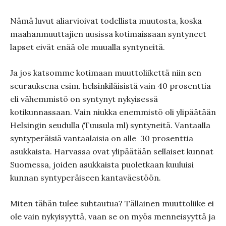
Nämä luvut aliarvioivat todellista muutosta, koska
maahanmuuttajien uusissa kotimaissaan syntyneet
lapset eivät enää ole muualla syntyneitä.
Ja jos katsomme kotimaan muuttoliikettä niin sen
seurauksena esim. helsinkiläisistä vain 40 prosenttia
eli vähemmistö on syntynyt nykyisessä
kotikunnassaan. Vain niukka enemmistö oli ylipäätään
Helsingin seudulla (Tuusula ml) syntyneitä. Vantaalla
syntyperäisiä vantaalaisia on alle 30 prosenttia
asukkaista. Harvassa ovat ylipäätään sellaiset kunnat
Suomessa, joiden asukkaista puoletkaan kuuluisi
kunnan syntyperäiseen kantaväestöön.
Miten tähän tulee suhtautua? Tällainen muuttoliike ei
ole vain nykyisyyttä, vaan se on myös menneisyyttä ja