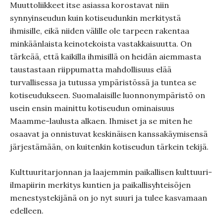
Muuttoliikkeet itse asiassa korostavat niin
synnyinseudun kuin kotiseudunkin merkitystä
ihmisille, eikä niiden välille ole tarpeen rakentaa
minkäänlaista keinotekoista vastakkaisuutta. On
tärkeää, että kaikilla ihmisillä on heidän aiemmasta
taustastaan riippumatta mahdollisuus elää
turvallisessa ja tutussa ympäristössä ja tuntea se
kotiseudukseen. Suomalaisille luonnonympäristö on
usein ensin mainittu kotiseudun ominaisuus
Maamme-laulusta alkaen. Ihmiset ja se miten he
osaavat ja onnistuvat keskinäisen kanssakäymisensä
järjestämään, on kuitenkin kotiseudun tärkein tekijä.
Kulttuuritarjonnan ja laajemmin paikallisen kulttuuri-
ilmapiirin merkitys kuntien ja paikallisyhteisöjen
menestystekijänä on jo nyt suuri ja tulee kasvamaan
edelleen.