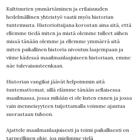
Kulttuurien ymmärtäminen ja erilaisuuden
hedelmällinen yhteistyö vaatii myös historian
tuntemusta. Historioitsijana korostan aina sitä, että
ellemme tiedä miten ja mistä olemme tulleet siihen
missä tänään olemme ja ellemme ymmärrä sitä
miten paikallinen historia nivoutuu laajempaan ja
viime kädessä maailmanlaajuiseen historiaan, emme
näe tulevaisuuteenkaan.
Historian vangiksi jäävät helpoimmin sitä
tuntemattomat, sillä elämme tänään sellaisessa
maailmassa, jossa mikään ei ole kuten ennen ja jossa
vain menneisyyteen tuijottamalla voimme ajautua
suorastaan tuhoon.
Ajattele maailmanlaajuisesti ja toimi paikallisesti on
tarpeellinen ohje, jos mielimme vielä