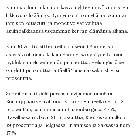
Kun maailma koko ajan kasvaa yhteen myös ihmisten
liikkuvuus lisääntyy. Synnyinseutu on yhä harvemman
ihmisen kotiseutu ja monet voivat vaihtaa
asuinpaikkaansa useamman kerran elämänsä aikana.
Kun 30 vuotta sitten reilu prosentti Suomessa
asuvista oli muualla kuin Suomessa syntyneitä, niin
nyt luku on yli seitsemän prosenttia: Helsingissä se
on yli 14 prosenttia ja täällä Tuusulassakin yli viisi
prosenttia.
Suomi on silti vielä perässäkävijä maa muuhun
Eurooppaan verrattuna. Koko EU-alueella se on 12
prosenttia, suurimmillaan Luxemburgissa 47 %;
Itävallassa melkein 20 prosenttia, Ruotsissa melkein
19 prosenttia ja Belgiassa, Irlannissa ja Saksassa noin
17 %.