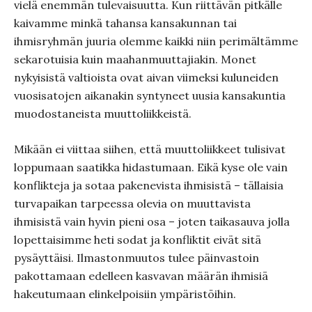
vielä enemmän tulevaisuutta. Kun riittävän pitkälle
kaivamme minkä tahansa kansakunnan tai
ihmisryhmän juuria olemme kaikki niin perimältämme
sekarotuisia kuin maahanmuuttajiakin. Monet
nykyisistä valtioista ovat aivan viimeksi kuluneiden
vuosisatojen aikanakin syntyneet uusia kansakuntia
muodostaneista muuttoliikkeistä.
Mikään ei viittaa siihen, että muuttoliikkeet tulisivat
loppumaan saatikka hidastumaan. Eikä kyse ole vain
konflikteja ja sotaa pakenevista ihmisistä – tällaisia
turvapaikan tarpeessa olevia on muuttavista
ihmisistä vain hyvin pieni osa – joten taikasauva jolla
lopettaisimme heti sodat ja konfliktit eivät sitä
pysäyttäisi. Ilmastonmuutos tulee päinvastoin
pakottamaan edelleen kasvavan määrän ihmisiä
hakeutumaan elinkelpoisiin ympäristöihin.