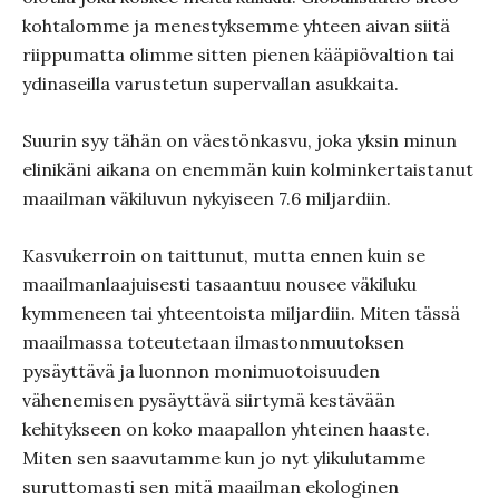
kohtalomme ja menestyksemme yhteen aivan siitä
riippumatta olimme sitten pienen kääpiövaltion tai
ydinaseilla varustetun supervallan asukkaita.
Suurin syy tähän on väestönkasvu, joka yksin minun
elinikäni aikana on enemmän kuin kolminkertaistanut
maailman väkiluvun nykyiseen 7.6 miljardiin.
Kasvukerroin on taittunut, mutta ennen kuin se
maailmanlaajuisesti tasaantuu nousee väkiluku
kymmeneen tai yhteentoista miljardiin. Miten tässä
maailmassa toteutetaan ilmastonmuutoksen
pysäyttävä ja luonnon monimuotoisuuden
vähenemisen pysäyttävä siirtymä kestävään
kehitykseen on koko maapallon yhteinen haaste.
Miten sen saavutamme kun jo nyt ylikulutamme
suruttomasti sen mitä maailman ekologinen