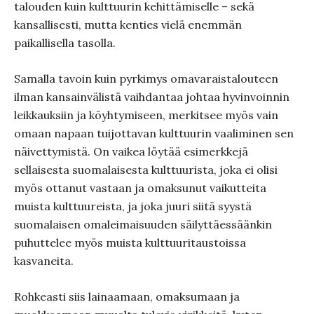
talouden kuin kulttuurin kehittämiselle – sekä
kansallisesti, mutta kenties vielä enemmän
paikallisella tasolla.
Samalla tavoin kuin pyrkimys omavaraistalouteen
ilman kansainvälistä vaihdantaa johtaa hyvinvoinnin
leikkauksiin ja köyhtymiseen, merkitsee myös vain
omaan napaan tuijottavan kulttuurin vaaliminen sen
näivettymistä. On vaikea löytää esimerkkejä
sellaisesta suomalaisesta kulttuurista, joka ei olisi
myös ottanut vastaan ja omaksunut vaikutteita
muista kulttuureista, ja joka juuri siitä syystä
suomalaisen omaleimaisuuden säilyttäessäänkin
puhuttelee myös muista kulttuuritaustoissa
kasvaneita.
Rohkeasti siis lainaamaan, omaksumaan ja