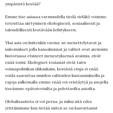
ympäristö kestää?
Emme itse asiassa varmuudella tiedä vieläkö voimme
toteuttaa siirtymisen ekologisesti, sosiaalisesti ja
taloudellisesti kestävään kehitykseen.
Yksi asia on kuitenkin varma: ne menettelytavat ja
uskomukset jolla kansakunnat ja valtiot ovat aiemmin
historiassa etsineet menestyksensä avaimia, eivät
enää toimi. Ekologiset tosiasiat eivät taivu
voimapolitiikan uhkauksiin, kestäviä etuja ei enää
voida saavuttaa muiden valtioiden kustannuksella ja
rajoja sulkemalla emme enää voi eristäytyä ja suojella
itseämme epätoivotuilta ja pelottavilta asioilta.
Globalisaatiota ei voi perua, ja miksi sitä edes
yrittäisimme kun tietää miten se on kasvattanut