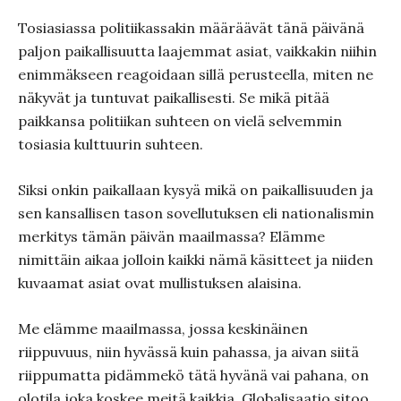
Tosiasiassa politiikassakin määräävät tänä päivänä
paljon paikallisuutta laajemmat asiat, vaikkakin niihin
enimmäkseen reagoidaan sillä perusteella, miten ne
näkyvät ja tuntuvat paikallisesti. Se mikä pitää
paikkansa politiikan suhteen on vielä selvemmin
tosiasia kulttuurin suhteen.
Siksi onkin paikallaan kysyä mikä on paikallisuuden ja
sen kansallisen tason sovellutuksen eli nationalismin
merkitys tämän päivän maailmassa? Elämme
nimittäin aikaa jolloin kaikki nämä käsitteet ja niiden
kuvaamat asiat ovat mullistuksen alaisina.
Me elämme maailmassa, jossa keskinäinen
riippuvuus, niin hyvässä kuin pahassa, ja aivan siitä
riippumatta pidämmekö tätä hyvänä vai pahana, on
olotila joka koskee meitä kaikkia. Globalisaatio sitoo