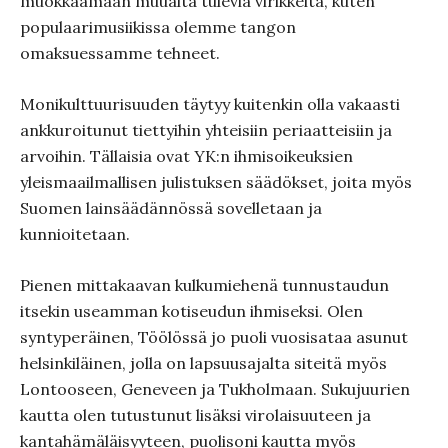
muokkaamaan muualta tulevia virikkeitä, kuten
populaarimusiikissa olemme tangon
omaksuessamme tehneet.
Monikulttuurisuuden täytyy kuitenkin olla vakaasti
ankkuroitunut tiettyihin yhteisiin periaatteisiin ja
arvoihin. Tällaisia ovat YK:n ihmisoikeuksien
yleismaailmallisen julistuksen säädökset, joita myös
Suomen lainsäädännössä sovelletaan ja
kunnioitetaan.
Pienen mittakaavan kulkumiehenä tunnustaudun
itsekin useamman kotiseudun ihmiseksi. Olen
syntyperäinen, Töölössä jo puoli vuosisataa asunut
helsinkiläinen, jolla on lapsuusajalta siteitä myös
Lontooseen, Geneveen ja Tukholmaan. Sukujuurien
kautta olen tutustunut lisäksi virolaisuuteen ja
kantahämäläisyyteen, puolisoni kautta myös