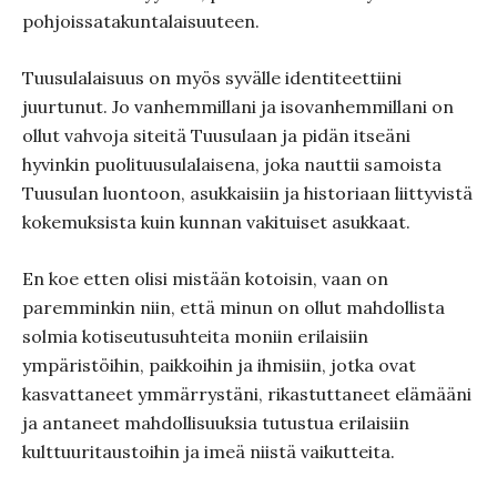
pohjoissatakuntalaisuuteen.
Tuusulalaisuus on myös syvälle identiteettiini
juurtunut. Jo vanhemmillani ja isovanhemmillani on
ollut vahvoja siteitä Tuusulaan ja pidän itseäni
hyvinkin puolituusulalaisena, joka nauttii samoista
Tuusulan luontoon, asukkaisiin ja historiaan liittyvistä
kokemuksista kuin kunnan vakituiset asukkaat.
En koe etten olisi mistään kotoisin, vaan on
paremminkin niin, että minun on ollut mahdollista
solmia kotiseutusuhteita moniin erilaisiin
ympäristöihin, paikkoihin ja ihmisiin, jotka ovat
kasvattaneet ymmärrystäni, rikastuttaneet elämääni
ja antaneet mahdollisuuksia tutustua erilaisiin
kulttuuritaustoihin ja imeä niistä vaikutteita.