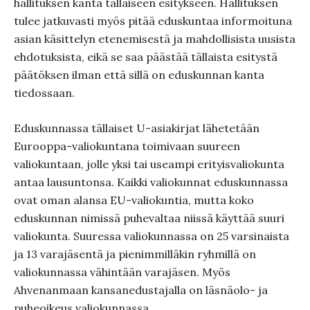
hallituksen kanta tällaiseen esitykseen. Hallituksen
tulee jatkuvasti myös pitää eduskuntaa informoituna
asian käsittelyn etenemisestä ja mahdollisista uusista
ehdotuksista, eikä se saa päästää tällaista esitystä
päätöksen ilman että sillä on eduskunnan kanta
tiedossaan.
Eduskunnassa tällaiset U-asiakirjat lähetetään
Eurooppa-valiokuntana toimivaan suureen
valiokuntaan, jolle yksi tai useampi erityisvaliokunta
antaa lausuntonsa. Kaikki valiokunnat eduskunnassa
ovat oman alansa EU-valiokuntia, mutta koko
eduskunnan nimissä puhevaltaa niissä käyttää suuri
valiokunta. Suuressa valiokunnassa on 25 varsinaista
ja 13 varajäsentä ja pienimmilläkin ryhmillä on
valiokunnassa vähintään varajäsen. Myös
Ahvenanmaan kansanedustajalla on läsnäolo- ja
puheoikeus valiokunnassa.