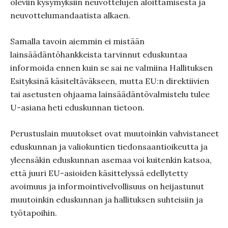
oleviin kysymyksiin neuvottelujen aloittamisesta ja
neuvottelumandaatista alkaen.
Samalla tavoin aiemmin ei mistään
lainsäädäntöhankkeista tarvinnut eduskuntaa
informoida ennen kuin se sai ne valmiina Hallituksen
Esityksinä käsiteltäväkseen, mutta EU:n direktiivien
tai asetusten ohjaama lainsäädäntövalmistelu tulee
U-asiana heti eduskunnan tietoon.
Perustuslain muutokset ovat muutoinkin vahvistaneet
eduskunnan ja valiokuntien tiedonsaantioikeutta ja
yleensäkin eduskunnan asemaa voi kuitenkin katsoa,
että juuri EU-asioiden käsittelyssä edellytetty
avoimuus ja informointivelvollisuus on heijastunut
muutoinkin eduskunnan ja hallituksen suhteisiin ja
työtapoihin.