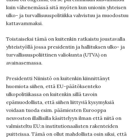
kuin vähenemässä sitä myöten kun unionin yhteisen
ulko- ja turvallisuuspolitiikka vahvistuu ja muodostuu
kattavammaksi.
Toistaiseksi tämä on kuitenkin ratkaistu joustavalla
yhteistyöllä jossa presidentin ja hallituksen ulko- ja
turvallisuuspoliittinen valiokunta (UTVA) on
avainasemassa.
Presidentti Niinistö on kuitenkin kiinnittänyt
huomiota siihen, että EU-päätöksenteko
ulkopolitiikassa on kuitenkin sillä tavoin
epämuodollista, että siihen liittyviä kysymyksiä
voidaan tuoda esim. päämiesten Eurooppa
neuvoston illallisilla käsittelyyn ilman että niitä on
valmisteltu EU:n institutionaalisten rakenteiden
puitteissa. Tämä on ollut mahdollista osin siksi, että