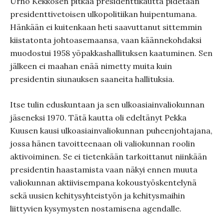
Urho Kekkosen pitkää presidenttikautta pidetään
presidenttivetoisen ulkopolitiikan huipentumana.
Hänkään ei kuitenkaan heti saavuttanut sittemmin
kiistatonta johtoasemaansa, vaan käännekohdaksi
muodostui 1958 yöpakkashallituksen kaatuminen. Sen
jälkeen ei maahan enää nimetty muita kuin
presidentin siunauksen saaneita hallituksia.
Itse tulin eduskuntaan ja sen ulkoasiainvaliokunnan
jäseneksi 1970. Tätä kautta oli edeltänyt Pekka
Kuusen kausi ulkoasiainvaliokunnan puheenjohtajana,
jossa hänen tavoitteenaan oli valiokunnan roolin
aktivoiminen. Se ei tietenkään tarkoittanut niinkään
presidentin haastamista vaan näkyi ennen muuta
valiokunnan aktiivisempana kokoustyöskentelynä
sekä uusien kehitysyhteistyön ja kehitysmaihin
liittyvien kysymysten nostamisena agendalle.