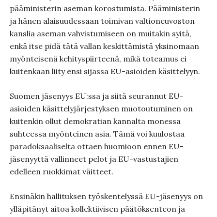
pääministerin aseman korostumista. Pääministerin
ja hänen alaisuudessaan toimivan valtioneuvoston
kanslia aseman vahvistumiseen on muitakin syitä,
enkä itse pidä tätä vallan keskittämistä yksinomaan
myönteisenä kehityspiirteenä, mikä toteamus ei
kuitenkaan liity ensi sijassa EU-asioiden käsittelyyn.
Suomen jäsenyys EU:ssa ja siitä seurannut EU-
asioiden käsittelyjärjestyksen muotoutuminen on
kuitenkin ollut demokratian kannalta monessa
suhteessa myönteinen asia. Tämä voi kuulostaa
paradoksaaliselta ottaen huomioon ennen EU-
jäsenyyttä vallinneet pelot ja EU-vastustajien
edelleen ruokkimat väitteet.
Ensinäkin hallituksen työskentelyssä EU-jäsenyys on
ylläpitänyt aitoa kollektiivisen päätöksenteon ja