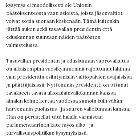
kysymys ei muodollisesti ole Unionin
päätöksenteosta vaan asioista, joista jäsenvaltiot
voivat sopia suoraan keskenään. Tämä kuitenkin
jättää aukon sekä tasavallan presidentin että
eduskunnan suuntaan näiden päätösten
valmistelussa.
Tasavallan presidentin ja eduskunnan vuorovaikutus
on aikaisempina vuosikymmeninä rajoittunut lähinnä
vain presidentin esiintymisiin valtiopäivien avajaisissa
ja päättäjäisissä. Nyttemmin presidentti on ottanut
tavakseen tavata ulkoasiainvaliokunnan kanssa
ainakin kolme kertaa vuodessa samoin kuin vähän
harvemmin puolustus- ja suuren valiokunnan kanssa.
Hän on perustellut tätä halulla varmistaa
parlamentaarinen kate myös ulko- ja
turvallisuuspolitiikan kysymyksissä.