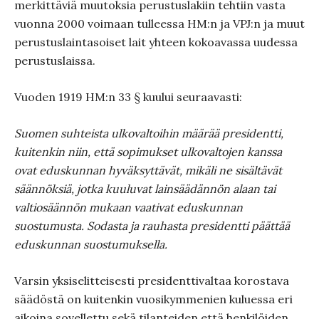
merkittäviä muutoksia perustuslakiin tehtiin vasta
vuonna 2000 voimaan tulleessa HM:n ja VPJ:n ja muut
perustuslaintasoiset lait yhteen kokoavassa uudessa
perustuslaissa.
Vuoden 1919 HM:n 33 § kuului seuraavasti:
Suomen suhteista ulkovaltoihin määrää presidentti,
kuitenkin niin, että sopimukset ulkovaltojen kanssa
ovat eduskunnan hyväksyttävät, mikäli ne sisältävät
säännöksiä, jotka kuuluvat lainsäädännön alaan tai
valtiosäännön mukaan vaativat eduskunnan
suostumusta. Sodasta ja rauhasta presidentti päättää
eduskunnan suostumuksella.
Varsin yksiselitteisesti presidenttivaltaa korostava
säädöstä on kuitenkin vuosikymmenien kuluessa eri
aikoina sovellettu sekä tilanteiden että henkilöiden