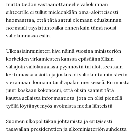
mutta tiedon vastaanottaneelle valiokunnan
sihteerille ei tullut mieleenkään oma-aloitteisesti
huomauttaa, että tätä sattui olemaan eduskunnan
normaali täysistuntoaika ennen kuin tämä nousi
valiokunnassa esiin.
Ulkoasiainministeri kävi näinä vuosina ministeriön
korkeiden virkamiesten kanssa epäsäännöllisin
väliajoin valiokunnassa pyynnöstä tai aloitteestaan
kertomassa asioita ja joskus oli valiokunta ministerin
vieraanaan lounaan tai iltapalan merkeissä. En muista
juuri koskaan kokeneeni, että olisin saanut tätä
kautta sellaista informaatiota, jota en olisi pienellä
työllä löytänyt myös avoimista media lähteistä.
Suomen ulkopolitiikan johtamista ja erityisesti
tasavallan presidenttien ja ulkoministeriön suhdetta