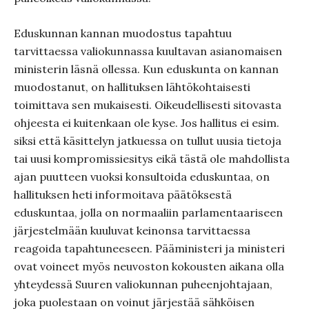
Eduskunnan kannan muodostus tapahtuu
tarvittaessa valiokunnassa kuultavan asianomaisen
ministerin läsnä ollessa. Kun eduskunta on kannan
muodostanut, on hallituksen lähtökohtaisesti
toimittava sen mukaisesti. Oikeudellisesti sitovasta
ohjeesta ei kuitenkaan ole kyse. Jos hallitus ei esim.
siksi että käsittelyn jatkuessa on tullut uusia tietoja
tai uusi kompromissiesitys eikä tästä ole mahdollista
ajan puutteen vuoksi konsultoida eduskuntaa, on
hallituksen heti informoitava päätöksestä
eduskuntaa, jolla on normaaliin parlamentaariseen
järjestelmään kuuluvat keinonsa tarvittaessa
reagoida tapahtuneeseen. Pääministeri ja ministeri
ovat voineet myös neuvoston kokousten aikana olla
yhteydessä Suuren valiokunnan puheenjohtajaan,
joka puolestaan on voinut järjestää sähköisen