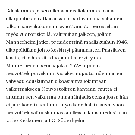
Eduskunnan ja sen ulkoasiainvaliokunnan osuus
ulkopolitiikan ratkaisuissa oli sotavuosina vähäinen.
Ulkoasiainvaliokunnan sivuuttamista perusteltiin
myös vuororiskeillä. Välirauhan jälkeen, jolloin
Mannerheim jatkoi presidenttinä maaliskuuhun 1946,
ulkopolitiikan johto keskittyi pääministeri Paasikiven
käsiin, eikä hän siitä luopunut siirryttyään
Mannerheimin seuraajaksi. YYA-sopimus
neuvottelujen aikana Paasikivi nojautui näennäisen
vahvasti eduskunnan ulkoasiainvaliokuntaan
vaikuttaakseen Neuvostoliiton kantaan, mutta ei
antanut sen vaikuttaa omaan linjaukseensa jossa hän
ei juurikaan tukeutunut myöskään hallitukseen vaan
neuvotteluvaltuuskunnassa olleisiin kansanedustajiin
Urho Kekkonen ja J.O. Söderhjelm.