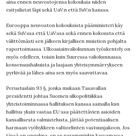
aina ennen neuvostojensa kokouksia niiden
esityslistat läpi sekä UaV:n että SuV:n kanssa.
Eurooppa neuvoston kokouksista pääministeri käy
sekä SuV:ssa että UaV:ssa sekä ennen kokousta että
välittömästi sen jälkeen kirjallisen muistion pohjalta
raportoimassa. Ulkoasiainvaliokunnan työskentely on
myös edelleen, toisin kuin Suuressa valiokunnassa,
konsensushakuista ja laajaan yhteisymmärrykseen
pyrkivää ja lähes aina sen myös saavuttavaa.
Perustuslain 93 §, jonka mukaan Tasavallan
presidentti johtaa Suomen ulkopolitiikkaa
yhteistoiminnassa hallituksen kanssa samalla kun
hallitus yksin vastaa EU:ssa päätettävien asioiden
kansallisesta valmistelusta, jättää potentiaalisen
harmaan vyöhykkeen valtioelinten vastuunjakoon. Jos
tässä on ongelma, on se paremminkin kasvamassa