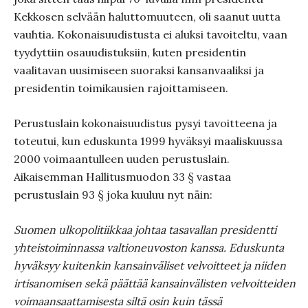
Kekkosen selvään haluttomuuteen, oli saanut uutta
vauhtia. Kokonaisuudistusta ei aluksi tavoiteltu, vaan
tyydyttiin osauudistuksiin, kuten presidentin
vaalitavan uusimiseen suoraksi kansanvaaliksi ja
presidentin toimikausien rajoittamiseen.
Perustuslain kokonaisuudistus pysyi tavoitteena ja
toteutui, kun eduskunta 1999 hyväksyi maaliskuussa
2000 voimaantulleen uuden perustuslain.
Aikaisemman Hallitusmuodon 33 § vastaa
perustuslain 93 § joka kuuluu nyt näin:
Suomen ulkopolitiikkaa johtaa tasavallan presidentti
yhteistoiminnassa valtioneuvoston kanssa. Eduskunta
hyväksyy kuitenkin kansainväliset velvoitteet ja niiden
irtisanomisen sekä päättää kansainvälisten velvoitteiden
voimaansaattamisesta siltä osin kuin tässä