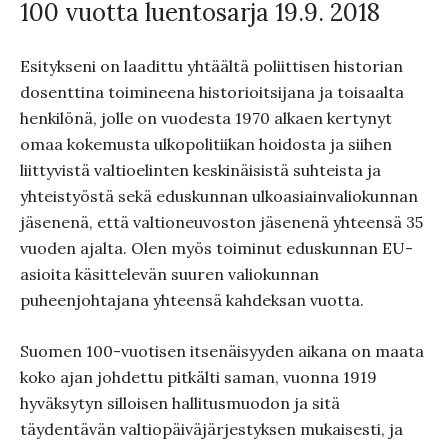
100 vuotta luentosarja 19.9. 2018
Esitykseni on laadittu yhtäältä poliittisen historian
dosenttina toimineena historioitsijana ja toisaalta
henkilönä, jolle on vuodesta 1970 alkaen kertynyt
omaa kokemusta ulkopolitiikan hoidosta ja siihen
liittyvistä valtioelinten keskinäisistä suhteista ja
yhteistyöstä sekä eduskunnan ulkoasiainvaliokunnan
jäsenenä, että valtioneuvoston jäsenenä yhteensä 35
vuoden ajalta. Olen myös toiminut eduskunnan EU-
asioita käsittelevän suuren valiokunnan
puheenjohtajana yhteensä kahdeksan vuotta.
Suomen 100-vuotisen itsenäisyyden aikana on maata
koko ajan johdettu pitkälti saman, vuonna 1919
hyväksytyn silloisen hallitusmuodon ja sitä
täydentävän valtiopäiväjärjestyksen mukaisesti, ja