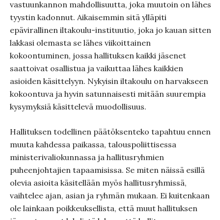
vastuunkannon mahdollisuutta, joka muutoin on lähes
tyystin kadonnut. Aikaisemmin sitä ylläpiti
epävirallinen iltakoulu-instituutio, joka jo kauan sitten
lakkasi olemasta se lähes viikoittainen
kokoontuminen, jossa hallituksen kaikki jäsenet
saattoivat osallistua ja vaikuttaa lähes kaikkien
asioiden käsittelyyn. Nykyisin iltakoulu on harvakseen
kokoontuva ja hyvin satunnaisesti mitään suurempia
kysymyksiä käsittelevä muodollisuus.
Hallituksen todellinen päätöksenteko tapahtuu ennen
muuta kahdessa paikassa, talouspoliittisessa
ministerivaliokunnassa ja hallitusryhmien
puheenjohtajien tapaamisissa. Se miten näissä esillä
olevia asioita käsitellään myös hallitusryhmissä,
vaihtelee ajan, asian ja ryhmän mukaan. Ei kuitenkaan
ole lainkaan poikkeuksellista, että muut hallituksen