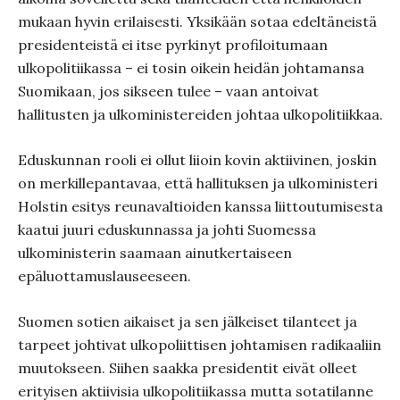
mukaan hyvin erilaisesti. Yksikään sotaa edeltäneistä
presidenteistä ei itse pyrkinyt profiloitumaan
ulkopolitiikassa – ei tosin oikein heidän johtamansa
Suomikaan, jos sikseen tulee – vaan antoivat
hallitusten ja ulkoministereiden johtaa ulkopolitiikkaa.
Eduskunnan rooli ei ollut liioin kovin aktiivinen, joskin
on merkillepantavaa, että hallituksen ja ulkoministeri
Holstin esitys reunavaltioiden kanssa liittoutumisesta
kaatui juuri eduskunnassa ja johti Suomessa
ulkoministerin saamaan ainutkertaiseen
epäluottamuslauseeseen.
Suomen sotien aikaiset ja sen jälkeiset tilanteet ja
tarpeet johtivat ulkopoliittisen johtamisen radikaaliin
muutokseen. Siihen saakka presidentit eivät olleet
erityisen aktiivisia ulkopolitiikassa mutta sotatilanne