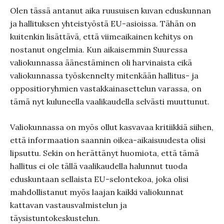
Olen tässä antanut aika ruusuisen kuvan eduskunnan
ja hallituksen yhteistyöstä EU-asioissa. Tähän on
kuitenkin lisättävä, että viimeaikainen kehitys on
nostanut ongelmia. Kun aikaisemmin Suuressa
valiokunnassa äänestäminen oli harvinaista eikä
valiokunnassa työskennelty mitenkään hallitus- ja
oppositioryhmien vastakkainasettelun varassa, on
tämä nyt kuluneella vaalikaudella selvästi muuttunut.
Valiokunnassa on myös ollut kasvavaa kritiikkiä siihen,
että informaation saannin oikea-aikaisuudesta olisi
lipsuttu. Sekin on herättänyt huomiota, että tämä
hallitus ei ole tällä vaalikaudella halunnut tuoda
eduskuntaan sellaista EU-selontekoa, joka olisi
mahdollistanut myös laajan kaikki valiokunnat
kattavan vastausvalmistelun ja
täysistuntokeskustelun.