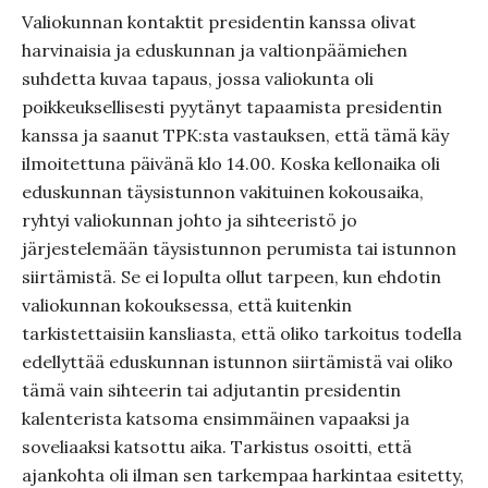
Valiokunnan kontaktit presidentin kanssa olivat
harvinaisia ja eduskunnan ja valtionpäämiehen
suhdetta kuvaa tapaus, jossa valiokunta oli
poikkeuksellisesti pyytänyt tapaamista presidentin
kanssa ja saanut TPK:sta vastauksen, että tämä käy
ilmoitettuna päivänä klo 14.00. Koska kellonaika oli
eduskunnan täysistunnon vakituinen kokousaika,
ryhtyi valiokunnan johto ja sihteeristö jo
järjestelemään täysistunnon perumista tai istunnon
siirtämistä. Se ei lopulta ollut tarpeen, kun ehdotin
valiokunnan kokouksessa, että kuitenkin
tarkistettaisiin kansliasta, että oliko tarkoitus todella
edellyttää eduskunnan istunnon siirtämistä vai oliko
tämä vain sihteerin tai adjutantin presidentin
kalenterista katsoma ensimmäinen vapaaksi ja
soveliaaksi katsottu aika. Tarkistus osoitti, että
ajankohta oli ilman sen tarkempaa harkintaa esitetty,