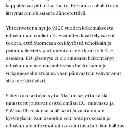
kappaleessa piti ottaa Jaa tai Ei -kanta rahaliittoon
liittymiseen oli asiasta äänestettävä.
Yhteenvetona nyt jo yli 20 vuoden kokemuksesta
eduskunnan roolista EU-asioiden käsittelyssä voi
todeta, että Suomessa on käytössä tehokkain ja
pisimmälle viety parlamentaarinen kontrolli EU-
asioissa. EU-jäsenyys ei ole suinkaan heikentänyt
eduskunnan asemaa suhteessa hallitukseen ja
virkamiesvalmisteluun, vaan päinvastoin vahvistanut
sitä merkittävästi.
Siihen on useitakin syitä. Yksi on se, että kaikki
ministerit joutuvat esittelemään EU-minvassa ja
SuV:ssa EU-asiansa suullisesti ja vastaamaan
kysymyksiin. Kun asioiden seurantaprosessin ja
eduskunnan informoinnin on alettava heti kun hallitus