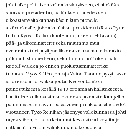
johti ulkopoliittisen vallan keskitykseen, ei niinkään
suoraan presidentin, hallituksen tai edes sen
ulkoasiainvaliokunnan käsiin kuin pienelle
sisärenkaalle, johon kuuluivat presidentti (Risto Rytin
tultua Kyösti Kallion kuoleman jälkeen tehtävään)
pää- ja ulkoministerit sekä muutama muu
avainministeri ja ylipäällikkönä välirauhan aikanakin
jatkanut Mannerheim, sekä tämän luottokenraali
Rudolf Walden jo ennen puolustusministeriksi
tuloaan. Myös SDP:n johtaja Väinö Tanner pysyi tässä
sisärenkaassa, vaikka joutui Neuvostoliiton
painostuksesta kesällä 1940 eroamaan hallituksesta.
Hallituksen ulkoasiainvaliokunnan jäsenistä Rangell oli
pääministerinä hyvin passiivinen ja saksalaisille tiedot
vuotaneen Tyko Reinikan jäsenyys valiokunnassa johti
myös siihen, että tärkeimmät keskustelut käytiin ja
ratkaisut sovittiin valiokunnan ulkopuolella.