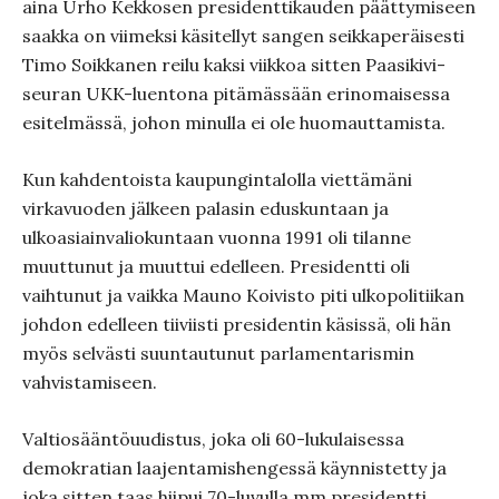
aina Urho Kekkosen presidenttikauden päättymiseen
saakka on viimeksi käsitellyt sangen seikkaperäisesti
Timo Soikkanen reilu kaksi viikkoa sitten Paasikivi-
seuran UKK-luentona pitämässään erinomaisessa
esitelmässä, johon minulla ei ole huomauttamista.
Kun kahdentoista kaupungintalolla viettämäni
virkavuoden jälkeen palasin eduskuntaan ja
ulkoasiainvaliokuntaan vuonna 1991 oli tilanne
muuttunut ja muuttui edelleen. Presidentti oli
vaihtunut ja vaikka Mauno Koivisto piti ulkopolitiikan
johdon edelleen tiiviisti presidentin käsissä, oli hän
myös selvästi suuntautunut parlamentarismin
vahvistamiseen.
Valtiosääntöuudistus, joka oli 60-lukulaisessa
demokratian laajentamishengessä käynnistetty ja
joka sitten taas hiipui 70-luvulla mm presidentti