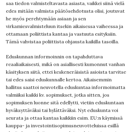
saa tiedon valmisteltavasta asiasta, vaikkei siinä vielä
edes mitään valmista päätösehdotusta olisi, joutuvat
he myös perehtymään asiaan ja sen
virkamiesvalmisteluun itsekin aikaisessa vaiheessa ja
ottamaan poliittista kantaa ja vastuuta esityksiin.
Tämä vahvistaa poliittista ohjausta kaikilla tasoilla.
Eduskunnan informoinnin on tapahduttava
reaaliaikaisesti, mikä on asiallisesti kumonnut vanhan
käsityksen siitä, ettei keskeneräisistä asioista tarvitse
tai edes saisi eduskunnalle kertoa. Aikaisemmin
hallitus saattoi neuvotella eduskuntaa informoimatta
valmiiksi kaikki kv. sopimukset, jotka sitten, jos
sopimuksen luonne sitä edellytti, vietiin eduskuntaan
hyväksyttäväksi tai hylättäväksi. Nyt eduskunta voi
seurata ja ottaa kantaa kaikkiin esim. EU:n käymissä
kauppa- ja investointisopimusneuvotteluissa esillä