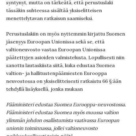
syntynyt, mutta on tärkeätä, että perustuslaki
tässäkin suhteessa sisältää yksiselitteisen
menettelytavan ratkaisun saamiseksi.
Perustuslakiin on myös nyttemmin kirjattu Suomen
jäsenyys Euroopan Unionissa sekä se, että
valtioneuvosto vastaa Euroopan Unionissa
päätettyjen asioiden valmistelusta. Lopullisesti niin
sanottu lautaskiista siitä, kuka edustaa Suomea
valtion- ja hallitustenpäämiesten Eurooppa
neuvostossa on yksiselitteisesti ratkaistu 66 §:ään
tehdyllä lisäyksellä, jonka mukaan
Pääministeri edustaa Suomea Eurooppa-neuvostossa.
Pääministeri edustaa Suomea myös muussa valtion
ylimmän johdon osallistumista vaativassa Euroopan
unionin toiminnassa, jollei valtioneuvosto