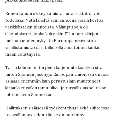
poikkeuksellisesti toisin päätä.
Ennen tämän selkeyttämistä lautaskiistat olivat
todellisia. Niitä läheltä seuranneena voisin kertoa
värikkäistäkin tilanteista. Väliinputoaja oli
ulkoministeri, jonka kuitenkin EU:n peruskirjan
mukaan (ennen nykyistä Eurooppa neuvoston
virallistamista) olisi tullut olla aina toinen kunkin
maan edustajista.
Tässä kohdin on tarpeen laajemmin käsitellä sitä,
miten Suomen jäsenyys Euroopan Unionissa on itse
asiassa enemmän kuin perustuslain muuttuneet
kirjaukset vaikuttanut ulko- ja turvallisuuspolitiikan
johtamiseen Suomessa.
Hallituksen sisäisessä työskentelyssä sekä suhteessa
tasavallan presidenttiin se on merkinnyt