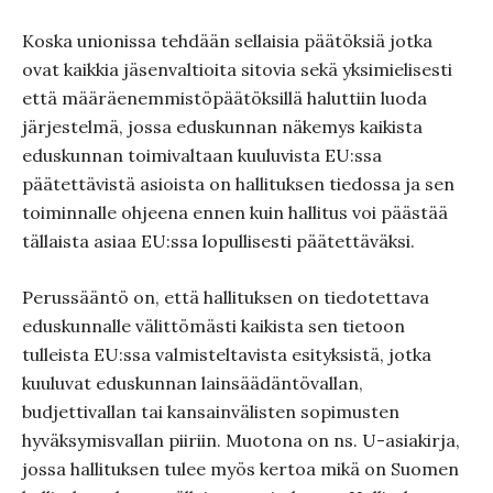
Koska unionissa tehdään sellaisia päätöksiä jotka
ovat kaikkia jäsenvaltioita sitovia sekä yksimielisesti
että määräenemmistöpäätöksillä haluttiin luoda
järjestelmä, jossa eduskunnan näkemys kaikista
eduskunnan toimivaltaan kuuluvista EU:ssa
päätettävistä asioista on hallituksen tiedossa ja sen
toiminnalle ohjeena ennen kuin hallitus voi päästää
tällaista asiaa EU:ssa lopullisesti päätettäväksi.
Perussääntö on, että hallituksen on tiedotettava
eduskunnalle välittömästi kaikista sen tietoon
tulleista EU:ssa valmisteltavista esityksistä, jotka
kuuluvat eduskunnan lainsäädäntövallan,
budjettivallan tai kansainvälisten sopimusten
hyväksymisvallan piiriin. Muotona on ns. U-asiakirja,
jossa hallituksen tulee myös kertoa mikä on Suomen