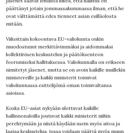
jäsenet saavat lehdistä lukea, että hallitus on
päättänyt jotain jommassakummassa ilman, että he
ovat välttämättä edes tienneet asian esilläolosta
mitään.
Viikoittain kokoontuva EU-valiokunta onkin
muodostunut merkittävimmäksi ja aidommaksi
kollektiivisen keskustelun ja päätöksenteon
foorumiseksi hallituksessa. Valiokunnalla on erikseen
nimitetyt jäsenet, mutta se on avoin kaikille muillekin
ministereille ja kaikki ministerit toimivat
valiokunnassa esittelijöinä oman toimivaltansa
asioissa.
Koska EU-asiat nykyään ulottuvat kaikille
hallinnonaloilla joutuvat kaikki ministerit niihin
perehtymään ja niistä käydään usein myös aitoa ja
laajaa keskustelua, jossa voidaan päätyä myös muun