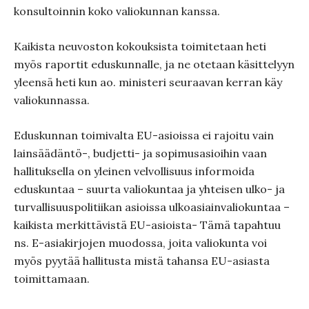
konsultoinnin koko valiokunnan kanssa.
Kaikista neuvoston kokouksista toimitetaan heti
myös raportit eduskunnalle, ja ne otetaan käsittelyyn
yleensä heti kun ao. ministeri seuraavan kerran käy
valiokunnassa.
Eduskunnan toimivalta EU-asioissa ei rajoitu vain
lainsäädäntö-, budjetti- ja sopimusasioihin vaan
hallituksella on yleinen velvollisuus informoida
eduskuntaa – suurta valiokuntaa ja yhteisen ulko- ja
turvallisuuspolitiikan asioissa ulkoasiainvaliokuntaa –
kaikista merkittävistä EU-asioista- Tämä tapahtuu
ns. E-asiakirjojen muodossa, joita valiokunta voi
myös pyytää hallitusta mistä tahansa EU-asiasta
toimittamaan.