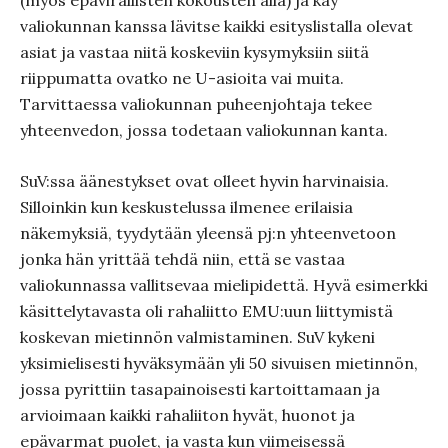
(myös epävirallisten kokousten alla) ja käy
valiokunnan kanssa lävitse kaikki esityslistalla olevat
asiat ja vastaa niitä koskeviin kysymyksiin siitä
riippumatta ovatko ne U-asioita vai muita.
Tarvittaessa valiokunnan puheenjohtaja tekee
yhteenvedon, jossa todetaan valiokunnan kanta.
SuV:ssa äänestykset ovat olleet hyvin harvinaisia.
Silloinkin kun keskustelussa ilmenee erilaisia
näkemyksiä, tyydytään yleensä pj:n yhteenvetoon
jonka hän yrittää tehdä niin, että se vastaa
valiokunnassa vallitsevaa mielipidettä. Hyvä esimerkki
käsittelytavasta oli rahaliitto EMU:uun liittymistä
koskevan mietinnön valmistaminen. SuV kykeni
yksimielisesti hyväksymään yli 50 sivuisen mietinnön,
jossa pyrittiin tasapainoisesti kartoittamaan ja
arvioimaan kaikki rahaliiton hyvät, huonot ja
epävarmat puolet, ja vasta kun viimeisessä