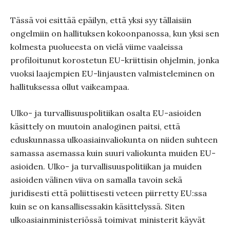
Tässä voi esittää epäilyn, että yksi syy tällaisiin
ongelmiin on hallituksen kokoonpanossa, kun yksi sen
kolmesta puolueesta on vielä viime vaaleissa
profiloitunut korostetun EU-kriittisin ohjelmin, jonka
vuoksi laajempien EU-linjausten valmisteleminen on
hallituksessa ollut vaikeampaa.
Ulko- ja turvallisuuspolitiikan osalta EU-asioiden
käsittely on muutoin analoginen paitsi, että
eduskunnassa ulkoasiainvaliokunta on niiden suhteen
samassa asemassa kuin suuri valiokunta muiden EU-
asioiden. Ulko- ja turvallisuuspolitiikan ja muiden
asioiden välinen viiva on samalla tavoin sekä
juridisesti että poliittisesti veteen piirretty EU:ssa
kuin se on kansallisessakin käsittelyssä. Siten
ulkoasiainministeriössä toimivat ministerit käyvät