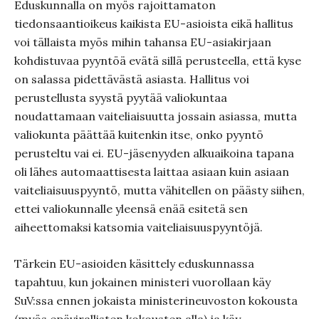
Eduskunnalla on myös rajoittamaton
tiedonsaantioikeus kaikista EU-asioista eikä hallitus
voi tällaista myös mihin tahansa EU-asiakirjaan
kohdistuvaa pyyntöä evätä sillä perusteella, että kyse
on salassa pidettävästä asiasta. Hallitus voi
perustellusta syystä pyytää valiokuntaa
noudattamaan vaiteliaisuutta jossain asiassa, mutta
valiokunta päättää kuitenkin itse, onko pyyntö
perusteltu vai ei. EU-jäsenyyden alkuaikoina tapana
oli lähes automaattisesta laittaa asiaan kuin asiaan
vaiteliaisuuspyyntö, mutta vähitellen on päästy siihen,
ettei valiokunnalle yleensä enää esitetä sen
aiheettomaksi katsomia vaiteliaisuuspyyntöjä.
Tärkein EU-asioiden käsittely eduskunnassa
tapahtuu, kun jokainen ministeri vuorollaan käy
SuV:ssa ennen jokaista ministerineuvoston kokousta