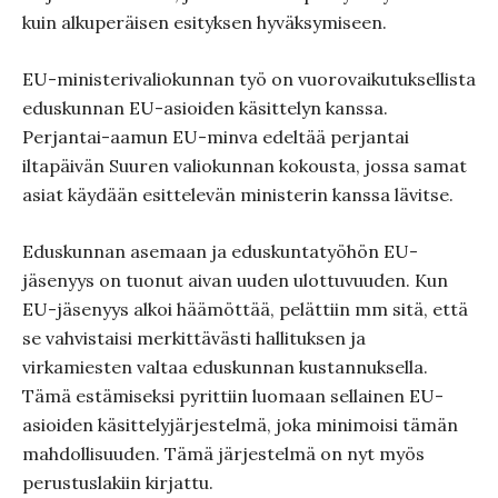
kuin alkuperäisen esityksen hyväksymiseen.
EU-ministerivaliokunnan työ on vuorovaikutuksellista
eduskunnan EU-asioiden käsittelyn kanssa.
Perjantai-aamun EU-minva edeltää perjantai
iltapäivän Suuren valiokunnan kokousta, jossa samat
asiat käydään esittelevän ministerin kanssa lävitse.
Eduskunnan asemaan ja eduskuntatyöhön EU-
jäsenyys on tuonut aivan uuden ulottuvuuden. Kun
EU-jäsenyys alkoi häämöttää, pelättiin mm sitä, että
se vahvistaisi merkittävästi hallituksen ja
virkamiesten valtaa eduskunnan kustannuksella.
Tämä estämiseksi pyrittiin luomaan sellainen EU-
asioiden käsittelyjärjestelmä, joka minimoisi tämän
mahdollisuuden. Tämä järjestelmä on nyt myös
perustuslakiin kirjattu.