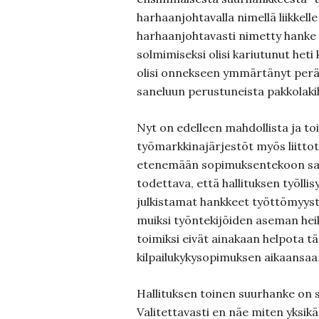
harhaanjohtavalla nimellä liikkelle
harhaanjohtavasti nimetty hank
solmimiseksi olisi kariutunut heti k
olisi onnekseen ymmärtänyt perä
saneluun perustuneista pakkolaki
Nyt on edelleen mahdollista ja to
työmarkkinajärjestöt myös liittot
etenemään sopimuksentekoon saa
todettava, että hallituksen työlli
julkistamat hankkeet työttömyyst
muiksi työntekijöiden aseman hei
toimiksi eivät ainakaan helpota 
kilpailukykysopimuksen aikaansaa
Hallituksen toinen suurhanke on 
Valitettavasti en näe miten yksikä