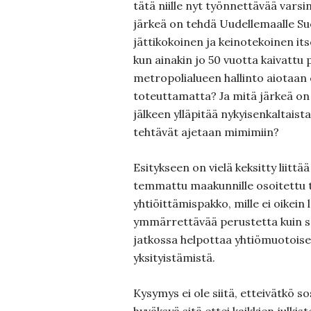
tätä niille nyt työnnettävää varsi
järkeä on tehdä Uudellemaalle S
jättikokoinen ja keinotekoinen its
kun ainakin jo 50 vuotta kaivatt
metropolialueen hallinto aiotaan 
toteuttamatta? Ja mitä järkeä on 
jälkeen ylläpitää nykyisenkaltais
tehtävät ajetaan mimimiin?
Esitykseen on vielä keksitty liittä
temmattu maakunnille osoitettu 
yhtiöittämispakko, mille ei oikein
ymmärrettävää perustetta kuin se
jatkossa helpottaa yhtiömuotoise
yksityistämistä.
Kysymys ei ole siitä, etteivätkö s