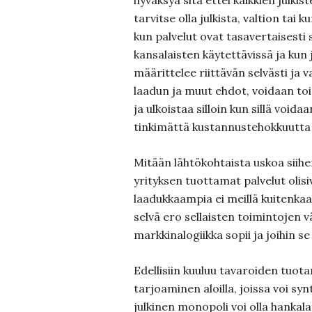
hyväksyä sitä ettei kaikkien julkis
tarvitse olla julkista, valtion tai 
kun palvelut ovat tasavertaisesti
kansalaisten käytettävissä ja kun j
määrittelee riittävän selvästi ja 
laadun ja muut ehdot, voidaan toi
ja ulkoistaa silloin kun sillä void
tinkimättä kustannustehokkuutta 
Mitään lähtökohtaista uskoa siihen
yrityksen tuottamat palvelut olis
laadukkaampia ei meillä kuitenka
selvä ero sellaisten toimintojen väl
markkinalogiikka sopii ja joihin se 
Edellisiin kuuluu tavaroiden tuota
tarjoaminen aloilla, joissa voi synty
julkinen monopoli voi olla hankala 