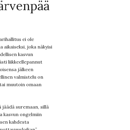
Järvenpää
ihallitus ei ole
a aikaiseksi, joka näkyisi
dellisen kasvun
ti liikkeellepannut
toisensa jälkeen
llinen valmistelu on
 tai muutoin omaan
ä jäädä suremaan, sillä
 ja kasvun ongelmiin
ksen kahdesta
uottavuusloikan”