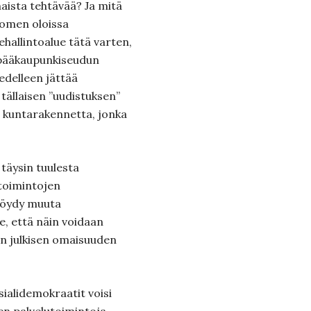
naista tehtävää? Ja mitä
uomen oloissa
ehallintoalue tätä varten,
u pääkaupunkiseudun
edelleen jättää
tällaisen ”uudistuksen”
ta kuntarakennetta, jonka
ä täysin tuulesta
toimintojen
 löydy muuta
, että näin voidaan
n julkisen omaisuuden
osialidemokraatit voisi