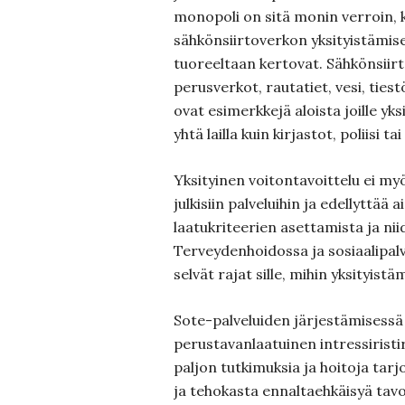
monopoli on sitä monin verroin, 
sähkönsiirtoverkon yksityistämis
tuoreeltaan kertovat. Sähkönsiirt
perusverkot, rautatiet, vesi, ties
ovat esimerkkejä aloista joille yk
yhtä lailla kuin kirjastot, poliisi tai
Yksityinen voitontavoittelu ei my
julkisiin palveluihin ja edellyttää 
laatukriteerien asettamista ja nii
Terveydenhoidossa ja sosiaalipal
selvät rajat sille, mihin yksityistä
Sote-palveluiden järjestämisessä
perustavanlaatuinen intressirist
paljon tutkimuksia ja hoitoja tar
ja tehokasta ennaltaehkäisyä tavo