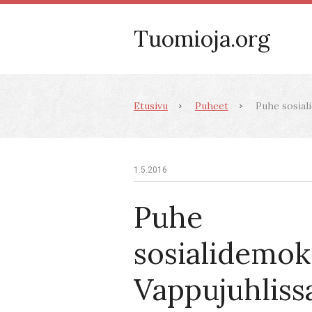
Tuomioja.org
Etusivu
Puheet
Puhe sosiali
1.5.2016
Puhe
sosialidemok
Vappujuhlissa