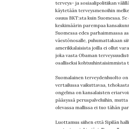
terveys- ja sosiaalipolitiikan välil
käytetään terveysmenoihin melke
osuus BKT:sta kuin Suomessa. Se 
keskimäärin parempaa kansakunna
Suomessa edes parhaimmassa asem
väestönosalle, puhumattakaan sii
amerikkalaisista joilla ei ollut v
joka vasta Obaman terveysuudis
osalliseksi kohtuuhintaisimmista t
Suomalainen terveydenhuolto on 
vertailussa vaikuttavaa, tehokasta 
ongelma on kansalaisten eriarv
pääsyssä peruspalveluihin, mutta 
olevassa mallissa ei tuo tähän pa
Luottamus siihen että Sipilän hal