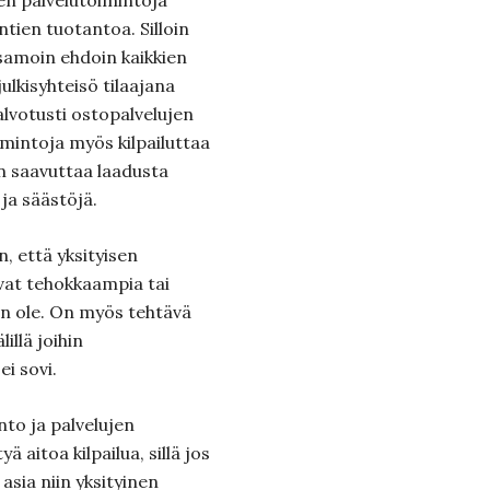
ten palvelutoimintoja
kuntien tuotantoa. Silloin
 samoin ehdoin kaikkien
ulkisyhteisö tilaajana
valvotusti ostopalvelujen
mintoja myös kilpailuttaa
aan saavuttaa laadusta
ja säästöjä.
, että yksityisen
ivat tehokkaampia tai
an ole. On myös tehtävä
illä joihin
ei sovi.
nto ja palvelujen
ä aitoa kilpailua, sillä jos
asia niin yksityinen