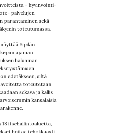
avoitteista – hyvinvointi-
ote- palvelujen
en parantaminen sekä
ynäkymin toteutumassa.
näyttää Sipilän
a: kepun ajaman
muksen haluaman
yksityistämisen
on edetäkseen, siltä
 tavoitetta toteutetaan
aadaan sekava ja kallis
riarvoisemmin kansalaisia
tarakenne.
8 itsehallintoaluetta,
ykset hoitaa tehokkaasti