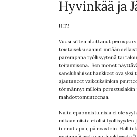
Hyvinkää ja 
H.T.!
Vuosi sitten aloittanut perusporvar
toistaiseksi saanut mitään sellaist
parempana työllisyytenä tai talou
toipumisena. Sen monet näyttäväs
saneluhaluiset hankkeet ova yksi 
ajautuneet vaikeuksiinkun puuttee
törmännyt milloin perustuslakiin
mahdottomuuteensa.
Näitä epäonnistumisia ei ole syyt
mikään niistä ei olisi työllisyyden
tuonut apua, päinvastoin. Hallitu
ensimmäisestä suurhankkeesta ”t