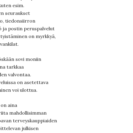
kuten esim.
en seuraukset
o, tiedonsiirron
tö ja postin peruspalvelut
sityistäminen on myrkkyä,
 vankilat.
öskään sovi moniin
aina tarkkaa
den valvontaa.
veluissa on asetettava
minen voi ulottua.
 on aina
iriita mahdollisimman
joavan terveyskauppiaiden
ittelevan julkisen