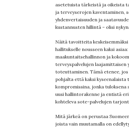
asetetuista tärkeistä ja oikeista t
ja terveyserojen kaventaminen, s
yhdenvertaisuuden ja saatavuud
kustannusten hillintä – olisi nyk
Näitä tavoitteita keskeisemmäksi 
hallitukselle nousseen kaksi asia
maakuntaitsehallinnon ja kokoo
terveyspalvelujen laajamittaisen 
toteuttaminen. Tämä etenee, jos 
pohjalta että kaksi kyseenalaista
kompromissina, jonka tuloksena s
uusi hallintorakenne ja entistä e
kohteleva sote-palvelujen tarjon
Mitä järkeä on perustaa Suomeen 1
joista vain muutamalla on edellyt