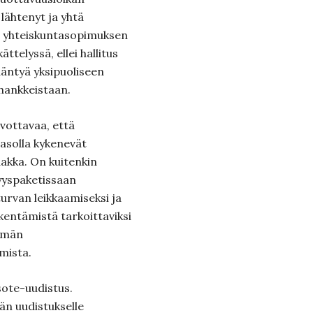
 lähtenyt ja yhtä
e yhteiskuntasopimuksen
ättelyssä, ellei hallitus
äntyä yksipuoliseen
hankkeistaan.
ivottavaa, että
asolla kykenevät
kka. On kuitenkin
syyspaketissaan
urvan leikkaamiseksi ja
kentämistä tarkoittaviksi
tämän
mista.
sote-uudistus.
än uudistukselle