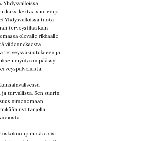
lä. Yhdysvalloissa
in kaksi kertaa suurempi
ei Yhdysvalloissa tuota
n terveystilaa kuin
assa olevalle rikkaalle
tä viidenneksestä
araa terveysvakuutukseen ja
tuksen myötä on päässyt
erveyspalveluista.
kansainvälisessä
ja turvallista. Sen suurin
oisuus nimenomaan
mikään nyt tarjolla
rannusta.
lituskokoonpanosta olisi