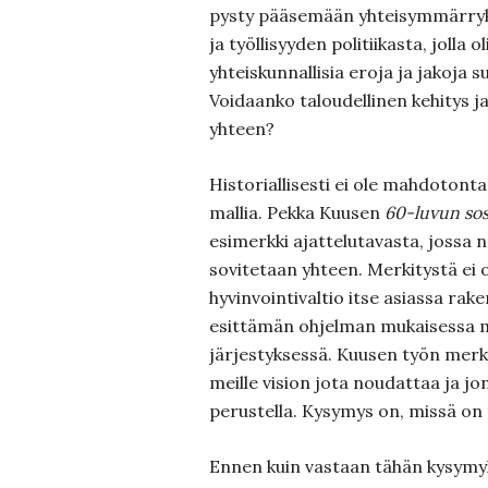
pysty pääsemään yhteisymmärryks
ja työllisyyden politiikasta, jolla o
yhteiskunnallisia eroja ja jakoja s
Voidaanko taloudellinen kehitys ja
yhteen?
Historiallisesti ei ole mahdotonta
mallia. Pekka Kuusen
60-luvun sosi
esimerkki ajattelutavasta, jossa
sovitetaan yhteen. Merkitystä ei ol
hyvinvointivaltio itse asiassa rak
esittämän ohjelman mukaisessa 
järjestyksessä. Kuusen työn merkit
meille vision jota noudattaa ja jo
perustella. Kysymys on, missä on
Ennen kuin vastaan tähän kysymy