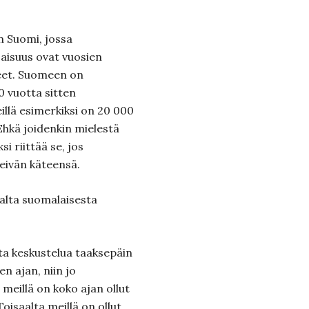
n Suomi, jossa
saisuus ovat vuosien
neet. Suomeen on
20 vuotta sitten
illä esimerkiksi on 20 000
 Ehkä joidenkin mielestä
i riittää se, jos
leivän käteensä.
alta suomalaisesta
ta keskustelua taaksepäin
 ajan, niin jo
 meillä on koko ajan ollut
Toisaalta meillä on ollut