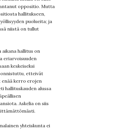
antanut oppositio. Mutta
itiosta hallitukseen,
työllisyyden puolueita; ja
ä niistä on tullut
 aikana hallitus on
a eriarvoisuuden
saan keskeiseksi
 onnistuttu, etteivät
t enää kerro erojen
ti hallituskauden alussa
äpeällisen
nsiota. Askelia on siis
iittämättömästi.
omalainen yhteiskunta ei