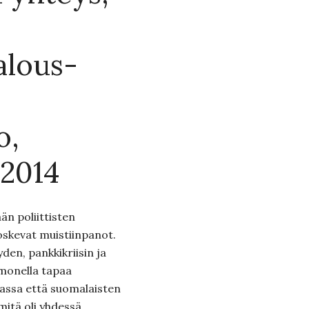
alous-
o,
.2014
ään poliittisten
oskevat muistiinpanot.
en, pankkikriisin ja
 monella tapaa
assa että suomalaisten
mitä oli yhdessä