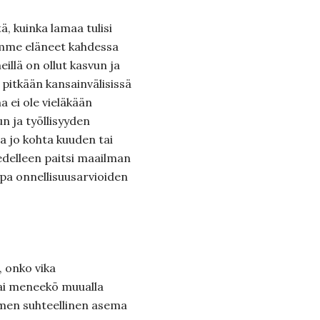
tä, kuinka lamaa tulisi
emme eläneet kahdessa
illä on ollut kasvun ja
 pitkään kansainvälisissä
 ei ole vieläkään
un ja työllisyyden
a jo kohta kuuden tai
delleen paitsi maailman
opa onnellisuusarvioiden
, onko vika
vai meneekö muualla
omen suhteellinen asema