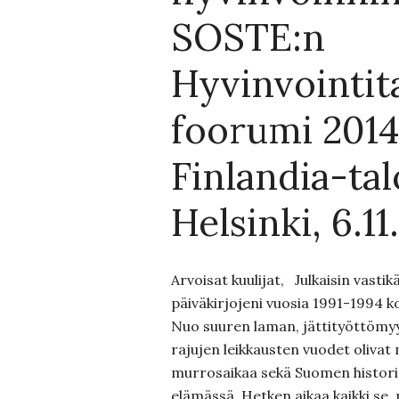
SOSTE:n
Hyvinvointit
foorumi 2014
Finlandia-tal
Helsinki, 6.11
Arvoisat kuulijat, Julkaisin vastik
päiväkirjojeni vuosia 1991-1994 k
Nuo suuren laman, jättityöttömyyd
rajujen leikkausten vuodet olivat
murrosaikaa sekä Suomen histori
elämässä. Hetken aikaa kaikki se, 