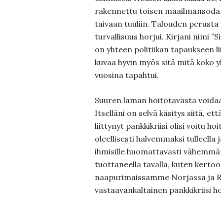
rakennettu toisen maailmansodan
taivaan tuuliin. Talouden perusta
turvallisuus horjui. Kirjani nimi ”S
on yhteen politiikan tapaukseen li
kuvaa hyvin myös sitä mitä koko 
vuosina tapahtui.
Suuren laman hoitotavasta voidaa
Itselläni on selvä käsitys siitä, ett
liittynyt pankkikriisi olisi voitu h
oleellisesti halvemmaksi tulleella j
ihmisille huomattavasti vähemmän 
tuottaneella tavalla, kuten kertoo
naapurimaissamme Norjassa ja R
vastaavankaltainen pankkikriisi ho