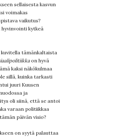
een sellaisesta kasvun
lisi voimakas
upistava vaikutus?
 hyvinvointi kytkeä
 kuvitella tämänkaltaista
aalipolitiikka
on hyvä
 nämä kaksi näkökulmaa
e sillä, kuinka tarkasti
entui juuri Kuusen
muodossa ja
ys oli siinä, että se antoi
nka varaan politiikkaa
 tämän päivän visio?
kseen on syytä palauttaa