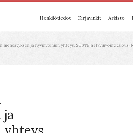
Henkilötiedot
Kirjavinkit
Arkisto
n menestyksen ja hyvinvoinnin yhteys, SOSTE:n Hyvinvointitalous-fo
n
 ja
 yhteys,