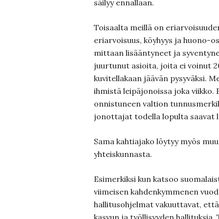
säilyy ennallaan.
Toisaalta meillä on eriarvoisuude
eriarvoisuus, köyhyys ja huono-o
mittaan lisääntyneet ja syventy
juurtunut asioita, joita ei voinut 
kuvitellakaan jäävän pysyväksi. Me
ihmistä leipäjonoissa joka viikko.
onnistuneen valtion tunnusmerkiks
jonottajat todella lopulta saavat 
Sama kahtiajako löytyy myös muu
yhteiskunnasta.
Esimerkiksi kun katsoo suomalais
viimeisen kahdenkymmenen vuoden
hallitusohjelmat vakuuttavat, että
kasvun ja työllisyyden hallituksia. 