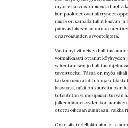
myös eriarvoistumisesta huolta k
kun puolueet ovat siirtyneet oppos
niistä on samalla tullut kasvun ja 
päinvastaiseen suuntaan mentäess
eriarvoisuuden arvostelijoita.
Vasta nyt viimeisen hallituskauden
voimakkaasti ottanut köyhyyden j
vähentämisen jo hallitusohjelmas
tavoitteeksi. Tässä on myös sikäli
tarkoin seuratut tulonjakotilasto
kasvusta, mikä on suurelta osin he
toteutetun viimesijaisen turvan h
jälkeenjääneisyyden korjaamisen a
otettu oikeaan suuntaan, vaikka r
Onko siis todellakin niin, että su