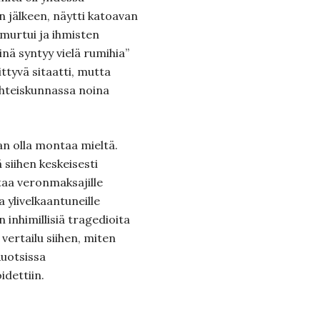
 jälkeen, näytti katoavan
 murtui ja ihmisten
iinä syntyy vielä rumihia”
ittyvä sitaatti, mutta
yhteiskunnassa noina
n olla montaa mieltä.
ä siihen keskeisesti
oitaa veronmaksajille
a ylivelkaantuneille
inhimillisiä tragedioita
 vertailu siihen, miten
uotsissa
idettiin.