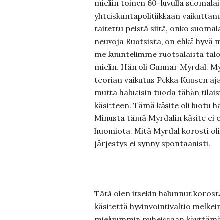
mieliin toinen 60-luvulla suomala
yhteiskuntapolitiikkaan vaikuttanu
taitettu peistä siitä, onko suomal
neuvoja Ruotsista, on ehkä hyvä m
me kuuntelimme ruotsalaista talou
mielin. Hän oli Gunnar Myrdal. M
teorian vaikutus Pekka Kuusen aja
mutta haluaisin tuoda tähän tila
käsitteen. Tämä käsite oli luotu 
Minusta tämä Myrdalin käsite ei ol
huomiota. Mitä Myrdal korosti oli
järjestys ei synny spontaanisti.
Tätä olen itsekin halunnut korosta
käsitettä hyvinvointivaltio melkei
mieluummin puheissaan käyttäm