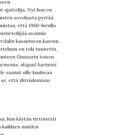
iseen
t ajattelija. Nyt kun on
aisten soveliasta pyytää
uistaa, että 1960-luvulla
stieteilijää avoimin
yrdalin kasautuvan kasvun
tteluun on toki tunnettu,
isuuteen Gunnarin toisen
harmonia,
skapad harmoni
.
e saanut sille kuuluvaa
 se, että yhteiskunnan
a, kun käytän tietoisesti
n kaikkien muiden
än