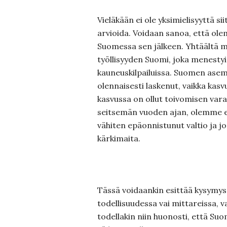
Vieläkään ei ole yksimielisyyttä sii
arvioida. Voidaan sanoa, että ol
Suomessa sen jälkeen. Yhtäältä me
työllisyyden Suomi, joka menestyi
kauneuskilpailuissa. Suomen asema
olennaisesti laskenut, vaikka kasv
kasvussa on ollut toivomisen vara
seitsemän vuoden ajan, olemme e
vähiten epäonnistunut valtio ja j
kärkimaita.
Tässä voidaankin esittää kysymys
todellisuudessa vai mittareissa, 
todellakin niin huonosti, että Su