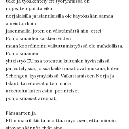
teko ja työskentely eri työryhmissä on
nopeatempoista eikä
norjalaisilla ja islantilaisilla ole käytössään samaa
aineistoa kuin
jäsenmailla, joten on väistämättä niin, ettei
Pohjoismaiden kaikkien viiden
maan koordinointi vaikuttamistyössä ole mahdollista.
Pohjoismainen
yhteistyö EU:ssa toteutuu kuitenkin hyvin niissä
järjestelyissä, joissa kaikki maat ovat mukana, kuten
Schengen-kysymyksissä. Vaikuttamiseen Norja ja
Islanti tarvitsevat siten muita
areenoita kuten esim. perinteiset
pohjoismaiset areenat.
Färsaarten ja
EU:n makrillikiista osoittaa myös sen, että unionin
sitovat säännöt eivät aina