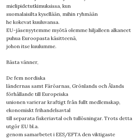
mielipidetutkimuksissa, kun
suomalaisilta kysellään, mihin ryhmään
he kokevat kuuluvansa.
EU-jäsenyytemme myötä olemme hiljalleen alkaneet
puhua Euroopasta käsitteenä,
johon itse kuulumme.
Bästa vänner,
De fem nordiska
ländernas samt Färöarnas, Grönlands och Ålands
förhållande till Europeiska
unionen varierar kraftigt från fullt medlemskap,
ekonomiskt frihandelsavtal
till separata fiskeriavtal och tullösningar. Trots detta
utgör EU bl.a.
genom samarbetet i EES/EFTA den viktigaste