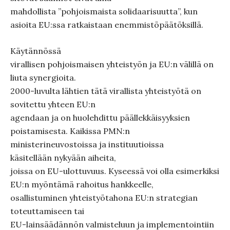
mahdollista ”pohjoismaista solidaarisuutta”, kun
asioita EU:ssa ratkaistaan enemmistöpäätöksillä.
Käytännössä
virallisen pohjoismaisen yhteistyön ja EU:n välillä on
liuta synergioita.
2000-luvulta lähtien tätä virallista yhteistyötä on
sovitettu yhteen EU:n
agendaan ja on huolehdittu päällekkäisyyksien
poistamisesta. Kaikissa PMN:n
ministerineuvostoissa ja instituutioissa
käsitellään nykyään aiheita,
joissa on EU-ulottuvuus. Kyseessä voi olla esimerkiksi
EU:n myöntämä rahoitus hankkeelle,
osallistuminen yhteistyötahona EU:n strategian
toteuttamiseen tai
EU-lainsäädännön valmisteluun ja implementointiin