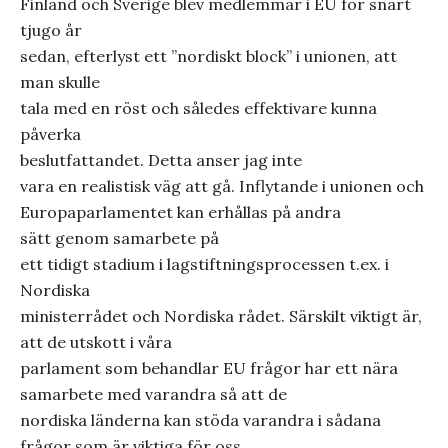
Finland och Sverige blev medlemmar i EU för snart
tjugo år
sedan, efterlyst ett ”nordiskt block” i unionen, att
man skulle
tala med en röst och således effektivare kunna
påverka
beslutfattandet.
Detta anser jag inte
vara en realistisk väg att gå. Inflytande i unionen och
Europaparlamentet kan erhållas på andra
sätt genom samarbete på
ett tidigt stadium i lagstiftningsprocessen t.ex. i
Nordiska
ministerrådet och Nordiska rådet. Särskilt viktigt är,
att de utskott i våra
parlament som behandlar EU frågor har ett nära
samarbete med varandra så att de
nordiska länderna kan stöda varandra i sådana
frågor som är viktiga för oss