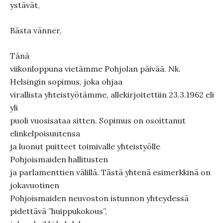
ystävät,
Bästa vänner,
Tänä
viikonloppuna vietämme Pohjolan päivää. Nk.
Helsingin sopimus, joka ohjaa
virallista yhteistyötämme, allekirjoitettiin 23.3.1962 eli
yli
puoli vuosisataa sitten. Sopimus on osoittanut
elinkelpoisuutensa
ja luonut puitteet toimivalle yhteistyölle
Pohjoismaiden hallitusten
ja parlamenttien välillä. Tästä yhtenä esimerkkinä on
jokavuotinen
Pohjoismaiden neuvoston istunnon yhteydessä
pidettävä ”huippukokous”,