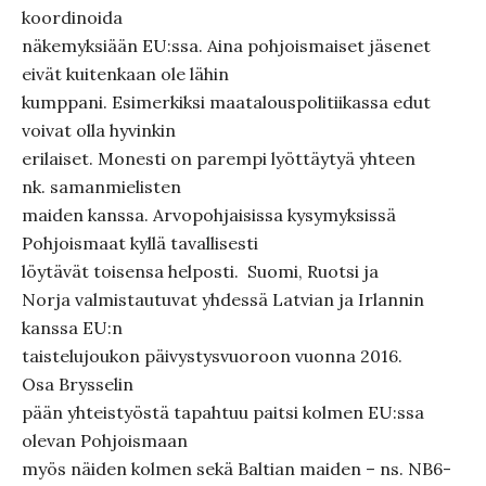
koordinoida
näkemyksiään EU:ssa. Aina pohjoismaiset jäsenet
eivät kuitenkaan ole lähin
kumppani. Esimerkiksi maatalouspolitiikassa edut
voivat olla hyvinkin
erilaiset. Monesti on parempi lyöttäytyä yhteen
nk. samanmielisten
maiden kanssa. Arvopohjaisissa kysymyksissä
Pohjoismaat kyllä tavallisesti
löytävät toisensa helposti. Suomi, Ruotsi ja
Norja valmistautuvat yhdessä Latvian ja Irlannin
kanssa EU:n
taistelujoukon päivystysvuoroon vuonna 2016.
Osa Brysselin
pään yhteistyöstä tapahtuu paitsi kolmen EU:ssa
olevan Pohjoismaan
myös näiden kolmen sekä Baltian maiden – ns. NB6-