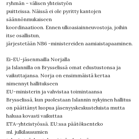
ryhmän – välisen yhteistyön
puitteissa. Näissä ei ole pyritty kantojen
säännönmukaiseen
koordinaatioon. Ennen ulkoasiainneuvostoja, joihin
itse osallistun,
järjestetään NB6 -ministereiden aamiaistapaaminen.
Ei-EU-jäsenmailla Norjalla
ja Islannilla on Brysselissä omat edustustonsa ja
vaikuttajansa. Norja on ensimmäistä kertaa
nimennyt hallitukseen
EU-ministerin ja vahvistaa toimintaansa
Brysselissä, kun puolestaan Islannin nykyinen hallitus
on päättänyt luopua jäsenyyskeskusteluista mutta
haluaa kovasti vaikuttaa
ETA-yhteistyössä. EU:ssa päätöksenteko
ml. julkilausumien