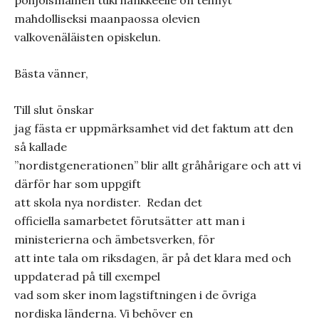
pohjoismainen tuki hankkeelle on tehnyt
mahdolliseksi maanpaossa olevien
valkovenäläisten opiskelun.
Bästa vänner,
Till slut önskar
jag fästa er uppmärksamhet vid det faktum att den
så kallade
”nordistgenerationen” blir allt gråhårigare och att vi
därför har som uppgift
att skola nya nordister.
Redan det
officiella samarbetet förutsätter att man i
ministerierna och ämbetsverken, för
att inte tala om riksdagen, är på det klara med och
uppdaterad på till exempel
vad som sker inom lagstiftningen i de övriga
nordiska länderna. Vi behöver en