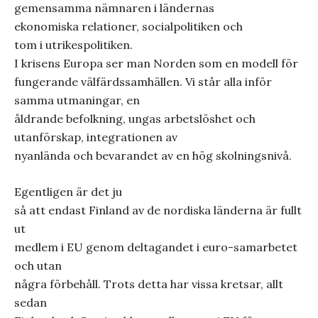
gemensamma nämnaren i ländernas
ekonomiska relationer, socialpolitiken och
tom i utrikespolitiken.
I krisens Europa ser man Norden som en modell för
fungerande välfärdssamhällen. Vi står alla inför
samma utmaningar, en
åldrande befolkning, ungas arbetslöshet och
utanförskap, integrationen av
nyanlända och bevarandet av en hög skolningsnivå.
Egentligen är det ju
så att endast Finland av de nordiska länderna är fullt
ut
medlem i EU genom deltagandet i euro-samarbetet
och utan
några förbehåll. Trots detta har vissa kretsar, allt
sedan