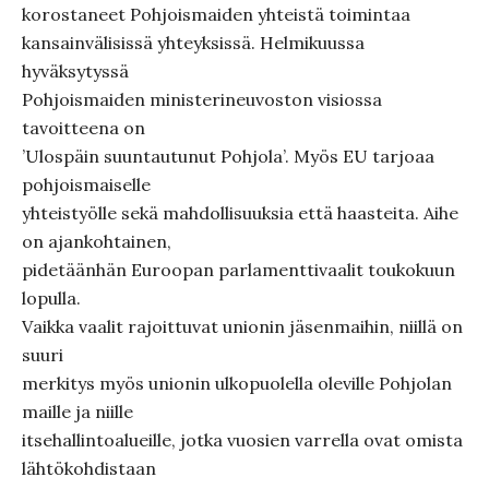
korostaneet Pohjoismaiden yhteistä toimintaa
kansainvälisissä yhteyksissä. Helmikuussa
hyväksytyssä
Pohjoismaiden ministerineuvoston visiossa
tavoitteena on
’Ulospäin suuntautunut Pohjola’. Myös EU tarjoaa
pohjoismaiselle
yhteistyölle sekä mahdollisuuksia että haasteita. Aihe
on ajankohtainen,
pidetäänhän Euroopan parlamenttivaalit toukokuun
lopulla.
Vaikka vaalit rajoittuvat unionin jäsenmaihin, niillä on
suuri
merkitys myös unionin ulkopuolella oleville Pohjolan
maille ja niille
itsehallintoalueille, jotka vuosien varrella ovat omista
lähtökohdistaan