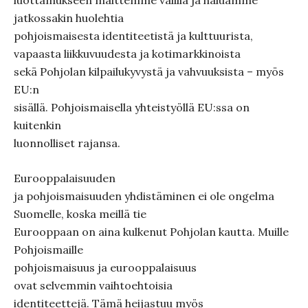
luottamukseen maittemme välillä ja haluamme
jatkossakin huolehtia
pohjoismaisesta identiteetistä ja kulttuurista,
vapaasta liikkuvuudesta ja kotimarkkinoista
sekä Pohjolan kilpailukyvystä ja vahvuuksista – myös
EU:n
sisällä. Pohjoismaisella yhteistyöllä EU:ssa on
kuitenkin
luonnolliset rajansa.
Eurooppalaisuuden
ja pohjoismaisuuden yhdistäminen ei ole ongelma
Suomelle, koska meillä tie
Eurooppaan on aina kulkenut Pohjolan kautta. Muille
Pohjoismaille
pohjoismaisuus ja eurooppalaisuus
ovat selvemmin vaihtoehtoisia
identiteettejä. Tämä heijastuu myös