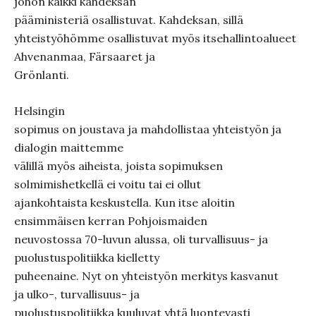
johon kaikki kahdeksan
pääministeriä osallistuvat. Kahdeksan, sillä
yhteistyöhömme osallistuvat myös itsehallintoalueet
Ahvenanmaa, Färsaaret ja
Grönlanti.
Helsingin
sopimus on joustava ja mahdollistaa yhteistyön ja
dialogin maittemme
välillä myös aiheista, joista sopimuksen
solmimishetkellä ei voitu tai ei ollut
ajankohtaista keskustella. Kun itse aloitin
ensimmäisen kerran Pohjoismaiden
neuvostossa 70-luvun alussa, oli turvallisuus- ja
puolustuspolitiikka kielletty
puheenaine. Nyt on yhteistyön merkitys kasvanut
ja ulko-, turvallisuus- ja
puolustuspolitiikka kuuluvat yhtä luontevasti