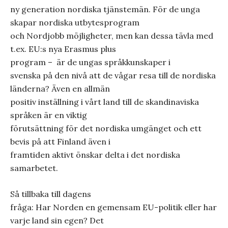
ny generation nordiska tjänstemän. För de unga
skapar nordiska utbytesprogram
och Nordjobb möjligheter, men kan dessa tävla med
t.ex. EU:s nya Erasmus plus
program –
är de ungas språkkunskaper i
svenska på den nivå att de vågar resa till de nordiska
länderna? Även en allmän
positiv inställning i vårt land till de skandinaviska
språken är en viktig
förutsättning för det nordiska umgänget och ett
bevis på att Finland även i
framtiden aktivt önskar delta i det nordiska
samarbetet.
Så tillbaka till dagens
fråga: Har Norden en gemensam EU-politik eller har
varje land sin egen? Det