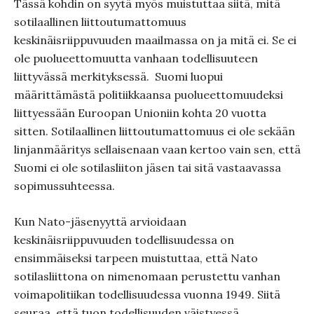
Tässä kohdin on syytä myös muistuttaa siitä, mitä
sotilaallinen liittoutumattomuus
keskinäisriippuvuuden maailmassa on ja mitä ei. Se ei
ole puolueettomuutta vanhaan todellisuuteen
liittyvässä merkityksessä.
Suomi luopui
määrittämästä politiikkaansa puolueettomuudeksi
liittyessään Euroopan Unioniin kohta 20 vuotta
sitten. Sotilaallinen liittoutumattomuus ei ole sekään
linjanmääritys sellaisenaan vaan kertoo vain sen, että
Suomi ei ole sotilasliiton jäsen tai sitä vastaavassa
sopimussuhteessa.
Kun Nato-jäsenyyttä arvioidaan
keskinäisriippuvuuden todellisuudessa on
ensimmäiseksi tarpeen muistuttaa, että Nato
sotilasliittona on nimenomaan perustettu vanhan
voimapolitiikan todellisuudessa vuonna 1949. Siitä
seuraa, että tuon todellisuuden väistyessä