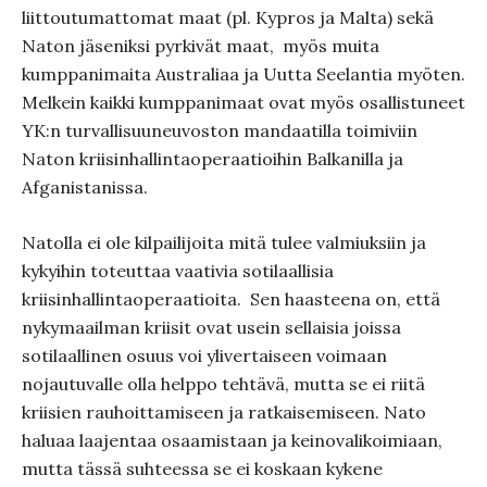
liittoutumattomat maat (pl. Kypros ja Malta) sekä
Naton jäseniksi pyrkivät maat,
myös muita
kumppanimaita Australiaa ja Uutta Seelantia myöten.
Melkein kaikki kumppanimaat ovat myös osallistuneet
YK:n turvallisuuneuvoston mandaatilla toimiviin
Naton kriisinhallintaoperaatioihin Balkanilla ja
Afganistanissa.
Natolla ei ole kilpailijoita mitä tulee valmiuksiin ja
kykyihin toteuttaa vaativia sotilaallisia
kriisinhallintaoperaatioita.
Sen haasteena on, että
nykymaailman kriisit ovat usein sellaisia joissa
sotilaallinen osuus voi ylivertaiseen voimaan
nojautuvalle olla helppo tehtävä, mutta se ei riitä
kriisien rauhoittamiseen ja ratkaisemiseen. Nato
haluaa laajentaa osaamistaan ja keinovalikoimiaan,
mutta tässä suhteessa se ei koskaan kykene