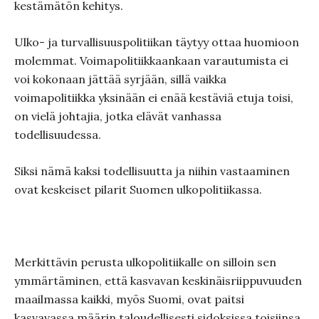
kestämätön kehitys.
Ulko- ja turvallisuuspolitiikan täytyy ottaa huomioon
molemmat. Voimapolitiikkaankaan varautumista ei
voi kokonaan jättää syrjään, sillä vaikka
voimapolitiikka yksinään ei enää kestäviä etuja toisi,
on vielä johtajia, jotka elävät vanhassa
todellisuudessa.
Siksi nämä kaksi todellisuutta ja niihin vastaaminen
ovat keskeiset pilarit Suomen ulkopolitiikassa.
Merkittävin perusta ulkopolitiikalle on silloin sen
ymmärtäminen, että kasvavan k
eskinäisriippuvuuden
maailmassa kaikki, myös Suomi, ovat paitsi
kasvavassa määrin taloudellisesti sidoksissa toisiinsa,