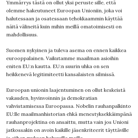
Ymmärrys tästä on ollut yksi peruste sille, että
olemme hakeutuneet Euroopan Unioniin, joka voi
halutessaan ja osatessaan tehokkaammin käyttää
näitä välineitä kuin mihin meillä omatoimisesti on
mahdollisuus.
Suomen nykyinen ja tuleva asema on ennen kaikkea
eurooppalainen. Vaikutamme maailman asioihin
eniten EU:n kautta. EU:n suurin uhka on sen
heikkenevä legitimiteetti kansalaisten silmissä.
Euroopan unionin laajentuminen on ollut keskeistä
vakauden, hyvinvoinnin ja demokratian
vahvistamisessa Euroopassa. Nobelin rauhanpalkinto
EU:lle maailmanhistorian ehkä menestyksekkäimpänä
rauhanprojektina on ansaittu, mutta vain jos Unioni
jatkossakin on avoin kaikille jäsenkriteerit täyttäville