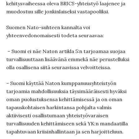
kehitysvaiheessa oleva BRICS-yhteistyö laajenee ja
muodostuu sille jonkinlaiseksi vastapooliksi.
Suomen Nato-suhteen kannalta voi
yhteenvedonomaisesti todeta seuraavaa:
– Suomi ei näe Naton artikla 5:n tarjoamaa suojaa
turvallisuuttaan lisäävänä emmekä näe perustelluksi
olla osallisena siitä seuraavissa velvoitteissa.
– Suomi käyttää Naton kumppanuusyhteistyön
tarjoamia mahdollisuuksia täysimääräisesti hyväksi
oman puolustuksensa kehittämisessä ja on oman
tapauskohtaisen harkintansa pohjalta valmis
aktiivisesti osallistumaan yhteistyövaraisen
turvallisuuden kehittämiseen sekä YK:n mandaatilla
tapahtuvaan kriisinhallintaan ja sen harjoitteluun.