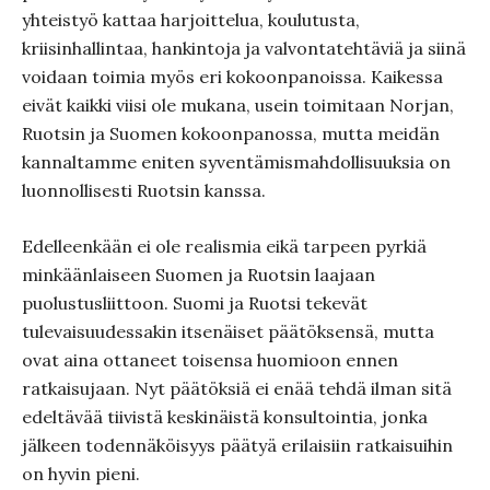
yhteistyö kattaa harjoittelua, koulutusta,
kriisinhallintaa, hankintoja ja valvontatehtäviä ja siinä
voidaan toimia myös eri kokoonpanoissa. Kaikessa
eivät kaikki viisi ole mukana, usein toimitaan Norjan,
Ruotsin ja Suomen kokoonpanossa, mutta meidän
kannaltamme eniten syventämismahdollisuuksia on
luonnollisesti Ruotsin kanssa.
Edelleenkään ei ole realismia eikä tarpeen pyrkiä
minkäänlaiseen Suomen ja Ruotsin laajaan
puolustusliittoon. Suomi ja Ruotsi tekevät
tulevaisuudessakin itsenäiset päätöksensä, mutta
ovat aina ottaneet toisensa huomioon ennen
ratkaisujaan. Nyt päätöksiä ei enää tehdä ilman sitä
edeltävää tiivistä keskinäistä konsultointia, jonka
jälkeen todennäköisyys päätyä erilaisiin ratkaisuihin
on hyvin pieni.