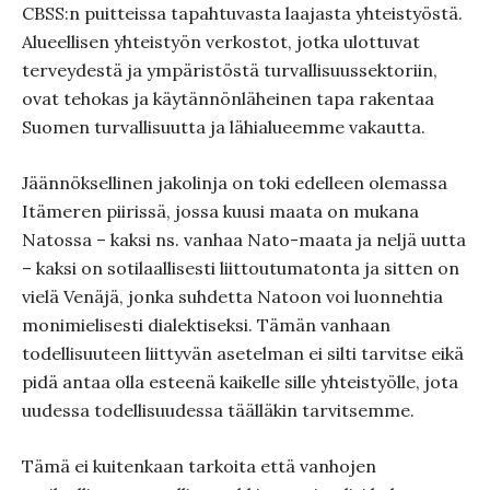
CBSS:n puitteissa tapahtuvasta laajasta yhteistyöstä.
Alueellisen yhteistyön verkostot, jotka ulottuvat
terveydestä ja ympäristöstä turvallisuussektoriin,
ovat tehokas ja käytännönläheinen tapa rakentaa
Suomen turvallisuutta ja lähialueemme vakautta.
Jäännöksellinen jakolinja on toki edelleen olemassa
Itämeren piirissä, jossa kuusi maata on mukana
Natossa – kaksi ns. vanhaa Nato-maata ja neljä uutta
– kaksi on sotilaallisesti liittoutumatonta ja sitten on
vielä Venäjä, jonka suhdetta Natoon voi luonnehtia
monimielisesti dialektiseksi. Tämän vanhaan
todellisuuteen liittyvän asetelman ei silti tarvitse eikä
pidä antaa olla esteenä kaikelle sille yhteistyölle, jota
uudessa todellisuudessa täälläkin tarvitsemme.
Tämä ei kuitenkaan tarkoita että vanhojen