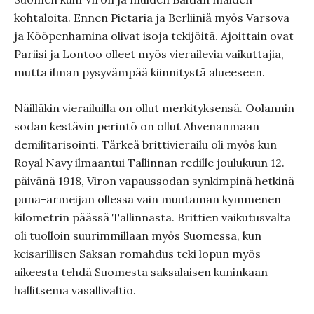
kohtaloita. Ennen Pietaria ja Berliiniä myös Varsova
ja Kööpenhamina olivat isoja tekijöitä. Ajoittain ovat
Pariisi ja Lontoo olleet myös vierailevia vaikuttajia,
mutta ilman pysyvämpää kiinnitystä alueeseen.
Näilläkin vierailuilla on ollut merkityksensä. Oolannin
sodan kestävin perintö on ollut Ahvenanmaan
demilitarisointi. Tärkeä brittivierailu oli myös kun
Royal Navy ilmaantui Tallinnan redille joulukuun 12.
päivänä 1918, Viron vapaussodan synkimpinä hetkinä
puna-armeijan ollessa vain muutaman kymmenen
kilometrin päässä Tallinnasta. Brittien vaikutusvalta
oli tuolloin suurimmillaan myös Suomessa, kun
keisarillisen Saksan romahdus teki lopun myös
aikeesta tehdä Suomesta saksalaisen kuninkaan
hallitsema vasallivaltio.