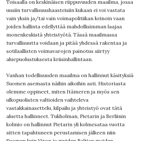
Toisaalla on keskinäisen riippuvuuden maailma, jossa
uusiin turvallisuushaasteisiin kukaan ei voi vastata
vain yksin ja/tai vain voimapolitiikan keinoin vaan
joiden hallinta edellyttää mahdollisimman laajaa
monenkeskistä yhteistyötä. Tässä maailmassa
turvallisuutta voidaan ja pitää yhdessä rakentaa ja
sotilaallisten voimavarojen painotus siirtyy
aluepuolustuksesta kriisinhallintaan.
Vanhan todellisuuden maailma on hallinnut käsityksiä
Suomen asemasta näihin aikoihin asti. Historiasta
olemme oppineet, miten Itämeren ja myös sen
ulkopuolisten valtioiden vaihteleva
vastakkainasettelu, kilpailu ja yhteistyö ovat tätä
aluetta hallinneet. Tukholman, Pietarin ja Berliinin
kolmio on hallinnut Pietarin yli kolmesataa vuotta
sitten tapahtuneen perustamisen jälkeen niin
Suomen kuin Viron ja muiden Baltian maiden