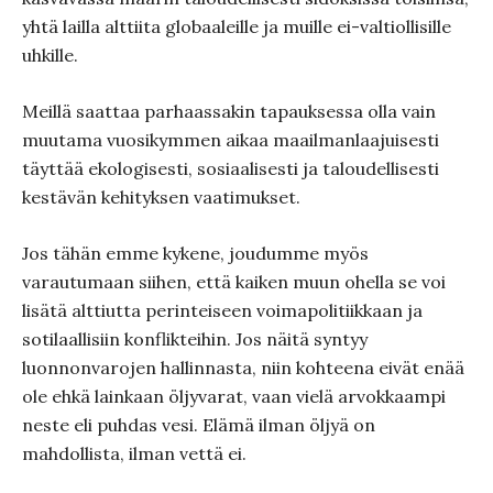
yhtä lailla alttiita globaaleille ja muille ei-valtiollisille
uhkille.
Meillä saattaa parhaassakin tapauksessa olla vain
muutama vuosikymmen aikaa maailmanlaajuisesti
täyttää ekologisesti, sosiaalisesti ja taloudellisesti
kestävän kehityksen vaatimukset.
Jos tähän emme kykene, joudumme myös
varautumaan siihen, että kaiken muun ohella se voi
lisätä alttiutta perinteiseen voimapolitiikkaan ja
sotilaallisiin konflikteihin. Jos näitä syntyy
luonnonvarojen hallinnasta, niin kohteena eivät enää
ole ehkä lainkaan öljyvarat, vaan vielä arvokkaampi
neste eli puhdas vesi. Elämä ilman öljyä on
mahdollista, ilman vettä ei.