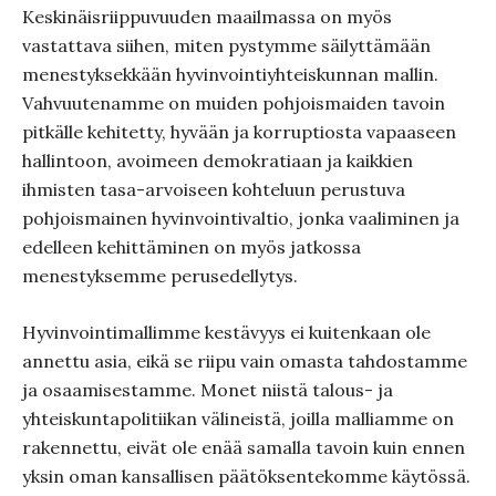
Keskinäisriippuvuuden maailmassa on myös
vastattava siihen, miten pystymme säilyttämään
menestyksekkään hyvinvointiyhteiskunnan mallin.
Vahvuutenamme on muiden pohjoismaiden tavoin
pitkälle kehitetty, hyvään ja korruptiosta vapaaseen
hallintoon, avoimeen demokratiaan ja kaikkien
ihmisten tasa-arvoiseen kohteluun perustuva
pohjoismainen hyvinvointivaltio, jonka vaaliminen ja
edelleen kehittäminen on myös jatkossa
menestyksemme perusedellytys.
Hyvinvointimallimme kestävyys ei kuitenkaan ole
annettu asia, eikä se riipu vain omasta tahdostamme
ja osaamisestamme. Monet niistä talous- ja
yhteiskuntapolitiikan välineistä, joilla malliamme on
rakennettu, eivät ole enää samalla tavoin kuin ennen
yksin oman kansallisen päätöksentekomme käytössä.