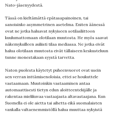
Nato-jäsenyydestä.
Tässä on kieltämättä epätasapainoinen, tai
sanoisinko asymmetrinen asetelma. Eniten äänessä
ovat ne jotka haluavat nykyiseen sotilasliittoon
kuulumattomaan olotilaan muutosta. He myös saavat
näkemyksilleen auliisti tilaa mediassa. Ne jotka eivät
halua olotilaan muutosta eivät tällaiseen keskusteluun
tunne monestakaan syystä tarvetta.
Naton puolesta käytetyt puheenvuorot ovat usein
sen verran inttämisenoloisia, ettei se houkuttele
vastaamaan. Muutoinkin vastaaminen antaa
automaattisesti tietyn edun aloitteentekijälle ja
rakentaa mielikuvaa vastaajasta altavastaajana. Kun
Suomella ei ole aietta tai aihetta eikä suomalaisten
vankalla valtaenemmistöllä halua muuttaa nykyistä