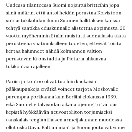
Uudessa tilanteessa Suomi nojautui britteihin jopa
siinä määrin, että antoi heidän perustaa Koivistoon
sotilastukikohdan ilman Suomen hallituksen kanssa
tehtyä saatikka eduskunnalle alistettua sopimusta. 20
vuotta myöhemmin Stalin muistutti suomalaisia tästä
perusteena vaatimuksilleen todeten, etteivät toista
kertaa halunneet nähdä kolmannen valtion
perustavan Kronstadtia ja Pietaria uhkaavaa
tukikohtaa rajalleen.
Pariisi ja Lontoo olivat tuolloin kaukaisia
pääkaupunkeja eivätkä voineet tarjota Moskovalle
parempaa porkkanaa kuin Berliini elokuussa 1939,
eikä Suomelle talvisodan aikana ojennettu tarjous
kepistä hyökkäävän neuvostoliiton torjumiseksi
ranskalais-englantilaisen armeijakunnan muodossa
ollut uskottava. Baltian maat ja Suomi joutuivat viime