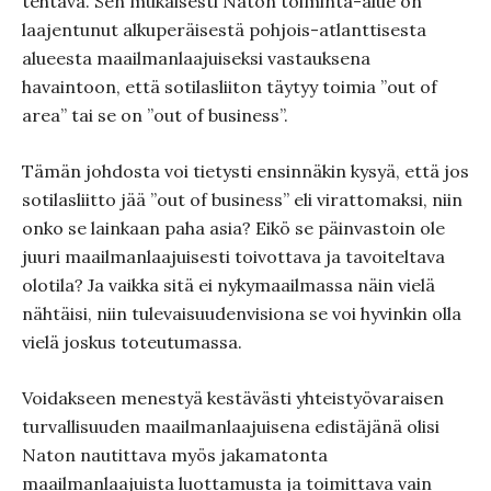
tehtävä. Sen mukaisesti Naton toiminta-alue on
laajentunut alkuperäisestä pohjois-atlanttisesta
alueesta maailmanlaajuiseksi vastauksena
havaintoon, että sotilasliiton täytyy toimia ”out of
area” tai se on ”out of business”.
Tämän johdosta voi tietysti ensinnäkin kysyä, että jos
sotilasliitto jää ”out of business” eli virattomaksi, niin
onko se lainkaan paha asia? Eikö se päinvastoin ole
juuri maailmanlaajuisesti toivottava ja tavoiteltava
olotila? Ja vaikka sitä ei nykymaailmassa näin vielä
nähtäisi, niin tulevaisuudenvisiona se voi hyvinkin olla
vielä joskus toteutumassa.
Voidakseen menestyä kestävästi yhteistyövaraisen
turvallisuuden maailmanlaajuisena edistäjänä olisi
Naton nautittava myös jakamatonta
maailmanlaajuista luottamusta ja toimittava vain