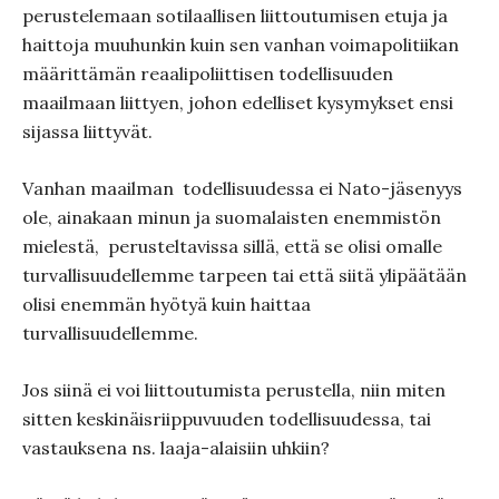
perustelemaan sotilaallisen liittoutumisen etuja ja
haittoja muuhunkin kuin sen vanhan voimapolitiikan
määrittämän reaalipoliittisen todellisuuden
maailmaan liittyen, johon edelliset kysymykset ensi
sijassa liittyvät.
Vanhan maailman
todellisuudessa ei Nato-jäsenyys
ole, ainakaan minun ja suomalaisten enemmistön
mielestä,
perusteltavissa sillä, että se olisi omalle
turvallisuudellemme tarpeen tai että siitä ylipäätään
olisi enemmän hyötyä kuin haittaa
turvallisuudellemme.
Jos siinä ei voi liittoutumista perustella, niin miten
sitten keskinäisriippuvuuden todellisuudessa, tai
vastauksena ns. laaja-alaisiin uhkiin?