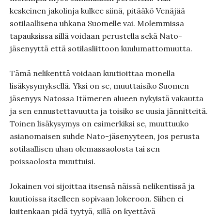
keskeinen jakolinja kulkee siinä, pitääkö Venäjää
sotilaallisena uhkana Suomelle vai. Molemmissa
tapauksissa sillä voidaan perustella sekä Nato-
jäsenyyttä että sotilasliittoon kuulumattomuutta.
Tämä nelikenttä voidaan kuutioittaa monella
lisäkysymyksellä. Yksi on se, muuttaisiko Suomen
jäsenyys Natossa Itämeren alueen nykyistä vakautta
ja sen ennustettavuutta ja toisiko se uusia jännitteitä.
Toinen lisäkysymys on esimerkiksi se, muuttuuko
asianomaisen suhde Nato-jäsenyyteen, jos perusta
sotilaallisen uhan olemassaolosta tai sen
poissaolosta muuttuisi.
Jokainen voi sijoittaa itsensä näissä nelikentissä ja
kuutioissa itselleen sopivaan lokeroon. Siihen ei
kuitenkaan pidä tyytyä, sillä on kyettävä