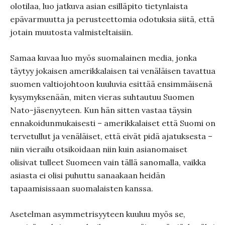
olotilaa, luo jatkuva asian esilläpito tietynlaista
epävarmuutta ja perusteettomia odotuksia siitä, että
jotain muutosta valmisteltaisiin.
Samaa kuvaa luo myös suomalainen media, jonka
täytyy jokaisen amerikkalaisen tai venäläisen tavattua
suomen valtiojohtoon kuuluvia esittää ensimmäisenä
kysymyksenään, miten vieras suhtautuu Suomen
Nato-jäsenyyteen. Kun hän sitten vastaa täysin
ennakoidunmukaisesti – amerikkalaiset että Suomi on
tervetullut ja venäläiset, että eivät pidä ajatuksesta –
niin vierailu otsikoidaan niin kuin asianomaiset
olisivat tulleet Suomeen vain tällä sanomalla, vaikka
asiasta ei olisi puhuttu sanaakaan heidän
tapaamisissaan suomalaisten kanssa.
Asetelman asymmetrisyyteen kuuluu myös se,