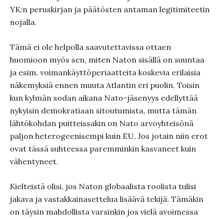
YK:n peruskirjan ja päätösten antaman legitimiteetin
nojalla.
Tämä ei ole helpolla saavutettavissa ottaen
huomioon myös sen, miten Naton sisällä on suuntaa
ja esim. voimankäyttöperiaatteita koskevia erilaisia
näkemyksiä ennen muuta Atlantin eri puolin. Toisin
kun kylmän sodan aikana Nato-jäsenyys edellyttää
nykyisin demokratiaan sitoutumista, mutta tämän
lähtökohdan puitteissakin on Nato arvoyhteisönä
paljon heterogeenisempi kuin EU. Jos jotain niin erot
ovat tässä suhteessa paremminkin kasvaneet kuin
vähentyneet.
Kielteistä olisi, jos Naton globaalista roolista tulisi
jakava ja vastakkainasettelua lisäävä tekijä. Tämäkin
on täysin mahdollista varsinkin jos vielä avoimessa