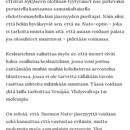
etteivät nykyiseen olotilaan tyytyväiset näe järkeväksi
perustella kantaansa samankaltaisella
ehdottomuudella kun jäsenyyden puoltajat. Näin siksi
että hekin hyväksyvät sen, että ns. Nato-optio – joka
ei tarkoita muuta kuin sitä, että asiaan voidaan palata
jos olosuhteet muuttuvat – pidetään voimassa.
Keskusteluun vaikuttaa myös se, että monet eivät
halua osallistua keskusteluun, jossa voisi joutua
esittämään muihin maihin kohdistuvaa arvostelua
tilanteessa, jossa ei ole tarvetta tälläkään tavoin
rasittaa suhteita mihinkään suuntaan. Tässä voidaan
yhtä lailla tarkoittaa Venäjää, Yhdysvaltoja tai
molempia.
On selvää, että
Suomen Nato-jäsenyyttä voidaan
sekä kannattaa että vastustaa erilaisin, mutta
molempia myös samanlaisin perustein. Yksi