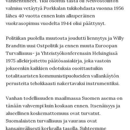
vanhentuneet. Yksi osoitus tästä oli Neuvostoliiton
valmius vetäytyä Porkkalan tukikohdasta vuonna 1956
lähes 40 vuotta ennen kuin alkuperäinen
vuokrasopimus vuodelta 1944 olisi päättynyt.
Politiikan puolella muutosta joudutti liennytys ja Willy
Brandtin uusi Ostpolitik ja ennen muuta Euroopan
Turvallisuus- ja Yhteistyökonferenssin Helsingissä
1975 allekirjoitettu päätösasiakirja, joka vastoin
jokseenkin kaikkien odotuksia osoittautuikin
totalitaaristen kommunistipuolueiden vallankäytön
perusteita tehokkaasti nakertavaksi instrumentiksi.
Vanhan todellisuuden maailmassa Suomen asema on
tänään vahvempi kuin koskaan ennen. Itsenäisyys ja
alueellinen koskemattomuus ovat turvatut.
Suomalaisten turvallisuus ja vauraus ovat
kansainvälisesti korkealla tasolla.
Suhteemme