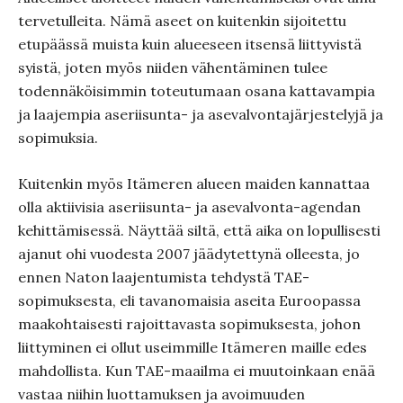
tervetulleita. Nämä aseet on kuitenkin sijoitettu
etupäässä muista kuin alueeseen itsensä liittyvistä
syistä, joten myös niiden vähentäminen tulee
todennäköisimmin toteutumaan osana kattavampia
ja laajempia aseriisunta- ja asevalvontajärjestelyjä ja
sopimuksia.
Kuitenkin myös Itämeren alueen maiden kannattaa
olla aktiivisia aseriisunta- ja asevalvonta-agendan
kehittämisessä. Näyttää siltä, että aika on lopullisesti
ajanut ohi vuodesta 2007 jäädytettynä olleesta, jo
ennen Naton laajentumista tehdystä TAE-
sopimuksesta, eli tavanomaisia aseita Euroopassa
maakohtaisesti rajoittavasta sopimuksesta, johon
liittyminen ei ollut useimmille Itämeren maille edes
mahdollista. Kun TAE-maailma ei muutoinkaan enää
vastaa niihin luottamuksen ja avoimuuden