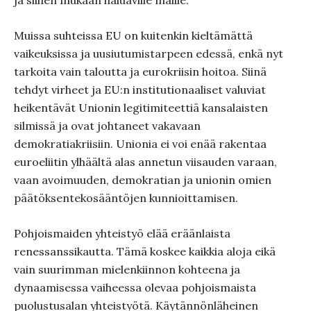
ja siihen mukaan haluaville maille.
Muissa suhteissa EU on kuitenkin kieltämättä
vaikeuksissa ja uusiutumistarpeen edessä, enkä nyt
tarkoita vain taloutta ja eurokriisin hoitoa. Siinä
tehdyt virheet ja EU:n institutionaaliset valuviat
heikentävät Unionin legitimiteettiä kansalaisten
silmissä ja ovat johtaneet vakavaan
demokratiakriisiin. Unionia ei voi enää rakentaa
euroeliitin ylhäältä alas annetun viisauden varaan,
vaan avoimuuden, demokratian ja unionin omien
päätöksentekosääntöjen kunnioittamisen.
Pohjoismaiden yhteistyö elää eräänlaista
renessanssikautta. Tämä koskee kaikkia aloja eikä
vain suurimman mielenkiinnon kohteena ja
dynaamisessa vaiheessa olevaa pohjoismaista
puolustusalan yhteistyötä. Käytännönläheinen