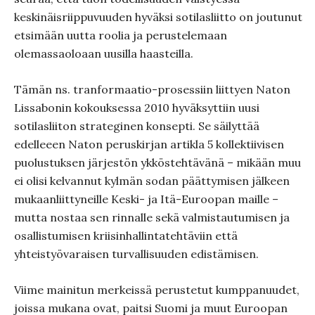
keskinäisriippuvuuden hyväksi sotilasliitto on joutunut
etsimään uutta roolia ja perustelemaan
olemassaoloaan uusilla haasteilla.
Tämän ns. tranformaatio-prosessiin liittyen Naton
Lissabonin kokouksessa 2010 hyväksyttiin uusi
sotilasliiton strateginen konsepti. Se säilyttää
edelleeen Naton peruskirjan artikla 5 kollektiivisen
puolustuksen järjestön ykköstehtävänä – mikään muu
ei olisi kelvannut kylmän sodan päättymisen jälkeen
mukaanliittyneille Keski- ja Itä-Euroopan maille –
mutta nostaa sen rinnalle sekä valmistautumisen ja
osallistumisen kriisinhallintatehtäviin että
yhteistyövaraisen turvallisuuden edistämisen.
Viime mainitun merkeissä perustetut kumppanuudet,
joissa mukana ovat, paitsi Suomi ja muut Euroopan