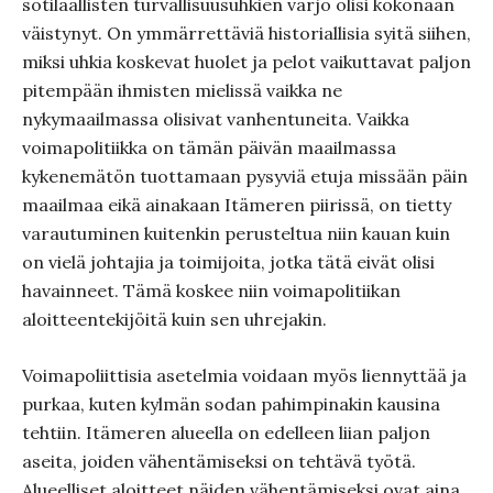
sotilaallisten turvallisuusuhkien varjo olisi kokonaan
väistynyt. On ymmärrettäviä historiallisia syitä siihen,
miksi uhkia koskevat huolet ja pelot vaikuttavat paljon
pitempään ihmisten mielissä vaikka ne
nykymaailmassa olisivat vanhentuneita. Vaikka
voimapolitiikka on tämän päivän maailmassa
kykenemätön tuottamaan pysyviä etuja missään päin
maailmaa eikä ainakaan Itämeren piirissä, on tietty
varautuminen kuitenkin perusteltua niin kauan kuin
on vielä johtajia ja toimijoita, jotka tätä eivät olisi
havainneet. Tämä koskee niin voimapolitiikan
aloitteentekijöitä kuin sen uhrejakin.
Voimapoliittisia asetelmia voidaan myös liennyttää ja
purkaa, kuten kylmän sodan pahimpinakin kausina
tehtiin. Itämeren alueella on edelleen liian paljon
aseita, joiden vähentämiseksi on tehtävä työtä.
Alueelliset aloitteet näiden vähentämiseksi ovat aina