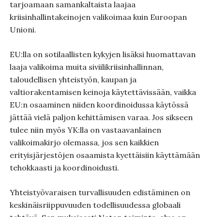
tarjoamaan samankaltaista laajaa
kriisinhallintakeinojen valikoimaa kuin Euroopan
Unioni.
EU:lla on sotilaallisten kykyjen lisäksi huomattavan
laaja valikoima muita siviilikriisinhallinnan,
taloudellisen yhteistyön, kaupan ja
valtiorakentamisen keinoja käytettävissään, vaikka
EU:n osaaminen niiden koordinoidussa käytössä
jättää vielä paljon kehittämisen varaa. Jos sikseen
tulee niin myös YK:lla on vastaavanlainen
valikoimakirjo olemassa, jos sen kaikkien
erityisjärjestöjen osaamista kyettäisiin käyttämään
tehokkaasti ja koordinoidusti.
Yhteistyövaraisen turvallisuuden edistäminen on
keskinäisriippuvuuden todellisuudessa globaali