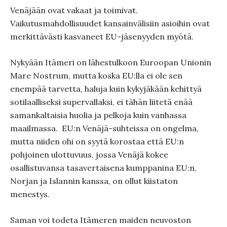
Venäjään ovat vakaat ja toimivat.
Vaikutusmahdollisuudet
kansainvälisiin asioihin ovat
merkittävästi kasvaneet EU-jäsenyyden myötä.
Nykyään Itämeri on lähestulkoon Euroopan Unionin
Mare Nostrum, mutta koska EU:lla ei ole sen
enempää tarvetta, haluja kuin kykyjäkään kehittyä
sotilaalliseksi supervallaksi, ei tähän liitetä enää
samankaltaisia huolia ja pelkoja kuin vanhassa
maailmassa.
EU:n Venäjä-suhteissa on ongelma,
mutta niiden ohi on syytä korostaa että EU:n
pohjoinen ulottuvuus, jossa Venäjä kokee
osallistuvansa tasavertaisena kumppanina EU:n,
Norjan ja Islannin kanssa, on ollut kiistaton
menestys.
Saman voi todeta Itämeren maiden neuvoston