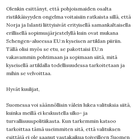
Olenkin esittänyt, että pohjoismaiden osalta
ristikkäisyyden ongelma voitaisiin ratkaista sillä, että
Norja ja Islanti liittyisivät erityisellä samankaltaisella
erillisellä sopimusjärjestelyllä kuin ovat mukana
Schengen-alueessa EU:n kyseisen artiklan piiriin.
Tällä olisi myös se etu, se pakottaisi EU:n
vakavammin pohtimaan ja sopimaan siitä, mitä
kyseisellä artiklalla todellisuudessa tarkoitetaan ja
mihin se velvoittaa.
Hyvät kuulijat,
Suomessa voi säännöllisin välein lukea valituksia siitä,
kuinka meillä ei keskustella ulko- ja
turvallisuuspolitiikasta. Kun tarkemmin katsoo
tarkoittaa tämä useimmiten sitä, että valituksen
esittäjä ei ole saanut vastakaikua toiveilleen Suomen