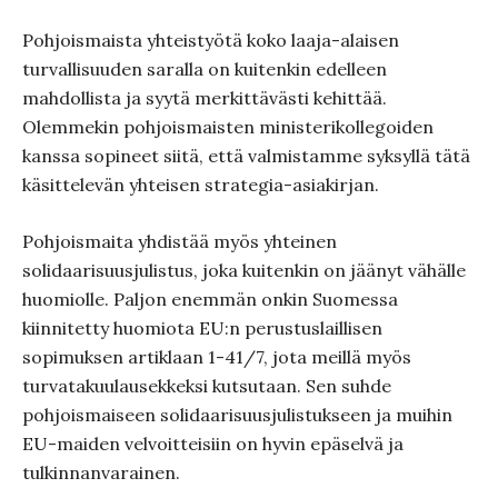
Pohjoismaista yhteistyötä koko laaja-alaisen
turvallisuuden saralla on kuitenkin edelleen
mahdollista ja syytä merkittävästi kehittää.
Olemmekin pohjoismaisten ministerikollegoiden
kanssa sopineet siitä, että valmistamme syksyllä tätä
käsittelevän yhteisen strategia-asiakirjan.
Pohjoismaita yhdistää myös yhteinen
solidaarisuusjulistus, joka kuitenkin on jäänyt vähälle
huomiolle. Paljon enemmän onkin Suomessa
kiinnitetty huomiota EU:n perustuslaillisen
sopimuksen artiklaan 1-41/7, jota meillä myös
turvatakuulausekkeksi kutsutaan. Sen suhde
pohjoismaiseen solidaarisuusjulistukseen ja muihin
EU-maiden velvoitteisiin on hyvin epäselvä ja
tulkinnanvarainen.