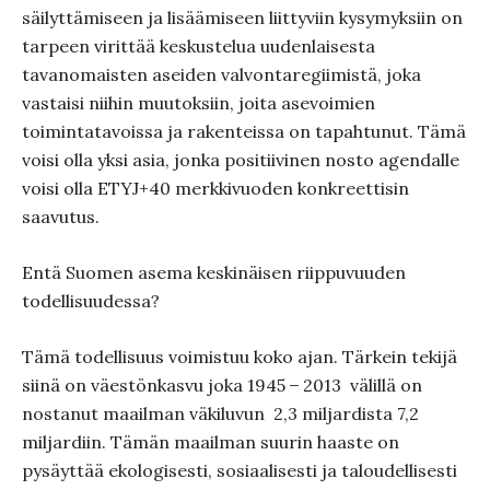
säilyttämiseen ja lisäämiseen liittyviin kysymyksiin on
tarpeen virittää keskustelua uudenlaisesta
tavanomaisten aseiden valvontaregiimistä, joka
vastaisi niihin muutoksiin, joita asevoimien
toimintatavoissa ja rakenteissa on tapahtunut. Tämä
voisi olla yksi asia, jonka positiivinen nosto agendalle
voisi olla ETYJ+40 merkkivuoden konkreettisin
saavutus.
Entä Suomen asema keskinäisen riippuvuuden
todellisuudessa?
Tämä todellisuus voimistuu koko ajan. Tärkein tekijä
siinä on väestönkasvu joka 1945
̶
2013
välillä on
nostanut maailman väkiluvun
2,3 miljardista 7,2
miljardiin. Tämän maailman suurin haaste on
pysäyttää ekologisesti, sosiaalisesti ja taloudellisesti