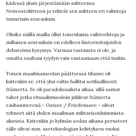
kädessä yksin järjestämään suhteensa
Neuvostoliittoon ja tekivät sen suhteen eri valintoja
tunnetuin seurauksin.
Olisiko näillä mailla ollut toisenlaisia vaihtoehtoja ja
millaisen seurauksin on edelleen historioitsijoiden
debatoima kysymys. Varmaa vastausta ei ole, ja
omalta osaltani tyydyn vain vastaamaan että tuskin.
Toisen maailmansodan päättyessä tilanne oli
kuitenkin se, että yksi valtio hallitsi sotilaallisesti
Itämerta. Se oli paradoksaalista aikaa, sillä samat
tahot jotka rituaalimuodoin juhlivat Itämerta
rauhanmerenä – Ostsee / Friedenssee – olivat
tehneet siitä yhden maailman militarisoiduimmista
alueista. Kuitenkin jo kylmän sodan aikana perusteet
tälle olivat mm. aseteknologian kehityksen vuoksi