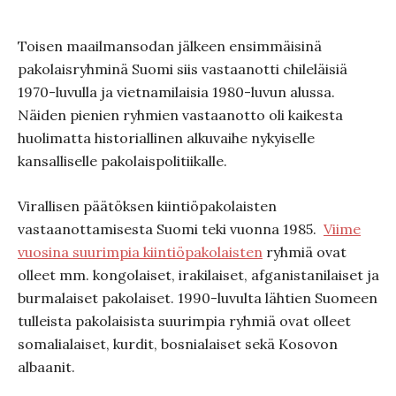
Toisen maailmansodan jälkeen ensimmäisinä
pakolaisryhminä Suomi siis vastaanotti chileläisiä
1970-luvulla ja vietnamilaisia 1980-luvun alussa.
Näiden pienien ryhmien vastaanotto oli kaikesta
huolimatta historiallinen alkuvaihe nykyiselle
kansalliselle pakolaispolitiikalle.
Virallisen päätöksen kiintiöpakolaisten
vastaanottamisesta Suomi teki vuonna 1985.
Viime
vuosina suurimpia kiintiöpakolaisten
ryhmiä ovat
olleet mm. kongolaiset, irakilaiset, afganistanilaiset ja
burmalaiset pakolaiset. 1990-luvulta lähtien Suomeen
tulleista pakolaisista suurimpia ryhmiä ovat olleet
somalialaiset, kurdit, bosnialaiset sekä Kosovon
albaanit.