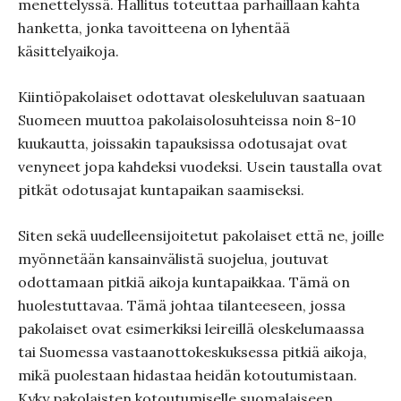
menettelyssä. Hallitus toteuttaa parhaillaan kahta
hanketta, jonka tavoitteena on lyhentää
käsittelyaikoja.
Kiintiöpakolaiset odottavat oleskeluluvan saatuaan
Suomeen muuttoa pakolaisolosuhteissa noin 8-10
kuukautta, joissakin tapauksissa odotusajat ovat
venyneet jopa kahdeksi vuodeksi. Usein taustalla ovat
pitkät odotusajat kuntapaikan saamiseksi.
Siten sekä uudelleensijoitetut pakolaiset että ne, joille
myönnetään kansainvälistä suojelua, joutuvat
odottamaan pitkiä aikoja kuntapaikkaa. Tämä on
huolestuttavaa. Tämä johtaa tilanteeseen, jossa
pakolaiset ovat esimerkiksi leireillä oleskelumaassa
tai Suomessa vastaanottokeskuksessa pitkiä aikoja,
mikä puolestaan hidastaa heidän kotoutumistaan.
Kyky pakolaisten kotoutumiselle suomalaiseen