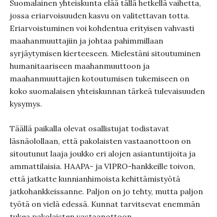
Suomalainen yhteiskunta elää tällä hetkellä vaihetta,
jossa eriarvoisuuden kasvu on valitettavan totta.
Eriarvoistuminen voi kohdentua erityisen vahvasti
maahanmuuttajiin ja johtaa pahimmillaan
syrjäytymisen kierteeseen. Mielestäni sitoutuminen
humanitaariseen maahanmuuttoon ja
maahanmuuttajien kotoutumisen tukemiseen on
koko suomalaisen yhteiskunnan tärkeä tulevaisuuden
kysymys.
Täällä paikalla olevat osallistujat todistavat
läsnäolollaan, että pakolaisten vastaanottoon on
sitoutunut laaja joukko eri alojen asiantuntijoita ja
ammattilaisia. HAAPA- ja VIPRO-hankkeille toivon,
että jatkatte kunnianhimoista kehittämistyötä
jatkohankkeissanne. Paljon on jo tehty, mutta paljon
työtä on vielä edessä. Kunnat tarvitsevat enemmän
tukea pakolaisten vastaanottoon.