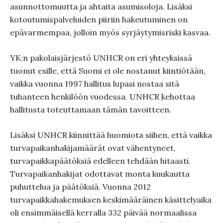
asunnottomuutta ja ahtaita asumisoloja. Lisäksi
kotoutumispalveluiden piiriin hakeutuminen on
epävarmempaa, jolloin myös syrjäytymisriski kasvaa.
YK:n pakolaisjärjestö UNHCR on eri yhteyksissä
tuonut esille, että Suomi ei ole nostanut kiintiötään,
vaikka vuonna 1997 hallitus lupasi nostaa sitä
tuhanteen henkilöön vuodessa. UNHCR kehottaa
hallitusta toteuttamaan tämän tavoitteen.
Lisäksi UNHCR kiinnittää huomiota siihen, että vaikka
turvapaikanhakijamäärät ovat vähentyneet,
turvapaikkapäätöksiä edelleen tehdään hitaasti.
Turvapaikanhakijat odottavat monta kuukautta
puhuttelua ja päätöksiä. Vuonna 2012
turvapaikkahakemuksen keskimääräinen käsittelyaika
oli ensimmäisellä kerralla 332 päivää normaalissa