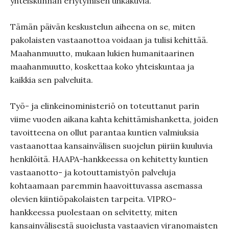
yhteiskunnan eriytymisen uhkakuvia.
Tämän päivän keskustelun aiheena on se, miten
pakolaisten vastaanottoa voidaan ja tulisi kehittää.
Maahanmuutto, mukaan lukien humanitaarinen
maahanmuutto, koskettaa koko yhteiskuntaa ja
kaikkia sen palveluita.
Työ- ja elinkeinoministeriö on toteuttanut parin
viime vuoden aikana kahta kehittämishanketta, joiden
tavoitteena on ollut parantaa kuntien valmiuksia
vastaanottaa kansainvälisen suojelun piiriin kuuluvia
henkilöitä. HAAPA-hankkeessa on kehitetty kuntien
vastaanotto- ja kotouttamistyön palveluja
kohtaamaan paremmin haavoittuvassa asemassa
olevien kiintiöpakolaisten tarpeita. VIPRO-
hankkeessa puolestaan on selvitetty, miten
kansainvälisestä suojelusta vastaavien viranomaisten