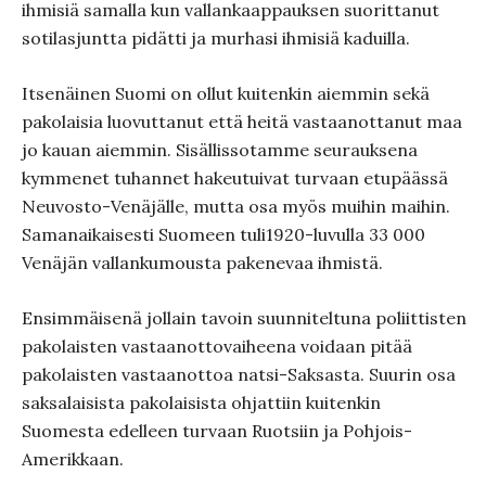
ihmisiä samalla kun vallankaappauksen suorittanut
sotilasjuntta pidätti ja murhasi ihmisiä kaduilla.
Itsenäinen Suomi on ollut kuitenkin aiemmin sekä
pakolaisia luovuttanut että heitä vastaanottanut maa
jo kauan aiemmin. Sisällissotamme seurauksena
kymmenet tuhannet hakeutuivat turvaan etupäässä
Neuvosto-Venäjälle, mutta osa myös muihin maihin.
Samanaikaisesti Suomeen tuli1920-luvulla 33 000
Venäjän vallankumousta pakenevaa ihmistä.
Ensimmäisenä jollain tavoin suunniteltuna poliittisten
pakolaisten vastaanottovaiheena voidaan pitää
pakolaisten vastaanottoa natsi-Saksasta. Suurin osa
saksalaisista pakolaisista ohjattiin kuitenkin
Suomesta edelleen turvaan Ruotsiin ja Pohjois-
Amerikkaan.