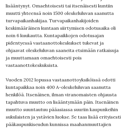
lisääntynyt. Omaehtoisesti tai itsenäisesti kuntiin
muutti yhteensä noin 1500 oleskeluluvan saanutta
turvapaikanhakijaa. Turvapaikanhakijoiden
keskimääräinen kuntaan siirtymisen odotusaika oli
noin 6 kuukautta. Kuntapaikkojen odotusajan
pidentyessä vastaanottokeskukset tukevat ja
ohjaavat oleskeluluvan saaneita etsimään ratkaisuja
ja muuttamaan omaehtoisesti pois
vastaanottokeskuksista.
Vuoden 2012 lopussa vastaanottoyksiköissä odotti
kuntapaikkaa noin 400 A-oleskeluluvan saanutta
henkilöä. Itsenäinen, ilman viranomaisten ohjausta
tapahtuva muutto on lisääntymään päin. Itsenäinen
muutto suuntautuu pääasiassa suuriin kaupunkeihin
sukulaisten ja ystävien luokse. Se taas lisää erityisesti
pääkaupunkiseudun kunnissa maahanmuuttajien