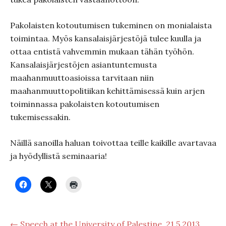
Pakolaisten kotoutumisen tukeminen on monialaista
toimintaa. Myös kansalaisjärjestöjä tulee kuulla ja
ottaa entistä vahvemmin mukaan tähän työhön.
Kansalaisjärjestöjen asiantuntemusta
maahanmuuttoasioissa tarvitaan niin
maahanmuuttopolitiikan kehittämisessä kuin arjen
toiminnassa pakolaisten kotoutumisen
tukemisessakin.
Näillä sanoilla haluan toivottaa teille kaikille avartavaa
ja hyödyllistä seminaaria!
← Speech at the University of Palestine, 21.5.2013