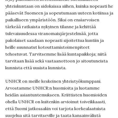
yhteiskuntaan on sidoksissa siihen, kuinka nopeasti he
pääsevät Suomeen ja sopeutumaan uuteen kotiinsa ja
paikalliseen ympäristöön. Siksi on ensiarvoisen
tärkeää ratkaista nykyinen tilanne ja kehittää
tulevaisuudessa viranomaisjärjestelmää, jotta
pakolaiset saadaan nopeasti sijoitettua kuntiin ja
heille suunnatut kotouttamistoimenpiteet
tehostuvat. Tarvitsemme lisää kuntapaikkoja; niitä
tarvitaan lisää sekä vastaanottoon jo sitoutuneista
kunnista että uusista kunnista.
UNHCR on meille keskeinen yhteistyökumppani.
Arvostamme UNHCR:n huomioita ja luotamme
heidän asiantuntemukseen. Kriittisten huomioiden
ohella UNHCR on kuitenkin arvioinut toiveikkaasti,
että Suomi jatkossakin voi tarjota korkealaatuista
suojelua sitä tarvitseville ja taata kansainvälistä