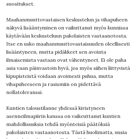
suositukset.
Maahanmuuttovastaisen keskustelun ja vihapuheen
näkyvä lisääntyminen on vaikuttanut myös kunnissa
käytävään keskusteluun pakolaisten vastaanotosta.
Itse en usko maahanmuuttovastaisuuden oleellisesti
lisääntyneen, mutta pidäkkeet sen avointa
ilmaisemista vastaan ovat vähentyneet. Ei ole paha
asia vaan päinvastoin hyvä, jos myös siihen liittyvistä
kipupisteistä voidaan avoimesti puhua, mutta
vihapuheeseen ja rasismiin on pidettävä
nollatoleranssi.
Kuntien taloustilanne yhdessä kiristyneen
asenneilmapiirin kanssa on vaikeuttanut kuntien
mahdollisuuksia tehdä myönteisiä päätöksiä
pakolaisten vastaanotosta. Tästä huolimatta, uusia