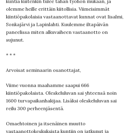
kuntia kuitenkin tulee tähän työhön mukaan, ja
olemme heille erittäin kiitollisia. Viimeisimmät
kiintiöpakolaisia vastaanottavat kunnat ovat Iisalmi,
Sonkajärvi ja Lapinlahti. Kuulemme iltapäivän
paneelissa miten alkuvaiheen vastaanotto on
sujunut.
* * *
Arvoisat seminaarin osanottajat,
Viime vuonna maahamme saapui 666
kiintiöpakolaista. Oleskeluluvan sai yhteensä noin
1600 turvapaikanhakijaa. Lisäksi oleskeluluvan sai
reilu 300 perheenjäsentä.
Omaehtoinen ja itsenäinen muutto
vastaanottokeskuksista kuntiin on jatkunut ja