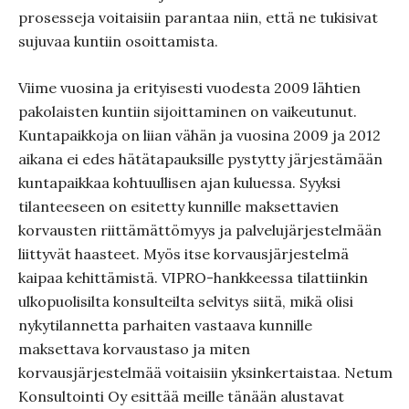
prosesseja voitaisiin parantaa niin, että ne tukisivat
sujuvaa kuntiin osoittamista.
Viime vuosina ja erityisesti vuodesta 2009 lähtien
pakolaisten kuntiin sijoittaminen on vaikeutunut.
Kuntapaikkoja on liian vähän ja vuosina 2009 ja 2012
aikana ei edes hätätapauksille pystytty järjestämään
kuntapaikkaa kohtuullisen ajan kuluessa. Syyksi
tilanteeseen on esitetty kunnille maksettavien
korvausten riittämättömyys ja palvelujärjestelmään
liittyvät haasteet. Myös itse korvausjärjestelmä
kaipaa kehittämistä. VIPRO-hankkeessa tilattiinkin
ulkopuolisilta konsulteilta selvitys siitä, mikä olisi
nykytilannetta parhaiten vastaava kunnille
maksettava korvaustaso ja miten
korvausjärjestelmää voitaisiin yksinkertaistaa. Netum
Konsultointi Oy esittää meille tänään alustavat