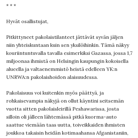
* * *
Hyvät osallistujat,
Pitkittyneet pakolaistilanteet jättävät syvän jäljen
niin yhteiskuntaan kuin sen yksilöihinkin. Tämä näkyy
kouriintuntuvalla tavalla esimerkiksi Gazassa, jossa 1,7
miljoonaa ihmistä on Helsingin kaupungin kokoisella
alueella ja valtaenemmistö heistä edelleen YK:n
UNRWA:n pakolaishoidon alaisuudessa.
Pakolaisuus voi kuitenkin myös päättyä, ja
rohkaisevampia näkyjä on ollut käyntini seitsemän
vuotta sitten pakolaisleirillä Peshawarissa, josta
silloin oli jälleen lähtemässä pitkä kuorma-auto
saattue viemään taas uutta, toiveikkaiden ihmisten
joukkoa takaisin heidän kotimaahansa Afganistaniin,