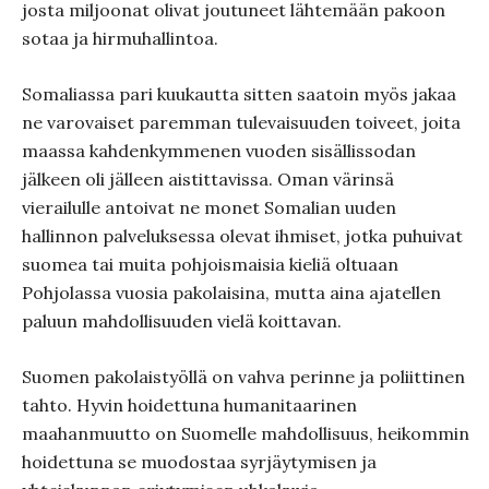
josta miljoonat olivat joutuneet lähtemään pakoon
sotaa ja hirmuhallintoa.
Somaliassa pari kuukautta sitten saatoin myös jakaa
ne varovaiset paremman tulevaisuuden toiveet, joita
maassa kahdenkymmenen vuoden sisällissodan
jälkeen oli jälleen aistittavissa. Oman värinsä
vierailulle antoivat ne monet Somalian uuden
hallinnon palveluksessa olevat ihmiset, jotka puhuivat
suomea tai muita pohjoismaisia kieliä oltuaan
Pohjolassa vuosia pakolaisina, mutta aina ajatellen
paluun mahdollisuuden vielä koittavan.
Suomen pakolaistyöllä on vahva perinne ja poliittinen
tahto. Hyvin hoidettuna humanitaarinen
maahanmuutto on Suomelle mahdollisuus, heikommin
hoidettuna se muodostaa syrjäytymisen ja