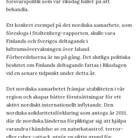
försvarspolitik som vår riksdag håller på att
behandla.
Ett konkret exempel på det nordiska samarbete, som
föreslogs i Stoltenberg-rapporten, skulle vara
Finlands och Sveriges deltagande i
luftrumsövervakningen över Island.
Förberedelserna är nu på gång. Det slutliga politiska
beslutet om Finlands deltagande fattas i Riksdagen
vid en senare tidpunkt under detta år.
Det nordiska samarbetet främjar stabiliteten i vår
region och skapar bättre förutsättningar för ett
aktivt nordiskt internationellt inflytande. Den
nordiska solidaritetsförklaring som antogs år 2011,
där de nordiska länderna förpliktigar sig att hjälpa
varandra i händelse av en naturkatastrof, terror-
eller cyber –attack, utgör en viktig grund för