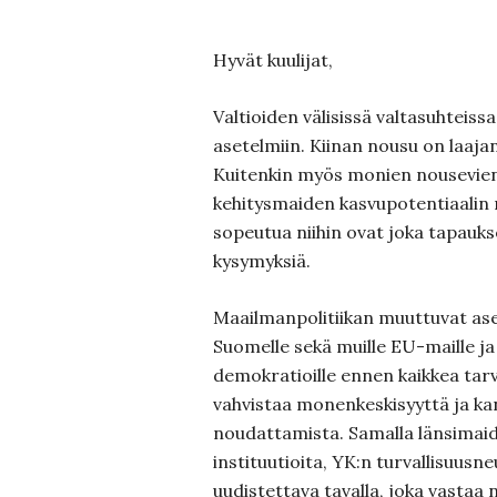
Hyvät kuulijat,
Valtioiden välisissä valtasuhteissa
asetelmiin. Kiinan nousu on laaja
Kuitenkin myös monien nousevien 
kehitysmaiden kasvupotentiaalin 
sopeutua niihin ovat joka tapauk
kysymyksiä.
Maailmanpolitiikan muuttuvat as
Suomelle sekä muille EU-maille ja 
demokratioille ennen kaikkea tarve
vahvistaa monenkeskisyyttä ja ka
noudattamista. Samalla länsimaid
instituutioita, YK:n turvallisuus
uudistettava tavalla, joka vastaa 