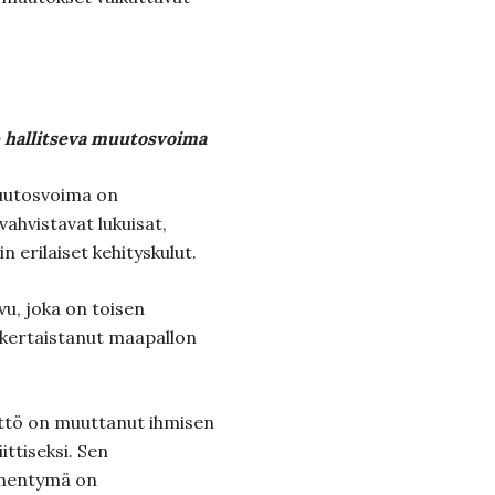
 hallitseva muutosvoima
uutosvoima on
vahvistavat lukuisat,
n erilaiset kehityskulut.
u, joka on toisen
nkertaistanut maapallon
tö on muuttanut ihmisen
ttiseksi. Sen
ilmentymä on