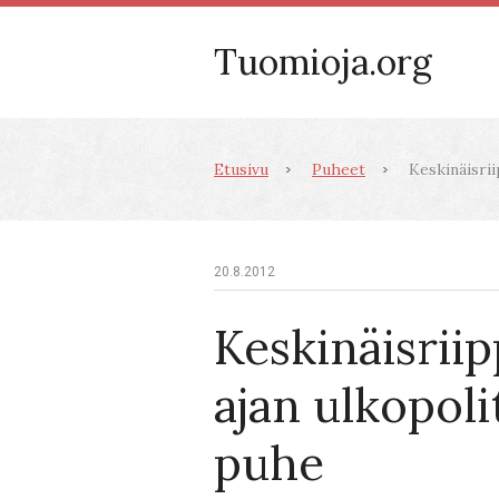
Tuomioja.org
Etusivu
Puheet
Keskinäisrii
20.8.2012
Keskinäisrii
ajan ulkopoli
puhe