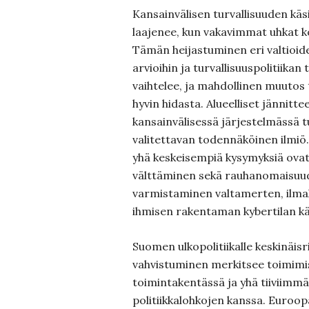
Kansainvälisen turvallisuuden käs
laajenee, kun vakavimmat uhkat ko
Tämän heijastuminen eri valtioid
arvioihin ja turvallisuuspolitiika
vaihtelee, ja mahdollinen muutos 
hyvin hidasta. Alueelliset jännitteet
kansainvälisessä järjestelmässä 
valitettavan todennäköinen ilmiö.
yhä keskeisempiä kysymyksiä ovat
välttäminen sekä rauhanomaisuu
varmistaminen valtamerten, ilma
ihmisen rakentaman kybertilan kä
Suomen ulkopolitiikalle keskinäis
vahvistuminen merkitsee toimimi
toimintakentässä ja yhä tiiviimm
politiikkalohkojen kanssa. Euroo