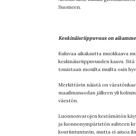
Suomeen.
Keskinäisriippuvuus on aikamme
Kuluvaa aikakautta muokkaava m
keskinäisriippuvuuden kasvu. Sitä 
toisistaan monilta muilta osin hyvi
Merkittävin näistä on väestönkasv
maailmansodan jälkeen yli kolmi
väestön.
Luonnonvarojen kestämätön käyt
ja luonnonympäristön suhteen krii
kouriintuntuvin, mutta ei ainoa 