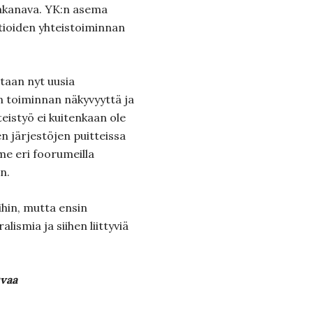
takanava. YK:n asema
ltioiden yhteistoiminnan
taan nyt uusia
 toiminnan näkyvyyttä ja
eistyö ei kuitenkaan ole
n järjestöjen puitteissa
me eri foorumeilla
n.
hin, mutta ensin
lismia ja siihen liittyviä
vaa