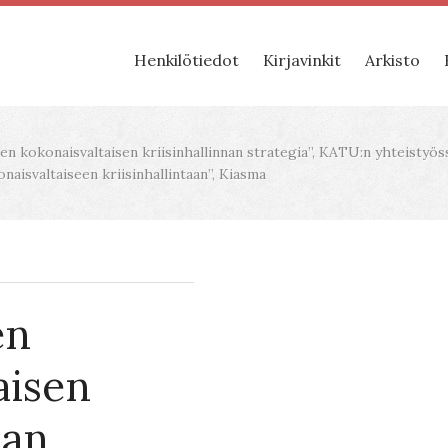
Henkilötiedot
Kirjavinkit
Arkisto
 kokonaisvaltaisen kriisinhallinnan strategia”, KATU:n yhteistyö
naisvaltaiseen kriisinhallintaan”, Kiasma
en
aisen
nan