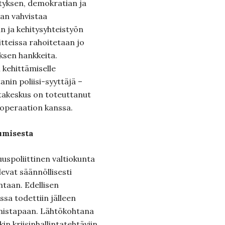
tyksen, demokratian ja
an vahvistaa
an ja kehitysyhteistyön
itteissa rahoitetaan jo
yksen hankkeita.
n kehittämiselle
tanin poliisi-syyttäjä –
ntakeskus on toteuttanut
ioperaation kanssa.
umisesta
uuspoliittinen valtiokunta
levat säännöllisesti
ntaan. Edellisen
sa todettiin jälleen
ymistapaan. Lähtökohtana
in kriisinhallintatehtäviin