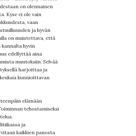
suudestaan on olennainen
. Kyse ei ole vain
hokkuudesta, vaan
stuullisuuden ja hyvän
lla on muistettava, että
n kannalta hyvin
nnus edellyttää aina
tumista muutoksiin. Selvää
yksellä harjoittaa ja
ikeuksia kunnioittavan
eteenpäin elämään
 Toiminnan tehostamiseksi
telua.
itiikassa ja
rvitaan kaikkien panosta