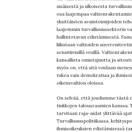
sisäisestä ja ulkoisesta turvalli
osa laajempaa valtionrakentamista
yksittäisten avaintoimijoiden te
laajemmin turvallisuussektorin va
hallintotavan edistämisestä. Sama
liikutaan valtioiden suvereniteeti
sensitiivisillä vesillä. Valtionrake
kansallista omistajuutta ja sitou
myös on, että sitä voidaan menest
tukea vain demokratiaa ja ihmiso
oikeusvaltion oloissa.
On selvää, että joudumme tästä 
tiukkojen talousraamien kanssa.
tarvitaan raja-aidat ylittävää ajat
Turvallisuuspolitiikassa, kehityspol
ihmisoikeuksien edistämisessä ta