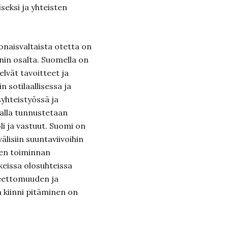
seksi ja yhteisten
aisvaltaista otetta on
in osalta. Suomella on
elvät tavoitteet ja
n sotilaallisessa ja
ysyhteistyössä ja
malla tunnustetaan
li ja vastuut. Suomi on
älisiin suuntaviivoihin
sen toiminnan
keissa olosuhteissa
eettomuuden ja
 kiinni pitäminen on