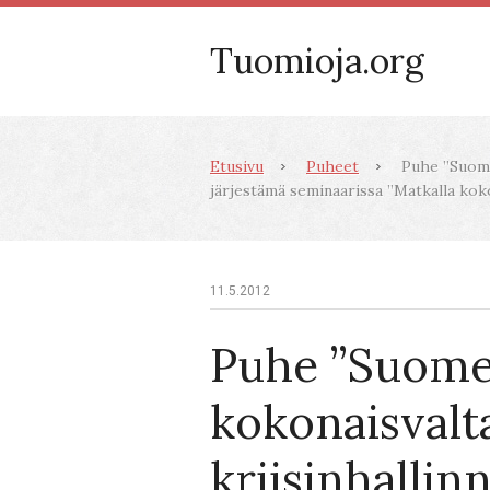
Tuomioja.org
Etusivu
Puheet
Puhe ”Suomen
järjestämä seminaarissa ”Matkalla koko
11.5.2012
Puhe ”Suom
kokonaisvalt
kriisinhallin