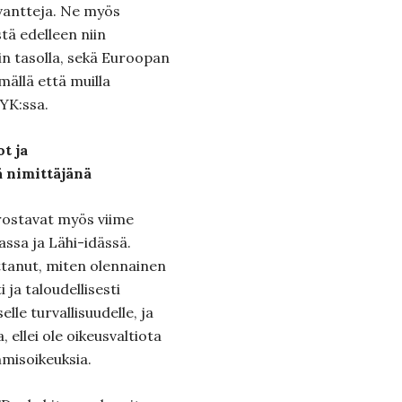
vantteja. Ne myös
tä edelleen niin
kin tasolla, sekä Euroopan
ällä että muilla
 YK:ssa.
t ja
 nimittäjänä
orostavat myös viime
ssa ja Lähi-idässä.
tanut, miten olennainen
 ja taloudellisesti
elle turvallisuudelle, ja
, ellei ole oikeusvaltiota
hmisoikeuksia.