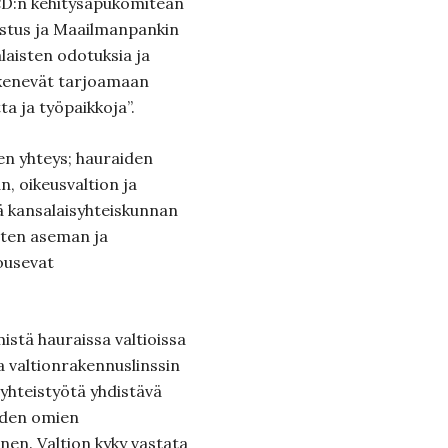
CD:n kehitysapukomitean
eistus ja Maailmanpankin
laisten odotuksia ja
kykenevät tarjoamaan
tta ja työpaikkoja”.
nen yhteys; hauraiden
, oikeusvaltion ja
ä kansalaisyhteiskunnan
isten aseman ja
ousevat
stä hauraissa valtioissa
va valtionrakennuslinssin
ysyhteistyötä yhdistävä
iden omien
nen. Valtion kyky vastata