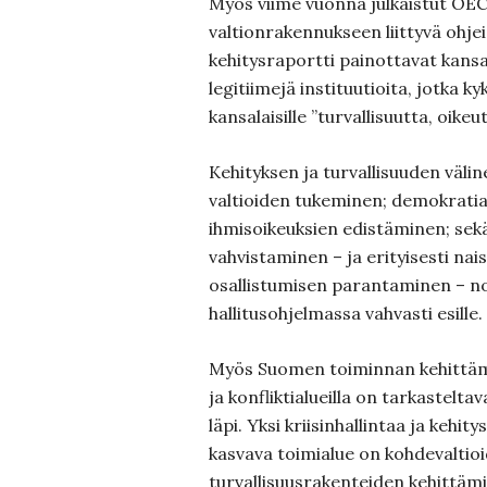
Myös viime vuonna julkaistut OE
valtionrakennukseen liittyvä ohj
kehitysraportti painottavat kansa
legitiimejä instituutioita, jotka 
kansalaisille ”turvallisuutta, oikeu
Kehityksen ja turvallisuuden väli
valtioiden tukeminen; demokratian
ihmisoikeuksien edistäminen; sek
vahvistaminen – ja erityisesti na
osallistumisen parantaminen – n
hallitusohjelmassa vahvasti esille.
Myös Suomen toiminnan kehittämi
ja konfliktialueilla on tarkastelta
läpi. Yksi kriisinhallintaa ja kehit
kasvava toimialue on kohdevaltio
turvallisuusrakenteiden kehittämi