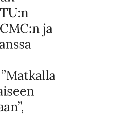
ATU:n
 CMC:n ja
anssa
 ”Matkalla
aiseen
aan”,