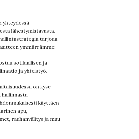
n yhteydessä
esta lähestymistavasta.
allintastrategia tarjoaa
 käsitteen ymmärrämme:
uu sotilaallisen ja
dinaatio ja yhteistyö.
ltaisuudessa on kyse
a hallinnasta
ohdonmukaisesti käyttäen
aarinen apu,
oimet, rauhanvälitys ja muu