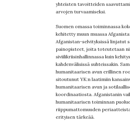
yhteisten tavoitteiden saavuttami
arvojen turvaamiseksi.
Suomen omassa toiminnassa kokon
kehitetty muun muassa Afganistan
Afganistan-selvityksissä linjatut s
painopisteet, joita toteutetaan nii
siviilikriisinhallinnassa kuin kehit
kahdenvälisissä suhteissakin. Sa
humanitaarisen avun erillinen roo
sitoutunut YK:n laatimiin kansainv
humanitaarisen avun ja sotilaalli
koordinaatiosta. Afganistanin vai
humanitaarisen toiminnan puolu
riippumattomuuden periaatteista
erityisen tärkeää.