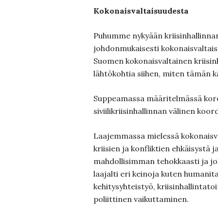
Kokonaisvaltaisuudesta
Puhumme nykyään kriisinhallinna
johdonmukaisesti kokonaisvaltais
Suomen kokonaisvaltainen kriisinh
lähtökohtia siihen, miten tämän
Suppeamassa määritelmässä korost
siviilikriisinhallinnan välinen koor
Laajemmassa mielessä kokonaisva
kriisien ja konfliktien ehkäisystä j
mahdollisimman tehokkaasti ja j
laajalti eri keinoja kuten humanit
kehitysyhteistyö, kriisinhallintat
poliittinen vaikuttaminen.