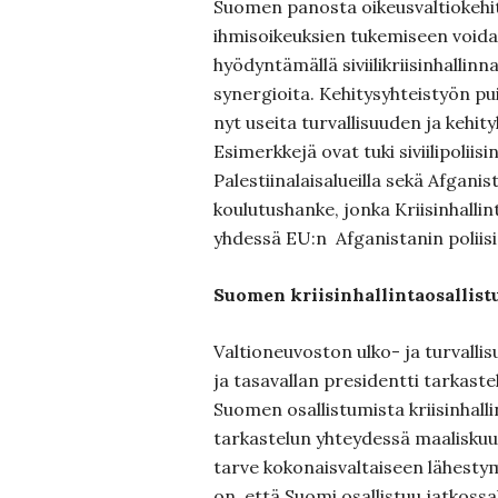
Suomen panosta oikeusvaltiokehi
ihmisoikeuksien tukemiseen voida
hyödyntämällä siviilikriisinhallinn
synergioita. Kehitysyhteistyön pu
nyt useita turvallisuuden ja kehit
Esimerkkejä ovat tuki siviilipoliisi
Palestiinalaisalueilla sekä Afganis
koulutushanke, jonka Kriisinhalli
yhdessä EU:n
Afganistanin poliis
Suomen kriisinhallintaosallist
Valtioneuvoston ulko- ja turvallis
ja tasavallan presidentti tarkaste
Suomen osallistumista kriisinhalli
tarkastelun yhteydessä maaliskuus
tarve kokonaisvaltaiseen lähest
on, että Suomi osallistuu jatkossak