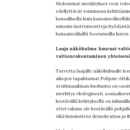
Molemmat merkitykset ovat rele
edellyttävät toiminnan kehittämis
kansallisella kuin kansainvälisellä
unionin instrumentteja hyödyntäm
kansainvälisillä foorumeilla kuten
Laaja näkökulma: hauraat valtio
valtionrakentaminen yhteisenä
Tarvetta laajalle näkökulmalle k
aikojen tapahtumat Pohjois-Afrika
Arabimaailman kuohunta on osoit
merkitys ekologisesti, sosiaalisesti
kestävällä kehityksellä on inhimillis
ettei vakaus ole kestävällä pohjalla
eikä kunnioiteta demokratiaa ja i