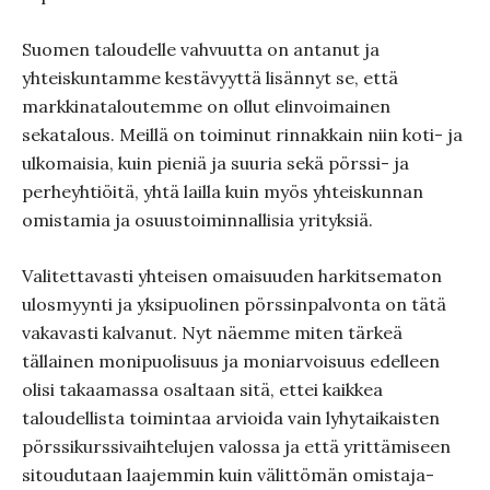
Suomen taloudelle vahvuutta on antanut ja
yhteiskuntamme kestävyyttä lisännyt se, että
markkinataloutemme on ollut elinvoimainen
sekatalous. Meillä on toiminut rinnakkain niin koti- ja
ulkomaisia, kuin pieniä ja suuria sekä pörssi- ja
perheyhtiöitä, yhtä lailla kuin myös yhteiskunnan
omistamia ja osuustoiminnallisia yrityksiä.
Valitettavasti yhteisen omaisuuden harkitsematon
ulosmyynti ja yksipuolinen pörssinpalvonta on tätä
vakavasti kalvanut. Nyt näemme miten tärkeä
tällainen monipuolisuus ja moniarvoisuus edelleen
olisi takaamassa osaltaan sitä, ettei kaikkea
taloudellista toimintaa arvioida vain lyhytaikaisten
pörssikurssivaihtelujen valossa ja että yrittämiseen
sitoudutaan laajemmin kuin välittömän omistaja-