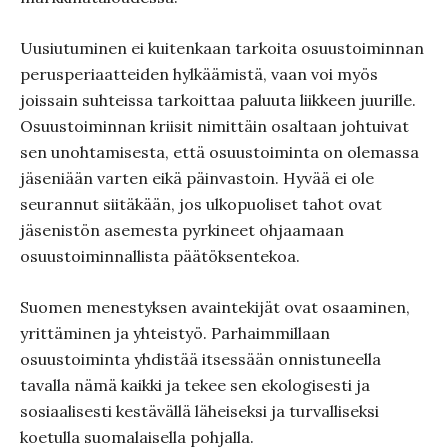
Uusiutuminen ei kuitenkaan tarkoita osuustoiminnan
perusperiaatteiden hylkäämistä, vaan voi myös
joissain suhteissa tarkoittaa paluuta liikkeen juurille.
Osuustoiminnan kriisit nimittäin osaltaan johtuivat
sen unohtamisesta, että osuustoiminta on olemassa
jäseniään varten eikä päinvastoin. Hyvää ei ole
seurannut siitäkään, jos ulkopuoliset tahot ovat
jäsenistön asemesta pyrkineet ohjaamaan
osuustoiminnallista päätöksentekoa.
Suomen menestyksen avaintekijät ovat osaaminen,
yrittäminen ja yhteistyö. Parhaimmillaan
osuustoiminta yhdistää itsessään onnistuneella
tavalla nämä kaikki ja tekee sen ekologisesti ja
sosiaalisesti kestävällä läheiseksi ja turvalliseksi
koetulla suomalaisella pohjalla.