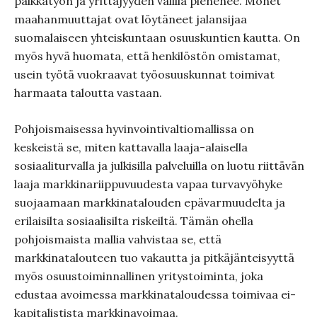
palkkatyön ja yrittäjyyden välillä pienenee. Monet
maahanmuuttajat ovat löytäneet jalansijaa
suomalaiseen yhteiskuntaan osuuskuntien kautta. On
myös hyvä huomata, että henkilöstön omistamat,
usein työtä vuokraavat työosuuskunnat toimivat
harmaata taloutta vastaan.
Pohjoismaisessa hyvinvointivaltiomallissa on
keskeistä se, miten kattavalla laaja-alaisella
sosiaaliturvalla ja julkisilla palveluilla on luotu riittävän
laaja markkinariippuvuudesta vapaa turvavyöhyke
suojaamaan markkinatalouden epävarmuudelta ja
erilaisilta sosiaalisilta riskeiltä. Tämän ohella
pohjoismaista mallia vahvistaa se, että
markkinatalouteen tuo vakautta ja pitkäjänteisyyttä
myös osuustoiminnallinen yritystoiminta, joka
edustaa avoimessa markkinataloudessa toimivaa ei-
kapitalistista markkinavoimaa.