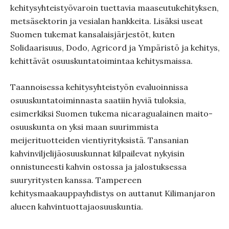
kehitysyhteistyövaroin tuettavia maaseutukehityksen,
metsäsektorin ja vesialan hankkeita. Lisäksi useat
Suomen tukemat kansalaisjärjestöt, kuten
Solidaarisuus, Dodo, Agricord ja Ympäristö ja kehitys,
kehittävät osuuskuntatoimintaa kehitysmaissa.
Taannoisessa kehitysyhteistyön evaluoinnissa
osuuskuntatoiminnasta saatiin hyviä tuloksia,
esimerkiksi Suomen tukema nicaragualainen maito-
osuuskunta on yksi maan suurimmista
meijerituotteiden vientiyrityksistä. Tansanian
kahvinviljelijäosuuskunnat kilpailevat nykyisin
onnistuneesti kahvin ostossa ja jalostuksessa
suuryritysten kanssa. Tampereen
kehitysmaakauppayhdistys on auttanut Kilimanjaron
alueen kahvintuottajaosuuskuntia.