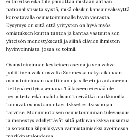
ei tarvitse eikä tule painottaa mistään ahtaan
nationalistisista syistä, mikä olisikin kansainvälisyyttä
korostavalla osuustoiminnalle hyvin vierasta.
Kysymys on siitä että yritysten on hyvä myös
omistuksen kautta tuntea ja kantaa vastuuta sen
yhteisön menestyksestä ja siiinä elävien ihmisten
hyvinvoinnista, jossa se toimii.
Osuustoiminnan keskeinen asema ja sen vahva
poliittinen vaikutusvalta Suomessa näkyi aikanaan
osuustoiminnan nauttimana ja sille etuja antaneena
tiettynä erityisasemana. Tällaiseen ei enää ole
perusteita eikä mahdollisuutta eivätkä markkinoilla
toimivat osuustoimintayritykset erityissuojaa
tarvitse. Monimuotoisen osuustoiminnan tulevaisuus
ja menestys edellyttävät siltä jatkuvaa kykyä uusiutua
ja sopeutua kilpailukyvyn varmistamiseksi avoimessa
markkinataloudessa.