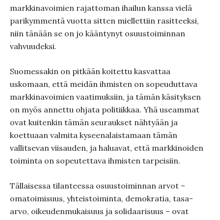
markkinavoimien rajattoman ihailun kanssa vielä
parikymmentä vuotta sitten miellettiin rasitteeksi,
niin tänään se on jo kääntynyt osuustoiminnan
vahvuudeksi.
Suomessakin on pitkään koitettu kasvattaa
uskomaan, että meidän ihmisten on sopeuduttava
markkinavoimien vaatimuksiin, ja tämän käsityksen
on myös annettu ohjata politiikkaa. Yhä useammat
ovat kuitenkin tämän seuraukset nähtyään ja
koettuaan valmita kyseenalaistamaan tämän
vallitsevan viisauden, ja haluavat, että markkinoiden
toiminta on sopeutettava ihmisten tarpeisiin.
Tällaisessa tilanteessa osuustoiminnan arvot –
omatoimisuus, yhteistoiminta, demokratia, tasa-
arvo, oikeudenmukaisuus ja solidaarisuus – ovat