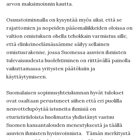
arvon maksimoinnin kautta.
Osuustoiminnalla on kysyntää myös siksi, että se
rajattomien ja nopeiden pääomaliikkeiden oloissa on
valtion omistuksen ohella tehokkain varmistus sille,
että elinkeinoelämässämme säilyy sellainen
omistusrakenne, jossa Suomessa asuvien ihmisten
tulevaisuudesta huolehtiminen on riittävällä painolla
vaikuttamassa yritysten päätöksiin ja
käyttäytymiseen.
Suomalaisen sopimusyhteiskunnan hyvät tulokset
ovat osaltaan perustuneet siihen että eri puolilla
neuvottelupöytää istuneita ihmisiä on
eturistiriidoista huolimatta yhdistänyt vastuu
Suomen kansantalouden menestyksestä ja täällä
asuvien ihmisten hyvinvoinnista.
Tämän merkitystä