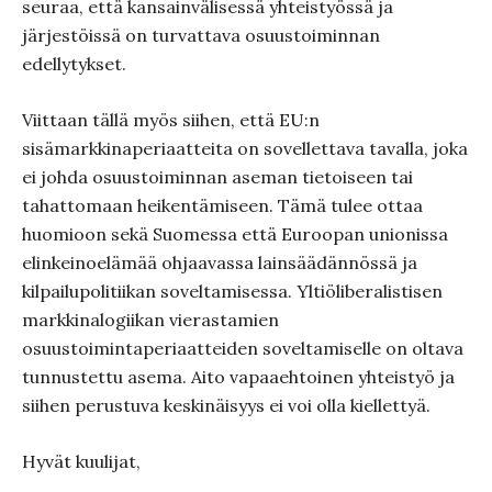
seuraa, että kansainvälisessä yhteistyössä ja
järjestöissä on turvattava osuustoiminnan
edellytykset.
Viittaan tällä myös siihen, että EU:n
sisämarkkinaperiaatteita on sovellettava tavalla, joka
ei johda o
suustoiminnan aseman tietoiseen tai
tahattomaan heikentämiseen. Tämä tulee ottaa
huomioon sekä Suomessa että Euroopan unionissa
elinkeinoelämää ohjaavassa lainsäädännössä ja
kilpailupolitiikan soveltamisessa. Yltiöliberalistisen
markkinalogiikan vierastamien
osuustoimintaperiaatteiden soveltamiselle on oltava
tunnustettu asema. Aito vapaaehtoinen yhteistyö ja
siihen perustuva keskinäisyys ei voi olla kiellettyä.
Hyvät kuulijat,