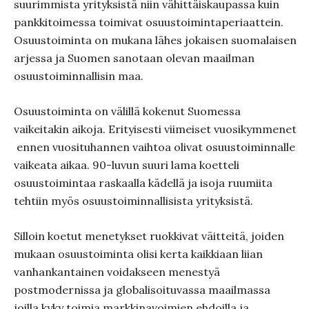
suurimmista yrityksistä niin vähittäiskaupassa kuin
pankkitoimessa toimivat osuustoimintaperiaattein.
Osuustoiminta on mukana lähes jokaisen suomalaisen
arjessa ja Suomen sanotaan olevan maailman
osuustoiminnallisin maa.
Osuustoiminta on välillä kokenut Suomessa
vaikeitakin aikoja. Erityisesti viimeiset vuosikymmenet
ennen vuosituhannen vaihtoa olivat osuustoiminnalle
vaikeata aikaa. 90-luvun suuri lama koetteli
osuustoimintaa raskaalla kädellä ja isoja ruumiita
tehtiin myös osuustoiminnallisista yrityksistä.
Silloin koetut menetykset ruokkivat väitteitä, joiden
mukaan osuustoiminta olisi kerta kaikkiaan liian
vanhankantainen voidakseen menestyä
postmodernissa ja globalisoituvassa maailmassa
joilla kyky toimia markkinavoimien ehdoilla ja