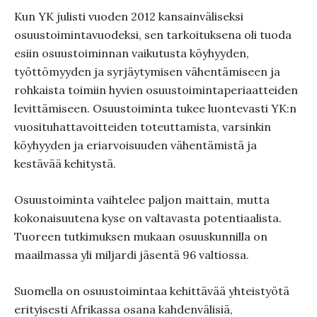
Kun YK julisti vuoden 2012 kansainväliseksi
osuustoimintavuodeksi, sen tarkoituksena oli tuoda
esiin osuustoiminnan vaikutusta köyhyyden,
työttömyyden ja syrjäytymisen vähentämiseen ja
rohkaista toimiin hyvien osuustoimintaperiaatteiden
levittämiseen. Osuustoiminta tukee luontevasti YK:n
vuosituhattavoitteiden toteuttamista, varsinkin
köyhyyden ja eriarvoisuuden vähentämistä ja
kestävää kehitystä.
Osuustoiminta vaihtelee paljon maittain, mutta
kokonaisuutena kyse on valtavasta potentiaalista.
Tuoreen tutkimuksen mukaan osuuskunnilla on
maailmassa yli miljardi jäsentä 96 valtiossa.
Suomella on osuustoimintaa kehittävää yhteistyötä
erityisesti Afrikassa osana kahdenvälisiä,