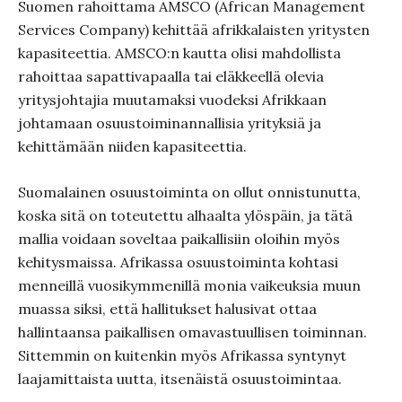
Suomen rahoittama AMSCO (African Management
Services Company) kehittää afrikkalaisten yritysten
kapasiteettia. AMSCO:n kautta olisi mahdollista
rahoittaa sapattivapaalla tai eläkkeellä olevia
yritysjohtajia muutamaksi vuodeksi Afrikkaan
johtamaan osuustoiminannallisia yrityksiä ja
kehittämään niiden kapasiteettia.
Suomalainen osuustoiminta on ollut onnistunutta,
koska sitä on toteutettu alhaalta ylöspäin, ja tätä
mallia voidaan soveltaa paikallisiin oloihin myös
kehitysmaissa. Afrikassa osuustoiminta kohtasi
menneillä vuosikymmenillä monia vaikeuksia muun
muassa siksi, että hallitukset halusivat ottaa
hallintaansa paikallisen omavastuullisen toiminnan.
Sittemmin on kuitenkin myös Afrikassa syntynyt
laajamittaista uutta, itsenäistä osuustoimintaa.