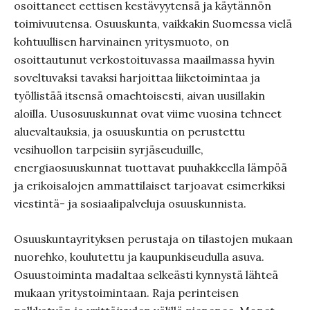
osoittaneet eettisen kestävyytensä ja käytännön
toimivuutensa. Osuuskunta, vaikkakin Suomessa vielä
kohtuullisen harvinainen yritysmuoto, on
osoittautunut verkostoituvassa maailmassa hyvin
soveltuvaksi tavaksi harjoittaa liiketoimintaa ja
työllistää itsensä omaehtoisesti, aivan uusillakin
aloilla. Uusosuuskunnat ovat viime vuosina tehneet
aluevaltauksia, ja osuuskuntia on perustettu
vesihuollon tarpeisiin syrjäseuduille,
energiaosuuskunnat tuottavat puuhakkeella lämpöä
ja erikoisalojen ammattilaiset tarjoavat esimerkiksi
viestintä- ja sosiaalipalveluja osuuskunnista.
Osuuskuntayrityksen perustaja on tilastojen mukaan
nuorehko, koulutettu ja kaupunkiseudulla asuva.
Osuustoiminta madaltaa selkeästi kynnystä lähteä
mukaan yritystoimintaan. Raja perinteisen