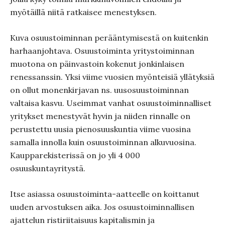
myötäillä niitä ratkaisee menestyksen.
Kuva osuustoiminnan perääntymisestä on kuitenkin
harhaanjohtava. Osuustoiminta yritystoiminnan
muotona on päinvastoin kokenut jonkinlaisen
renessanssin. Yksi viime vuosien myönteisiä yllätyksiä
on ollut monenkirjavan ns. uusosuustoiminnan
valtaisa kasvu. Useimmat vanhat osuustoiminnalliset
yritykset menestyvät hyvin ja niiden rinnalle on
perustettu uusia pienosuuskuntia viime vuosina
samalla innolla kuin osuustoiminnan alkuvuosina.
Kaupparekisterissä on jo yli 4 000
osuuskuntayritystä.
Itse asiassa osuustoiminta-aatteelle on koittanut
uuden arvostuksen aika. Jos osuustoiminnallisen
ajattelun ristiriitaisuus kapitalismin ja