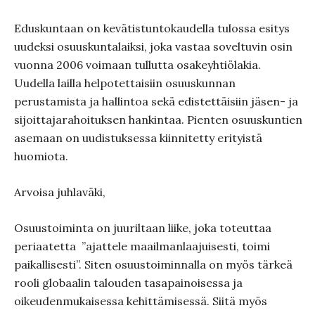
Eduskuntaan on kevätistuntokaudella tulossa esitys
uudeksi osuuskuntalaiksi, joka vastaa soveltuvin osin
vuonna 2006 voimaan tullutta osakeyhtiölakia.
Uudella lailla helpotettaisiin osuuskunnan
perustamista ja hallintoa sekä edistettäisiin jäsen- ja
sijoittajarahoituksen hankintaa. Pienten osuuskuntien
asemaan on uudistuksessa kiinnitetty erityistä
huomiota.
Arvoisa juhlaväki,
Osuustoiminta on juuriltaan liike, joka toteuttaa
periaatetta
”ajattele maailmanlaajuisesti, toimi
paikallisesti”. Siten osuustoiminnalla on myös tärkeä
rooli globaalin talouden tasapainoisessa ja
oikeudenmukaisessa kehittämisessä. Siitä myös