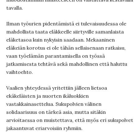
tavalla.
Ilman työurien pidentämistä ei tulevaisuudessa ole
mahdollista taata eläkkeelle siirtyville samanlaista
eläketasoa kuin nykyisin saadaan. Mekaaninen
eläkeiän korotus ei ole tähän sellaisenaan ratkaisu,
vaan työelämän parantamisella on työssä
jatkamisesta tehtävä sekä mahdollinen että haluttu
vaihtoehto.
Vaalien yhteydessä yritettiin jälleen lietsoa
ekäkeläisten ja nuorten ikäluokkien
vastakkainasettelua. Sukupolvien välinen
solidaarisuus on tärkeä asia, mutta sitäkin
arvioitaessa on muistettava, että myös eri sukupolvet
jakaantuvat eriarvoisiin ryhmiin.