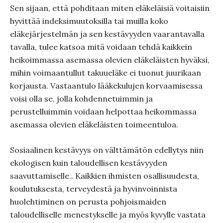
Sen sijaan, että pohditaan miten eläkeläisiä voitaisiin
hyvittää indeksimuutoksilla tai muilla koko
eläkejärjestelmän ja sen kestävyyden vaarantavalla
tavalla, tulee katsoa mitä voidaan tehdä kaikkein
heikoimmassa asemassa olevien eläkeläisten hyväksi,
mihin voimaantullut takuueläke ei tuonut juurikaan
korjausta. Vastaantulo lääkekulujen korvaamisessa
voisi olla se, jolla kohdennetuimmin ja
perustelluimmin voidaan helpottaa heikommassa
asemassa olevien eläkeläisten toimeentuloa.
Sosiaalinen kestävyys on välttämätön edellytys niin
ekologisen kuin taloudellisen kestävyyden
saavuttamiselle.. Kaikkien ihmisten osallisuudesta,
koulutuksesta, terveydestä ja hyvinvoinnista
huolehtiminen on perusta pohjoismaiden
taloudelliselle menestykselle ja myös kyvylle vastata