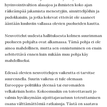
hyvinvointivaltion alasajoa ja ihmisten koko ajan
räikeämpää jakamista menestyjiin, sinnittelijöihin ja
pudokkaisiin, ja jotka kokevat etteivät ole saaneet
ääntään kuuluviin vallassa olevien puolueiden kautta.
Neuvottelut uudesta hallituksesta kolmen suurimman
puolueen pohjalta ovat alkamassa. Tämä pohja ei ole
ainoa mahdollinen, mutta sen onnistuminen on ensin
selvitettävä ennen kuin mikään muu pohja käy
mahdolliseksi.
Edessä olevien neuvottelujen vaikeutta ei tarvitse
suurennella. Suurin vaikeus ei tule olemaan
Eurooppa-politiikka yleensä tai euromaiden
velkakriisin hoito. Kokoomuskin on toivottavasti jo
valmis hyväksymään sijoittajavastuun toteuttamisen
osana välttämättömiä ratkaisuja. Tästä on saatava