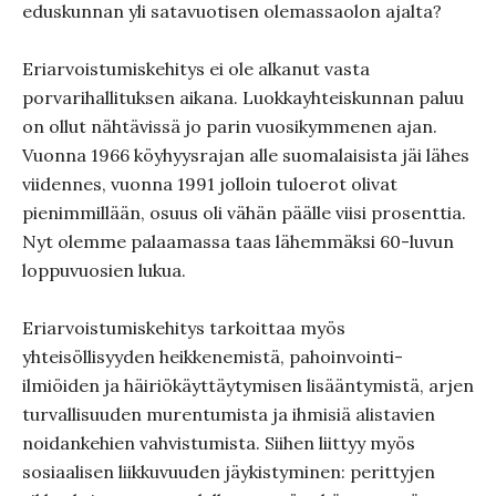
eduskunnan yli satavuotisen olemassaolon ajalta?
Eriarvoistumiskehitys ei ole alkanut vasta
porvarihallituksen aikana. Luokkayhteiskunnan paluu
on ollut nähtävissä jo parin vuosikymmenen ajan.
Vuonna 1966 köyhyysrajan alle suomalaisista jäi lähes
viidennes, vuonna 1991 jolloin tuloerot olivat
pienimmillään, osuus oli vähän päälle viisi prosenttia.
Nyt olemme palaamassa taas lähemmäksi 60-luvun
loppuvuosien lukua.
Eriarvoistumiskehitys tarkoittaa myös
yhteisöllisyyden heikkenemistä, pahoinvointi-
ilmiöiden ja häiriökäyttäytymisen lisääntymistä, arjen
turvallisuuden murentumista ja ihmisiä alistavien
noidankehien vahvistumista. Siihen liittyy myös
sosiaalisen liikkuvuuden jäykistyminen: perittyjen