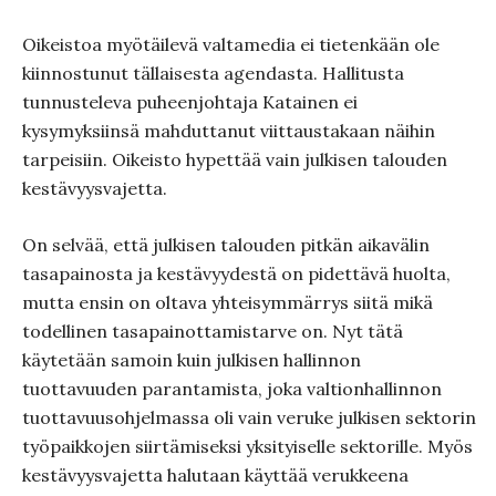
Oikeistoa myötäilevä valtamedia ei tietenkään ole
kiinnostunut tällaisesta agendasta. Hallitusta
tunnusteleva puheenjohtaja Katainen ei
kysymyksiinsä mahduttanut viittaustakaan näihin
tarpeisiin. Oikeisto hypettää vain julkisen talouden
kestävyysvajetta.
On selvää, että julkisen talouden pitkän aikavälin
tasapainosta ja kestävyydestä on pidettävä huolta,
mutta ensin on oltava yhteisymmärrys siitä mikä
todellinen tasapainottamistarve on. Nyt tätä
käytetään samoin kuin julkisen hallinnon
tuottavuuden parantamista, joka valtionhallinnon
tuottavuusohjelmassa oli vain veruke julkisen sektorin
työpaikkojen siirtämiseksi yksityiselle sektorille. Myös
kestävyysvajetta halutaan käyttää verukkeena