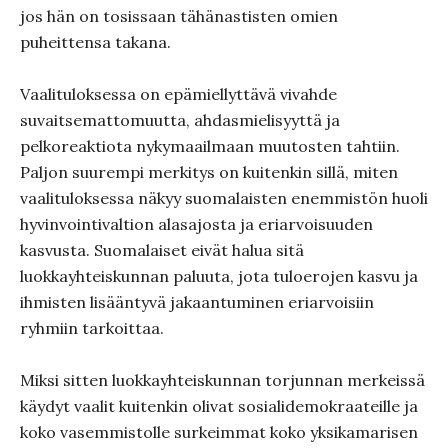
jos hän on tosissaan tähänastisten omien
puheittensa takana.
Vaalituloksessa on epämiellyttävä vivahde
suvaitsemattomuutta, ahdasmielisyyttä ja
pelkoreaktiota nykymaailmaan muutosten tahtiin.
Paljon suurempi merkitys on kuitenkin sillä, miten
vaalituloksessa näkyy suomalaisten enemmistön huoli
hyvinvointivaltion alasajosta ja eriarvoisuuden
kasvusta. Suomalaiset eivät halua sitä
luokkayhteiskunnan paluuta, jota tuloerojen kasvu ja
ihmisten lisääntyvä jakaantuminen eriarvoisiin
ryhmiin tarkoittaa.
Miksi sitten luokkayhteiskunnan torjunnan merkeissä
käydyt vaalit kuitenkin olivat sosialidemokraateille ja
koko vasemmistolle surkeimmat koko yksikamarisen