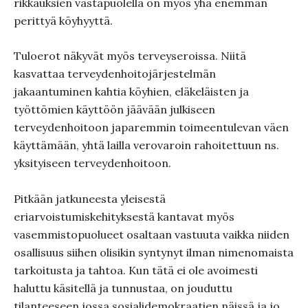
rikkauksien vastapuolella on myös yhä enemmän
perittyä köyhyyttä.
Tuloerot näkyvät myös terveyseroissa. Niitä
kasvattaa terveydenhoitojärjestelmän
jakaantuminen kahtia köyhien, eläkeläisten ja
työttömien käyttöön jäävään julkiseen
terveydenhoitoon japaremmin toimeentulevan väen
käyttämään, yhtä lailla verovaroin rahoitettuun ns.
yksityiseen terveydenhoitoon.
Pitkään jatkuneesta yleisestä
eriarvoistumiskehityksestä kantavat myös
vasemmistopuolueet osaltaan vastuuta vaikka niiden
osallisuus siihen olisikin syntynyt ilman nimenomaista
tarkoitusta ja tahtoa. Kun tätä ei ole avoimesti
haluttu käsitellä ja tunnustaa, on jouduttu
tilanteeseen jossa sosialidemokraatien näissä ja jo