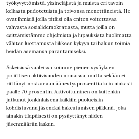
työkyvyttömistä, yksineläjistä ja muista eri tavoin
kelkasta pudotetuista ja toivonsa menettäneistä. He
ovat ihmisiä joilla pitäisi olla eniten voitettavaa
vahvasta sosialidemokratiasta, mutta joilla on
esittämistämme ohjelmista ja lupauksista huolimatta
vähiten luottamusta liikkeen kykyyn tai haluun toimia
heidän asemansa parantamiseksi.
Äskeisissä vaaleissa koimme pienen sysäyksen
poliittisen aktiivisuuden nousussa, mutta sekään ei
riittänyt nostamaan äänestysprosenttia kuin niukasti
päälle 70 prosentin. Aktivoituminen on kuitenkin
jatkunut jonkinlaisena kaikkiin puolueisiin
kohdistuvana jäseneksi hakeutumisen piikkinä, joka
ainakin tilapäisesti on pysäyttänyt niiden
jäsenmäärän laskun.