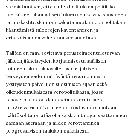
varmistaminen, että uuden hallituksen politiikka
merkitsee tähänastisen tuloerojen kasvua suosineen
ja luokkayhteiskunnan paluuta merkinneen politiikan
kääntämistä tuloerojen kaventamisen ja
eriarvoisuuden vähentämisen suuntaan.
Tällöin on mm. sovittava perustoimeentuloturvan
jälkeenjääneisyyden korjaamisesta säällisen
toimeentulon takaavalle tasolle, julkisen
terveydenhoidon riittävästä resursoinnista
yksityisten palvelujen suosimisen sijaan sekä
oikeudenmukaisesta veropolitiikasta, jossa
tasaverosuuntaus käännetään verotuksen
progressiivisuutta jälleen korostavaan suuntaan.
Lähtökohtana pitää olla kaikkien tulojen saattaminen
samaan asemaan ja niiden verottaminen
progressiivisen taulukon mukaisesti.