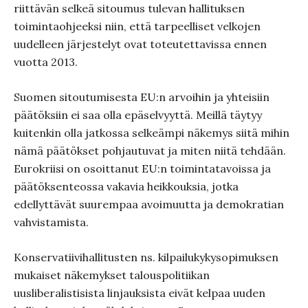
riittävän selkeä sitoumus tulevan hallituksen
toimintaohjeeksi niin, että tarpeelliset velkojen
uudelleen järjestelyt ovat toteutettavissa ennen
vuotta 2013.
Suomen sitoutumisesta EU:n arvoihin ja yhteisiin
päätöksiin ei saa olla epäselvyyttä. Meillä täytyy
kuitenkin olla jatkossa selkeämpi näkemys siitä mihin
nämä päätökset pohjautuvat ja miten niitä tehdään.
Eurokriisi on osoittanut EU:n toimintatavoissa ja
päätöksenteossa vakavia heikkouksia, jotka
edellyttävät suurempaa avoimuutta ja demokratian
vahvistamista.
Konservatiivihallitusten ns. kilpailukykysopimuksen
mukaiset näkemykset talouspolitiikan
uusliberalistisista linjauksista eivät kelpaa uuden