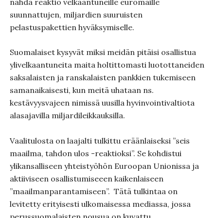
nähdä reaktio velkaantuneille euromaille
suunnattujen, miljardien suuruisten
pelastuspakettien hyväksymiselle.
Suomalaiset kysyvät miksi meidän pitäisi osallistua
ylivelkaantuneita maita holtittomasti luotottaneiden
saksalaisten ja ranskalaisten pankkien tukemiseen
samanaikaisesti, kun meitä uhataan ns.
kestävyysvajeen nimissä uusilla hyvinvointivaltiota
alasajavilla miljardileikkauksilla.
Vaalitulosta on laajalti tulkittu eräänlaiseksi ”seis
maailma, tahdon ulos -reaktioksi”. Se kohdistui
ylikansalliseen yhteistyöhön Euroopan Unionissa ja
aktiiviseen osallistumiseeen kaikenlaiseen
”maailmanparantamiseen”.
Tätä tulkintaa on
levitetty erityisesti ulkomaisessa mediassa, jossa
perussuomalaisten nousua on kuvattu