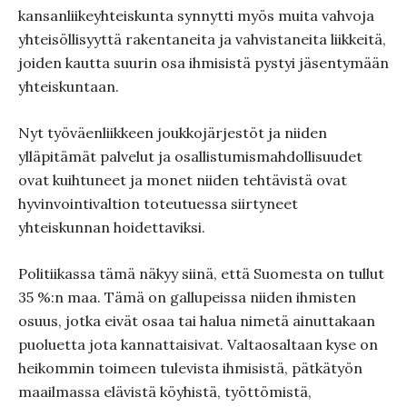
kansanliikeyhteiskunta synnytti myös muita vahvoja
yhteisöllisyyttä rakentaneita ja vahvistaneita liikkeitä,
joiden kautta suurin osa ihmisistä pystyi jäsentymään
yhteiskuntaan.
Nyt työväenliikkeen joukkojärjestöt ja niiden
ylläpitämät palvelut ja osallistumismahdollisuudet
ovat kuihtuneet ja monet niiden tehtävistä ovat
hyvinvointivaltion toteutuessa siirtyneet
yhteiskunnan hoidettaviksi.
Politiikassa tämä näkyy siinä, että Suomesta on tullut
35 %:n maa. Tämä on gallupeissa niiden ihmisten
osuus, jotka eivät osaa tai halua nimetä ainuttakaan
puoluetta jota kannattaisivat. Valtaosaltaan kyse on
heikommin toimeen tulevista ihmisistä, pätkätyön
maailmassa elävistä köyhistä, työttömistä,