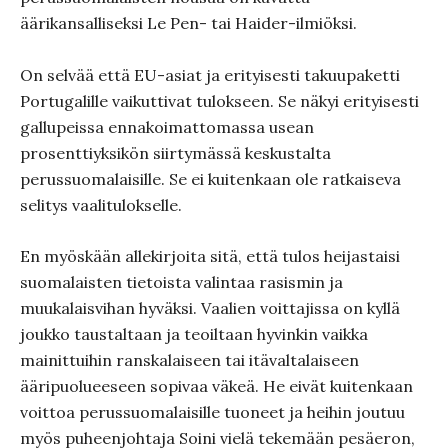
äärikansalliseksi Le Pen- tai Haider-ilmiöksi.
On selvää että EU-asiat ja erityisesti takuupaketti
Portugalille vaikuttivat tulokseen. Se näkyi erityisesti
gallupeissa ennakoimattomassa usean
prosenttiyksikön siirtymässä keskustalta
perussuomalaisille. Se ei kuitenkaan ole ratkaiseva
selitys vaalitulokselle.
En myöskään allekirjoita sitä, että tulos heijastaisi
suomalaisten tietoista valintaa rasismin ja
muukalaisvihan hyväksi. Vaalien voittajissa on kyllä
joukko taustaltaan ja teoiltaan hyvinkin vaikka
mainittuihin ranskalaiseen tai itävaltalaiseen
ääripuolueeseen sopivaa väkeä. He eivät kuitenkaan
voittoa perussuomalaisille tuoneet ja heihin joutuu
myös puheenjohtaja Soini vielä tekemään pesäeron,