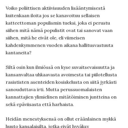
Voiko poliittisen aktiivisuuden lisääntymisestä
kuitenkaan iloita jos se kanavoituu sellaisen
katteettoman populismin tueksi, joka ei perustu
siihen mitä nämä populistit ovat tai sanovat vaan
siihen, mitä he eivät ole, eli viimeisen
kahdenkymmenen vuoden aikana hallitusvastuuta
kantaneita?
Siltä osin kun ilmiössä on kyse suvaitsevaisuutta ja
kansanvaltaa uhkaavasta avoimesta tai piilotellusta
rasististen asenteiden kosiskelusta on siitä jyrkästi
sanouduttava irti. Mutta perussuomalaisten
kannattajien ylimielinen mitätöiminen juntteina on
sekä epäviisasta että harhaista.
Heidän menestyksensä on ollut eräänlainen mykkä
huuto kansalaisilta, jotka eivät hyväksy