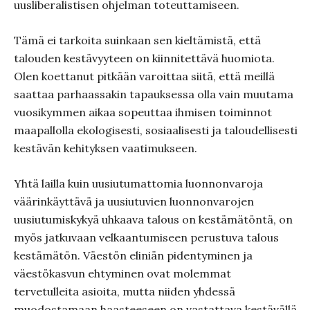
uusliberalistisen ohjelman toteuttamiseen.
Tämä ei tarkoita suinkaan sen kieltämistä, että
talouden kestävyyteen on kiinnitettävä huomiota.
Olen koettanut pitkään varoittaa siitä, että meillä
saattaa parhaassakin tapauksessa olla vain muutama
vuosikymmen aikaa sopeuttaa ihmisen toiminnot
maapallolla ekologisesti, sosiaalisesti ja taloudellisesti
kestävän kehityksen vaatimukseen.
Yhtä lailla kuin uusiutumattomia luonnonvaroja
väärinkäyttävä ja uusiutuvien luonnonvarojen
uusiutumiskykyä uhkaava talous on kestämätöntä, on
myös jatkuvaan velkaantumiseen perustuva talous
kestämätön. Väestön eliniän pidentyminen ja
väestökasvun ehtyminen ovat molemmat
tervetulleita asioita, mutta niiden yhdessä
muodostamaan haasteeseen on vastattava kestävällä