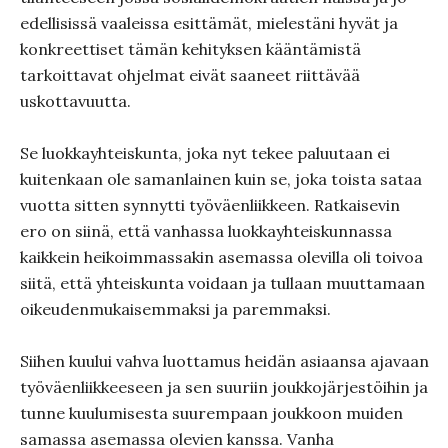
edellisissä vaaleissa esittämät, mielestäni hyvät ja
konkreettiset tämän kehityksen kääntämistä
tarkoittavat ohjelmat eivät saaneet riittävää
uskottavuutta.
Se luokkayhteiskunta, joka nyt tekee paluutaan ei
kuitenkaan ole samanlainen kuin se, joka toista sataa
vuotta sitten synnytti työväenliikkeen. Ratkaisevin
ero on siinä, että vanhassa luokkayhteiskunnassa
kaikkein heikoimmassakin asemassa olevilla oli toivoa
siitä, että yhteiskunta voidaan ja tullaan muuttamaan
oikeudenmukaisemmaksi ja paremmaksi.
Siihen kuului vahva luottamus heidän asiaansa ajavaan
työväenliikkeeseen ja sen suuriin joukkojärjestöihin ja
tunne kuulumisesta suurempaan joukkoon muiden
samassa asemassa olevien kanssa. Vanha