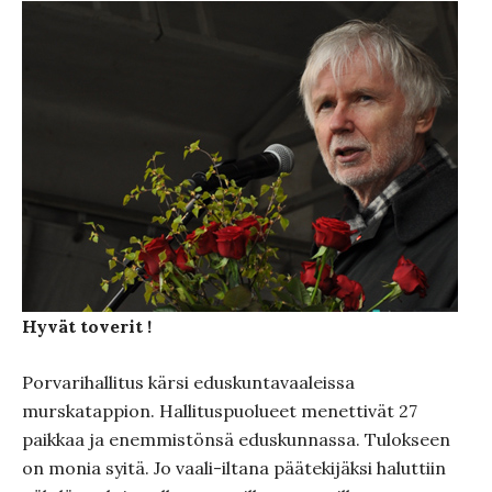
Hyvät toverit !
Porvarihallitus kärsi eduskuntavaaleissa
murskatappion. Hallituspuolueet menettivät 27
paikkaa ja enemmistönsä eduskunnassa. Tulokseen
on monia syitä. Jo vaali-iltana päätekijäksi haluttiin