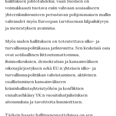
hallituksen johtotähdeksi, vaan Suomen on
voimakkaasti tuotava esiin vahvaan sosiaaliseen
yhteenkuuluvuuteen perustuvan pohjoismaisen mallin
vahvuudet myös Euroopan tarvitseman kilpailukyvyn
ja menestyksen avaimina.
Myös uuden hallituksen on toteutettava ulko- ja
turvallisuuspolitiikassa jatkuvuutta. Sen keskeisiä osia
ovat sotilaallinen liittoutumattomuus,
ihmisoikeuksien, demokratian ja kansainvälisen
oikeusjärjestyksen sekä EU:n yhteisen ulko- ja
turvallisuuspolitiikan vahvistaminen, aktiivinen
osallistuminen kansainväliseen
kriisinhallintayhteistyöhön ja konfliktien
ennaltaehkäisy YK:n vuosituhatjulistuksen
sitoumuksia ja tavoitteita kunnioittaen.
Tärkein haaste hallitusneuvotteluissa on sen